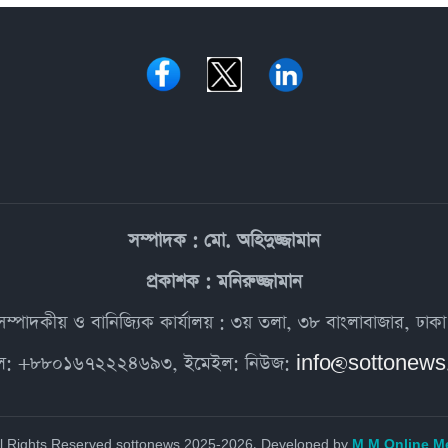
সম্পাদক : মো. অহিদুজ্জামান
প্রকাশক : মনিরুজ্জামান
সম্পাদকীয় ও বানিজ্যিক কার্যালয় : ৩য় তলা, ৩৮ বাংলাবাজার, ঢাকা
ল: +৮৮০১৬৭২২২৪৬৯৩, ইমেইল: নিউজ:
info@sottonew
ll Rights Reserved sottonews 2025-2026. Developed by
M M Online M