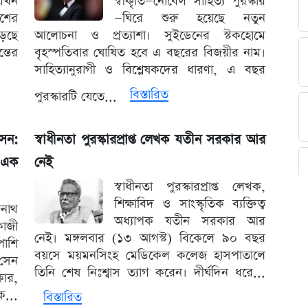
 এখন
স্বীকৃতি—নোবেল সাহিত্য পুরস্কার
াশের
—ঘিরে শুরু হয়েছে নতুন
ড়েছে
আলোচনা ও প্রত্যাশা। সুইডেনের স্টকহোমে
্তের
বৃহস্পতিবার ঘোষিত হবে এ বছরের বিজয়ীর নাম।
সাহিত্যানুরাগী ও বিশ্লেষকদের ধারণা, এ বছর
বিস্তারিত
পুরস্কারটি যেতে...
েন:
স্বাধীনতা পুরস্কারপ্রাপ্ত লেখক যতীন সরকার আর
় এক
নেই
স্বাধীনতা পুরস্কারপ্রাপ্ত লেখক,
শিক্ষাবিদ ও সাংস্কৃতিক ব্যক্তিত্ব
রনাথ
অধ্যাপক যতীন সরকার আর
কাজী
নেই। মঙ্গলবার (১৩ আগস্ট) বিকেলে ৯০ বছর
াশি
বয়সে ময়মনসিংহ মেডিকেল কলেজ হাসপাতালে
 সেন
তিনি শেষ নিঃশ্বাস ত্যাগ করেন। দীর্ঘদিন ধরে...
ার,
...
বিস্তারিত