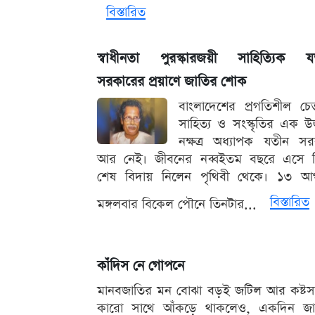
বিস্তারিত
স্বাধীনতা পুরস্কারজয়ী সাহিত্যিক য
সরকারের প্রয়াণে জাতির শোক
বাংলাদেশের প্রগতিশীল চে
সাহিত্য ও সংস্কৃতির এক উজ্
নক্ষত্র অধ্যাপক যতীন স
আর নেই। জীবনের নব্বইতম বছরে এসে ত
শেষ বিদায় নিলেন পৃথিবী থেকে। ১৩ আগস
বিস্তারিত
মঙ্গলবার বিকেল পৌনে তিনটার...
কাঁদিস নে গোপনে
মানবজাতির মন বোঝা বড়ই জটিল আর কষ্টসা
কারো সাথে আঁকড়ে থাকলেও, একদিন জা