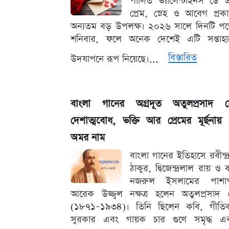
পালিত ভ্যালেন্টাইনস ডে
প্রেম, স্নেহ ও আবেগ প্রক
অন্যতম বড় উপলক্ষ। ২০২৬ সালে দিনটি প
শনিবার, ফলে অনেক দেশেই এটি সপ্তাহান
বিস্তারিত
উদযাপনে রূপ নিয়েছে।...
বাংলা গানের অগ্রদূত অতুলপ্রসাদ স
দেশাত্মবোধ, ভক্তি আর প্রেমের মূর্ছনায
অমর নাম
বাংলা গানের ইতিহাসে রবীন্দ্
ঠাকুর, দ্বিজেন্দ্রলাল রায় ও 
নজরুল ইসলামের পাশাপ
আরেক উজ্জ্বল নক্ষত্র হলেন অতুলপ্রসাদ
(১৮৭১–১৯৩৪)। তিনি ছিলেন কবি, গীতিক
সুরকার এবং গায়ক চার গুণে সমৃদ্ধ এক