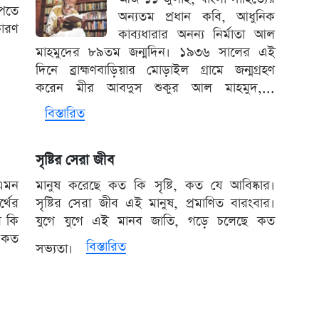
েতে
অন্যতম প্রধান কবি, আধুনিক
কারণ
কাব্যধারার অনন্য নির্মাতা আল
মাহমুদের ৮৯তম জন্মদিন। ১৯৩৬ সালের এই
দিনে ব্রাহ্মণবাড়িয়ার মোড়াইল গ্রামে জন্মগ্রহণ
করেন মীর আবদুস শুকুর আল মাহমুদ,...
বিস্তারিত
সৃষ্টির সেরা জীব
 এমন
মানুষ করেছে কত কি সৃষ্টি, কত যে আবিষ্কার।
্থের
সৃষ্টির সেরা জীব এই মানুষ, প্রমাণিত বারংবার।
ে কি
যুগে যুগে এই মানব জাতি, গড়ে চলেছে কত
? কত
বিস্তারিত
সভ্যতা।