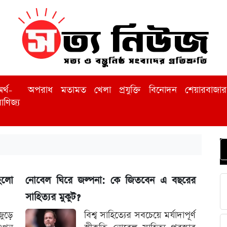
র্থ-
অপরাধ
মতামত
খেলা
প্রযুক্তি
বিনোদন
শেয়ারবাজার
াণিজ্য
হলো
নোবেল ঘিরে জল্পনা: কে জিতবেন এ বছরের
সাহিত্যর মুকুট?
জুড়ে
বিশ্ব সাহিত্যের সবচেয়ে মর্যাদাপূর্ণ