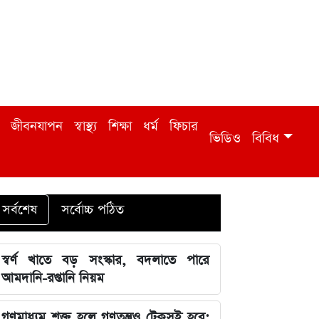
জীবনযাপন
স্বাস্থ্য
শিক্ষা
ধর্ম
ফিচার
ভিডিও
বিবিধ
সর্বশেষ
সর্বোচ্চ পঠিত
স্বর্ণ খাতে বড় সংস্কার, বদলাতে পারে
আমদানি-রপ্তানি নিয়ম
গণমাধ্যম শক্ত হলে গণতন্ত্রও টেকসই হবে: