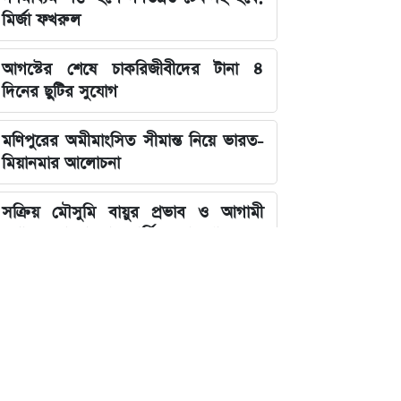
মির্জা ফখরুল
আগস্টের শেষে চাকরিজীবীদের টানা ৪
দিনের ছুটির সুযোগ
মণিপুরের অমীমাংসিত সীমান্ত নিয়ে ভারত-
মিয়ানমার আলোচনা
সক্রিয় মৌসুমি বায়ুর প্রভাব ও আগামী
সপ্তাহের আবহাওয়ার সার্বিক রূপরেখা
ফ্যাসিবাদের কালো ছায়া তাড়াতে সাংস্কৃতিক
বিপ্লব প্রয়োজন: ডা. শফিকুর রহমান
দেশের নিরাপত্তা ব্যবস্থাপনায় আসছে বড়
পরিবর্তন, নতুন আইনের রূপরেখা প্রকাশ