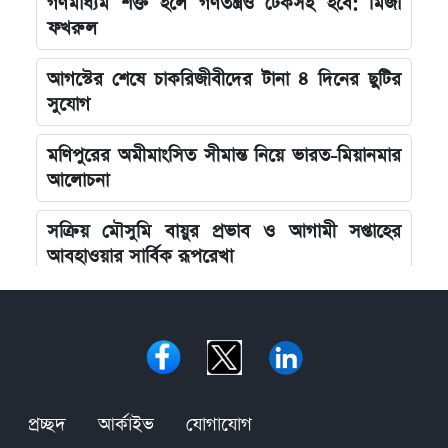
গণমাধ্যম শক্ত হলে গণতন্ত্রও টেকসই হবে: মির্জা
ফখরুল
আগস্টের শেষে চাকরিজীবীদের টানা ৪ দিনের ছুটির
সুযোগ
মণিপুরের অমীমাংসিত সীমান্ত নিয়ে ভারত-মিয়ানমার
আলোচনা
সক্রিয় মৌসুমি বায়ুর প্রভাব ও আগামী সপ্তাহের
আবহাওয়ার সার্বিক রূপরেখা
ফ্যাসিবাদের কালো ছায়া তাড়াতে সাংস্কৃতিক বিপ্লব
প্রয়োজন: ডা. শফিকুর রহমান
দেশের নিরাপত্তা ব্যবস্থাপনায় আসছে বড় পরিবর্তন,
নতুন আইনের রূপরেখা প্রকাশ
প্রচ্ছদ
আর্কাইভ
যোগাযোগ