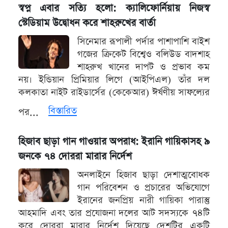
স্বপ্ন এবার সত্যি হলো: ক্যালিফোর্নিয়ায় নিজস্ব
স্টেডিয়াম উদ্বোধন করে শাহরুখের বার্তা
সিনেমার রূপালী পর্দার পাশাপাশি বাইশ
গজের ক্রিকেট বিশ্বেও বলিউড বাদশাহ
শাহরুখ খানের দাপট ও প্রভাব কম
নয়। ইন্ডিয়ান প্রিমিয়ার লিগে (আইপিএল) তাঁর দল
কলকাতা নাইট রাইডার্সের (কেকেআর) ঈর্ষণীয় সাফল্যের
বিস্তারিত
পর...
হিজাব ছাড়া গান গাওয়ার অপরাধ: ইরানি গায়িকাসহ ৯
জনকে ৭৪ দোররা মারার নির্দেশ
অনলাইনে হিজাব ছাড়া দেশাত্মবোধক
গান পরিবেশন ও প্রচারের অভিযোগে
ইরানের জনপ্রিয় নারী গায়িকা পারাস্তু
আহমাদি এবং তার প্রযোজনা দলের আট সদস্যকে ৭৪টি
করে দোররা মারার নির্দেশ দিয়েছে দেশটির একটি