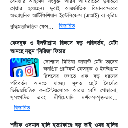
বেনজীর আহমেদ সংযুক্ত আরব আমিরাতের দুবাইয়ে
গ্রেপ্তার হয়েছেন। দুবাই আন্তর্জাতিক বিমানবন্দরের
অত্যাধুনিক আর্টিফিশিয়াল ইন্টেলিজেন্স (এআই) বা কৃত্রিম
বিস্তারিত
বুদ্ধিমত্তাভিত্তিক ফেস...
ফেসবুক ও ইনস্টাগ্রাম রিলসে বড় পরিবর্তন, মেটা
আনছে নতুন ‘সিরিজ’ ফিচার
সোশ্যাল মিডিয়া জায়ান্ট মেটা তাদের
জনপ্রিয় প্ল্যাটফর্ম ফেসবুক ও ইনস্টাগ্রাম
রিলসের জগতে এক বড় ধরনের
পরিবর্তন আনতে যাচ্ছে। মূলত ছোট দৈর্ঘ্যের
ভিডিওভিত্তিক কনটেন্টগুলোকে আরও বেশি গোছানো,
সুসংগঠিত এবং দীর্ঘমেয়াদি দর্শকসম্পৃক্ততার...
বিস্তারিত
শরীফ ওসমান হাদি হত্যাকাণ্ডে বড় ভাই ওমর হাদির