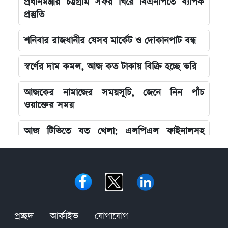
প্রধানমন্ত্রীর চট্টগ্রাম সফর ঘিরে বিএনপিতে ব্যাপক
প্রস্তুতি
শনিবার রাজধানীর যেসব মার্কেট ও দোকানপাট বন্ধ
স্বর্ণের দাম কমল, আজ কত টাকায় বিক্রি হচ্ছে ভরি
আজকের নামাজের সময়সূচি, জেনে নিন পাঁচ
ওয়াক্তের সময়
আজ টিভিতে যত খেলা: এলপিএল ফাইনালসহ
জমজমাট সূচি
তুরস্ক-সৌদি-পাকিস্তান চুক্তি কি নতুন সামরিক জোট?
যা বললেন এরদোগান
ইরানকে যে শর্ত দিল যুক্তরাষ্ট্র, যেটা মানলেই ছাড়
প্রচ্ছদ
আর্কাইভ
যোগাযোগ