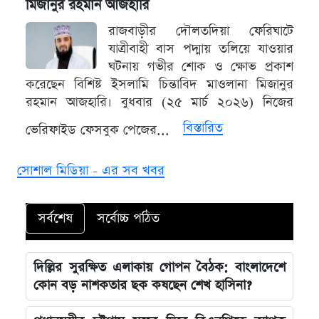
মিজানুর রহমান আজহারি
রাজবাড়ীর দৌলতদিয়া ফেরিঘাটে
যাত্রীবাহী বাস পদ্মায় তলিয়ে যাওয়ার
ঘটনায় গভীর শোক ও ক্ষোভ প্রকাশ
করেছেন বিশিষ্ট ইসলামি চিন্তাবিদ মাওলানা মিজানুর
রহমান আজহারি। বুধবার (২৫ মার্চ ২০২৬) নিজের
বিস্তারিত
ভেরিফাইড ফেসবুক পেজের...
সোশাল মিডিয়া - এর সব খবর
সর্বশেষ
সর্বোচ্চ পঠিত
দিল্লির সুরক্ষিত এলাকায় গোপন বৈঠক: বাংলাদেশে
কোন বড় নাশকতার ছক কষছেন শেখ হাসিনা?