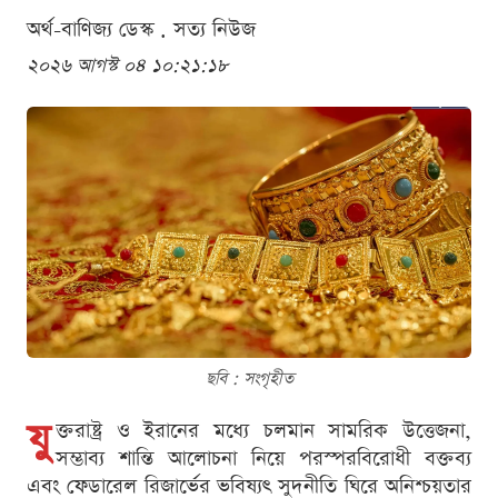
অর্থ-বাণিজ্য ডেস্ক . সত্য নিউজ
২০২৬ আগস্ট ০৪ ১০:২১:১৮
ছবি : সংগৃহীত
যু
ক্তরাষ্ট্র ও ইরানের মধ্যে চলমান সামরিক উত্তেজনা,
সম্ভাব্য শান্তি আলোচনা নিয়ে পরস্পরবিরোধী বক্তব্য
এবং ফেডারেল রিজার্ভের ভবিষ্যৎ সুদনীতি ঘিরে অনিশ্চয়তার