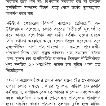
নিয়মিত আয় পান না। বিপরীতে সরকারি বন্ড বা অন্যান্য
সুদভিত্তিক সম্পদের রিটার্ন বেড়ে গেলে স্বর্ণের তুলনামূলক
আকর্ষণ কমে যায়।
নিউইয়র্ক ফেডারেল রিজার্ভ ব্যাংকের প্রেসিডেন্ট জন
উইলিয়ামস বলেছেন, চলতি বছরের দ্বিতীয়ার্ধে মূল্যস্ফীতি
কমে আসবে বলে তিনি আশাবাদী। বর্তমান সুদের হারকে
তিনি যথাযথ অবস্থানে আছে বলেও উল্লেখ করেছেন। তবে
মূল্যস্ফীতির চাপ প্রত্যাশামতো না কমলে প্রয়োজনীয়
পদক্ষেপ নিতে ফেড প্রস্তুত থাকবে। গত সপ্তাহের বৈঠকে
ফেড সুদের হার অপরিবর্তিত রাখলেও তিনজন নীতিনির্ধারক
শূন্য দশমিক ২৫ শতাংশীয় পয়েন্ট হার বৃদ্ধির পক্ষে মত
দিয়েছিলেন।
এখন বিনিয়োগকারীদের প্রধান নজর যুক্তরাষ্ট্রের শ্রমবাজারের
ওপর। চলতি সপ্তাহে চাকরির শূন্যপদ, এডিপি বেসরকারি
কর্মসংস্থান, সাপ্তাহিক বেকারত্ব ভাতার আবেদন এবং শুক্রবার
বহুল আলোচিত নন-ফার্ম পে-রোলস প্রতিবেদন প্রকাশিত
হবে। চাকরির বাজার প্রত্যাশার তুলনায় দুর্বল হলে মার্কিন