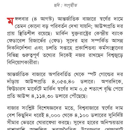
ছবি : সংগৃহীত
ম
ঙ্গলবার (৪ আগস্ট) আন্তর্জাতিক বাজারে স্বর্ণের দামে
তেমন কোনো বড় পরিবর্তন দেখা যায়নি; আউন্সপ্রতি দর
প্রায় স্থিতিশীল রয়েছে। মার্কিন যুক্তরাষ্ট্রের কেন্দ্রীয় ব্যাংক
ফেডারেল রিজার্ভের (ফেড) সুদের হার সম্পর্কিত আসন্ন
দিকনির্দেশনা এবং চলতি সপ্তাহে প্রকাশিতব্য কর্মসংস্থানের
বিভিন্ন গুরুত্বপূর্ণ তথ্যের দিকেই নজর রাখছেন বিশ্বজুড়ে
বিনিয়োগকারীরা।
আন্তর্জাতিক বাজারে অপরিবর্তিত থেকে স্পট গোল্ডের দর
দাঁড়ায় আউন্সপ্রতি ৪,০৫৩.৪০ ডলারে। অপরদিকে,
ফিউচারস মার্কেটে মার্কিন স্বর্ণের দাম ০.৫ শতাংশ বৃদ্ধি পেয়ে
প্রতি আউন্স ৪,১১৪.৩০ ডলারে পৌঁছেছে।
বাজার সংশ্লিষ্ট বিশেষজ্ঞদের মতে, বিশ্ববাজারে স্বর্ণের দাম
বেশ কিছুদিন ধরেই ৪,০০০ থেকে ৪,১০০ ডলারের সুনির্দিষ্ট
সীমার ভেতরে ঘোরাফেরা করছে। সুদের হারের অনিশ্চয়তার
পাশাপাশি আঞ্চলিক ভূরাজনৈতিক উত্তেজনার প্রেক্ষাপটে