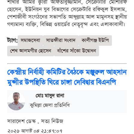
শাখার আমির ক্বারী আফতাবুজ্জামান, সেক্রেটারি মোশারফ
হোসেন, ইউনিয়ন যুব বিভাগের সেক্রেটারি রফিকুল ইসলাম,
পেশাজীবী সংগঠনের সভাপতি আব্দুল্লাহ আল মামুনসহ স্থানীয়
গণ্যমান্য ব্যক্তি, বিভিন্ন ওয়ার্ডের নেতৃবৃন্দ এবং এলাকাবাসী।
ট্যাগ:
সমাজসেবা
সাতক্ষীরা সংবাদ
কালীগঞ্জ ইউপি
শেখ আলমগীর হোসেন
বাঁশের সাঁকো উদ্বোধন
কেন্দ্রীয় নির্বাহী কমিটির বৈঠকে মঞ্জুরুল আহসান
মুন্সীর উপস্থিতি ঘিরে চাঙ্গা দেবিদ্বার বিএনপি
মোঃ মাসুদ রানা
কুমিল্লা জেলা প্রতিনিধি
সারাদেশ ডেস্ক . সত্য নিউজ
২০২৬ আগস্ট ০৪ ২১:৪৭:০৭