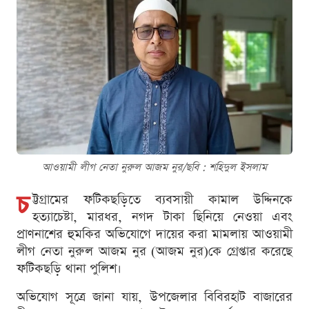
আওয়ামী লীগ নেতা নুরুল আজম নুর/ছবি : শ‌হিদুল ইসলাম
চ
ট্টগ্রামের ফটিকছড়িতে ব্যবসায়ী কামাল উদ্দিনকে
হত্যাচেষ্টা, মারধর, নগদ টাকা ছিনিয়ে নেওয়া এবং
প্রাণনাশের হুমকির অভিযোগে দায়ের করা মামলায় আওয়ামী
লীগ নেতা নুরুল আজম নুর (আজম নুর)কে গ্রেপ্তার করেছে
ফটিকছড়ি থানা পুলিশ।
অভিযোগ সূত্রে জানা যায়, উপজেলার বিবিরহাট বাজারের