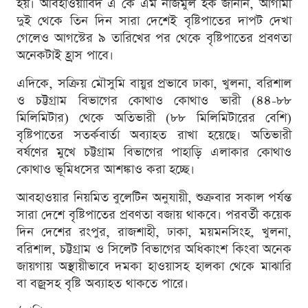
হয়। আবহাওয়াবিদ এ কে এম নাজমুল হক জানান, আগামী
দুই থেকে তিন দিন সারা দেশেই বৃষ্টিপাতের দাপট দেখা
গেলেও আগস্টের ৯ তারিখের পর থেকে বৃষ্টিপাতের প্রবণতা
অনেকটাই হ্রাস পাবে।
এদিকে, সক্রিয় মৌসুমি বায়ুর প্রভাবে ঢাকা, খুলনা, বরিশাল
ও চট্টগ্রাম বিভাগের কোথাও কোথাও ভারী (৪৪-৮৮
মিলিমিটার) থেকে অতিভারী (৮৮ মিলিমিটারের বেশি)
বৃষ্টিপাতের সতর্কবার্তা অব্যাহত রাখা হয়েছে। অতিভারী
বর্ষণের মুখে চট্টগ্রাম বিভাগের পাহাড়ি এলাকার কোথাও
কোথাও ভূমিধসের আশঙ্কাও করা হচ্ছে।
আবহাওয়ার নিয়মিত বুলেটিন অনুযায়ী, শুক্রবার সকাল পর্যন্ত
সারা দেশে বৃষ্টিপাতের প্রবণতা বজায় থাকবে। পরবর্তী কয়েক
দিন দেশের রংপুর, রাজশাহী, ঢাকা, ময়মনসিংহ, খুলনা,
বরিশাল, চট্টগ্রাম ও সিলেট বিভাগের অধিকাংশ কিংবা অনেক
জায়গায় অস্থায়ীভাবে দমকা হাওয়াসহ হালকা থেকে মাঝারি
বা বজ্রসহ বৃষ্টি অব্যাহত থাকতে পারে।