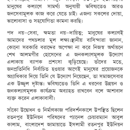
মানুষের কল্যাণে সামর্থ্য অনুযায়ী ভবিষ্যতেও আরও
জনসেবামূলক কাজ করে যেতে চাই। এজন্য সকলের দোয়া,
ভালোবাসা ও সহযোগিতা কামনা করছি।
পদ নয়—সেবা, ক্ষমতা নয়—দায়িত্ব; মানুষের কল্যাণই
আমাদের পথচলার মূল লক্ষ্য।স্থানীয় বাসিন্দারা জানান,
কোনো সরকারি বরাদ্দের অপেক্ষা না করে নিজস্ব অর্থায়নে
শেখ আলমগীর হোসেনের এ জনকল্যাণমূলক উদ্যোগ
এলাকায় ব্যাপক প্রশংসা কুড়িয়েছে। তাঁদের মতে,
জনপ্রতিনিধি নির্বাচিত হওয়ার আগেই মানুষের প্রয়োজনকে
অগ্রাধিকার দিয়ে তিনি যে উদ্যোগ নিয়েছেন, তা সমাজসেবার
এক উজ্জ্বল দৃষ্টান্ত। ভবিষ্যতেও তিনি এ ধরনের উন্নয়ন ও
জনকল্যাণমূলক কার্যক্রম অব্যাহত রাখবেন বলে আশাবাদ
ব্যক্ত করেন এলাকাবাসী।
সাঁকো উদ্বোধন ও নির্মাণকাজ পরিদর্শনকালে উপস্থিত ছিলেন
রতনপুর ইউনিয়ন পরিষদের প্যানেল চেয়ারম্যান আবুল
কালাম, বাংলাদেশ জামায়াতে ইসলামী রতনপুর ইউনিয়ন