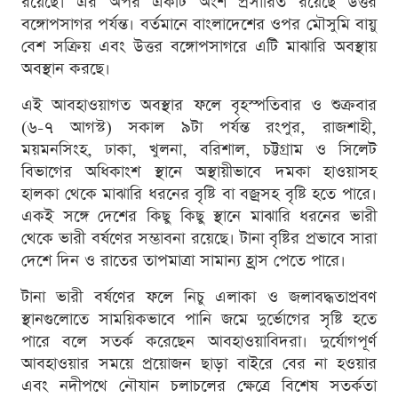
রয়েছে। এর অপর একটি অংশ প্রসারিত রয়েছে উত্তর
বঙ্গোপসাগর পর্যন্ত। বর্তমানে বাংলাদেশের ওপর মৌসুমি বায়ু
বেশ সক্রিয় এবং উত্তর বঙ্গোপসাগরে এটি মাঝারি অবস্থায়
অবস্থান করছে।
এই আবহাওয়াগত অবস্থার ফলে বৃহস্পতিবার ও শুক্রবার
(৬-৭ আগস্ট) সকাল ৯টা পর্যন্ত রংপুর, রাজশাহী,
ময়মনসিংহ, ঢাকা, খুলনা, বরিশাল, চট্টগ্রাম ও সিলেট
বিভাগের অধিকাংশ স্থানে অস্থায়ীভাবে দমকা হাওয়াসহ
হালকা থেকে মাঝারি ধরনের বৃষ্টি বা বজ্রসহ বৃষ্টি হতে পারে।
একই সঙ্গে দেশের কিছু কিছু স্থানে মাঝারি ধরনের ভারী
থেকে ভারী বর্ষণের সম্ভাবনা রয়েছে। টানা বৃষ্টির প্রভাবে সারা
দেশে দিন ও রাতের তাপমাত্রা সামান্য হ্রাস পেতে পারে।
টানা ভারী বর্ষণের ফলে নিচু এলাকা ও জলাবদ্ধতাপ্রবণ
স্থানগুলোতে সাময়িকভাবে পানি জমে দুর্ভোগের সৃষ্টি হতে
পারে বলে সতর্ক করেছেন আবহাওয়াবিদরা। দুর্যোগপূর্ণ
আবহাওয়ার সময়ে প্রয়োজন ছাড়া বাইরে বের না হওয়ার
এবং নদীপথে নৌযান চলাচলের ক্ষেত্রে বিশেষ সতর্কতা