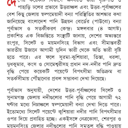
দে
শের কয়েকটি বিভাগে অনবরত ভারী বৃষ্টিপাত ও
পাহাড়ি ঢলের প্রভাবে উত্তরাঞ্চল এবং উত্তর-পূর্বাঞ্চলের
বেশ কিছু জেলায় স্বল্পমেয়াদী বন্যা পরিস্থিতির আশঙ্কার কথা
জানিয়েছে বাংলাদেশ পানি উন্নয়ন বোর্ডের (পাউবো) বন্যা
পূর্বাভাস ও সতর্কীকরণ কেন্দ্র। মঙ্গলবার (৪ আগস্ট)
প্রকাশিত এক বিজ্ঞপ্তিতে সংস্থাটি জানায়, দেশের অভ্যন্তরে
রংপুর, সিলেট ও ময়মনসিংহ বিভাগ এবং সীমান্তবর্তী
ভারতীয় উজানে আগামী দুদিন ভারী থেকে অতি ভারী বৃষ্টি
হতে পারে। এর ফলে সুরমা-কুশিয়ারা, তিস্তা, ধরলা,
দুধকুমার, কংস ও সোমেশ্বরীসহ প্রধান নদ-নদীর পানি দ্রুত
বৃদ্ধি পেয়ে কয়েকটি পয়েন্টে বিপৎসীমা অতিক্রম বা
সতর্কসীমায় পৌঁছানোর প্রবল সম্ভাবনা দেখা দিয়েছে।
পূর্বাভাস অনুযায়ী, দেশের উত্তর-পূর্বাঞ্চলের সিলেট ও
সুনামগঞ্জ জেলায় নদীগুলোর পানি বৃদ্ধি পেয়ে আগামী ৭২
ঘণ্টার মধ্যে নিম্নাঞ্চলে স্বল্পমেয়াদী বন্যা দেখা দিতে পারে।
ইতোমধ্যে সিলেট পয়েন্টে কুশিয়ারা নদীর পানি বিপৎসীমার
ওপর দিয়ে প্রবাহিত হচ্ছে। একইসঙ্গে নেত্রকোণা, শেরপুর ও
ময়মনসিংহ জেলার নদীগুলোর পানি সমতল বৃদ্ধি পাওয়ায়