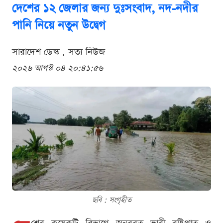
দেশের ১২ জেলার জন্য দুঃসংবাদ, নদ-নদীর
পানি নিয়ে নতুন উদ্বেগ
সারাদেশ ডেস্ক . সত্য নিউজ
২০২৬ আগস্ট ০৪ ২০:৪১:৫৬
ছবি : সংগৃহীত