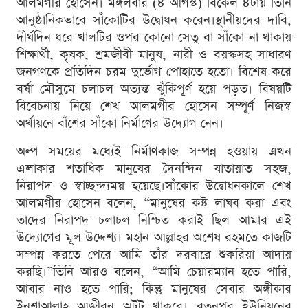
আলমগীর হোসেন। মঙ্গলবার (৪ আগস্ট) বিকেল ৪টায় তিনি
আনুষ্ঠানিকভাবে সাঁকোটির উদ্বোধন করেন।স্থানীয়দের দাবি,
দীর্ঘদিন ধরে খালটির ওপর কোনো সেতু বা সাঁকো না থাকায়
শিক্ষার্থী, কৃষক, শ্রমজীবী মানুষ, নারী ও বয়স্কসহ সাধারণ
জনগণকে প্রতিদিন চরম দুর্ভোগ পোহাতে হতো। বিশেষ করে
বর্ষা মৌসুমে চলাচল অত্যন্ত ঝুঁকিপূর্ণ হয়ে পড়ত। বিষয়টি
বিবেচনায় নিয়ে শেখ আলমগীর হোসেন সম্পূর্ণ নিজস্ব
অর্থায়নে বাঁশের সাঁকো নির্মাণের উদ্যোগ নেন।
অল্প সময়ের মধ্যেই নির্মাণকাজ সম্পন্ন হওয়ায় এখন
এলাকার শতাধিক মানুষের দৈনন্দিন যাতায়াত সহজ,
নিরাপদ ও স্বাচ্ছন্দ্যময় হয়েছে।সাঁকোর উদ্বোধনকালে শেখ
আলমগীর হোসেন বলেন, “মানুষের কষ্ট লাঘব করা এবং
তাদের নিরাপদ চলাচল নিশ্চিত করাই ছিল আমার এই
উদ্যোগের মূল উদ্দেশ্য। মহান আল্লাহর অশেষ রহমতে কাজটি
সম্পন্ন করতে পেরে আমি তাঁর দরবারে শুকরিয়া আদায়
করছি।”তিনি আরও বলেন, “আমি চেয়ারম্যান হতে পারি,
আবার নাও হতে পারি; কিন্তু মানুষের সেবার অঙ্গীকার
ইনশাআল্লাহ আজীবন অটুট থাকবে। রতনপুর ইউনিয়নের