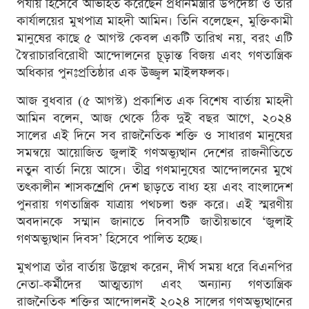
পর্যায় হিসেবে অভিহিত করেছেন প্রধানমন্ত্রীর উপদেষ্টা ও তাঁর
কার্যালয়ের মুখপাত্র মাহদী আমিন। তিনি বলেছেন, মুক্তিকামী
মানুষের কাছে ৫ আগস্ট কেবল একটি তারিখ নয়, বরং এটি
স্বৈরাচারবিরোধী আন্দোলনের চূড়ান্ত বিজয় এবং গণতান্ত্রিক
অধিকার পুনঃপ্রতিষ্ঠার এক উজ্জ্বল মাইলফলক।
আজ বুধবার (৫ আগস্ট) প্রকাশিত এক বিশেষ বার্তায় মাহদী
আমিন বলেন, আজ থেকে ঠিক দুই বছর আগে, ২০২৪
সালের এই দিনে সব রাজনৈতিক শক্তি ও সাধারণ মানুষের
সমন্বয়ে আয়োজিত জুলাই গণঅভ্যুত্থান দেশের রাজনীতিতে
নতুন বার্তা নিয়ে আসে। তীব্র গণমানুষের আন্দোলনের মুখে
তৎকালীন শাসকশ্রেণি দেশ ছাড়তে বাধ্য হয় এবং বাংলাদেশ
পুনরায় গণতান্ত্রিক যাত্রায় পথচলা শুরু করে। এই স্মরণীয়
অবদানকে সম্মান জানাতে দিবসটি জাতীয়ভাবে ‘জুলাই
গণঅভ্যুত্থান দিবস’ হিসেবে পালিত হচ্ছে।
মুখপাত্র তাঁর বার্তায় উল্লেখ করেন, দীর্ঘ সময় ধরে বিএনপির
নেতা-কর্মীদের আত্মত্যাগ এবং অন্যান্য গণতান্ত্রিক
রাজনৈতিক শক্তির আন্দোলনই ২০২৪ সালের গণঅভ্যুত্থানের