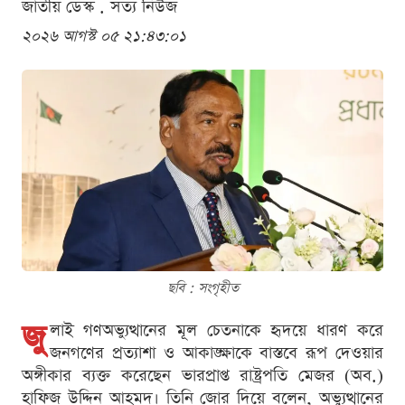
জাতীয় ডেস্ক . সত্য নিউজ
২০২৬ আগস্ট ০৫ ২১:৪৩:০১
ছবি : সংগৃহীত
জু
লাই গণঅভ্যুত্থানের মূল চেতনাকে হৃদয়ে ধারণ করে
জনগণের প্রত্যাশা ও আকাঙ্ক্ষাকে বাস্তবে রূপ দেওয়ার
অঙ্গীকার ব্যক্ত করেছেন ভারপ্রাপ্ত রাষ্ট্রপতি মেজর (অব.)
হাফিজ উদ্দিন আহমদ। তিনি জোর দিয়ে বলেন, অভ্যুত্থানের