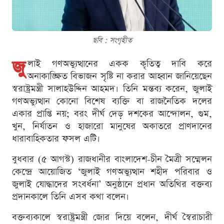
ছবি : সংগৃহীত
জু
লাই গণঅভ্যুত্থানের একক কৃতিত্ব দাবি করে
অনাকাঙ্ক্ষিত বিভাজন সৃষ্টি না করার আহ্বান জানিয়েছেন
স্বরাষ্ট্রমন্ত্রী সালাহউদ্দিন আহমদ। তিনি মন্তব্য করেন, জুলাই
গণঅভ্যুত্থান কোনো বিশেষ ব্যক্তি বা রাজনৈতিক দলের
একার প্রাপ্তি নয়; বরং দীর্ঘ দেড় দশকের আন্দোলন, গুম,
খুন, নির্যাতন ও হাজারো মানুষের অকাতরে প্রাণদানের
ধারাবাহিকতার ফসল এটি।
বুধবার (৫ আগস্ট) রাজধানীর বাংলাদেশ-চীন মৈত্রী সম্মেলন
কেন্দ্রে আয়োজিত ‘জুলাই গণঅভ্যুত্থান শহীদ পরিবার ও
জুলাই যোদ্ধাদের সংবর্ধনা’ অনুষ্ঠানে প্রধান অতিথির বক্তব্য
প্রদানকালে তিনি এসব কথা বলেন।
বক্তব্যকালে স্বরাষ্ট্রমন্ত্রী জোর দিয়ে বলেন, দীর্ঘ স্বৈরাচারী