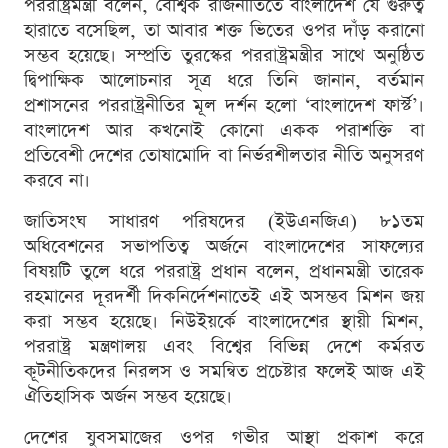
পররাষ্ট্রমন্ত্রী বলেন, বৈশ্বিক রাজনীতিতে বাংলাদেশ যে গুরুত্ব
হারাতে বসেছিল, তা আবার শক্ত ভিতের ওপর দাঁড় করানো
সম্ভব হয়েছে। সম্প্রতি তুরস্কের পররাষ্ট্রমন্ত্রীর সাথে অনুষ্ঠিত
দ্বিপাক্ষিক আলোচনার সূত্র ধরে তিনি জানান, বর্তমান
প্রশাসনের পররাষ্ট্রনীতির মূল দর্শন হলো ‘বাংলাদেশ ফার্স্ট’।
বাংলাদেশ আর কখনোই কোনো একক পরাশক্তি বা
প্রতিবেশী দেশের তোষামোদি বা নির্ভরশীলতার নীতি অনুসরণ
করবে না।
জাতিসংঘ সাধারণ পরিষদের (ইউএনজিএ) ৮১তম
অধিবেশনের সভাপতিত্ব অর্জনে বাংলাদেশের সাফল্যের
বিষয়টি তুলে ধরে পররাষ্ট্র প্রধান বলেন, প্রধানমন্ত্রী তারেক
রহমানের দূরদর্শী দিকনির্দেশনাতেই এই অসম্ভব মিশন জয়
করা সম্ভব হয়েছে। নিউইয়র্কে বাংলাদেশের স্থায়ী মিশন,
পররাষ্ট্র মন্ত্রণালয় এবং বিশ্বের বিভিন্ন দেশে কর্মরত
কূটনীতিকদের নিরলস ও সমন্বিত প্রচেষ্টার ফলেই আজ এই
ঐতিহাসিক অর্জন সম্ভব হয়েছে।
দেশের যুবসমাজের ওপর গভীর আস্থা প্রকাশ করে