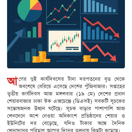
আ
গের দুই কার্যদিবসের টানা দরপতনের বৃত্ত থেকে
অবশেষে বেরিয়ে এসেছে দেশের পুঁজিবাজার। সপ্তাহের
তৃতীয় কার্যদিবস আজ মঙ্গলবার (১৯ মে) দেশের প্রধান
শেয়ারবাজার ঢাকা স্টক এক্সচেঞ্জে (ডিএসই) সবকটি সূচকের
সন্তোষজনক উত্থান ঘটেছে। সূচক বাড়ার পাশাপাশি আজ
লেনদেনে অংশ নেওয়া অধিকাংশ প্রতিষ্ঠানের শেয়ার ও
ইউনিটের দর বেড়েছে, যদিও টাকার অঙ্কে দৈনিক
লেনদেনের পরিমাণ আগের দিনের তুলনায় কিছুটা কমেছে।