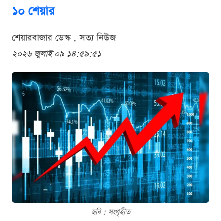
১০ শেয়ার
শেয়ারবাজার ডেস্ক . সত্য নিউজ
২০২৬ জুলাই ০৯ ১৪:৫৯:৫১
ছবি : সংগৃহীত