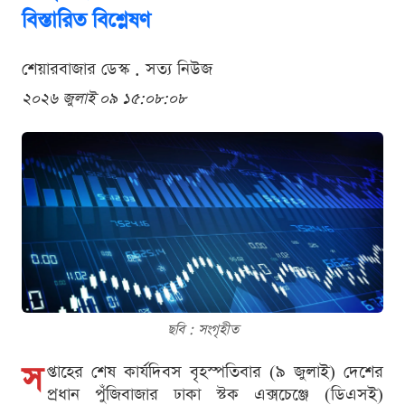
বিস্তারিত বিশ্লেষণ
শেয়ারবাজার ডেস্ক . সত্য নিউজ
২০২৬ জুলাই ০৯ ১৫:০৮:০৮
ছবি : সংগৃহীত
স
প্তাহের শেষ কার্যদিবস বৃহস্পতিবার (৯ জুলাই) দেশের
প্রধান পুঁজিবাজার ঢাকা স্টক এক্সচেঞ্জে (ডিএসই)