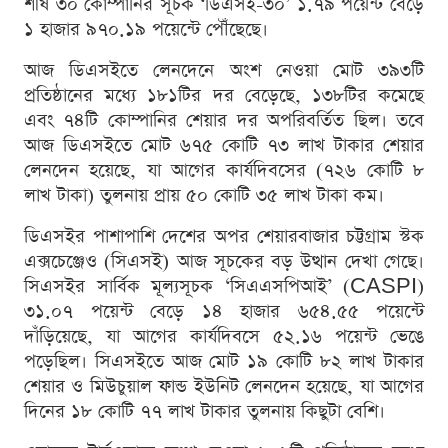
শীর্ষ ৩০ কোম্পানির সূচক ‘ডিএসই-৩০’ ১.৭৯ পয়েন্ট বেড়ে
১ হাজার ৯৭০.১৯ পয়েন্টে পৌঁছেছে।
আজ ডিএসইতে লেনদেনে অংশ নেওয়া মোট ৩৯৩টি
প্রতিষ্ঠানের মধ্যে ১৮১টির দর বেড়েছে, ১৩৮টির কমেছে
এবং ৭৪টি কোম্পানির শেয়ার দর অপরিবর্তিত ছিল। তবে
আজ ডিএসইতে মোট ৬৭৫ কোটি ৭৩ লাখ টাকার শেয়ার
লেনদেন হয়েছে, যা আগের কার্যদিবসের (৭২৬ কোটি ৮
লাখ টাকা) তুলনায় প্রায় ৫০ কোটি ৩৫ লাখ টাকা কম।
ডিএসইর পাশাপাশি দেশের অপর শেয়ারবাজার চট্টগ্রাম স্টক
এক্সচেঞ্জেও (সিএসই) আজ সূচকের বড় উত্থান দেখা গেছে।
সিএসইর সার্বিক মূল্যসূচক ‘সিএএসপিআই’ (CASPI)
৩১.০৭ পয়েন্ট বেড়ে ১৪ হাজার ৬৫৪.৫৫ পয়েন্টে
দাঁড়িয়েছে, যা আগের কার্যদিবসে ৫২.১৬ পয়েন্ট ভেঙে
পড়েছিল। সিএসইতে আজ মোট ১৯ কোটি ৮২ লাখ টাকার
শেয়ার ও মিউচুয়াল ফান্ড ইউনিট লেনদেন হয়েছে, যা আগের
দিনের ১৮ কোটি ৭৭ লাখ টাকার তুলনায় কিছুটা বেশি।