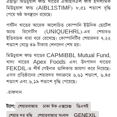
এছাড়া মিউচুয়াল ফান্ড খাতের এআইবিএল ফার্স্ট ইসলামিক
মিউচুয়াল ফান্ড (AIBL1STIMF) ৮.৫১ শতাংশ বৃদ্ধি
পেয়ে ষষ্ঠ অবস্থানে রয়েছে।
পর্যটন খাতের আরেক আলোচিত কোম্পানি ইউনিক হোটেল
অ্যান্ড রিসোর্টস (UNIQUEHRL)-এর শেয়ারও
ইতিবাচক ধারা ধরে রেখেছে। কোম্পানিটির শেয়ারদর ৭.২২
শতাংশ বেড়ে ৪৯ টাকায় লেনদেন শেষ হয়।
মিউচুয়াল ফান্ড খাতের CAPMIBBL Mutual Fund,
খাদ্য খাতের Apex Foods এবং উৎপাদন খাতের
FEKDIL-ও শীর্ষ গেইনার তালিকায় জায়গা করে নিয়েছে।
এসব প্রতিষ্ঠানের শেয়ারদর যথাক্রমে ৬.৬১ শতাংশ, ৬.৪৫
শতাংশ এবং ৬.১৯ শতাংশ বৃদ্ধি পেয়েছে।
-রাফসান
ট্যাগ:
শেয়ারবাজার
ঢাকা স্টক এক্সচেঞ্জ
ডিএসই
শেয়ার দর বৃদ্ধি
শেয়ারবাজার সংবাদ
GENEXIL