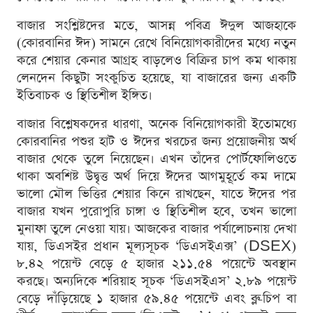
বাজার সংশ্লিষ্টদের মতে, আসন্ন পবিত্র ঈদুল আজহাকে
(কোরবানির ঈদ) সামনে রেখে বিনিয়োগকারীদের মধ্যে নতুন
করে শেয়ার কেনার আগ্রহ বাড়লেও বিক্রির চাপ কম থাকায়
লেনদেন কিছুটা সংকুচিত হয়েছে, যা বাজারের জন্য একটি
ইতিবাচক ও স্থিতিশীল ইঙ্গিত।
বাজার বিশ্লেষকদের ধারণা, অনেক বিনিয়োগকারী ইতোমধ্যে
কোরবানির পশুর হাট ও ঈদের খরচের জন্য প্রয়োজনীয় অর্থ
বাজার থেকে তুলে নিয়েছেন। এখন তাঁদের পোর্টফোলিওতে
থাকা অবশিষ্ট উদ্বৃত্ত অর্থ দিয়ে ঈদের আগমুহূর্তে কম দামে
ভালো মৌল ভিত্তির শেয়ার কিনে রাখছেন, যাতে ঈদের পর
বাজার যখন পুরোপুরি চাঙ্গা ও স্থিতিশীল হবে, তখন ভালো
মুনাফা তুলে নেওয়া যায়। আজকের বাজার পর্যালোচনায় দেখা
যায়, ডিএসইর প্রধান মূল্যসূচক ‘ডিএসইএক্স’ (DSEX)
৮.৪২ পয়েন্ট বেড়ে ৫ হাজার ২১১.৫৪ পয়েন্টে অবস্থান
করছে। অন্যদিকে শরিয়াহ সূচক ‘ডিএসইএস’ ২.৮৯ পয়েন্ট
বেড়ে দাঁড়িয়েছে ১ হাজার ৫৯.৪৫ পয়েন্টে এবং ব্লু-চিপ বা