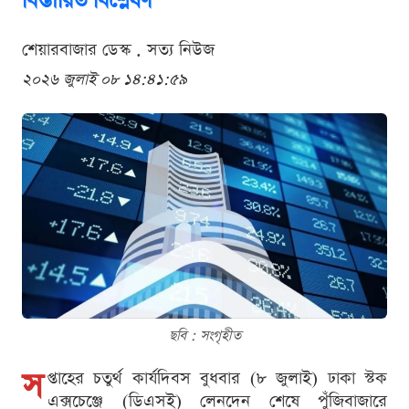
বিস্তারিত বিশ্লেষণ
শেয়ারবাজার ডেস্ক . সত্য নিউজ
২০২৬ জুলাই ০৮ ১৪:৪১:৫৯
ছবি : সংগৃহীত
স
প্তাহের চতুর্থ কার্যদিবস বুধবার (৮ জুলাই) ঢাকা স্টক
এক্সচেঞ্জে (ডিএসই) লেনদেন শেষে পুঁজিবাজারে