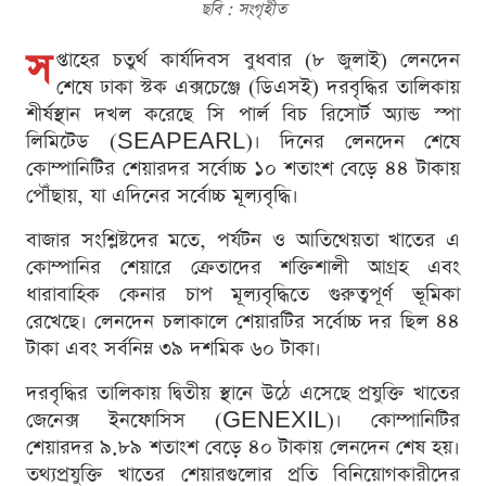
ছবি : সংগৃহীত
স
প্তাহের চতুর্থ কার্যদিবস বুধবার (৮ জুলাই) লেনদেন
শেষে ঢাকা স্টক এক্সচেঞ্জে (ডিএসই) দরবৃদ্ধির তালিকায়
শীর্ষস্থান দখল করেছে সি পার্ল বিচ রিসোর্ট অ্যান্ড স্পা
লিমিটেড (SEAPEARL)। দিনের লেনদেন শেষে
কোম্পানিটির শেয়ারদর সর্বোচ্চ ১০ শতাংশ বেড়ে ৪৪ টাকায়
পৌঁছায়, যা এদিনের সর্বোচ্চ মূল্যবৃদ্ধি।
বাজার সংশ্লিষ্টদের মতে, পর্যটন ও আতিথেয়তা খাতের এ
কোম্পানির শেয়ারে ক্রেতাদের শক্তিশালী আগ্রহ এবং
ধারাবাহিক কেনার চাপ মূল্যবৃদ্ধিতে গুরুত্বপূর্ণ ভূমিকা
রেখেছে। লেনদেন চলাকালে শেয়ারটির সর্বোচ্চ দর ছিল ৪৪
টাকা এবং সর্বনিম্ন ৩৯ দশমিক ৬০ টাকা।
দরবৃদ্ধির তালিকায় দ্বিতীয় স্থানে উঠে এসেছে প্রযুক্তি খাতের
জেনেক্স ইনফোসিস (GENEXIL)। কোম্পানিটির
শেয়ারদর ৯.৮৯ শতাংশ বেড়ে ৪০ টাকায় লেনদেন শেষ হয়।
তথ্যপ্রযুক্তি খাতের শেয়ারগুলোর প্রতি বিনিয়োগকারীদের