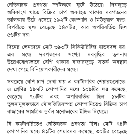
নেতিবাচক প্রবণতা স্পষ্টভাবে ফুটে উঠেছে। দিনজুড়ে
অধিকাংশ খাতে বিক্রির চাপ অব্যাহত থাকায় দরপতনের
তালিকায় উঠে এসেছে ১৯২টি কোম্পানি ও মিউচুয়াল ফান্ড।
বিপরীতে মূল্য বেড়েছে ১৪৫টির, আর অপরিবর্তিত ছিল
৫৬টির দর।
দিনের লেনদেনে মোট ৩৯৩টি সিকিউরিটিজ হাতবদল হয়।
এর মধ্যে দরপতনের সংখ্যা দরবৃদ্ধির তুলনায়
উল্লেখযোগ্যভাবে বেশি থাকায় বাজারজুড়ে সতর্ক অবস্থান
দেখা গেছে বিনিয়োগকারীদের মধ্যে।
সবচেয়ে বেশি চাপ দেখা যায় এ ক্যাটাগরির শেয়ারগুলোতে।
এ শ্রেণির ১৯৭টি কোম্পানির মধ্যে ১০৯টির দর কমেছে,
বেড়েছে ৭০টির এবং অপরিবর্তিত ছিল ১৮টির।
তুলনামূলকভাবে মৌলভিত্তিসম্পন্ন কোম্পানিতেও বিক্রির চাপ
বাজারের সামগ্রিক দুর্বল মনোভাবের ইঙ্গিত দিয়েছে।
বি ক্যাটাগরিতেও নেতিবাচক প্রবণতা ছিল। মোট ৭৪টি
কোম্পানির মধ্যে ৪১টির শেয়ারদর কমেছে, ৩০টির বেড়েছে