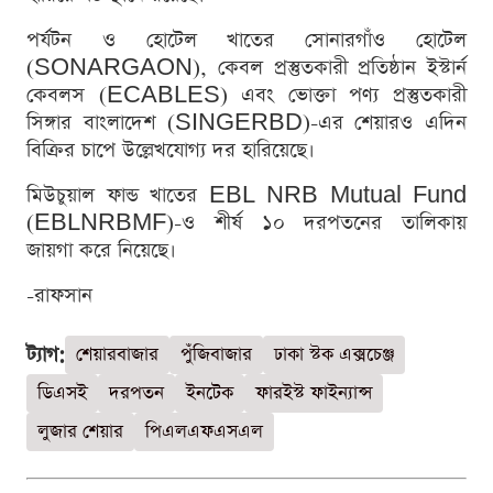
পর্যটন ও হোটেল খাতের সোনারগাঁও হোটেল
(SONARGAON), কেবল প্রস্তুতকারী প্রতিষ্ঠান ইস্টার্ন
কেবলস (ECABLES) এবং ভোক্তা পণ্য প্রস্তুতকারী
সিঙ্গার বাংলাদেশ (SINGERBD)-এর শেয়ারও এদিন
বিক্রির চাপে উল্লেখযোগ্য দর হারিয়েছে।
মিউচুয়াল ফান্ড খাতের EBL NRB Mutual Fund
(EBLNRBMF)-ও শীর্ষ ১০ দরপতনের তালিকায়
জায়গা করে নিয়েছে।
-রাফসান
ট্যাগ:
শেয়ারবাজার
পুঁজিবাজার
ঢাকা স্টক এক্সচেঞ্জ
ডিএসই
দরপতন
ইনটেক
ফারইস্ট ফাইন্যান্স
লুজার শেয়ার
পিএলএফএসএল