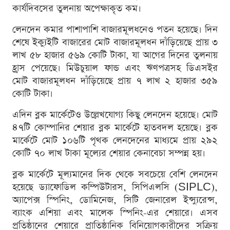
কার্যদিবসের তুলনায় অপেক্ষাকৃত কম।
লেনদেন কমার পাশাপাশি বাজারমূলধনেও পতন হয়েছে। দিন
শেষে ইক্যুইটি বাজারের মোট বাজারমূলধন দাঁড়িয়েছে প্রায় ৩
লাখ ৫৮ হাজার ৫৬৯ কোটি টাকা, যা আগের দিনের তুলনায়
হ্রাস পেয়েছে। মিউচুয়াল ফান্ড এবং ঋণপত্রসহ ডিএসইর
মোট বাজারমূলধন দাঁড়িয়েছে প্রায় ৭ লাখ ২ হাজার ৩৫৯
কোটি টাকা।
এদিন ব্লক মার্কেটেও উল্লেখযোগ্য কিছু লেনদেন হয়েছে। মোট
৪৭টি কোম্পানির শেয়ার ব্লক মার্কেটে হাতবদল হয়েছে। ব্লক
মার্কেটে মোট ১০৬টি পৃথক লেনদেনের মাধ্যমে প্রায় ২৯২
কোটি ৭০ লাখ টাকা মূল্যের শেয়ার কেনাবেচা সম্পন্ন হয়।
ব্লক মার্কেটে মূল্যমানের দিক থেকে সবচেয়ে বেশি লেনদেন
হয়েছে ড্যাফোডিল কম্পিউটারস, সিপিএলসি (SIPLC),
অ্যাপেক্স স্পিনিং, ডোমিনেজ, সিটি জেনারেল ইন্স্যুরেন্স,
ব্যাংক এশিয়া এবং মালেক স্পিনিং-এর শেয়ারে। এসব
প্রতিষ্ঠানের শেয়ারে প্রাতিষ্ঠানিক বিনিয়োগকারীদের সক্রিয়