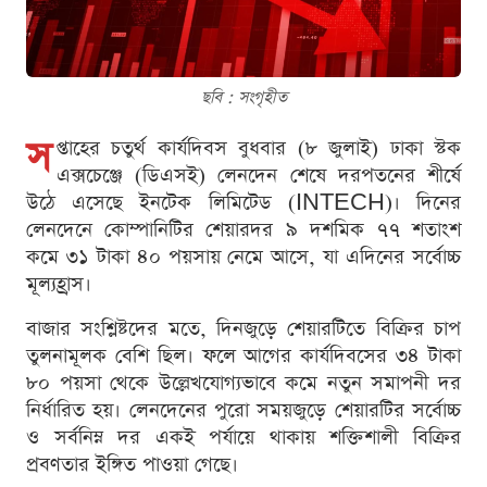
ছবি : সংগৃহীত
স
প্তাহের চতুর্থ কার্যদিবস বুধবার (৮ জুলাই) ঢাকা স্টক
এক্সচেঞ্জে (ডিএসই) লেনদেন শেষে দরপতনের শীর্ষে
উঠে এসেছে ইনটেক লিমিটেড (INTECH)। দিনের
লেনদেনে কোম্পানিটির শেয়ারদর ৯ দশমিক ৭৭ শতাংশ
কমে ৩১ টাকা ৪০ পয়সায় নেমে আসে, যা এদিনের সর্বোচ্চ
মূল্যহ্রাস।
বাজার সংশ্লিষ্টদের মতে, দিনজুড়ে শেয়ারটিতে বিক্রির চাপ
তুলনামূলক বেশি ছিল। ফলে আগের কার্যদিবসের ৩৪ টাকা
৮০ পয়সা থেকে উল্লেখযোগ্যভাবে কমে নতুন সমাপনী দর
নির্ধারিত হয়। লেনদেনের পুরো সময়জুড়ে শেয়ারটির সর্বোচ্চ
ও সর্বনিম্ন দর একই পর্যায়ে থাকায় শক্তিশালী বিক্রির
প্রবণতার ইঙ্গিত পাওয়া গেছে।