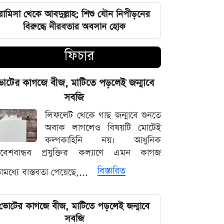
আগামী ৪৮ ঘণ্টার আবহাওয়ার চিত্র: ঝোড়ো
বৃষ্টি নিয়ে সতর্কবার্তা
রামিসা থেকে আবদুল্লাহ: শিশু যৌন নিপীড়নের
বিরুদ্ধে নীরবতার অবসান হোক
'মানুষ ভোট দিয়ে এমপি বানিয়েছে,
ফিচার
বিএনপিকে সত্য মেনে নিতে হবে': রুমিন
ফারহানা
োটের কাগজে বীজ, মাটিতে পড়লেই জন্মাবে
৫ আগস্টের ভরদুপুরে দেশত্যাগ: গণভবন
সবজি
থেকে ভারতের ফ্লাইট পর্যন্ত যা ঘটেছিল
লিফলেট থেকে গাছ জন্মাবে শুনতে
অবাক লাগলেও বিষয়টি মোটেই
ভারতপ্রেমী হলে দাগি আসামির অপরাধও
কল্পকাহিনি নয়। আধুনিক
চোখ এড়িয়ে যায় দিল্লির: রুহুল কবির
িবেশবান্ধব প্রযুক্তির কল্যাণে এমন কাগজ
রিজভী
বিস্তারিত
মধ্যে বাস্তবতা পেয়েছে,...
বাংলাদেশ আর কোনো দেশের 'ক্লায়েন্ট স্টেট'
থাকবে না: পররাষ্ট্রমন্ত্রী ড. খলিলুর রহমান
ভোটের কাগজে বীজ, মাটিতে পড়লেই জন্মাবে
সবজি