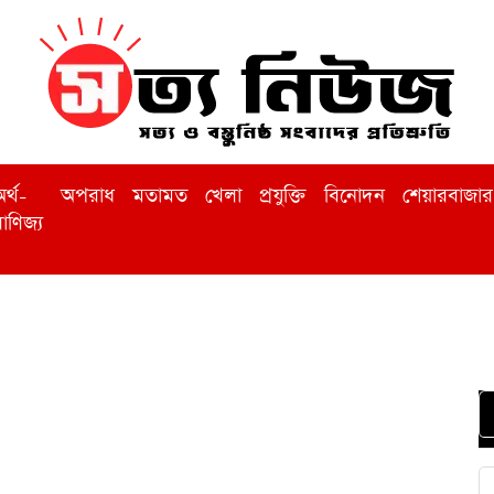
র্থ-
অপরাধ
মতামত
খেলা
প্রযুক্তি
বিনোদন
শেয়ারবাজার
াণিজ্য