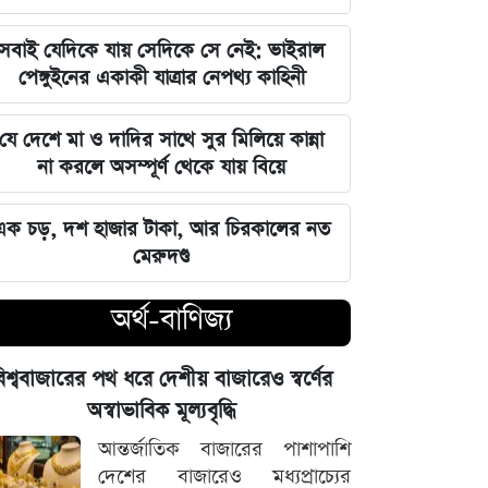
এক ক্লিকেই ফোন-ল্যাপটপের নিয়ন্ত্রণ নিচ্ছে
হ্যাকাররা, পপ-আপ আপডেট নিয়ে কড়া
সবাই যেদিকে যায় সেদিকে সে নেই: ভাইরাল
হুঁশিয়ারি
পেঙ্গুইনের একাকী যাত্রার নেপথ্য কাহিনী
চাঁদের পৃষ্ঠে ফ্যালকন-৯ রকেটের
যে দেশে মা ও দাদির সাথে সুর মিলিয়ে কান্না
অনাকাঙ্ক্ষিত আঘাত
না করলে অসম্পূর্ণ থেকে যায় বিয়ে
আবু সাঈদের ছবি ছাড়া কোনো ডকুমেন্টারি
এক চড়, দশ হাজার টাকা, আর চিরকালের নত
হতে পারে না: ভারপ্রাপ্ত রাষ্ট্রপতি হাফিজ
মেরুদণ্ড
উদ্দিন
অর্থ-বাণিজ্য
জুলাই স্মৃতি জাদুঘর উদ্বোধন করলেন
প্রধানমন্ত্রী তারেক রহমান
িশ্ববাজারের পথ ধরে দেশীয় বাজারেও স্বর্ণের
মার্কিন ক্ষেপণাস্ত্র মজুত নিয়ে নতুন তথ্য, কী
অস্বাভাবিক মূল্যবৃদ্ধি
বলছে সিএনএন
আন্তর্জাতিক বাজারের পাশাপাশি
দেশের বাজারেও মধ্যপ্রাচ্যের