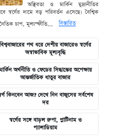
সালমানের অবয়ব পরিবর্তনের আসল কারণ
অস্থিরতা ও মার্কিন মুদ্রানীতির
ও ষাটোর্ধ্বদের ওজন কমানোর সঠিক নিয়ম
ভাবে স্বর্ণের দামে বড় পরিবর্তন এসেছে। বৈশ্বিক
বিস্তারিত
থনৈতিক চাপ, মূল্যস্ফীতি...
৫ আগস্ট বিজয়ের দিন, ভিন্নমত যেন
শত্রুতায় রূপ না নেয়: প্রধানমন্ত্রী তারেক
রহমান
বিশ্ববাজারের পথ ধরে দেশীয় বাজারেও স্বর্ণের
অস্বাভাবিক মূল্যবৃদ্ধি
নিজস্ব অর্থায়নে খালের ওপর বাঁশের সাঁকো
বানিয়ে দিলেন ইউপি চেয়ারম্যান পদপ্রার্থী
মার্কিন অর্থনীতি ও ফেডের সিদ্ধান্তের অপেক্ষায়
শেখ আলমগীর
আন্তর্জাতিক ধাতুর বাজার
কেন্দ্রীয় নির্বাহী কমিটির বৈঠকে মঞ্জুরুল
্বর্ণ কিনবেন আজ? দেখে নিন বাজুসের সর্বশেষ
আহসান মুন্সীর উপস্থিতি ঘিরে চাঙ্গা দেবিদ্বার
দর
বিএনপি
স্বর্ণের সঙ্গে বাড়ল রুপা, প্লাটিনাম ও
ফটিকছড়িতে ব্যবসায়ীকে হত্যাচেষ্টাসহ
প্যালাডিয়াম
একাধিক মামলার আসামি আজম নুর গ্রেপ্তার