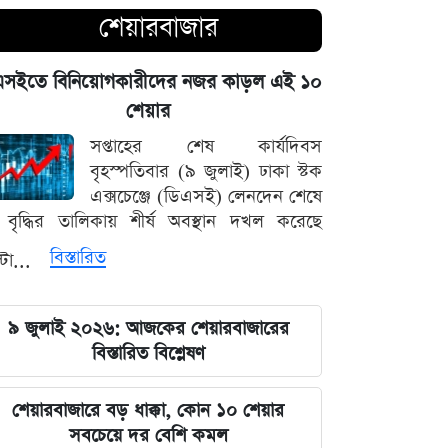
শেয়ারবাজার
দেশের ১২ জেলার জন্য দুঃসংবাদ, নদ-
নদীর পানি নিয়ে নতুন উদ্বেগ
এসইতে বিনিয়োগকারীদের নজর কাড়ল এই ১০
শেয়ার
প্রশাসনিক সংকট ও আন্তর্জাতিক চাপ:
ট্রাম্পের বড় রাজনৈতিক ধাক্কা
সপ্তাহের শেষ কার্যদিবস
বৃহস্পতিবার (৯ জুলাই) ঢাকা স্টক
৩৪ বছর বয়সে আইপিএল খেলার স্বপ্ন, যে
এক্সচেঞ্জে (ডিএসই) লেনদেন শেষে
বিপদে পড়লেন মোহাম্মদ আমির
বৃদ্ধির তালিকায় শীর্ষ অবস্থান দখল করেছে
বিস্তারিত
্টা...
পদত্যাগের হুমকি দিলে সরাসরি গ্রহণের
হুঁশিয়ারি, পেজেশকিয়ান-খামেনি দ্বন্দ্বে উত্তপ্ত
ইরান
৯ জুলাই ২০২৬: আজকের শেয়ারবাজারের
বিস্তারিত বিশ্লেষণ
৫ আগস্ট ঘিরে সারা দেশে কঠোর নজরদারি,
মাঠে নামানো হয়েছে একাধিক গোয়েন্দা দল
শেয়ারবাজারে বড় ধাক্কা, কোন ১০ শেয়ার
সবচেয়ে দর বেশি কমল