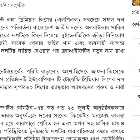
ছবি : সংগৃহীত
প্র
র্নামেন্ট লঙ্কা প্রিমিয়ার লিগের (এলপিএল) সবচেয়ে সফল দল
অর্
নের পরিবর্তন। বাংলাদেশ জাতীয় দলের অলরাউন্ডার সাকিব
়ের দলটিকে কিনে নিয়েছে সুইডেনভিত্তিক ক্রীড়া বিনিয়োগ
কাপজয়ী সাবেক পেসার জহির খান এবং ব্যবসায়ী নাগেন্দ্র
লটির দায়িত্ব নেওয়ার পর ফ্র্যাঞ্চাইজিটির নতুন নাম রাখা
র্টস নেটওয়ার্কের পরিধি বাড়ানোর অংশ হিসেবে জাফনা কিংসকে
 প্রতিষ্ঠানটি ইউরোপিয়ান টি-টোয়েন্টি প্রিমিয়ার লিগের দল
কানাডার সুপার৬০ লিগের ভ্যাঙ্কুভার অ্যাঙ্করসের পুরুষ ও নারী
স
 ‘স্পোর্টস কমিউন’-এর স্বত্ব গত ২৩ জুলাই আনুষ্ঠানিকভাবে
 ভারত অনূর্ধ্ব-১৯ দলের সাবেক ক্রিকেটার মনজোৎ কালরা
্তার হয়ে কারাগারে প্রেরিত হন এবং অপর সহ-মালিক মায়াঙ্ক
িস্থিতিতে টুর্নামেন্টে দলটির ধারাবাহিকতা বজায় রাখতে
ত্বাধিকারী প্রতিষ্ঠান ইনোভেশন প্রোডাকশন গ্রুপ (আইপিজি)