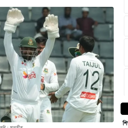
শি
ছবি : সংগৃহীত