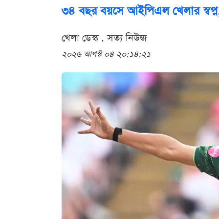
৩৪ বছর বয়সে আইপিএল খেলার স্বপ্ন
খেলা ডেস্ক . সত্য নিউজ
২০২৬ আগস্ট ০৪ ২০:১৪:২১