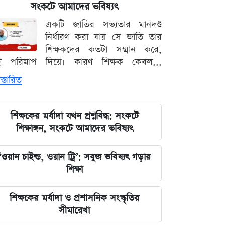
সংকটে আমাদের ভবিষ্যৎ
দেবিদ্বার ম্যানেজিং কমিটির সভাপতি
একটি জাতির সভ্যতার মানদণ্ড
নির্বাচিত মিজানুর রহমান মাস্টার
নির্ধারণ করা যায় সে জাতি তার
শিক্ষকদের কতটা সম্মান করে,
জুলাইয়ের চেতনাকে হৃদয়ে ধারণ করতে
ই পরিমাপ দিয়ে। কারণ শিক্ষক কেবল...
হবে, যেন তা হারিয়ে না যায়: ভারপ্রাপ্ত
রাষ্ট্রপতি
স্তারিত
ভারত সরকারের আলটিমেটামের মুখে
শিক্ষকের মর্যাদা যখন প্রশ্নবিদ্ধ: সংকটে
নতিস্বীকার, ভুল স্বীকার করল মেটা
শিক্ষাঙ্গন, সংকটে আমাদের ভবিষ্যৎ
লঙ্কা প্রিমিয়ার লিগে ভারতীয় কিংবদন্তির
‘ওয়ান চাইল্ড, ওয়ান ট্রি’: সবুজ ভবিষ্যৎ গড়ার
আগমন, মালিকানায় বড় চমক
শিক্ষা
জুলাই কার-এ নিয়ে বিভাজন করলে অর্জন
শিক্ষকের মর্যাদা ও প্রশাসনিক সংস্কৃতির
হারিয়ে যাবে: স্বরাষ্ট্রমন্ত্রী
সীমারেখা