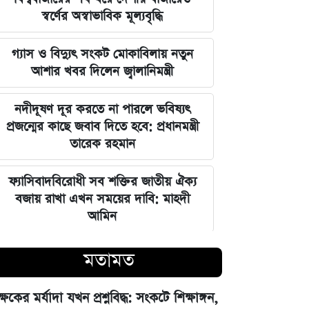
স্বর্ণের অস্বাভাবিক মূল্যবৃদ্ধি
গ্যাস ও বিদ্যুৎ সংকট মোকাবিলায় নতুন
আশার খবর দিলেন জ্বালানিমন্ত্রী
নদীদূষণ দূর করতে না পারলে ভবিষ্যৎ
প্রজন্মের কাছে জবাব দিতে হবে: প্রধানমন্ত্রী
তারেক রহমান
ফ্যাসিবাদবিরোধী সব শক্তির জাতীয় ঐক্য
বজায় রাখা এখন সময়ের দাবি: মাহদী
আমিন
ইতিহাসের মালিকানা কারও একার নয়, ৫
মতামত
আগস্টের বিজয় সাধারণ মানুষের: সাইদুর
রহমান লিটল
ক্ষকের মর্যাদা যখন প্রশ্নবিদ্ধ: সংকটে শিক্ষাঙ্গন,