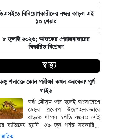
বাদ পড়ছে ৭ মার্চের ভাষণ ও বঙ্গবন্ধুর
প্রতিকৃতি টাঙানোর বাধ্যবাধকতা
ডিএসইতে বিনিয়োগকারীদের নজর কাড়ল এই
১০ শেয়ার
সৌদি আরবের সাথে কৌশলগত দীর্ঘমেয়াদি
সম্পর্ক চান প্রধানমন্ত্রী তারেক রহমান
৮ জুলাই ২০২৬: আজকের শেয়ারবাজারের
বিস্তারিত বিশ্লেষণ
মার্কিন অর্থনীতি ও ফেডের সিদ্ধান্তের
অপেক্ষায় আন্তর্জাতিক ধাতুর বাজার
স্বাস্থ্য
শেখ হাসিনার বক্তব্য প্রচারের আয়োজনে
েঙ্গু শনাক্তে কোন পরীক্ষা কখন করবেন? পূর্ণ
সম্পৃক্ততা নেই দিল্লির: রণধীর জয়সোয়াল
গাইড
বর্ষা মৌসুম শুরু হলেই বাংলাদেশে
সিট দখল ঘিরে আলিয়া মাদ্রাসায় ছাত্রদল-
ডেঙ্গুর প্রকোপ উদ্বেগজনকভাবে
শিবির রক্তক্ষয়ী সংঘর্ষ
বাড়তে থাকে। চলতি বছরও সেই
্রের ব্যতিক্রম হয়নি। ২৯ জুন পর্যন্ত সরকারি...
মঙ্গলবারের পাঁচ ওয়াক্ত নামাজের সময়সূচি
স্তারিত