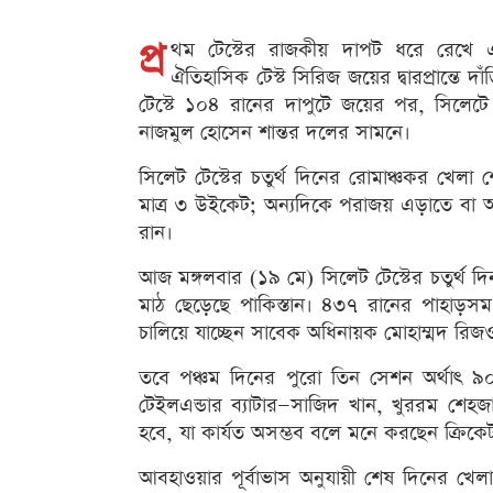
প্র
থম টেস্টের রাজকীয় দাপট ধরে রেখে এব
ঐতিহাসিক টেস্ট সিরিজ জয়ের দ্বারপ্রান্তে 
টেস্টে ১০৪ রানের দাপুটে জয়ের পর, সিলেটে দ
নাজমুল হোসেন শান্তর দলের সামনে।
সিলেট টেস্টের চতুর্থ দিনের রোমাঞ্চকর খেলা
মাত্র ৩ উইকেট; অন্যদিকে পরাজয় এড়াতে বা অ
রান।
আজ মঙ্গলবার (১৯ মে) সিলেট টেস্টের চতুর্থ দ
মাঠ ছেড়েছে পাকিস্তান। ৪৩৭ রানের পাহাড়সম
চালিয়ে যাচ্ছেন সাবেক অধিনায়ক মোহাম্মদ রিজ
তবে পঞ্চম দিনের পুরো তিন সেশন অর্থাৎ ৯
টেইলএন্ডার ব্যাটার—সাজিদ খান, খুররম শেহজা
হবে, যা কার্যত অসম্ভব বলে মনে করছেন ক্রিকেট
আবহাওয়ার পূর্বাভাস অনুযায়ী শেষ দিনের খেল