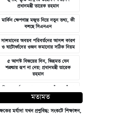
প্রধানমন্ত্রী তারেক রহমান
মার্কিন ক্ষেপণাস্ত্র মজুত নিয়ে নতুন তথ্য, কী
বলছে সিএনএন
সালমানের অবয়ব পরিবর্তনের আসল কারণ
ও ষাটোর্ধ্বদের ওজন কমানোর সঠিক নিয়ম
৫ আগস্ট বিজয়ের দিন, ভিন্নমত যেন
শত্রুতায় রূপ না নেয়: প্রধানমন্ত্রী তারেক
রহমান
নিজস্ব অর্থায়নে খালের ওপর বাঁশের সাঁকো
বানিয়ে দিলেন ইউপি চেয়ারম্যান পদপ্রার্থী
মতামত
শেখ আলমগীর
ক্ষকের মর্যাদা যখন প্রশ্নবিদ্ধ: সংকটে শিক্ষাঙ্গন,