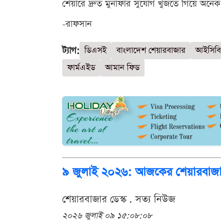
শেয়ারে দ্রুত মুনাফার সুযোগ খুঁজতে গিয়ে অনে
-রাফসান
ট্যাগ:
ডিএসই
বাংলাদেশ শেয়ারবাজার
আইসিবি
ফার্মএইড
আমান ফিড
৯ জুলাই ২০২৬: আজকের শেয়ারবাজারের
শেয়ারবাজার ডেস্ক . সত্য নিউজ
২০২৬ জুলাই ০৯ ১৫:০৮:০৮