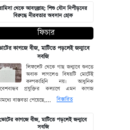
হুঁশিয়ারি, পেজেশকিয়ান-খামেনি দ্বন্দ্বে উত্তপ্ত
ইরান
রামিসা থেকে আবদুল্লাহ: শিশু যৌন নিপীড়নের
বিরুদ্ধে নীরবতার অবসান হোক
৫ আগস্ট ঘিরে সারা দেশে কঠোর নজরদারি,
ফিচার
মাঠে নামানো হয়েছে একাধিক গোয়েন্দা দল
বাদ পড়ছে ৭ মার্চের ভাষণ ও বঙ্গবন্ধুর
োটের কাগজে বীজ, মাটিতে পড়লেই জন্মাবে
প্রতিকৃতি টাঙানোর বাধ্যবাধকতা
সবজি
লিফলেট থেকে গাছ জন্মাবে শুনতে
সৌদি আরবের সাথে কৌশলগত দীর্ঘমেয়াদি
অবাক লাগলেও বিষয়টি মোটেই
সম্পর্ক চান প্রধানমন্ত্রী তারেক রহমান
কল্পকাহিনি নয়। আধুনিক
িবেশবান্ধব প্রযুক্তির কল্যাণে এমন কাগজ
মার্কিন অর্থনীতি ও ফেডের সিদ্ধান্তের
বিস্তারিত
মধ্যে বাস্তবতা পেয়েছে,...
অপেক্ষায় আন্তর্জাতিক ধাতুর বাজার
শেখ হাসিনার বক্তব্য প্রচারের আয়োজনে
ভোটের কাগজে বীজ, মাটিতে পড়লেই জন্মাবে
সম্পৃক্ততা নেই দিল্লির: রণধীর জয়সোয়াল
সবজি