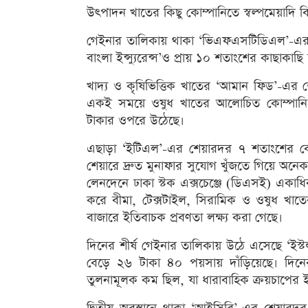
উৎপাদন খাতের কিছু কোম্পানিতে স্বল্পমেয়াদি ব
গেইনার তালিকায় থাকা ‘ভিএফএসটিডিএল’-এর
বাংলা ইন্স্যুরেন্স’ও প্রায় ১০ শতাংশের কাছাকাছি
খাদ্য ও কৃষিভিত্তিক খাতের ‘আমান ফিড’-এর
একই সময়ে ওষুধ খাতের আলোচিত কোম্পানি ‘
টাকার ওপরে উঠেছে।
এছাড়া ‘ইটিএল’-এর শেয়ারদর ৭ শতাংশের বেশি ব
শেয়ারে দ্রুত মুনাফার সুযোগ খুঁজতে গিয়ে অনে
লেনদেনে ঢাকা স্টক এক্সচেঞ্জে (ডিএসই) একাধি
করে বীমা, টেক্সটাইল, সিরামিক ও ওষুধ খাতে
বাজারে ইতিবাচক প্রবণতা লক্ষ্য করা গেছে।
দিনের শীর্ষ গেইনার তালিকায় উঠে এসেছে ‘ইস্টল্য
বেড়ে ২৬ টাকা ৪০ পয়সায় দাঁড়িয়েছে। দিনের ল
তুলনামূলক কম ছিল, যা ধারাবাহিক ক্রয়চাপের ই