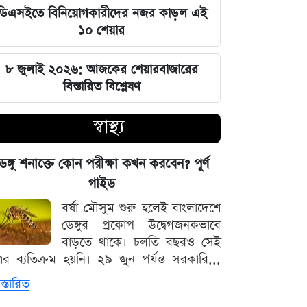
ডিএসইতে বিনিয়োগকারীদের নজর কাড়ল এই
১০ শেয়ার
নবম পে-স্কেল বাস্তবায়নে দেরি হওয়ার
নেপথ্যে যেসব মূল কারণ!
৮ জুলাই ২০২৬: আজকের শেয়ারবাজারের
বিস্তারিত বিশ্লেষণ
তেলের দাম কমায় বিশ্ববাজারে লাফিয়ে
বাড়ল স্বর্ণের দর
স্বাস্থ্য
ওয়াশিংটনের সঙ্গে আলোচনার গুজব উড়িয়ে
দিল তেহরান: নেপথ্যে কী কারণ?
েঙ্গু শনাক্তে কোন পরীক্ষা কখন করবেন? পূর্ণ
গাইড
অর্থনৈতিক অঞ্চলগুলোকে সবুজ ও
বর্ষা মৌসুম শুরু হলেই বাংলাদেশে
পরিবেশবান্ধব করার কড়া নির্দেশ প্রধানমন্ত্রীর
ডেঙ্গুর প্রকোপ উদ্বেগজনকভাবে
বাড়তে থাকে। চলতি বছরও সেই
৫ আগস্ট নতুন রাজনৈতিক বার্তা নিয়ে
্রের ব্যতিক্রম হয়নি। ২৯ জুন পর্যন্ত সরকারি...
আন্তর্জাতিক প্ল্যাটফর্মে আসছেন সাবেক
স্তারিত
প্রধানমন্ত্রী?