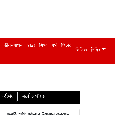
জীবনযাপন
স্বাস্থ্য
শিক্ষা
ধর্ম
ফিচার
ভিডিও
বিবিধ
সর্বশেষ
সর্বোচ্চ পঠিত
জুলাই স্মৃতি জাদুঘর উদ্বোধন করলেন