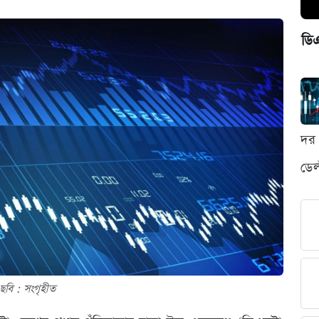
ডি
দর 
ডেল
ছবি : সংগৃহীত