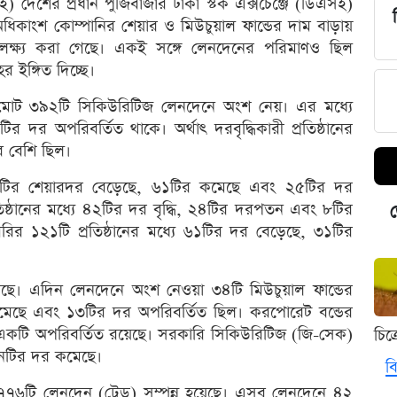
াই) দেশের প্রধান পুঁজিবাজার ঢাকা স্টক এক্সচেঞ্জে (ডিএসই)
ধিকাংশ কোম্পানির শেয়ার ও মিউচুয়াল ফান্ডের দাম বাড়ায়
ি লক্ষ্য করা গেছে। একই সঙ্গে লেনদেনের পরিমাণও ছিল
 ইঙ্গিত দিচ্ছে।
 মোট ৩৯২টি সিকিউরিটিজ লেনদেনে অংশ নেয়। এর মধ্যে
র দর অপরিবর্তিত থাকে। অর্থাৎ দরবৃদ্ধিকারী প্রতিষ্ঠানের
ে বেশি ছিল।
১১১টির শেয়ারদর বেড়েছে, ৬১টির কমেছে এবং ২৫টির দর
রতিষ্ঠানের মধ্যে ৪২টির দর বৃদ্ধি, ২৪টির দরপতন এবং ৮টির
ড
রির ১২১টি প্রতিষ্ঠানের মধ্যে ৬১টির দর বেড়েছে, ৩১টির
গেছে। এদিন লেনদেনে অংশ নেওয়া ৩৪টি মিউচুয়াল ফান্ডের
কমেছে এবং ১৩টির দর অপরিবর্তিত ছিল। করপোরেট বন্ডের
 এবং একটি অপরিবর্তিত রয়েছে। সরকারি সিকিউরিটিজ (জি-সেক)
চিত
িনটির দর কমেছে।
বি
৬টি লেনদেন (ট্রেড) সম্পন্ন হয়েছে। এসব লেনদেনে ৪২