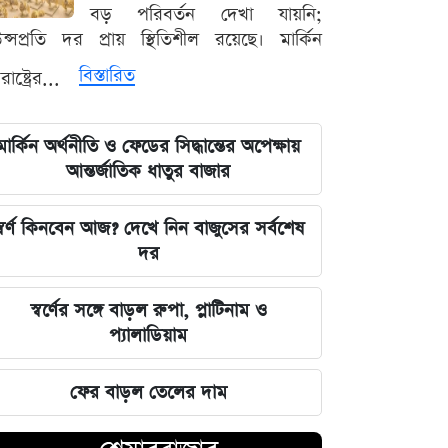
বড় পরিবর্তন দেখা যায়নি;
্সপ্রতি দর প্রায় স্থিতিশীল রয়েছে। মার্কিন
ফের বাড়ল তেলের দাম
বিস্তারিত
তরাষ্ট্রের...
শেখ হাসিনা ইস্যুতে ভারতকেই অবস্থান স্পষ্ট
করতে হবে: শামা ওবায়েদ
মার্কিন অর্থনীতি ও ফেডের সিদ্ধান্তের অপেক্ষায়
আন্তর্জাতিক ধাতুর বাজার
শেষ মুহূর্তে ইউক্রেনে হামলা থামাল ইরান,
কেন?
্বর্ণ কিনবেন আজ? দেখে নিন বাজুসের সর্বশেষ
দর
সন্তানকে সম্পত্তি দিলেও কাড়তে পারবে না
অধিকার: সম্পত্তি হস্তান্তর আইনের নতুন
খসড়া
স্বর্ণের সঙ্গে বাড়ল রুপা, প্লাটিনাম ও
প্যালাডিয়াম
জীবনহানি এড়াতে ট্রাম্পের নতুন কৌশল:
হরমুজ প্রণালি নিয়ে কী চুক্তি হতে যাচ্ছে?
ফের বাড়ল তেলের দাম
বিদ্যুৎ বিল নিয়ে রটনা নাকি সত্য? নতুন