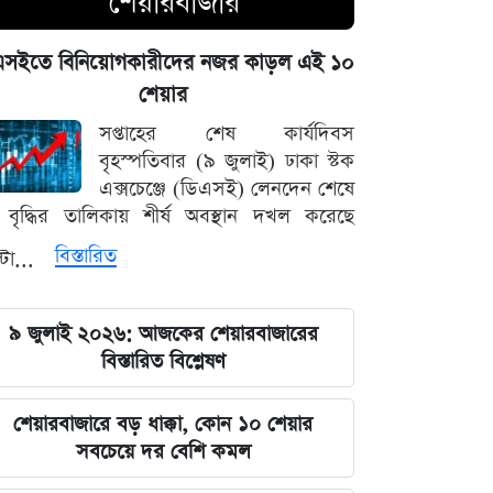
শেয়ারবাজার
বিজ্ঞপ্তিতে যা জানাল মন্ত্রণালয়
এসইতে বিনিয়োগকারীদের নজর কাড়ল এই ১০
মঙ্গলবার সকালে বিদ্যুৎহীন থাকছে যেসব
শেয়ার
এলাকা
সপ্তাহের শেষ কার্যদিবস
বৃহস্পতিবার (৯ জুলাই) ঢাকা স্টক
শতাধিক মানুষের মাঝে গোল্ডেন
এক্সচেঞ্জে (ডিএসই) লেনদেন শেষে
ডায়াগনস্টিক সেন্টারের বিনামূল্যে চশমা
বৃদ্ধির তালিকায় শীর্ষ অবস্থান দখল করেছে
বিতরণ।
বিস্তারিত
্টা...
সমকামিতা কি মানসিক ব্যাধি? আন্তর্জাতিক
সংস্থাগুলোর মতামত
৯ জুলাই ২০২৬: আজকের শেয়ারবাজারের
বিস্তারিত বিশ্লেষণ
সেপ্টেম্বরের মেগা টুর্নামেন্টে বড় চমক:
কাকে উড়িয়ে আনা হচ্ছে ঢাকায়?
শেয়ারবাজারে বড় ধাক্কা, কোন ১০ শেয়ার
সবচেয়ে দর বেশি কমল
ভারতের পূর্ব সীমান্তে ২৫০টি চিনা
হাউইটজার মোতায়েন করল পাকিস্তান