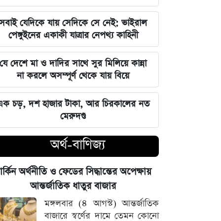
সিট দখল ঘিরে আলিয়া মাদ্রাসায় ছাত্রদল-
সবাই যেদিকে যায় সেদিকে সে নেই: ভাইরাল
শিবির রক্তক্ষয়ী সংঘর্ষ
পেঙ্গুইনের একাকী যাত্রার নেপথ্য কাহিনী
মঙ্গলবারের পাঁচ ওয়াক্ত নামাজের সময়সূচি
যে দেশে মা ও দাদির সাথে সুর মিলিয়ে কান্না
না করলে অসম্পূর্ণ থেকে যায় বিয়ে
স্বর্ণ কিনবেন আজ? দেখে নিন বাজুসের
সর্বশেষ দর
এক চড়, দশ হাজার টাকা, আর চিরকালের নত
মেরুদণ্ড
৫ আগস্ট সব শিক্ষাপ্রতিষ্ঠানে বিশেষ
কর্মসূচির নির্দেশ
অর্থ-বাণিজ্য
স্বর্ণের সঙ্গে বাড়ল রুপা, প্লাটিনাম ও
ার্কিন অর্থনীতি ও ফেডের সিদ্ধান্তের অপেক্ষায়
প্যালাডিয়াম
আন্তর্জাতিক ধাতুর বাজার
আজ মঙ্গলবার বন্ধ যেসব মার্কেট, বের
মঙ্গলবার (৪ আগস্ট) আন্তর্জাতিক
হওয়ার আগে দেখুন
বাজারে স্বর্ণের দামে তেমন কোনো