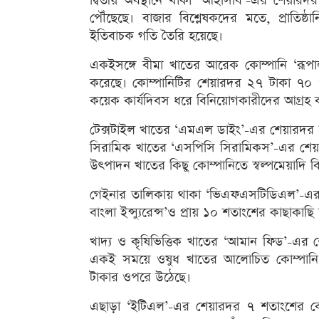
দ্বিতীয় অবস্থানে থাকা ‘আইসিবি’-এর শেয়া
পৌঁছেছে। বাজার বিশ্লেষকদের মতে, প্রাতিষ্
ইতিবাচক গতি তৈরি হয়েছে।
একইসঙ্গে বীমা খাতের আরেক কোম্পানি ‘রূপালী 
করেছে। কোম্পানিটির শেয়ারদর ২৭ টাকা ৭০ 
কয়েক কার্যদিবস ধরে বিনিয়োগকারীদের আগ্রহ 
টেক্সটাইল খাতের ‘এমএল ডাইং’-এর শেয়ারদর
সিরামিক খাতের ‘এসপিসি সিরামিকস’-এর শেয়ারদ
উৎপাদন খাতের কিছু কোম্পানিতে স্বল্পমেয়াদি ব
গেইনার তালিকায় থাকা ‘ভিএফএসটিডিএল’-এর
বাংলা ইন্স্যুরেন্স’ও প্রায় ১০ শতাংশের কাছাকাছি
খাদ্য ও কৃষিভিত্তিক খাতের ‘আমান ফিড’-এর
একই সময়ে ওষুধ খাতের আলোচিত কোম্পানি ‘
টাকার ওপরে উঠেছে।
এছাড়া ‘ইটিএল’-এর শেয়ারদর ৭ শতাংশের বেশি ব