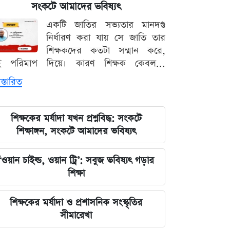
কেন্দ্রীয় নির্বাহী কমিটির বৈঠকে মঞ্জুরুল
সংকটে আমাদের ভবিষ্যৎ
আহসান মুন্সীর উপস্থিতি ঘিরে চাঙ্গা দেবিদ্বার
একটি জাতির সভ্যতার মানদণ্ড
বিএনপি
নির্ধারণ করা যায় সে জাতি তার
শিক্ষকদের কতটা সম্মান করে,
ফটিকছড়িতে ব্যবসায়ীকে হত্যাচেষ্টাসহ
ই পরিমাপ দিয়ে। কারণ শিক্ষক কেবল...
একাধিক মামলার আসামি আজম নুর গ্রেপ্তার
স্তারিত
দেশের ১২ জেলার জন্য দুঃসংবাদ, নদ-
নদীর পানি নিয়ে নতুন উদ্বেগ
শিক্ষকের মর্যাদা যখন প্রশ্নবিদ্ধ: সংকটে
শিক্ষাঙ্গন, সংকটে আমাদের ভবিষ্যৎ
প্রশাসনিক সংকট ও আন্তর্জাতিক চাপ:
ট্রাম্পের বড় রাজনৈতিক ধাক্কা
‘ওয়ান চাইল্ড, ওয়ান ট্রি’: সবুজ ভবিষ্যৎ গড়ার
শিক্ষা
৩৪ বছর বয়সে আইপিএল খেলার স্বপ্ন, যে
বিপদে পড়লেন মোহাম্মদ আমির
শিক্ষকের মর্যাদা ও প্রশাসনিক সংস্কৃতির
সীমারেখা
পদত্যাগের হুমকি দিলে সরাসরি গ্রহণের