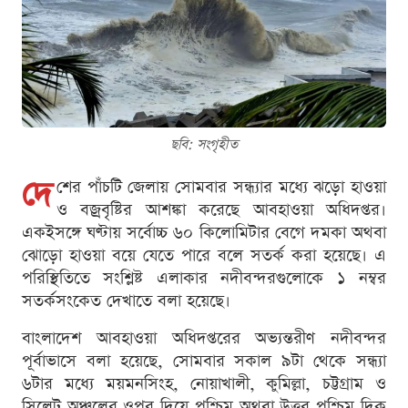
ছবি: সংগৃহীত
দে
শের পাঁচটি জেলায় সোমবার সন্ধ্যার মধ্যে ঝড়ো হাওয়া
ও বজ্রবৃষ্টির আশঙ্কা করেছে আবহাওয়া অধিদপ্তর।
একইসঙ্গে ঘণ্টায় সর্বোচ্চ ৬০ কিলোমিটার বেগে দমকা অথবা
ঝোড়ো হাওয়া বয়ে যেতে পারে বলে সতর্ক করা হয়েছে। এ
পরিস্থিতিতে সংশ্লিষ্ট এলাকার নদীবন্দরগুলোকে ১ নম্বর
সতর্কসংকেত দেখাতে বলা হয়েছে।
বাংলাদেশ আবহাওয়া অধিদপ্তরের অভ্যন্তরীণ নদীবন্দর
পূর্বাভাসে বলা হয়েছে, সোমবার সকাল ৯টা থেকে সন্ধ্যা
৬টার মধ্যে ময়মনসিংহ, নোয়াখালী, কুমিল্লা, চট্টগ্রাম ও
সিলেট অঞ্চলের ওপর দিয়ে পশ্চিম অথবা উত্তর-পশ্চিম দিক