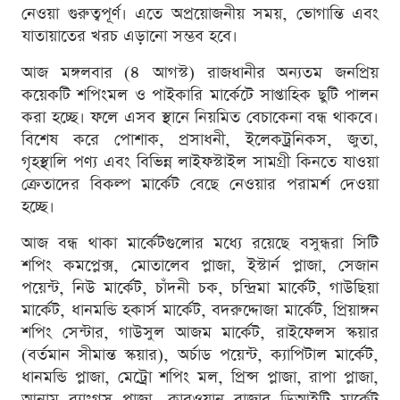
নেওয়া গুরুত্বপূর্ণ। এতে অপ্রয়োজনীয় সময়, ভোগান্তি এবং
যাতায়াতের খরচ এড়ানো সম্ভব হবে।
আজ মঙ্গলবার (৪ আগস্ট) রাজধানীর অন্যতম জনপ্রিয়
কয়েকটি শপিংমল ও পাইকারি মার্কেটে সাপ্তাহিক ছুটি পালন
করা হচ্ছে। ফলে এসব স্থানে নিয়মিত বেচাকেনা বন্ধ থাকবে।
বিশেষ করে পোশাক, প্রসাধনী, ইলেকট্রনিকস, জুতা,
গৃহস্থালি পণ্য এবং বিভিন্ন লাইফস্টাইল সামগ্রী কিনতে যাওয়া
ক্রেতাদের বিকল্প মার্কেট বেছে নেওয়ার পরামর্শ দেওয়া
হচ্ছে।
আজ বন্ধ থাকা মার্কেটগুলোর মধ্যে রয়েছে বসুন্ধরা সিটি
শপিং কমপ্লেক্স, মোতালেব প্লাজা, ইস্টার্ন প্লাজা, সেজান
পয়েন্ট, নিউ মার্কেট, চাঁদনী চক, চন্দ্রিমা মার্কেট, গাউছিয়া
মার্কেট, ধানমন্ডি হকার্স মার্কেট, বদরুদ্দোজা মার্কেট, প্রিয়াঙ্গন
শপিং সেন্টার, গাউসুল আজম মার্কেট, রাইফেলস স্কয়ার
(বর্তমান সীমান্ত স্কয়ার), অর্চাড পয়েন্ট, ক্যাপিটাল মার্কেট,
ধানমন্ডি প্লাজা, মেট্রো শপিং মল, প্রিন্স প্লাজা, রাপা প্লাজা,
আনাম র‌্যাংগস প্লাজা, কারওয়ান বাজার ডিআইটি মার্কেট