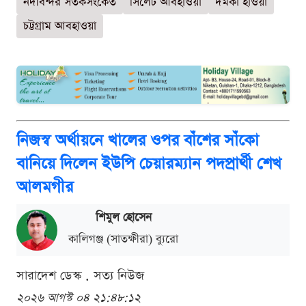
নদীবন্দর সতর্কসংকেত
সিলেট আবহাওয়া
দমকা হাওয়া
চট্টগ্রাম আবহাওয়া
নিজস্ব অর্থায়নে খালের ওপর বাঁশের সাঁকো
বানিয়ে দিলেন ইউপি চেয়ারম্যান পদপ্রার্থী শেখ
আলমগীর
শিমুল হোসেন
কালিগঞ্জ (সাতক্ষীরা) ব্যুরো
সারাদেশ ডেস্ক . সত্য নিউজ
২০২৬ আগস্ট ০৪ ২১:৪৮:১২