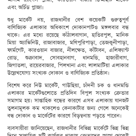
এবং অর্চিড প্লাজা।
শুধু মার্কেট নয়, রাজধানীর বেশ কয়েকটি গুরুত্বপূর্ণ
বাণিজ্যিক এলাকার অধিকাংশ দোকানপাটও মঙ্গলবার বন্ধ
থাকে। এর মধ্যে রয়েছে কাঁঠালবাগান, হাতিরপুল, মানিক
মিয়া অ্যাভিনিউ, রাজাবাজার, মণিপুরিপাড়া, তেজকুনীপাড়া,
ফার্মগেট, কারওয়ান বাজার, নীলক্ষেত, কাঁটাবন, এলিফ্যান্ট
রোড, শুক্রাবাদ, সোবহানবাগ, ধানমন্ডি, হাজারীবাগ,
জিগাতলা, রায়েরবাজার, পিলখানা এবং লালমাটিয়া এলাকার
উল্লেখযোগ্য সংখ্যক দোকান ও বাণিজ্যিক প্রতিষ্ঠান।
বিশেষ করে নিউ মার্কেট, গাউছিয়া, চাঁদনী চক ও ধানমন্ডি
এলাকার মার্কেটগুলোতে প্রতিদিন বিপুল সংখ্যক ক্রেতার
সমাগম হয়। সাপ্তাহিক বন্ধের কারণে এসব এলাকায় যানজট
তুলনামূলক কম থাকলেও কেনাকাটার জন্য গেলে অনেকেই
বন্ধ দোকান ও মার্কেটের কারণে বিড়ম্বনায় পড়তে পারেন।
ব্যবসায়ীরা জানিয়েছেন, রাজধানীর বিভিন্ন মার্কেটে ভিন্ন ভিন্ন
দিনে সাপ্তাহিক ছুটি কার্যকর থাকায় ক্রেতাদের আগে থেকেই