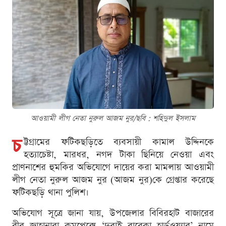
আওয়ামী লীগ নেতা নুরুল আজম নুর/ছবি : শ‌হিদুল ইসলাম
চ
ট্টগ্রামের ফটিকছড়িতে ব্যবসায়ী কামাল উদ্দিনকে
হত্যাচেষ্টা, মারধর, নগদ টাকা ছিনিয়ে নেওয়া এবং
প্রাণনাশের হুমকির অভিযোগে দায়ের করা মামলায় আওয়ামী
লীগ নেতা নুরুল আজম নুর (আজম নুর)কে গ্রেপ্তার করেছে
ফটিকছড়ি থানা পুলিশ।
অভিযোগ সূত্রে জানা যায়, উপজেলার বিবিরহাট বাজারের
বীর জাহানারা কমপ্লেক্সে ‘দুবাই বাবেকা হার্ডওয়্যার’ নামে