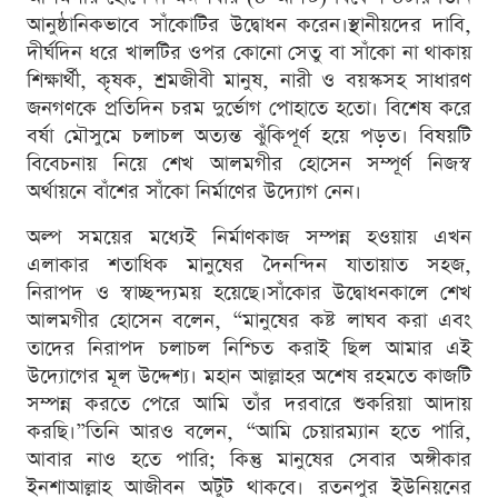
আনুষ্ঠানিকভাবে সাঁকোটির উদ্বোধন করেন।স্থানীয়দের দাবি,
দীর্ঘদিন ধরে খালটির ওপর কোনো সেতু বা সাঁকো না থাকায়
শিক্ষার্থী, কৃষক, শ্রমজীবী মানুষ, নারী ও বয়স্কসহ সাধারণ
জনগণকে প্রতিদিন চরম দুর্ভোগ পোহাতে হতো। বিশেষ করে
বর্ষা মৌসুমে চলাচল অত্যন্ত ঝুঁকিপূর্ণ হয়ে পড়ত। বিষয়টি
বিবেচনায় নিয়ে শেখ আলমগীর হোসেন সম্পূর্ণ নিজস্ব
অর্থায়নে বাঁশের সাঁকো নির্মাণের উদ্যোগ নেন।
অল্প সময়ের মধ্যেই নির্মাণকাজ সম্পন্ন হওয়ায় এখন
এলাকার শতাধিক মানুষের দৈনন্দিন যাতায়াত সহজ,
নিরাপদ ও স্বাচ্ছন্দ্যময় হয়েছে।সাঁকোর উদ্বোধনকালে শেখ
আলমগীর হোসেন বলেন, “মানুষের কষ্ট লাঘব করা এবং
তাদের নিরাপদ চলাচল নিশ্চিত করাই ছিল আমার এই
উদ্যোগের মূল উদ্দেশ্য। মহান আল্লাহর অশেষ রহমতে কাজটি
সম্পন্ন করতে পেরে আমি তাঁর দরবারে শুকরিয়া আদায়
করছি।”তিনি আরও বলেন, “আমি চেয়ারম্যান হতে পারি,
আবার নাও হতে পারি; কিন্তু মানুষের সেবার অঙ্গীকার
ইনশাআল্লাহ আজীবন অটুট থাকবে। রতনপুর ইউনিয়নের