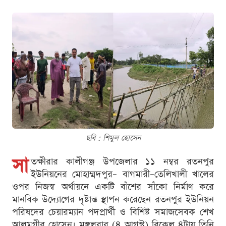
ছবি : শিমুল হোসেন
সা
তক্ষীরার কালীগঞ্জ উপজেলার ১১ নম্বর রতনপুর
ইউনিয়নের মোহাম্মদপুর– বাগমারী–তেলিখালী খালের
ওপর নিজস্ব অর্থায়নে একটি বাঁশের সাঁকো নির্মাণ করে
মানবিক উদ্যোগের দৃষ্টান্ত স্থাপন করেছেন রতনপুর ইউনিয়ন
পরিষদের চেয়ারম্যান পদপ্রার্থী ও বিশিষ্ট সমাজসেবক শেখ
আলমগীর হোসেন। মঙ্গলবার (৪ আগস্ট) বিকেল ৪টায় তিনি