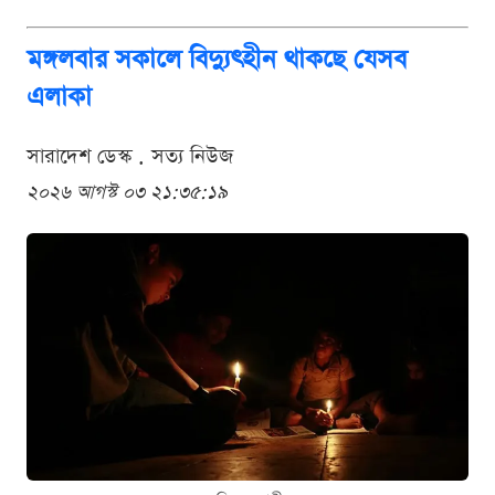
মঙ্গলবার সকালে বিদ্যুৎহীন থাকছে যেসব
এলাকা
সারাদেশ ডেস্ক . সত্য নিউজ
২০২৬ আগস্ট ০৩ ২১:৩৫:১৯