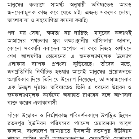
মানুষের কল্যাণে সামর্থ্য অনুযায়ী ভবিষ্যতেও আরও
জনসেবামূলক কাজ করে যেতে চাই। এজন্য সকলের দোয়া,
ভালোবাসা ও সহযোগিতা কামনা করছি।
পদ নয়—সেবা, ক্ষমতা নয়—দায়িত্ব; মানুষের কল্যাণই
আমাদের পথচলার মূল লক্ষ্য।স্থানীয় বাসিন্দারা জানান,
কোনো সরকারি বরাদ্দের অপেক্ষা না করে নিজস্ব অর্থায়নে
শেখ আলমগীর হোসেনের এ জনকল্যাণমূলক উদ্যোগ
এলাকায় ব্যাপক প্রশংসা কুড়িয়েছে। তাঁদের মতে,
জনপ্রতিনিধি নির্বাচিত হওয়ার আগেই মানুষের প্রয়োজনকে
অগ্রাধিকার দিয়ে তিনি যে উদ্যোগ নিয়েছেন, তা সমাজসেবার
এক উজ্জ্বল দৃষ্টান্ত। ভবিষ্যতেও তিনি এ ধরনের উন্নয়ন ও
জনকল্যাণমূলক কার্যক্রম অব্যাহত রাখবেন বলে আশাবাদ
ব্যক্ত করেন এলাকাবাসী।
সাঁকো উদ্বোধন ও নির্মাণকাজ পরিদর্শনকালে উপস্থিত ছিলেন
রতনপুর ইউনিয়ন পরিষদের প্যানেল চেয়ারম্যান আবুল
কালাম, বাংলাদেশ জামায়াতে ইসলামী রতনপুর ইউনিয়ন
শাখার আমির ক্বারী আফতাবুজ্জামান, সেক্রেটারি মোশারফ