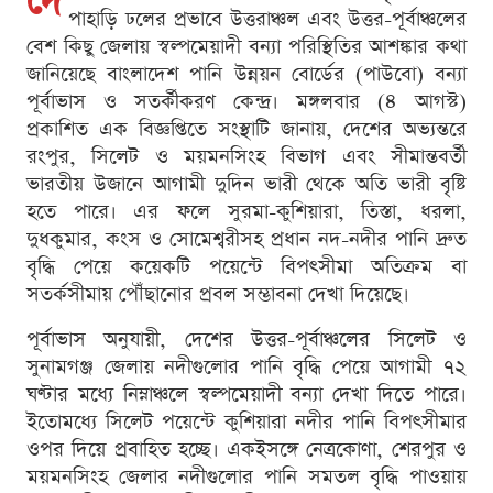
দে
পাহাড়ি ঢলের প্রভাবে উত্তরাঞ্চল এবং উত্তর-পূর্বাঞ্চলের
বেশ কিছু জেলায় স্বল্পমেয়াদী বন্যা পরিস্থিতির আশঙ্কার কথা
জানিয়েছে বাংলাদেশ পানি উন্নয়ন বোর্ডের (পাউবো) বন্যা
পূর্বাভাস ও সতর্কীকরণ কেন্দ্র। মঙ্গলবার (৪ আগস্ট)
প্রকাশিত এক বিজ্ঞপ্তিতে সংস্থাটি জানায়, দেশের অভ্যন্তরে
রংপুর, সিলেট ও ময়মনসিংহ বিভাগ এবং সীমান্তবর্তী
ভারতীয় উজানে আগামী দুদিন ভারী থেকে অতি ভারী বৃষ্টি
হতে পারে। এর ফলে সুরমা-কুশিয়ারা, তিস্তা, ধরলা,
দুধকুমার, কংস ও সোমেশ্বরীসহ প্রধান নদ-নদীর পানি দ্রুত
বৃদ্ধি পেয়ে কয়েকটি পয়েন্টে বিপৎসীমা অতিক্রম বা
সতর্কসীমায় পৌঁছানোর প্রবল সম্ভাবনা দেখা দিয়েছে।
পূর্বাভাস অনুযায়ী, দেশের উত্তর-পূর্বাঞ্চলের সিলেট ও
সুনামগঞ্জ জেলায় নদীগুলোর পানি বৃদ্ধি পেয়ে আগামী ৭২
ঘণ্টার মধ্যে নিম্নাঞ্চলে স্বল্পমেয়াদী বন্যা দেখা দিতে পারে।
ইতোমধ্যে সিলেট পয়েন্টে কুশিয়ারা নদীর পানি বিপৎসীমার
ওপর দিয়ে প্রবাহিত হচ্ছে। একইসঙ্গে নেত্রকোণা, শেরপুর ও
ময়মনসিংহ জেলার নদীগুলোর পানি সমতল বৃদ্ধি পাওয়ায়