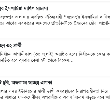
ুর ইসলামিয়া দাখিল মাদ্রাসা
র বল্লভপুর এলাকায় অবস্থিত ঐতিহ্যবাহী *বল্লভপুর ইসলামিয়া দা
ছে। আগের সরকারের আমলেও প্রতিষ্ঠানটিতে উন্নয়নের ছোঁয়া লাগেনি ব
েন ৩২ প্রার্থী
র্ষিক নির্বাচন আগামীকাল (৩০ জুলাই) অনুষ্ঠিত হবে। নির্বাচনকে কেন্দ্
নুষ্ঠিত হবে বুধবার বেলা ২টা থেকে বিকেল...
 চুরি, অন্ধকারে আচ্ছন্ন এলাকা
 সদর ইউনিয়নের হাজী ডাঙ্গী কবরস্থানের নিরাপত্তাহীনতা নিয়ে উদ্বে
াতের আঁধারে মাদকসেবীসহ অপরাধীদের অবাধ বিচরণ বাড়ছে বলে অ