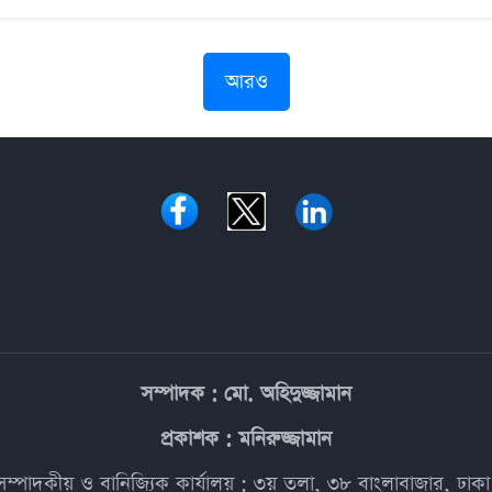
আরও
সম্পাদক : মো. অহিদুজ্জামান
প্রকাশক : মনিরুজ্জামান
সম্পাদকীয় ও বানিজ্যিক কার্যালয় : ৩য় তলা, ৩৮ বাংলাবাজার, ঢাকা