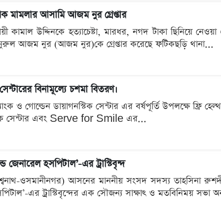
ধিক মামলার আসামি আজম নুর গ্রেপ্তার
সায়ী কামাল উদ্দিনকে হত্যাচেষ্টা, মারধর, নগদ টাকা ছিনিয়ে নেও
ুরুল আজম নুর (আজম নুর)কে গ্রেপ্তার করেছে ফটিকছড়ি থানা...
সেন্টারের বিনামূল্যে চশমা বিতরণ।
যাংক ও গোল্ডেন ডায়াগনস্টিক সেন্টার এর বর্ষপূর্তি উপলক্ষে ফ্রি হে
্টিক সেন্টার এবং Serve for Smile এর...
ড জেনারেল হসপিটাল’-এর ট্রাস্টিবৃন্দ
নাথ-ওসমানীনগর) আসনের মাননীয় সংসদ সদস্য তাহসিনা রুশদীর লুনার
িটাল’-এর ট্রাস্টিবৃন্দের এক সৌজন্য সাক্ষাৎ ও মতবিনিময় সভা অনু