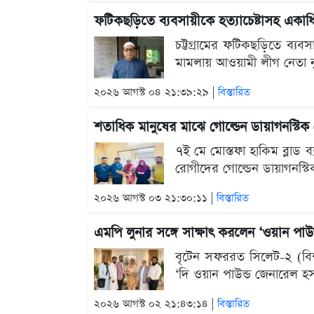
ফটিকছড়িতে ব্যবসায়ীকে হত্যাচেষ্টাসহ একা
চট্টগ্রামের ফটিকছড়িতে ব্যব
মামলায় আওয়ামী লীগ নেতা ন
২০২৬ আগস্ট ০৪ ২১:৩৯:২৯ |
বিস্তারিত
শতাধিক মানুষের মাঝে গোল্ডেন ডায়াগনস্টিক 
৭ই মে মোস্তফা হাকিম ব্লাড ব্
রোগীদের গোল্ডেন ডায়াগনস
২০২৬ আগস্ট ০৩ ২১:৩০:১১ |
বিস্তারিত
এমপি লুনার সঙ্গে সাক্ষাৎ করলেন ‘ওয়ান পাউন্
বৃটেন সফররত সিলেট-২ (বিশ্ব
‘দি ওয়ান পাউন্ড জেনারেল হসপ
২০২৬ আগস্ট ০২ ২১:৪৩:১৪ |
বিস্তারিত