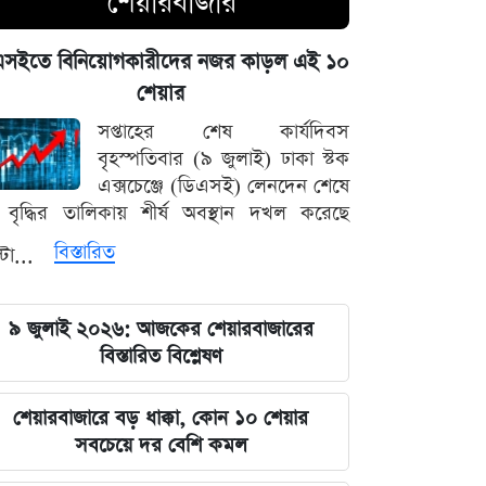
শেয়ারবাজার
পদত্যাগের হুমকি দিলে সরাসরি গ্রহণের
হুঁশিয়ারি, পেজেশকিয়ান-খামেনি দ্বন্দ্বে উত্তপ্ত
এসইতে বিনিয়োগকারীদের নজর কাড়ল এই ১০
ইরান
শেয়ার
৫ আগস্ট ঘিরে সারা দেশে কঠোর নজরদারি,
সপ্তাহের শেষ কার্যদিবস
মাঠে নামানো হয়েছে একাধিক গোয়েন্দা দল
বৃহস্পতিবার (৯ জুলাই) ঢাকা স্টক
এক্সচেঞ্জে (ডিএসই) লেনদেন শেষে
বাদ পড়ছে ৭ মার্চের ভাষণ ও বঙ্গবন্ধুর
বৃদ্ধির তালিকায় শীর্ষ অবস্থান দখল করেছে
প্রতিকৃতি টাঙানোর বাধ্যবাধকতা
বিস্তারিত
্টা...
সৌদি আরবের সাথে কৌশলগত দীর্ঘমেয়াদি
সম্পর্ক চান প্রধানমন্ত্রী তারেক রহমান
৯ জুলাই ২০২৬: আজকের শেয়ারবাজারের
বিস্তারিত বিশ্লেষণ
মার্কিন অর্থনীতি ও ফেডের সিদ্ধান্তের
অপেক্ষায় আন্তর্জাতিক ধাতুর বাজার
শেয়ারবাজারে বড় ধাক্কা, কোন ১০ শেয়ার
সবচেয়ে দর বেশি কমল
শেখ হাসিনার বক্তব্য প্রচারের আয়োজনে