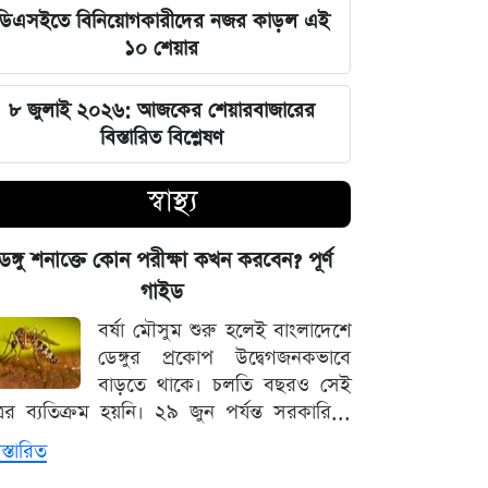
সম্পৃক্ততা নেই দিল্লির: রণধীর জয়সোয়াল
ডিএসইতে বিনিয়োগকারীদের নজর কাড়ল এই
১০ শেয়ার
সিট দখল ঘিরে আলিয়া মাদ্রাসায় ছাত্রদল-
শিবির রক্তক্ষয়ী সংঘর্ষ
৮ জুলাই ২০২৬: আজকের শেয়ারবাজারের
বিস্তারিত বিশ্লেষণ
মঙ্গলবারের পাঁচ ওয়াক্ত নামাজের সময়সূচি
স্বাস্থ্য
স্বর্ণ কিনবেন আজ? দেখে নিন বাজুসের
সর্বশেষ দর
েঙ্গু শনাক্তে কোন পরীক্ষা কখন করবেন? পূর্ণ
গাইড
৫ আগস্ট সব শিক্ষাপ্রতিষ্ঠানে বিশেষ
বর্ষা মৌসুম শুরু হলেই বাংলাদেশে
কর্মসূচির নির্দেশ
ডেঙ্গুর প্রকোপ উদ্বেগজনকভাবে
বাড়তে থাকে। চলতি বছরও সেই
স্বর্ণের সঙ্গে বাড়ল রুপা, প্লাটিনাম ও
্রের ব্যতিক্রম হয়নি। ২৯ জুন পর্যন্ত সরকারি...
প্যালাডিয়াম
স্তারিত
আজ মঙ্গলবার বন্ধ যেসব মার্কেট, বের