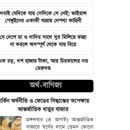
জুলাই স্মৃতি জাদুঘর উদ্বোধন করলেন
সবাই যেদিকে যায় সেদিকে সে নেই: ভাইরাল
প্রধানমন্ত্রী তারেক রহমান
পেঙ্গুইনের একাকী যাত্রার নেপথ্য কাহিনী
মার্কিন ক্ষেপণাস্ত্র মজুত নিয়ে নতুন তথ্য, কী
যে দেশে মা ও দাদির সাথে সুর মিলিয়ে কান্না
বলছে সিএনএন
না করলে অসম্পূর্ণ থেকে যায় বিয়ে
সালমানের অবয়ব পরিবর্তনের আসল কারণ
এক চড়, দশ হাজার টাকা, আর চিরকালের নত
ও ষাটোর্ধ্বদের ওজন কমানোর সঠিক নিয়ম
মেরুদণ্ড
৫ আগস্ট বিজয়ের দিন, ভিন্নমত যেন
অর্থ-বাণিজ্য
শত্রুতায় রূপ না নেয়: প্রধানমন্ত্রী তারেক
রহমান
ার্কিন অর্থনীতি ও ফেডের সিদ্ধান্তের অপেক্ষায়
নিজস্ব অর্থায়নে খালের ওপর বাঁশের সাঁকো
আন্তর্জাতিক ধাতুর বাজার
বানিয়ে দিলেন ইউপি চেয়ারম্যান পদপ্রার্থী
মঙ্গলবার (৪ আগস্ট) আন্তর্জাতিক
শেখ আলমগীর
বাজারে স্বর্ণের দামে তেমন কোনো