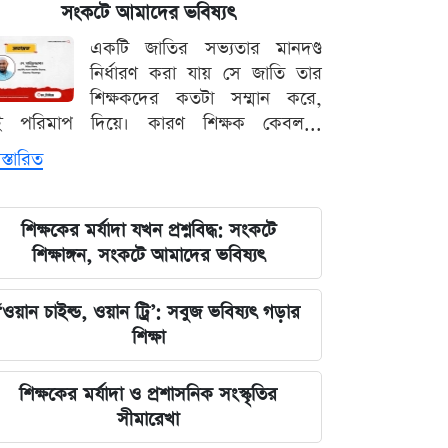
সংকটে আমাদের ভবিষ্যৎ
লঙ্কা প্রিমিয়ার লিগে ভারতীয় কিংবদন্তির
একটি জাতির সভ্যতার মানদণ্ড
আগমন, মালিকানায় বড় চমক
নির্ধারণ করা যায় সে জাতি তার
শিক্ষকদের কতটা সম্মান করে,
জুলাই কার-এ নিয়ে বিভাজন করলে অর্জন
ই পরিমাপ দিয়ে। কারণ শিক্ষক কেবল...
হারিয়ে যাবে: স্বরাষ্ট্রমন্ত্রী
স্তারিত
আগামী ৪৮ ঘণ্টার আবহাওয়ার চিত্র: ঝোড়ো
বৃষ্টি নিয়ে সতর্কবার্তা
শিক্ষকের মর্যাদা যখন প্রশ্নবিদ্ধ: সংকটে
শিক্ষাঙ্গন, সংকটে আমাদের ভবিষ্যৎ
'মানুষ ভোট দিয়ে এমপি বানিয়েছে,
বিএনপিকে সত্য মেনে নিতে হবে': রুমিন
‘ওয়ান চাইল্ড, ওয়ান ট্রি’: সবুজ ভবিষ্যৎ গড়ার
ফারহানা
শিক্ষা
৫ আগস্টের ভরদুপুরে দেশত্যাগ: গণভবন
শিক্ষকের মর্যাদা ও প্রশাসনিক সংস্কৃতির
থেকে ভারতের ফ্লাইট পর্যন্ত যা ঘটেছিল
সীমারেখা