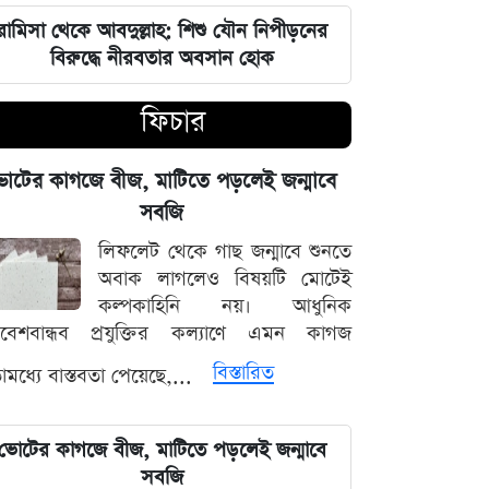
ভারতপ্রেমী হলে দাগি আসামির অপরাধও
চোখ এড়িয়ে যায় দিল্লির: রুহুল কবির
রামিসা থেকে আবদুল্লাহ: শিশু যৌন নিপীড়নের
রিজভী
বিরুদ্ধে নীরবতার অবসান হোক
ফিচার
বাংলাদেশ আর কোনো দেশের 'ক্লায়েন্ট স্টেট'
থাকবে না: পররাষ্ট্রমন্ত্রী ড. খলিলুর রহমান
োটের কাগজে বীজ, মাটিতে পড়লেই জন্মাবে
এক ক্লিকেই ফোন-ল্যাপটপের নিয়ন্ত্রণ নিচ্ছে
সবজি
হ্যাকাররা, পপ-আপ আপডেট নিয়ে কড়া
লিফলেট থেকে গাছ জন্মাবে শুনতে
হুঁশিয়ারি
অবাক লাগলেও বিষয়টি মোটেই
কল্পকাহিনি নয়। আধুনিক
চাঁদের পৃষ্ঠে ফ্যালকন-৯ রকেটের
িবেশবান্ধব প্রযুক্তির কল্যাণে এমন কাগজ
অনাকাঙ্ক্ষিত আঘাত
বিস্তারিত
মধ্যে বাস্তবতা পেয়েছে,...
আবু সাঈদের ছবি ছাড়া কোনো ডকুমেন্টারি
হতে পারে না: ভারপ্রাপ্ত রাষ্ট্রপতি হাফিজ
ভোটের কাগজে বীজ, মাটিতে পড়লেই জন্মাবে
উদ্দিন
সবজি