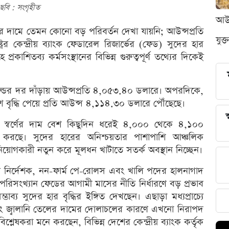
ছবি : সংগৃহীত
আউন
র্ণের দামে তেমন কোনো বড় পরিবর্তন দেখা যায়নি; আউন্সপ্রতি
যুক্
্ট্রের কেন্দ্রীয় ব্যাংক ফেডারেল রিজার্ভের (ফেড) সুদের হার
প্রকাশিতব্য কর্মসংস্থানের বিভিন্ন গুরুত্বপূর্ণ তথ্যের দিকেই
োল্ডের দর দাঁড়ায় আউন্সপ্রতি ৪,০৫৩.৪০ ডলারে। অপরদিকে,
াংশ বৃদ্ধি পেয়ে প্রতি আউন্স ৪,১১৪.৩০ ডলারে পৌঁছেছে।
স
জারে স্বর্ণের দাম বেশ কিছুদিন ধরেই ৪,০০০ থেকে ৪,১০০
া করছে। সুদের হারের অনিশ্চয়তার পাশাপাশি আঞ্চলিক
নিয়োগকারী নতুন করে মূলধন খাটাতে সতর্ক অবস্থান নিচ্ছেন।
ংস্থান নির্দেশক, নন-ফার্ম পে-রোলস এবং খালি পদের হালনাগাদ
পরিসংখ্যান ফেডের আগামী মাসের নীতি নির্ধারণে বড় প্রভাব
াব্য সুদের হার বৃদ্ধির ইঙ্গিত দেখছেন। এছাড়া মধ্যপ্রাচ্যে
 এবং জ্বালানি তেলের দামের দোলাচলের কারণে এখনো নিরাপদ
িশ্লেষকরা মনে করছেন, বিভিন্ন দেশের কেন্দ্রীয় ব্যাংক কর্তৃক