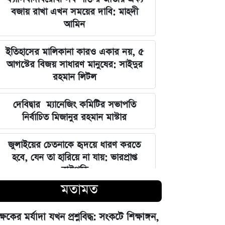
বজায় রাখা এখন সময়ের দাবি: মাহদী
আমিন
ইতিহাসের মালিকানা কারও একার নয়, ৫
আগস্টের বিজয় সাধারণ মানুষের: সাইদুর
রহমান লিটল
দেবিদ্বার ম্যানেজিং কমিটির সভাপতি
নির্বাচিত মিজানুর রহমান মাস্টার
জুলাইয়ের চেতনাকে হৃদয়ে ধারণ করতে
হবে, যেন তা হারিয়ে না যায়: ভারপ্রাপ্ত
রাষ্ট্রপতি
মতামত
ভারত সরকারের আলটিমেটামের মুখে
নতিস্বীকার, ভুল স্বীকার করল মেটা
ক্ষকের মর্যাদা যখন প্রশ্নবিদ্ধ: সংকটে শিক্ষাঙ্গন,