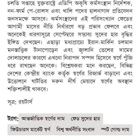
চলতি সপ্তাহে যুক্তরাষ্ট্রে এডিপি অকৃষি কর্মসংস্থান নির্দেশক,
নন-ফার্ম পে-রোলস এবং খালি পদের হালনাগাদ প্রতিবেদন
জনসমক্ষে আসবে। কর্মসংস্থানের এই পরিসংখ্যান ফেডের
আগামী মাসের নীতি নির্ধারণে বড় প্রভাব ফেলবে এবং
অনেকেই ধারণাসূত্রে সেপ্টেম্বরে সম্ভাব্য সুদের হার বৃদ্ধির
ইঙ্গিত দেখছেন। এছাড়া মধ্যপ্রাচ্যে ইরান-মার্কিন চলমান
মনস্তাত্ত্বিক টানাপোড়েন এবং জ্বালানি তেলের দামের
দোলাচলের কারণে এখনো নিরাপদ সম্পদ হিসেবে স্বর্ণে পুঁজি
ধরে রাখছেন অনেকে। বিশ্লেষকরা মনে করছেন, বিভিন্ন
দেশের কেন্দ্রীয় ব্যাংক কর্তৃক স্বর্ণের রিজার্ভ বাড়ানো এবং
উত্তোলনে ঘাটতির দরুন দীর্ঘ মেয়াদে স্বর্ণের অবস্থান
শক্তিশালীই থাকবে।
সূত্র: রয়টার্স
ট্যাগ:
আন্তর্জাতিক স্বর্ণের দাম
ফেড সুদের হার
ফিউচারস মার্কেট স্বর্ণ
বিশ্ব অর্থনীতি সংবাদ
স্পট গোল্ড দাম