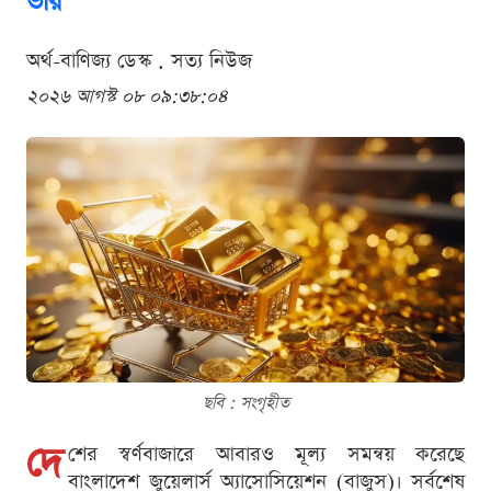
ভরি
অর্থ-বাণিজ্য ডেস্ক . সত্য নিউজ
২০২৬ আগস্ট ০৮ ০৯:৩৮:০৪
ছবি : সংগৃহীত
দে
শের স্বর্ণবাজারে আবারও মূল্য সমন্বয় করেছে
বাংলাদেশ জুয়েলার্স অ্যাসোসিয়েশন (বাজুস)। সর্বশেষ