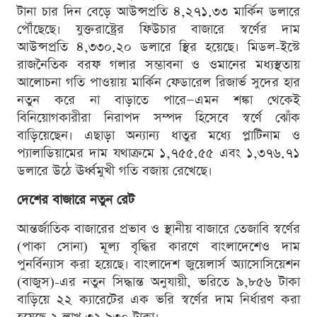
টানা চার দিন বেড়ে আউন্সপ্রতি ৪,২৭১.৩৩ মার্কিন ডলারে
পৌঁছেছে। যুক্তরাষ্ট্রের ফিউচার বাজারে স্বর্ণের দাম
আউন্সপ্রতি ৪,৩৩০.২০ ডলারে স্থির হয়েছে। মিডল-ইস্টে
রাজনৈতিক বরফ গলার সম্ভাবনা ও ওমানের মধ্যস্থতায়
আলোচনা গতি পাওয়ায় মার্কিন ফেডারেল রিজার্ভ সুদের হার
নতুন করে না বাড়াতে পারে—এমন শঙ্কা থেকেই
বিনিয়োগকারীরা নিরাপদ সম্পদ হিসেবে স্বর্ণে ঝোঁক
বাড়িয়েছেন। এছাড়া অন্যান্য ধাতুর মধ্যে প্লাটিনাম ও
প্যালাডিয়ামের দাম যথাক্রমে ১,৭৫৫.৫৫ এবং ১,৩৭৬.৭১
ডলারে উঠে ঊর্ধ্বমুখী গতি বজায় রেখেছে।
দেশের বাজারে নতুন রেট
আন্তর্জাতিক বাজারের প্রভাব ও স্থানীয় বাজারে তেজাবি স্বর্ণের
(পাকা সোনা) মূল্য বৃদ্ধির কারণে বাংলাদেশেও দাম
পুনর্বিন্যাস করা হয়েছে। বাংলাদেশ জুয়েলার্স অ্যাসোসিয়েশন
(বাজুস)-এর নতুন সিদ্ধান্ত অনুযায়ী, ভরিতে ৯,৮৫৬ টাকা
বাড়িয়ে ২২ ক্যারেটের এক ভরি স্বর্ণের দাম নির্ধারণ করা