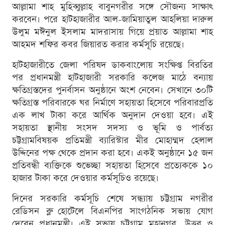
আল্লামা শাহ মুহিব্বুল্লাহ বাবুনগরীর সঙ্গে সৌজন্য সাক্ষাৎ
করবেন। পরে হাটহাজারীর আল-জামিয়াতুল আহলিয়া দারুল
উলুম মঈনুল ইসলাম মাদরাসায় গিয়ে প্রয়াত আল্লামা শাহ
আহমদ শফির কবর জিয়ারত করার কর্মসূচি রয়েছে।
হাটহাজারীতে জেলা পরিষদ ডাকবাংলোয় সংক্ষিপ্ত বিরতির
পর প্রধানমন্ত্রী হাটহাজারী সরকারি কলেজ মাঠে বন্যায়
ক্ষতিগ্রস্তদের পুনর্বাসন অনুষ্ঠানে অংশ নেবেন। সেখানে ৩০টি
ক্ষতিগ্রস্ত পরিবারকে ঘর নির্মাণে সহায়তা হিসেবে পরিবারপ্রতি
এক লাখ টাকা করে আর্থিক অনুদান দেওয়া হবে। এই
সহায়তা স্থানীয় সংসদ সদস্য ও ভূমি ও পার্বত্য
চট্টগ্রামবিষয়ক প্রতিমন্ত্রী ব্যারিস্টার মীর মোহাম্মদ হেলাল
উদ্দিনের পক্ষ থেকে প্রদান করা হবে। একই অনুষ্ঠানে ১৫ জন
প্রতিবন্ধী ব্যক্তিকে শুভেচ্ছা সহায়তা হিসেবে প্রত্যেককে ১০
হাজার টাকা করে দেওয়ার কর্মসূচিও রয়েছে।
দিনের সরকারি কর্মসূচি শেষে সন্ধ্যায় চট্টগ্রাম নগরীর
রেডিসন ব্লু হোটেলে বিএনপির সাংগঠনিক সভায় যোগ
দেবেন প্রধানমন্ত্রী। এই সভায় চট্টগ্রাম মহানগর, উত্তর ও