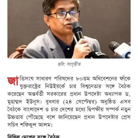
ছবি: সংগৃহীত
জা
তিসংঘ সাধারণ পরিষদের ৮০তম অধিবেশনের ফাঁকে
যুক্তরাষ্ট্রের নিউইয়র্কে চার বিশ্বনেতার সঙ্গে বৈঠক
করেছেন অন্তর্বর্তী সরকারের প্রধান উপদেষ্টা অধ্যাপক ড.
মুহাম্মদ ইউনূস। বুধবার (২৪ সেপ্টেম্বর) অনুষ্ঠিত এসব
বৈঠকে বাংলাদেশ ও চার দেশের মধ্যে দ্বিপক্ষীয় সম্পর্ক নতুন
উচ্চতায় পৌঁছেছে বলে জানিয়েছেন প্রধান উপদেষ্টার প্রেস
সচিব শফিকুল আলম।
বিভিন্ন দেশের সঙ্গে বৈঠক