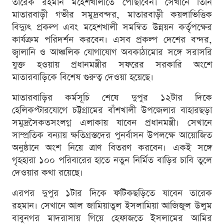
তারেক রহমান মহেশখালীতে পৌঁছাবেন। সেখানে তিনি
মাতারবাড়ী গভীর সমুদ্রবন্দর, মাতারবাড়ী কয়লাভিত্তিক
বিদ্যুৎ প্রকল্প এবং মহেশখালী সমন্বিত উন্নয়ন কর্তৃপক্ষের
কার্যক্রম পরিদর্শন করবেন। এসব প্রকল্প দেশের বন্দর,
জ্বালানি ও আঞ্চলিক যোগাযোগ অবকাঠামোর সঙ্গে সরাসরি
যুক্ত হওয়ায় প্রধানমন্ত্রীর সফরের সরকারি অংশে
মাতারবাড়িকে বিশেষ গুরুত্ব দেওয়া হয়েছে।
মাতারবাড়ির কর্মসূচি শেষে দুপুর ১২টার দিকে
হেলিকপ্টারযোগে চট্টগ্রামের বাঁশখালী উপজেলার বাহারছড়া
সমুদ্রসৈকতসংলগ্ন এলাকায় যাবেন প্রধানমন্ত্রী। সেখানে
সাম্প্রতিক বন্যায় ক্ষতিগ্রস্তদের পুনর্বাসন উপলক্ষে আয়োজিত
অনুষ্ঠানে অংশ নিয়ে ত্রাণ বিতরণ করবেন। একই সঙ্গে
গৃহহারা ১০০ পরিবারের হাতে নতুন নির্মিত বাড়ির চাবি তুলে
দেওয়ার কথা রয়েছে।
এরপর দুপুর ১টার দিকে ফটিকছড়িতে যাবেন তারেক
রহমান। সেখানে আল জামিয়াতুল ইসলামিয়া আজিজুল উলুম
বাবুনগর মাদরাসায় গিয়ে হেফাজতে ইসলামের আমির