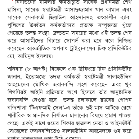
নির্যাতনের মামলায় ক্ষমতাচ্যুত সাবেক প্রধানমন্ত্রী শেখ
হাসিনা, সাবেক স্বরাষ্ট্রমন্ত্রী আসাদুজ্জামান খান কামাল এবং
সাবেক সেনাকর্তা জিয়াউল আহসানসহ তৎকালীন র‍্যাব-
পুলিশের ঊর্ধ্বতন কর্মকর্তাদের প্রত্যক্ষ সম্পৃক্ততা খুঁজে
পেয়েছে তদন্ত সংস্থা। দ্রুততম সময়ের মধ্যে এই তদন্ত শেষ
করে আসামীদের বিচারে সোপর্দ করা হবে বলে নিশ্চিত
করেছেন আন্তর্জাতিক অপরাধ ট্রাইব্যুনালের চিফ প্রসিকিউটর
মো. আমিনুল ইসলাম।
শনিবার (৮ আগস্ট) বিকেলে এক ব্রিফিংয়ে চিফ প্রসিকিউটর
জানান, ইতোমধ্যে তদন্ত কর্মকর্তা স্বরাষ্ট্রমন্ত্রী সালাহউদ্দিন
আহমেদের মৌখিক জবানবন্দি গ্রহণ করেছেন এবং খুব
শিগগিরই আইনি প্রক্রিয়ার অংশ হিসেবে তাঁর আনুষ্ঠানিক
জবানবন্দি নেওয়া হবে। তদন্ত চলাকালে র‍্যাবের গোপন
বন্দিশালা ‘টিএফআই সেল’-এ তাঁকে দুই মাস আটকে রেখে
শারীরিক ও মানসিক নির্যাতন চালানোর বিষয়ে প্রমাণ পাওয়া
গেছে। একই সাথে গুমের শিকার ছাত্রদল নেতা ও আইনজীবী
সোহেলের জবানবন্দিতেও সালাহউদ্দিন আহমেদকে গুম করে
রাখার চাঞ্চল্যকর তথ্য উঠে এসেছে।