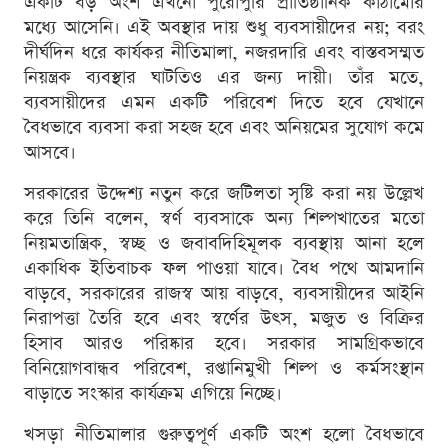
একটি বড় অংশ এখনো পুরোপুরি প্রাতিষ্ঠানিক কাঠামোর
মধ্যে আসেনি। এই অবস্থার দায় শুধু ব্যবসায়ীদের নয়; বরং
দীর্ঘদিন ধরে কার্যকর নীতিমালা, নজরদারি এবং বাস্তবসম্মত
নিয়ন্ত্রক ব্যবস্থার ঘাটতিও এর জন্য দায়ী। তাঁর মতে,
ব্যবসায়ীদের এমন একটি পরিবেশ দিতে হবে যেখানে
বৈধভাবে ব্যবসা করা সহজ হবে এবং অনিয়মের সুযোগ কমে
আসবে।
সরকারের উদ্দেশ্য নতুন করে জটিলতা সৃষ্টি করা নয় উল্লেখ
করে তিনি বলেন, স্বর্ণ ব্যবসাকে অন্য শিল্পখাতের মতো
নিয়মতান্ত্রিক, স্বচ্ছ ও জবাবদিহিমূলক ব্যবস্থায় আনা হলে
একাধিক ইতিবাচক ফল পাওয়া যাবে। বৈধ পথে আমদানি
বাড়বে, সরকারের রাজস্ব আয় বাড়বে, ব্যবসায়ীদের আইনি
নিরাপত্তা তৈরি হবে এবং স্বর্ণের উৎস, মজুত ও বিক্রির
হিসাব আরও পরিষ্কার হবে। সরকার সামগ্রিকভাবে
বিনিয়োগবান্ধব পরিবেশ, রপ্তানিমুখী শিল্প ও কর্মসংস্থান
বাড়াতে সংস্কার কার্যক্রম এগিয়ে নিচ্ছে।
খসড়া নীতিমালার গুরুত্বপূর্ণ একটি অংশ হলো বৈধভাবে