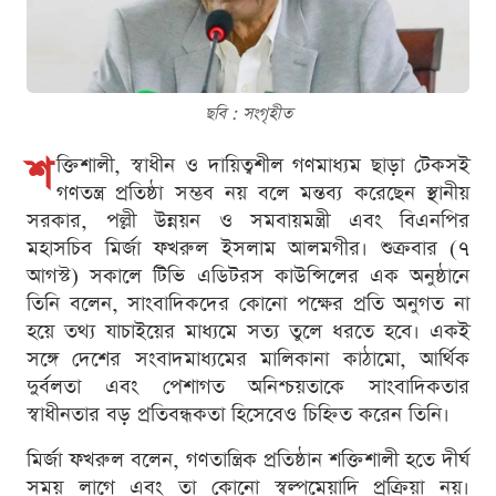
ছবি : সংগৃহীত
শ
ক্তিশালী, স্বাধীন ও দায়িত্বশীল গণমাধ্যম ছাড়া টেকসই
গণতন্ত্র প্রতিষ্ঠা সম্ভব নয় বলে মন্তব্য করেছেন স্থানীয়
সরকার, পল্লী উন্নয়ন ও সমবায়মন্ত্রী এবং বিএনপির
মহাসচিব মির্জা ফখরুল ইসলাম আলমগীর। শুক্রবার (৭
আগস্ট) সকালে টিভি এডিটরস কাউন্সিলের এক অনুষ্ঠানে
তিনি বলেন, সাংবাদিকদের কোনো পক্ষের প্রতি অনুগত না
হয়ে তথ্য যাচাইয়ের মাধ্যমে সত্য তুলে ধরতে হবে। একই
সঙ্গে দেশের সংবাদমাধ্যমের মালিকানা কাঠামো, আর্থিক
দুর্বলতা এবং পেশাগত অনিশ্চয়তাকে সাংবাদিকতার
স্বাধীনতার বড় প্রতিবন্ধকতা হিসেবেও চিহ্নিত করেন তিনি।
মির্জা ফখরুল বলেন, গণতান্ত্রিক প্রতিষ্ঠান শক্তিশালী হতে দীর্ঘ
সময় লাগে এবং তা কোনো স্বল্পমেয়াদি প্রক্রিয়া নয়।