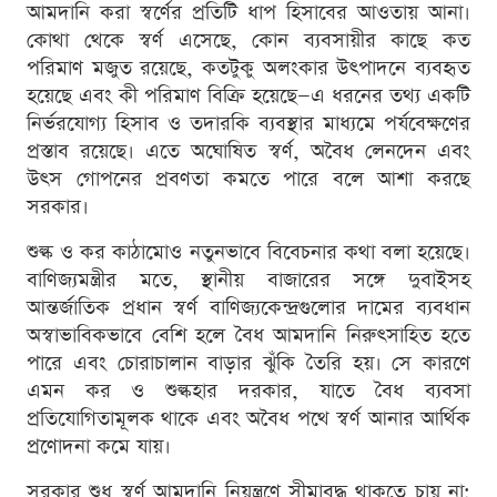
আমদানি করা স্বর্ণের প্রতিটি ধাপ হিসাবের আওতায় আনা।
কোথা থেকে স্বর্ণ এসেছে, কোন ব্যবসায়ীর কাছে কত
পরিমাণ মজুত রয়েছে, কতটুকু অলংকার উৎপাদনে ব্যবহৃত
হয়েছে এবং কী পরিমাণ বিক্রি হয়েছে—এ ধরনের তথ্য একটি
নির্ভরযোগ্য হিসাব ও তদারকি ব্যবস্থার মাধ্যমে পর্যবেক্ষণের
প্রস্তাব রয়েছে। এতে অঘোষিত স্বর্ণ, অবৈধ লেনদেন এবং
উৎস গোপনের প্রবণতা কমতে পারে বলে আশা করছে
সরকার।
শুল্ক ও কর কাঠামোও নতুনভাবে বিবেচনার কথা বলা হয়েছে।
বাণিজ্যমন্ত্রীর মতে, স্থানীয় বাজারের সঙ্গে দুবাইসহ
আন্তর্জাতিক প্রধান স্বর্ণ বাণিজ্যকেন্দ্রগুলোর দামের ব্যবধান
অস্বাভাবিকভাবে বেশি হলে বৈধ আমদানি নিরুৎসাহিত হতে
পারে এবং চোরাচালান বাড়ার ঝুঁকি তৈরি হয়। সে কারণে
এমন কর ও শুল্কহার দরকার, যাতে বৈধ ব্যবসা
প্রতিযোগিতামূলক থাকে এবং অবৈধ পথে স্বর্ণ আনার আর্থিক
প্রণোদনা কমে যায়।
সরকার শুধু স্বর্ণ আমদানি নিয়ন্ত্রণে সীমাবদ্ধ থাকতে চায় না;