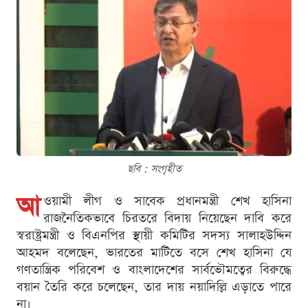
ছবি : সংগৃহীত
আ
ওয়ামী লীগ ও সাবেক প্রধানমন্ত্রী শেখ হাসিনা
রাজনৈতিকভাবে চিরতরে বিদায় নিয়েছেন দাবি করে
স্বরাষ্ট্রমন্ত্রী ও বিএনপির স্থায়ী কমিটির সদস্য সালাহউদ্দিন
আহমদ বলেছেন, ভারতের মাটিতে বসে শেখ হাসিনা যে
গণতান্ত্রিক পরিবেশ ও বাংলাদেশের সার্বভৌমত্বের বিরুদ্ধে
বয়ান তৈরি করে চলেছেন, তার দায় নয়াদিল্লি এড়াতে পারে
না।