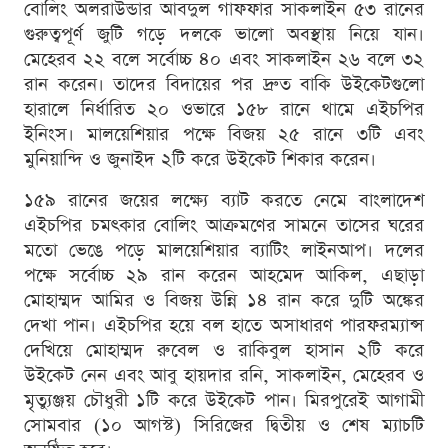
বোলিং অলরাউন্ডার আবদুল গাফফার সাকলাইন ৫৩ রানের
গুরুত্বপূর্ণ জুটি গড়ে দলকে ভালো অবস্থায় নিয়ে যান।
মেহেরব ২২ বলে সর্বোচ্চ ৪০ এবং সাকলাইন ২৬ বলে ৩২
রান করেন। তাদের বিদায়ের পর দ্রুত বাকি উইকেটগুলো
হারালে নির্ধারিত ২০ ওভারে ১৫৮ রানে থামে এইচপির
ইনিংস। মালয়েশিয়ার পক্ষে বিজয় ২৫ রানে ৩টি এবং
মুনিয়ান্দি ও জুনাইদ ২টি করে উইকেট শিকার করেন।
১৫৯ রানের জয়ের লক্ষ্যে ব্যাট করতে নেমে বাংলাদেশ
এইচপির চমৎকার বোলিং আক্রমণের সামনে তাসের ঘরের
মতো ভেঙে পড়ে মালয়েশিয়ার ব্যাটিং লাইনআপ। দলের
পক্ষে সর্বোচ্চ ২৯ রান করেন আহমেদ আকিল, এছাড়া
মোহাম্মদ আমির ও বিজয় উন্নি ১৪ রান করে দুটি অঙ্কের
দেখা পান। এইচপির হয়ে বল হাতে অসাধারণ পারফরম্যান্স
দেখিয়ে মোহাম্মদ রুবেল ও রাকিবুল হাসান ২টি করে
উইকেট নেন এবং আবু হায়দার রনি, সাকলাইন, মেহেরব ও
মৃত্যুঞ্জয় চৌধুরী ১টি করে উইকেট পান। মিরপুরেই আগামী
সোমবার (১০ আগস্ট) সিরিজের দ্বিতীয় ও শেষ ম্যাচটি