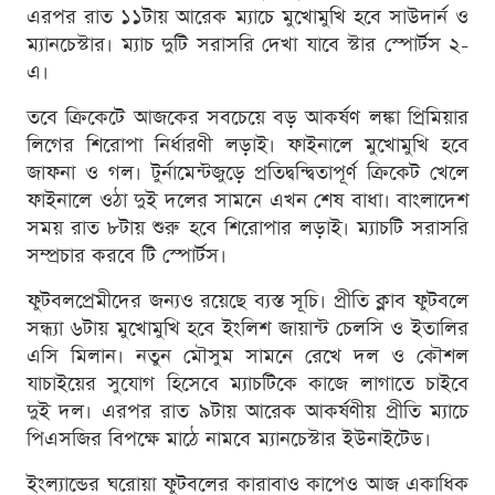
এরপর রাত ১১টায় আরেক ম্যাচে মুখোমুখি হবে সাউদার্ন ও
ম্যানচেস্টার। ম্যাচ দুটি সরাসরি দেখা যাবে স্টার স্পোর্টস ২-
এ।
তবে ক্রিকেটে আজকের সবচেয়ে বড় আকর্ষণ লঙ্কা প্রিমিয়ার
লিগের শিরোপা নির্ধারণী লড়াই। ফাইনালে মুখোমুখি হবে
জাফনা ও গল। টুর্নামেন্টজুড়ে প্রতিদ্বন্দ্বিতাপূর্ণ ক্রিকেট খেলে
ফাইনালে ওঠা দুই দলের সামনে এখন শেষ বাধা। বাংলাদেশ
সময় রাত ৮টায় শুরু হবে শিরোপার লড়াই। ম্যাচটি সরাসরি
সম্প্রচার করবে টি স্পোর্টস।
ফুটবলপ্রেমীদের জন্যও রয়েছে ব্যস্ত সূচি। প্রীতি ক্লাব ফুটবলে
সন্ধ্যা ৬টায় মুখোমুখি হবে ইংলিশ জায়ান্ট চেলসি ও ইতালির
এসি মিলান। নতুন মৌসুম সামনে রেখে দল ও কৌশল
যাচাইয়ের সুযোগ হিসেবে ম্যাচটিকে কাজে লাগাতে চাইবে
দুই দল। এরপর রাত ৯টায় আরেক আকর্ষণীয় প্রীতি ম্যাচে
পিএসজির বিপক্ষে মাঠে নামবে ম্যানচেস্টার ইউনাইটেড।
ইংল্যান্ডের ঘরোয়া ফুটবলের কারাবাও কাপেও আজ একাধিক