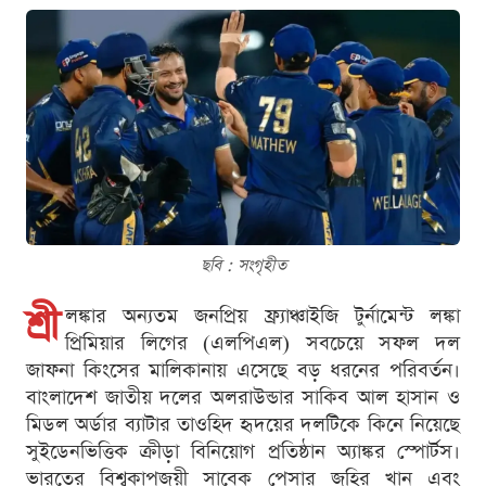
ছবি : সংগৃহীত
শ্রী
লঙ্কার অন্যতম জনপ্রিয় ফ্র্যাঞ্চাইজি টুর্নামেন্ট লঙ্কা
প্রিমিয়ার লিগের (এলপিএল) সবচেয়ে সফল দল
জাফনা কিংসের মালিকানায় এসেছে বড় ধরনের পরিবর্তন।
বাংলাদেশ জাতীয় দলের অলরাউন্ডার সাকিব আল হাসান ও
মিডল অর্ডার ব্যাটার তাওহিদ হৃদয়ের দলটিকে কিনে নিয়েছে
সুইডেনভিত্তিক ক্রীড়া বিনিয়োগ প্রতিষ্ঠান অ্যাঙ্কর স্পোর্টস।
ভারতের বিশ্বকাপজয়ী সাবেক পেসার জহির খান এবং