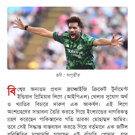
ছবি : সংগৃহীত
বি
শ্বের অন্যতম প্রধান ফ্র্যাঞ্চাইজি ক্রিকেট টুর্নামেন্ট
ইন্ডিয়ান প্রিমিয়ার লিগে (আইপিএল) খেলার সুযোগ অর্থ
ও খ্যাতির বিচারে দারুণ এক আকর্ষণ। এই লিগে
অংশগ্রহণের সম্ভাবনা তৈরি করতে গিয়ে ইংল্যান্ডের নাগরিকত্ব
গ্রহণ করেছেন পাকিস্তানের গতি তারকা মোহাম্মদ আমির।
তবে সেই সিদ্ধান্ত বাস্তবায়ন করতে গিয়ে বর্তমানে এক জটিল
পরিস্থিতির মুখোমুখি হয়েছেন এই বাঁহাতি পেসার, যার