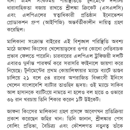
যান। এমন সংকটময় পরিস্থিতিতে টুর্নামেন্টে দলটির
ধারাবাহিকতা বজায় রাখতে শ্রীলঙ্কা ক্রিকেট (এসএলসি)
এবং এলপিএলের স্বত্বাধিকারী প্রতিষ্ঠান ইনোভেশন
প্রোডাকশন গ্রুপ (আইপিজি) অন্তর্বর্তীকালীন দায়িত্ব গ্রহণ
করেছিল।
মালিকানা সংক্রান্ত বাইরের এই বিশৃঙ্খল পরিস্থিতি অবশ্য
মাঠে জাফনা কিংসের খেলোয়াড়দের ওপর কোনো নেতিবাচক
প্রভাব ফেলতে পারেনি। চারবারের এলপিএল ট্রফিজয়ী দলটি
এবারও দুর্দান্ত পারফর্ম করে সরাসরি ফাইনালে জায়গা করে
নিয়েছে। টুর্নামেন্টের প্রথম কোয়ালিফায়ার ম্যাচে ব্যাটে তাণ্ডব
চালিয়ে ২১ বলে ৫৪ রানের অপরাজিত বিধ্বংসী ইনিংস
খেলেন বাংলাদেশি ব্যাটার তাওহিদ হৃদয়। ওই ম্যাচে সাকিব
আল হাসানকে ব্যাটিংয়ে নামতে না হলেও বল হাতে ৩ ওভারে
৩৬ রান খরচায় তিনি শিকার করেন ১টি উইকেট।
জাফনা কিংসের মালিকানা গ্রহণ প্রসঙ্গে আবেগঘন প্রতিক্রিয়া
প্রকাশ করেছেন জহির খান। তিনি জানান, শ্রীলঙ্কার পেস
বোলিং প্রতিভা, বৈচিত্র্য এবং কৌশলগত নতুনত্ব তাঁকে