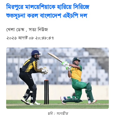
মিরপুরে মালয়েশিয়াকে হারিয়ে সিরিজে
শুভসূচনা করল বাংলাদেশ এইচপি দল
খেলা ডেস্ক . সত্য নিউজ
২০২৬ আগস্ট ০৮ ২০:৪৮:৪৭
ছবি : সংগৃহীত