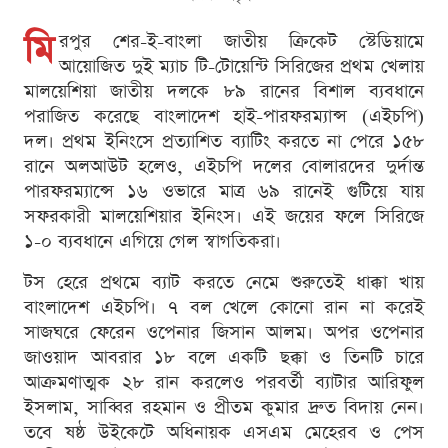
মি
রপুর শের-ই-বাংলা জাতীয় ক্রিকেট স্টেডিয়ামে
আয়োজিত দুই ম্যাচ টি-টোয়েন্টি সিরিজের প্রথম খেলায়
মালয়েশিয়া জাতীয় দলকে ৮৯ রানের বিশাল ব্যবধানে
পরাজিত করেছে বাংলাদেশ হাই-পারফরম্যান্স (এইচপি)
দল। প্রথম ইনিংসে প্রত্যাশিত ব্যাটিং করতে না পেরে ১৫৮
রানে অলআউট হলেও, এইচপি দলের বোলারদের দুর্দান্ত
পারফরম্যান্সে ১৬ ওভারে মাত্র ৬৯ রানেই গুটিয়ে যায়
সফরকারী মালয়েশিয়ার ইনিংস। এই জয়ের ফলে সিরিজে
১-০ ব্যবধানে এগিয়ে গেল স্বাগতিকরা।
টস হেরে প্রথমে ব্যাট করতে নেমে শুরুতেই ধাক্কা খায়
বাংলাদেশ এইচপি। ৭ বল খেলে কোনো রান না করেই
সাজঘরে ফেরেন ওপেনার জিসান আলম। অপর ওপেনার
জাওয়াদ আবরার ১৮ বলে একটি ছক্কা ও তিনটি চারে
আক্রমণাত্মক ২৮ রান করলেও পরবর্তী ব্যাটার আরিফুল
ইসলাম, সাব্বির রহমান ও প্রীতম কুমার দ্রুত বিদায় নেন।
তবে ষষ্ঠ উইকেটে অধিনায়ক এসএম মেহেরব ও পেস