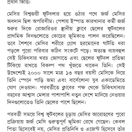
প্রধান ভিত্তি।
মেসির বিশ্বজয়ী ফুটবলার হয়ে ওঠার পথে জর্জ মেসির
অবদান ছিল অপরিসীম। পেশায় ইস্পাত কারখানার কর্মী জর্জ
শুরুর দিকে রোজারিওর স্থানীয় ক্লাবে ছেলের ফুটবলের
প্রাথমিক দিনগুলোতে কোচের ভূমিকাও পালন করেছিলেন।
তবে শৈশবে মেসির শরীরে গ্রোথ হরমোনের ঘাটতি ধরা
পড়লে পুরো পরিবার কঠিন সংকটে পড়ে। অত্যন্ত ব্যয়বহুল
সেই চিকিৎসার খরচ জোগাতে এবং ছেলের ফুটবল প্রতিভা
টিকিয়ে রাখতে বিকল্প পথ খুঁজতে থাকেন তিনি। সেই
উদ্দেশ্যেই ২০০০ সালে মাত্র ১৩ বছর বয়সী মেসিকে নিয়ে
তিনি স্পেনে পাড়ি জমা এবং বার্সেলোনা যুব একাডেমিতে
যোগ দেওয়ান। পরবর্তীতে ক্লাবের পক্ষ থেকে চিকিৎসাব্যয়
বহনের আশ্বাস মেলার পাশাপাশি নতুন দেশে মানিয়ে নেওয়ার
দিনগুলোতেও তিনি ছেলের পাশে ছিলেন।
পরবর্তী সময়ে বিশ্ব ফুটবলের চূড়ায় মেসির আরোহণের পুরো
প্রক্রিয়ায় জর্জ মেসি গুরুত্বপূর্ণ ভূমিকা রেখে গেছেন। কেবল
পিতা হিসেবেই নয়, মেসির প্রতিনিধি ও এজেন্ট হিসেবে তাঁর