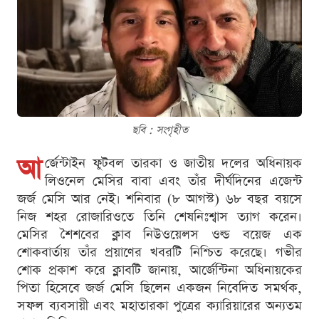
ছবি : সংগৃহীত
আ
র্জেন্টাইন ফুটবল তারকা ও জাতীয় দলের অধিনায়ক
লিওনেল মেসির বাবা এবং তাঁর দীর্ঘদিনের এজেন্ট
জর্জ মেসি আর নেই। শনিবার (৮ আগস্ট) ৬৮ বছর বয়সে
নিজ শহর রোজারিওতে তিনি শেষনিঃশ্বাস ত্যাগ করেন।
মেসির শৈশবের ক্লাব নিউওয়েলস ওল্ড বয়েজ এক
শোকবার্তায় তাঁর প্রয়াণের খবরটি নিশ্চিত করেছে। গভীর
শোক প্রকাশ করে ক্লাবটি জানায়, আর্জেন্টিনা অধিনায়কের
পিতা হিসেবে জর্জ মেসি ছিলেন একজন নিবেদিত সমর্থক,
সফল ব্যবসায়ী এবং মহাতারকা পুত্রের ক্যারিয়ারের অন্যতম