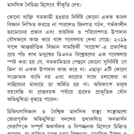
মানসিক বৈচিত্র্য হিসেবে স্বীকৃতি দেয়।
কোনো ব্যক্তি সমকামী হওয়ার নির্দিষ্ট কোনো একক কারণ
বিজ্ঞান নিশ্চিত করতে না পারলেও জিনগত গঠন, গর্ভকালীন
হরমোনের প্রভাব এবং স্নায়বিক ও পরিবেশগত উপাদান
যৌথভাবে কাজ করে বলে গবেষণায় দেখা গেছে। ২০১৯
সালে আন্তর্জাতিক বিজ্ঞান সাময়িকী ‘সায়েন্স’-এ প্রকাশিত
প্রায় পাঁচ লাখ মানুষের ডিএনএ বিশ্লেষণের এক গবেষণায়
স্পষ্ট করা হয় যে, সমকামিতার পেছনে কোনো সুনির্দিষ্ট 'গে
জিন' বা একক উপাদান কাজ করে না। এছাড়া এটি কোনো
সংক্রামক ব্যাধি নয় এবং কারোর সাথে চলাফেরা বা
সান্নিধ্যের মাধ্যমে তা অর্জিত হয় না। অধিকাংশ মানুষ
বয়ঃসন্ধি বা প্রাপ্তবয়স্ক পর্যায়ে তাদের প্রাকৃতিক যৌন
অভিমুখিতা বুঝতে পারেন।
চিকিৎসাবিজ্ঞান ও বৈশ্বিক মানসিক স্বাস্থ্য সংস্থাগুলো
জোরপূর্বক অভিমুখিতা বদলের তথাকথিত 'কনভার্সন
থেরাপি'কে সম্পূর্ণ অকার্যকর ও বিপজ্জনক হিসেবে চিহ্নিত