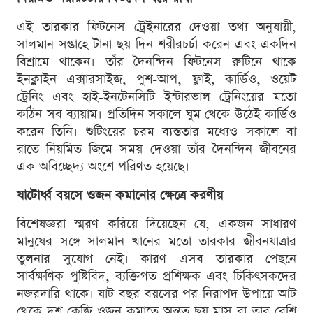
এই তারকার ফিটনেস ট্রেইনারের দেওয়া তথ্য অনুযায়ী,
সালমান সপ্তাহে টানা ছয় দিন শরীরচর্চা করেন এবং একদিন
বিশ্রামে থাকেন। তাঁর দৈনন্দিন ফিটনেস রুটিনে থাকে
ইনক্লাইন এক্সারসাইজ, পুশ-আপ, ফ্লাই, কার্ডিও, ওয়েট
ট্রেনিং এবং হাই-ইনটেনসিটি ইন্টারভাল ট্রেনিংয়ের মতো
কঠিন সব ব্যায়াম। প্রতিদিন সকালে ঘুম থেকে উঠেই কার্ডিও
করেন তিনি। শুটিংয়ের চরম ব্যস্ততার মধ্যেও সকালে বা
রাতে নিয়মিত জিমে সময় দেওয়া তাঁর দৈনন্দিন জীবনের
এক অবিচ্ছেদ্য অংশে পরিণত হয়েছে।
ষাটোর্ধ্ব বয়সে ওজন কমানোর ক্ষেত্রে করণীয়
বিশেষজ্ঞরা স্মরণ করিয়ে দিয়েছেন যে, একজন সাধারণ
মানুষের সঙ্গে সালমান খানের মতো তারকার জীবনযাত্রার
তুলনার সুযোগ নেই। কারণ এসব তারকার পেছনে
সার্বক্ষণিক পুষ্টিবিদ, ব্যক্তিগত প্রশিক্ষক এবং চিকিৎসকদের
নজরদারি থাকে। ষাট বছর বয়সের পর নিরাপদ উপায়ে আট
থেকে দশ কেজি ওজন কমাতে অন্তত ছয় মাস বা তার বেশি