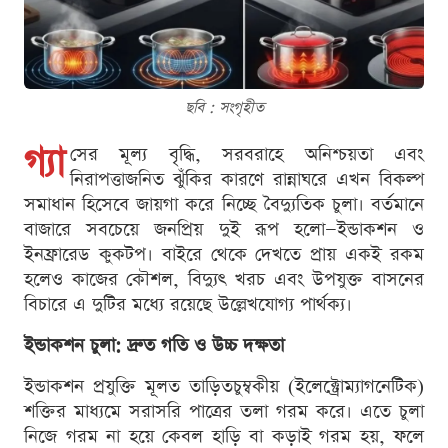
ছবি : সংগৃহীত
গ্যা
সের মূল্য বৃদ্ধি, সরবরাহে অনিশ্চয়তা এবং
নিরাপত্তাজনিত ঝুঁকির কারণে রান্নাঘরে এখন বিকল্প
সমাধান হিসেবে জায়গা করে নিচ্ছে বৈদ্যুতিক চুলা। বর্তমানে
বাজারে সবচেয়ে জনপ্রিয় দুই রূপ হলো—ইন্ডাকশন ও
ইনফ্রারেড কুকটপ। বাইরে থেকে দেখতে প্রায় একই রকম
হলেও কাজের কৌশল, বিদ্যুৎ খরচ এবং উপযুক্ত বাসনের
বিচারে এ দুটির মধ্যে রয়েছে উল্লেখযোগ্য পার্থক্য।
ইন্ডাকশন চুলা: দ্রুত গতি ও উচ্চ দক্ষতা
ইন্ডাকশন প্রযুক্তি মূলত তাড়িতচুম্বকীয় (ইলেক্ট্রোম্যাগনেটিক)
শক্তির মাধ্যমে সরাসরি পাত্রের তলা গরম করে। এতে চুলা
নিজে গরম না হয়ে কেবল হাড়ি বা কড়াই গরম হয়, ফলে