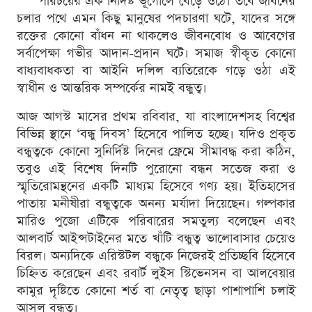
পরিচয়ের এক নির্দিষ্ট ভূগোলে বেড়ে ওঠে। তবে জীবনের
চলার পথে এমন কিছু মানুষের পদচারণা ঘটে, যাদের সঙ্গে
রক্তের কোনো বাঁধন না থাকলেও জীবনবোধ ও আবেগের
সর্বাপেক্ষা গভীর আদান-প্রদান ঘটে। সমাজ স্বীকৃত কোনো
বাধ্যবাধকতা বা আইনি দলিল ব্যতিরেকে গড়ে ওঠা এই
স্বাধীন ও আন্তরিক সম্পর্কের নামই বন্ধুত্ব।
আজ আগস্ট মাসের প্রথম রবিবার, যা বাংলাদেশসহ বিশ্বের
বিভিন্ন স্থানে ‘বন্ধু দিবস’ হিসেবে পালিত হচ্ছে। যদিও প্রকৃত
বন্ধুত্বকে কোনো সুনির্দিষ্ট দিনের ফ্রেমে সীমাবদ্ধ করা কঠিন,
তবুও এই বিশেষ দিনটি পুরোনো বন্ধন সতেজ করা ও
স্মৃতিরোমন্থনের একটি মাধ্যম হিসেবে গণ্য হয়। ইতিহাসের
পাতায় মনীষীরা বন্ধুত্বকে অনন্য মর্যাদা দিয়েছেন। গল্পকার
মারিও পুজো এটিকে পরিবারের সমতুল্য বলেছেন এবং
আলবার্ট আইন্সটাইনের মতে খাঁটি বন্ধুত্ব ভালোবাসার চেয়েও
বিরল। অন্যদিকে এরিস্টটল বন্ধুকে নিজেরই প্রতিচ্ছবি হিসেবে
চিহ্নিত করেছেন এবং রবার্ট লুইস স্টিভেনসন বা আলবেয়ার
কামুর দৃষ্টিতে কোনো শর্ত বা নেতৃত্ব ছাড়া পাশাপাশি চলাই
আসল বন্ধুত্ব।