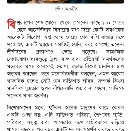
ছবি : সংগৃহীত
বি
শ্বকাপের শেষ ষোলো থেকে স্পেনের কাছে ১-০ গোলে
হেরে আর্জেন্টিনার বিদায়ের মধ্য দিয়ে কোটি সমর্থকের
আরেকটি শিরোপা স্বপ্ন থেমে গেছে। শেষ বাঁশি বাজার সঙ্গে
সঙ্গে শুধু একটি ম্যাচের সমাপ্তিই হয়নি, বরং অসংখ্য ভক্তের
দীর্ঘদিনের প্রত্যাশাও ভেঙে পড়েছে। সামাজিক
যোগাযোগমাধ্যমজুড়ে ট্রল, ব্যঙ্গ এবং প্রতিদ্বন্দ্বী সমর্থকদের
মন্তব্যের মধ্যে অনেকেই হতাশা, ক্ষোভ কিংবা মানসিক চাপ
অনুভব করছেন। তবে মনোবিজ্ঞানীরা বলছেন, এমন আবেগ
স্বাভাবিক হলেও সেটি যেন ব্যক্তিগত জীবন, সম্পর্ক কিংবা
মানসিক সুস্থতার ওপর দীর্ঘমেয়াদি প্রভাব না ফেলে, সেদিকে
সচেতন থাকা জরুরি।
বিশেষজ্ঞদের মতে, ফুটবল অনেক মানুষের কাছে কেবল
একটি খেলা নয়; এটি ব্যক্তিগত পরিচয়, শৈশবের স্মৃতি,
পরিবার, বন্ধুত্ব এবং আবেগের সঙ্গে গভীরভাবে জড়িয়ে
থাকে। বছরের পর বছর একটি দলকে সমর্থন করতে করতে