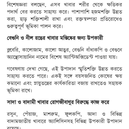
বিশেষজ্ঞরা বলছেন, এসব খাবার শরীর থেকে ক্ষতিকর
পদার্থ বের করতে সাহায্য করে। পাশাপাশি হজমশক্তি উন্নত
করা, হাড় শক্তিশালী রাখা এবং রক্তস্বল্পতা প্রতিরোধেও
গুরুত্বপূর্ণ ভূমিকা পালন করে।
বেগুনি ও নীল রঙের খাবার মস্তিষ্কের জন্য উপকারী
ব্লুবেরি, কালোজাম, কালো আঙুর, বেগুনি বাঁধাকপি ও বেগুনে
অ্যান্থোসায়ানিন নামের বিশেষ অ্যান্টিঅক্সিডেন্ট পাওয়া যায়।
গবেষণায় দেখা গেছে, এই উপাদান স্মৃতিশক্তি উন্নত করতে
সাহায্য করতে পারে। একই সঙ্গে বয়সজনিত কোষের ক্ষয়
কমানো এবং স্নায়ুতন্ত্রের কার্যকারিতা বজায় রাখতেও সহায়ক
ভূমিকা রাখে।
সাদা ও বাদামী খাবার রোগজীবাণুর বিরুদ্ধে কাজ করে
রসুন, পেঁয়াজ, মাশরুম, ফুলকপি, আদা ও বিভিন্ন
বাদামজাতীয় খাবারে অ্যালিসিনসহ বিভিন্ন উপকারী উপাদান
রয়েছে।