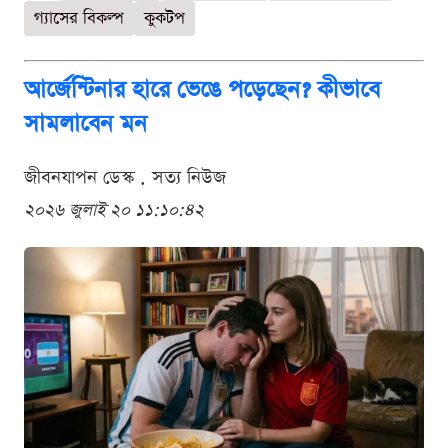
গ্যাসের বিকল্প
কুকটপ
আর্জেন্টিনার হারে ভেঙে পড়েছেন? কীভাবে
সামলাবেন মন
জীবনযাপন ডেস্ক . সত্য নিউজ
২০২৬ জুলাই ২০ ১১:১০:৪২