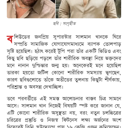
ছবি : সংগৃহীত
ব
লিউডের জনপ্রিয় সুপারস্টার সালমান খানকে ঘিরে
সম্প্রতি সামাজিক যোগাযোগমাধ্যমে ব্যাপক তোলপাড়
সৃষ্টি হয়েছিল। হঠাৎ করেই টুপি পরা তাঁর একটি ভিডিও এবং
কিছু ছবি ছড়িয়ে পড়লে তাঁর শারীরিক অবস্থা নিয়ে ভক্তদের
মনে নানান দুশ্চিন্তার জন্ম হয়। অনেকেরই মনে হয়েছিল
তারকা হয়তো জটিল কোনো শারীরিক সমস্যায় ভুগছেন,
কারণ ছবিগুলোতে তাঁকে অতীতের তুলনায় কিছুটা শীর্ণকায়,
পরিশ্রান্ত ও অবসন্ন দেখাচ্ছিল।
তবে পরবর্তীতে এই সমস্ত আলোচনার বাস্তব চিত্র সামনে
আসে। সালমান খান নিজেই বিষয়টি স্পষ্ট করে জানান যে,
এটি কোনো শারীরিক অসুস্থতা নয়, বরং নতুন চলচ্চিত্রের
চরিত্রের প্রস্তুতি ও নিজস্ব ফিটনেস লক্ষ্য অর্জনের অংশ
হিসেবেই তিনি স্বউদ্যোগে প্রায় ১৬ কেজি ওজন কমিয়েছেন।