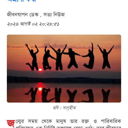
জীবনযাপন ডেস্ক . সত্য নিউজ
২০২৬ আগস্ট ০২ ২০:২৮:৫১
ছবি : সংগৃহীত
জ
ন্মের সময় থেকে মানুষ তার রক্ত ও পারিবারিক