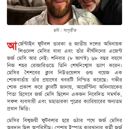
ছবি : সংগৃহীত
আ
র্জেন্টাইন ফুটবল তারকা ও জাতীয় দলের অধিনায়ক
লিওনেল মেসির বাবা এবং তাঁর দীর্ঘদিনের এজেন্ট
জর্জ মেসি আর নেই। শনিবার (৮ আগস্ট) ৬৮ বছর বয়সে
নিজ শহর রোজারিওতে তিনি শেষনিঃশ্বাস ত্যাগ করেন।
মেসির শৈশবের ক্লাব নিউওয়েলস ওল্ড বয়েজ এক
শোকবার্তায় তাঁর প্রয়াণের খবরটি নিশ্চিত করেছে। গভীর
শোক প্রকাশ করে ক্লাবটি জানায়, আর্জেন্টিনা অধিনায়কের
পিতা হিসেবে জর্জ মেসি ছিলেন একজন নিবেদিত সমর্থক,
সফল ব্যবসায়ী এবং মহাতারকা পুত্রের ক্যারিয়ারের অন্যতম
প্রধান ভিত্তি।
মেসির বিশ্বজয়ী ফুটবলার হয়ে ওঠার পথে জর্জ মেসির
অবদান ছিল অপরিসীম। পেশায় ইস্পাত কারখানার কর্মী জর্জ