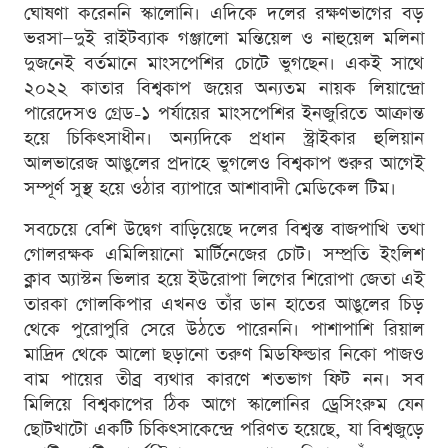
ঘোষণা করেননি স্কালোনি। এদিকে দলের রক্ষণভাগের বড়
ভরসা—দুই রাইটব্যাক গঞ্জালো মন্তিয়েল ও নাহুয়েল মলিনা
দুজনেই বর্তমানে মাংসপেশির চোটে ভুগছেন। একই সাথে
২০২২ কাতার বিশ্বকাপ জয়ের অন্যতম নায়ক লিয়ান্দ্রো
পারেদেসও গ্রেড-১ পর্যায়ের মাংসপেশির ইনজুরিতে আক্রান্ত
হয়ে চিকিৎসাধীন। অন্যদিকে প্রধান স্ট্রাইকার হুলিয়ান
আলভারেজ আঙুলের প্রদাহে ভুগলেও বিশ্বকাপ শুরুর আগেই
সম্পূর্ণ সুস্থ হয়ে ওঠার ব্যাপারে আশাবাদী মেডিকেল টিম।
সবচেয়ে বেশি উদ্বেগ বাড়িয়েছে দলের বিশ্বস্ত বাজপাখি তথা
গোলরক্ষক এমিলিয়ানো মার্টিনেজের চোট। সম্প্রতি ইংলিশ
ক্লাব অ্যাস্টন ভিলার হয়ে ইউরোপা লিগের শিরোপা জেতা এই
তারকা গোলকিপার এখনও তাঁর ডান হাতের আঙুলের চিড়
থেকে পুরোপুরি সেরে উঠতে পারেননি। পাশাপাশি রিয়াল
মাদ্রিদ থেকে আলো ছড়ানো তরুণ মিডফিল্ডার নিকো পাজও
বাম পায়ের তীব্র ব্যথার কারণে শতভাগ ফিট নন। সব
মিলিয়ে বিশ্বকাপের ঠিক আগে স্কালোনির ড্রেসিংরুম যেন
ছোটখাটো একটি চিকিৎসাকেন্দ্রে পরিণত হয়েছে, যা বিশ্বজুড়ে