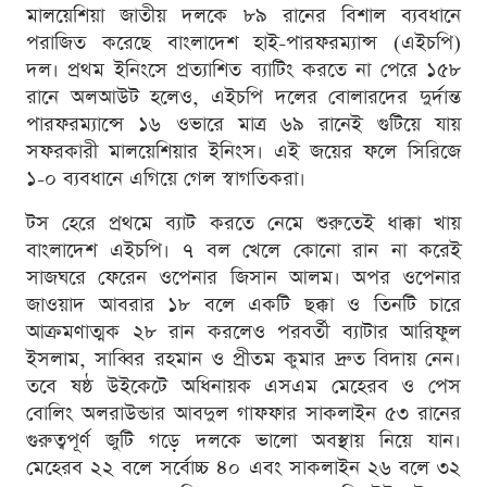
মালয়েশিয়া জাতীয় দলকে ৮৯ রানের বিশাল ব্যবধানে
পরাজিত করেছে বাংলাদেশ হাই-পারফরম্যান্স (এইচপি)
দল। প্রথম ইনিংসে প্রত্যাশিত ব্যাটিং করতে না পেরে ১৫৮
রানে অলআউট হলেও, এইচপি দলের বোলারদের দুর্দান্ত
পারফরম্যান্সে ১৬ ওভারে মাত্র ৬৯ রানেই গুটিয়ে যায়
সফরকারী মালয়েশিয়ার ইনিংস। এই জয়ের ফলে সিরিজে
১-০ ব্যবধানে এগিয়ে গেল স্বাগতিকরা।
টস হেরে প্রথমে ব্যাট করতে নেমে শুরুতেই ধাক্কা খায়
বাংলাদেশ এইচপি। ৭ বল খেলে কোনো রান না করেই
সাজঘরে ফেরেন ওপেনার জিসান আলম। অপর ওপেনার
জাওয়াদ আবরার ১৮ বলে একটি ছক্কা ও তিনটি চারে
আক্রমণাত্মক ২৮ রান করলেও পরবর্তী ব্যাটার আরিফুল
ইসলাম, সাব্বির রহমান ও প্রীতম কুমার দ্রুত বিদায় নেন।
তবে ষষ্ঠ উইকেটে অধিনায়ক এসএম মেহেরব ও পেস
বোলিং অলরাউন্ডার আবদুল গাফফার সাকলাইন ৫৩ রানের
গুরুত্বপূর্ণ জুটি গড়ে দলকে ভালো অবস্থায় নিয়ে যান।
মেহেরব ২২ বলে সর্বোচ্চ ৪০ এবং সাকলাইন ২৬ বলে ৩২