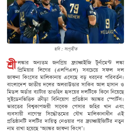
ছবি : সংগৃহীত
শ্রী
লঙ্কার অন্যতম জনপ্রিয় ফ্র্যাঞ্চাইজি টুর্নামেন্ট লঙ্কা
প্রিমিয়ার লিগের (এলপিএল) সবচেয়ে সফল দল
জাফনা কিংসের মালিকানায় এসেছে বড় ধরনের পরিবর্তন।
বাংলাদেশ জাতীয় দলের অলরাউন্ডার সাকিব আল হাসান ও
মিডল অর্ডার ব্যাটার তাওহিদ হৃদয়ের দলটিকে কিনে নিয়েছে
সুইডেনভিত্তিক ক্রীড়া বিনিয়োগ প্রতিষ্ঠান অ্যাঙ্কর স্পোর্টস।
ভারতের বিশ্বকাপজয়ী সাবেক পেসার জহির খান এবং
ব্যবসায়ী নাগেন্দ্র সিদ্ধৌতমের যৌথ মালিকানাধীন এই
প্রতিষ্ঠানটি দলটির দায়িত্ব নেওয়ার পর ফ্র্যাঞ্চাইজিটির নতুন
নাম রাখা হয়েছে ‘অ্যাঙ্কর জাফনা কিংস’।