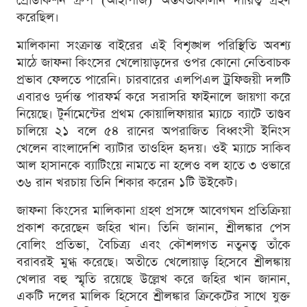
প্রোডাকশন গ্রুপ (আইপিজি) অন্তর্বর্তীকালীন দায়িত্ব গ্রহণ
করেছিল।
মালিকানা সংক্রান্ত বাইরের এই বিশৃঙ্খল পরিস্থিতি অবশ্য
মাঠে জাফনা কিংসের খেলোয়াড়দের ওপর কোনো নেতিবাচক
প্রভাব ফেলতে পারেনি। চারবারের এলপিএল ট্রফিজয়ী দলটি
এবারও দুর্দান্ত পারফর্ম করে সরাসরি ফাইনালে জায়গা করে
নিয়েছে। টুর্নামেন্টের প্রথম কোয়ালিফায়ার ম্যাচে ব্যাটে তাণ্ডব
চালিয়ে ২১ বলে ৫৪ রানের অপরাজিত বিধ্বংসী ইনিংস
খেলেন বাংলাদেশি ব্যাটার তাওহিদ হৃদয়। ওই ম্যাচে সাকিব
আল হাসানকে ব্যাটিংয়ে নামতে না হলেও বল হাতে ৩ ওভারে
৩৬ রান খরচায় তিনি শিকার করেন ১টি উইকেট।
জাফনা কিংসের মালিকানা গ্রহণ প্রসঙ্গে আবেগঘন প্রতিক্রিয়া
প্রকাশ করেছেন জহির খান। তিনি জানান, শ্রীলঙ্কার পেস
বোলিং প্রতিভা, বৈচিত্র্য এবং কৌশলগত নতুনত্ব তাঁকে
বরাবরই মুগ্ধ করেছে। অতীতে খেলোয়াড় হিসেবে শ্রীলঙ্কায়
খেলার বহু স্মৃতি রয়েছে উল্লেখ করে জহির খান জানান,
একটি দলের মালিক হিসেবে শ্রীলঙ্কার ক্রিকেটের সাথে যুক্ত