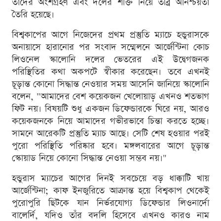
তাদের অংশগ্রহণ এবং দলের শক্তি নিয়ে তীব্র অনিশ্চয়তা
তৈরি হয়েছে।
বিশ্বকাপের আগে নিজেদের প্রথম প্রস্তুতি ম্যাচে হন্ডুরাসকে
অনায়াসে হারানোর পর সংবাদ সম্মেলনে আর্জেন্টিনা কোচ
লিওনেল স্কালোনি দলের ভেতরের এই উদ্বেগজনক
পরিস্থিতির কথা অকপটে স্বীকার করেছেন। তবে এখনই
চূড়ান্ত কোনো সিদ্ধান্ত নেওয়ার সময় আসেনি জানিয়ে স্কালোনি
বলেন, "আমাদের বেশ কয়েকজন খেলোয়াড় এখনও শতভাগ
ফিট নয়। বিষয়টি শুধু একজন ডিফেন্ডারকে ঘিরে নয়, আরও
কয়েকজনকে নিয়ে আমাদের গভীরভাবে চিন্তা করতে হচ্ছে।
সামনে আরেকটি প্রস্তুতি ম্যাচ আছে। সেটি শেষ হওয়ার পরই
পুরো পরিস্থিতি পরিষ্কার হবে। মঙ্গলবারের আগে চূড়ান্ত
স্কোয়াড নিয়ে কোনো সিদ্ধান্ত নেওয়া সম্ভব নয়।"
হন্ডুরাস ম্যাচের আগের দিনই সবচেয়ে বড় ধাক্কাটি খায়
আর্জেন্টিনা; কাফ ইনজুরিতে আক্রান্ত হয়ে বিশ্বকাপ থেকেই
পুরোপুরি ছিটকে যান নির্ভরযোগ্য ডিফেন্ডার লিওনার্দো
বালের্দি, যদিও তাঁর বদলি হিসেবে এখনও কারও নাম