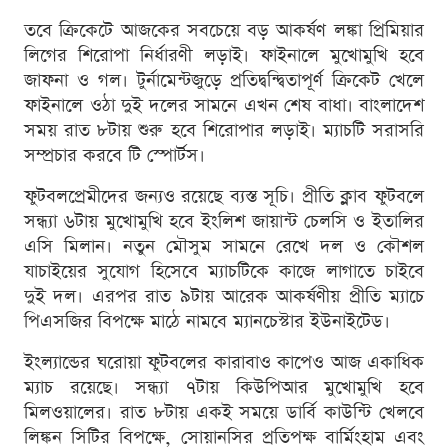
তবে ক্রিকেটে আজকের সবচেয়ে বড় আকর্ষণ লঙ্কা প্রিমিয়ার
লিগের শিরোপা নির্ধারণী লড়াই। ফাইনালে মুখোমুখি হবে
জাফনা ও গল। টুর্নামেন্টজুড়ে প্রতিদ্বন্দ্বিতাপূর্ণ ক্রিকেট খেলে
ফাইনালে ওঠা দুই দলের সামনে এখন শেষ বাধা। বাংলাদেশ
সময় রাত ৮টায় শুরু হবে শিরোপার লড়াই। ম্যাচটি সরাসরি
সম্প্রচার করবে টি স্পোর্টস।
ফুটবলপ্রেমীদের জন্যও রয়েছে ব্যস্ত সূচি। প্রীতি ক্লাব ফুটবলে
সন্ধ্যা ৬টায় মুখোমুখি হবে ইংলিশ জায়ান্ট চেলসি ও ইতালির
এসি মিলান। নতুন মৌসুম সামনে রেখে দল ও কৌশল
যাচাইয়ের সুযোগ হিসেবে ম্যাচটিকে কাজে লাগাতে চাইবে
দুই দল। এরপর রাত ৯টায় আরেক আকর্ষণীয় প্রীতি ম্যাচে
পিএসজির বিপক্ষে মাঠে নামবে ম্যানচেস্টার ইউনাইটেড।
ইংল্যান্ডের ঘরোয়া ফুটবলের কারাবাও কাপেও আজ একাধিক
ম্যাচ রয়েছে। সন্ধ্যা ৭টায় কিউপিআর মুখোমুখি হবে
মিলওয়ালের। রাত ৮টায় একই সময়ে ডার্বি কাউন্টি খেলবে
লিঙ্কন সিটির বিপক্ষে, সোয়ানসির প্রতিপক্ষ বার্মিংহাম এবং