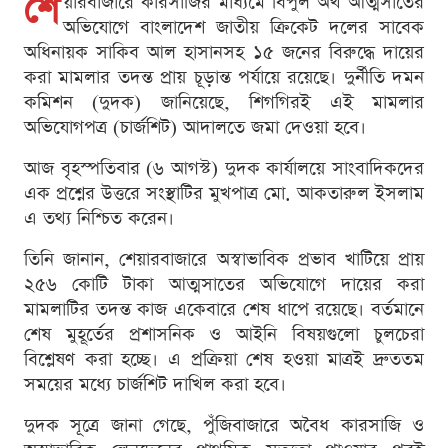
শে
য়ারবাজারে কারসাজির মাধ্যমে বিপুল অর্থ আত্মসাতের
অভিযোগে বাংলাদেশ জাতীয় ক্রিকেট দলের সাবেক
অধিনায়ক সাকিব আল হাসানসহ ১৫ জনের বিরুদ্ধে দায়ের
করা মামলার তদন্ত প্রায় চূড়ান্ত পর্যায়ে রয়েছে। দুর্নীতি দমন
কমিশন (দুদক) জানিয়েছে, শিগগিরই এই মামলার
অভিযোগপত্র (চার্জশিট) আদালতে জমা দেওয়া হবে।
আজ বৃহস্পতিবার (৬ আগস্ট) দুদক কার্যালয়ে সাংবাদিকদের
এক প্রশ্নের উত্তরে সংস্থাটির মুখপাত্র মো. আকতারুল ইসলাম
এ তথ্য নিশ্চিত করেন।
তিনি জানান, শেয়ারবাজারে অস্বাভাবিক প্রভাব খাটিয়ে প্রায়
২৫৬ কোটি টাকা আত্মসাতের অভিযোগে দায়ের করা
মামলাটির তদন্ত কাজ একেবারে শেষ ধাপে রয়েছে। বর্তমানে
শেষ মুহূর্তের প্রশাসনিক ও আইনি বিষয়গুলো চুলচেরা
বিশ্লেষণ করা হচ্ছে। এ প্রক্রিয়া শেষ হওয়া মাত্রই দ্রুততম
সময়ের মধ্যে চার্জশিট দাখিল করা হবে।
দুদক সূত্রে জানা গেছে, পুঁজিবাজারে অবৈধ কারসাজি ও