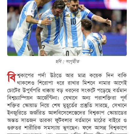
ছবি : সংগৃহীত
বি
শ্বকাপের পর্দা উঠতে আর মাত্র কয়েক দিন বাকি
থাকলেও শিরোপা ধরে রাখার মিশনে নামার আগেই
চোটের উপুর্যপরি ধাক্কায় বড় ধরনের সংকটে পড়েছে বর্তমান
বিশ্বচ্যাম্পিয়ন আর্জেন্টিনা। যেখানে অন্য পরাশক্তিরা পূর্ণ
শক্তির স্কোয়াড নিয়ে শেষ মুহূর্তের প্রস্তুতি সারছে, সেখানে
ইনজুরিতে জর্জরিত আলবিসেলেস্তেদের বিশ্বকাপ স্কোয়াডের
অন্তত সাতজন তারকা ফুটবলার বর্তমানে মাঠের বাইরে ও
গুরুতর শারীরিক সমস্যায় ভুগছেন। ফলে আসন্ন বিশ্বকাপে