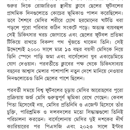
শুরুর দিকে রোজারিওর স্থানীয় ক্লাবে ছেলের ফুটবলের
প্রাথমিক দিনগুলোতে কোচের ভূমিকাও পালন করেছিলেন।
তবে শৈশবে মেসির শরীরে গ্রোথ হরমোনের ঘাটতি ধরা
পড়লে পুরো পরিবার কঠিন সংকটে পড়ে। অত্যন্ত ব্যয়বহুল
সেই চিকিৎসার খরচ জোগাতে এবং ছেলের ফুটবল প্রতিভা
টিকিয়ে রাখতে বিকল্প পথ খুঁজতে থাকেন তিনি। সেই
উদ্দেশ্যেই ২০০০ সালে মাত্র ১৩ বছর বয়সী মেসিকে নিয়ে
তিনি স্পেনে পাড়ি জমা এবং বার্সেলোনা যুব একাডেমিতে
যোগ দেওয়ান। পরবর্তীতে ক্লাবের পক্ষ থেকে চিকিৎসাব্যয়
বহনের আশ্বাস মেলার পাশাপাশি নতুন দেশে মানিয়ে নেওয়ার
দিনগুলোতেও তিনি ছেলের পাশে ছিলেন।
পরবর্তী সময়ে বিশ্ব ফুটবলের চূড়ায় মেসির আরোহণের পুরো
প্রক্রিয়ায় জর্জ মেসি গুরুত্বপূর্ণ ভূমিকা রেখে গেছেন। কেবল
পিতা হিসেবেই নয়, মেসির প্রতিনিধি ও এজেন্ট হিসেবে তাঁর
চুক্তি, পারিশ্রমিক ও দলবদলের মতো সিদ্ধান্তগুলো তিনিই
পরিচালনা করতেন। বার্সেলোনায় মেসির দুই দশকের দীর্ঘ
ক্যারিয়ারের পর পিএসজি এবং ২০২৩ সালে ইন্টার