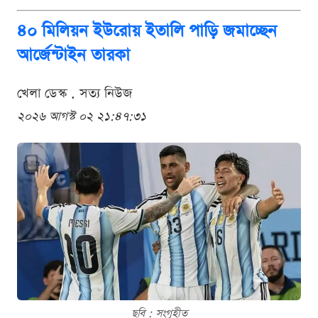
৪০ মিলিয়ন ইউরোয় ইতালি পাড়ি জমাচ্ছেন
আর্জেন্টাইন তারকা
খেলা ডেস্ক . সত্য নিউজ
২০২৬ আগস্ট ০২ ২১:৪৭:৩১
ছবি : সংগৃহীত