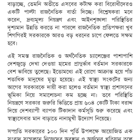
বাড়াচ্ছে, তেমনি অতীতে এসবের কটাক্ষ করা বিরোধীদেরও
একটি পাল্টা রাজনৈতিক বার্তা দিচ্ছে। বিশ্লেষকরা মনে
করেন, দ্রব্যমূল্য নিয়ন্ত্রণ এবং আইনশৃঙ্খলা পরিস্থিতির
দৃশ্যমান উন্নতি করতে না পারলে রাজনৈতিক প্রতিপক্ষরা খুব
শিগগিরই সরকারকে আরও বড় ধরনের চাপে ফেলতে সক্ষম
হবে।
এই সমস্ত রাজনৈতিক ও অর্থনৈতিক চ্যালেঞ্জের পাশাপাশি
দেশজুড়ে দেখা দেওয়া হামের প্রাদুর্ভাব বর্তমান সরকারকে
বেশ ভাবিয়ে তুলেছে। ইতোমধ্যে এই রোগে আক্রান্ত হয়ে পাঁচ
শতাধিক মানুষের মৃত্যু হয়েছে। এই স্বাস্থ্য সংকটের জন্য
আগের সরকারকে দায়ী করা হলেও বর্তমান স্বাস্থ্য প্রশাসনের
ভূমিকা নিয়ে সমালোচনা কম হচ্ছে না। তবে পরিস্থিতি
নিয়ন্ত্রণে সরকার জরুরি ভিত্তিতে প্রায় ৬০৪ কোটি টাকা বরাদ্দ
দিয়ে দেশব্যাপী ব্যাপক টিকাদান কর্মসূচি শুরু করেছে এবং
স্বাস্থ্যসেবার মান বাড়াতে নানামুখী উদ্যোগ নিয়েছে।
সম্প্রতি সরকারের ১০০ দিন পূর্তি উপলক্ষে আয়োজিত এক
সংবাদ সম্মেলনে নিজেদের অবস্থান ও অর্জনের খতিয়ান তুলে