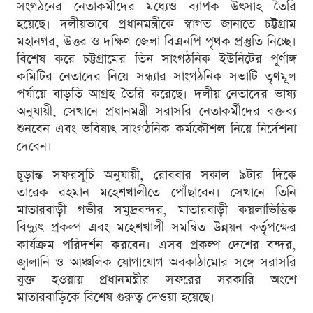
সংগঠনের নেতাকর্মীদের মধ্যেও ব্যাপক উৎসাহ তৈরি
হয়েছে। দলীয়ভাবে প্রধানমন্ত্রীকে স্বাগত জানাতে চট্টগ্রাম
মহানগর, উত্তর ও দক্ষিণ জেলা বিএনপি পৃথক প্রস্তুতি নিচ্ছে।
বিশেষ করে চট্টগ্রামের তিন সাংগঠনিক ইউনিটের পূর্ণাঙ্গ
কমিটির নেতাদের নিয়ে সন্ধ্যার সাংগঠনিক সভাটি তৃণমূল
পর্যায়ে বাড়তি আগ্রহ তৈরি করেছে। দলীয় নেতাদের ভাষ্য
অনুযায়ী, সেখানে প্রধানমন্ত্রী সরাসরি নেতাকর্মীদের বক্তব্য
শুনবেন এবং ভবিষ্যৎ সাংগঠনিক কর্মকৌশল নিয়ে নির্দেশনা
দেবেন।
চূড়ান্ত সফরসূচি অনুযায়ী, রোববার সকাল ৯টার দিকে
তারেক রহমান মহেশখালীতে পৌঁছাবেন। সেখানে তিনি
মাতারবাড়ী গভীর সমুদ্রবন্দর, মাতারবাড়ী কয়লাভিত্তিক
বিদ্যুৎ প্রকল্প এবং মহেশখালী সমন্বিত উন্নয়ন কর্তৃপক্ষের
কার্যক্রম পরিদর্শন করবেন। এসব প্রকল্প দেশের বন্দর,
জ্বালানি ও আঞ্চলিক যোগাযোগ অবকাঠামোর সঙ্গে সরাসরি
যুক্ত হওয়ায় প্রধানমন্ত্রীর সফরের সরকারি অংশে
মাতারবাড়িকে বিশেষ গুরুত্ব দেওয়া হয়েছে।