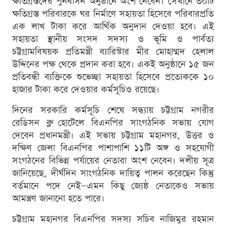
ক্ষতিগ্রস্তদের পুনর্বাসন অনুষ্ঠানে অংশ নেবেন। সেখানে ৩০টি
ক্ষতিগ্রস্ত পরিবারকে ঘর নির্মাণে সহায়তা হিসেবে পরিবারপ্রতি
এক লাখ টাকা করে আর্থিক অনুদান দেওয়া হবে। এই
সহায়তা স্থানীয় সংসদ সদস্য ও ভূমি ও পার্বত্য
চট্টগ্রামবিষয়ক প্রতিমন্ত্রী ব্যারিস্টার মীর মোহাম্মদ হেলাল
উদ্দিনের পক্ষ থেকে প্রদান করা হবে। একই অনুষ্ঠানে ১৫ জন
প্রতিবন্ধী ব্যক্তিকে শুভেচ্ছা সহায়তা হিসেবে প্রত্যেককে ১০
হাজার টাকা করে দেওয়ার কর্মসূচিও রয়েছে।
দিনের সরকারি কর্মসূচি শেষে সন্ধ্যায় চট্টগ্রাম নগরীর
রেডিসন ব্লু হোটেলে বিএনপির সাংগঠনিক সভায় যোগ
দেবেন প্রধানমন্ত্রী। এই সভায় চট্টগ্রাম মহানগর, উত্তর ও
দক্ষিণ জেলা বিএনপির পাশাপাশি ১১টি অঙ্গ ও সহযোগী
সংগঠনের বিভিন্ন পর্যায়ের নেতারা অংশ নেবেন। দলীয় সূত্র
জানিয়েছে, দীর্ঘদিন সাংগঠনিক দায়িত্ব পালন করেছেন কিন্তু
বর্তমানে পদে নেই—এমন কিছু জ্যেষ্ঠ নেতাকেও সভায়
আমন্ত্রণ জানানো হতে পারে।
চট্টগ্রাম মহানগর বিএনপির সদস্য সচিব নাজিমুর রহমান