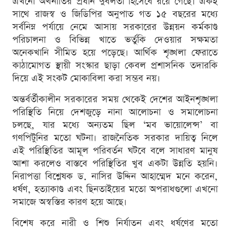
এখনো অর্থনীতির প্রধান দুর্বলতা হিসেবে রয়ে গেছে। একই
সাথে রাজস্ব ও জিডিপির অনুপাত গত ১৫ বছরের মধ্যে
সর্বনিম্ন পর্যায়ে নেমে আসায় সরকারের উন্নয়ন কর্মকাণ্ড
পরিচালনা ও বিভিন্ন খাতে ভর্তুকি দেওয়ার সক্ষমতা
অনেকখানি সীমিত হয়ে পড়েছে। আর্থিক শৃঙ্খলা ফেরাতে
কাঠামোগত স্থায়ী সংস্কার ছাড়া কেবল প্রশাসনিক তদারকি
দিয়ে এই সংকট মোকাবিলা করা সম্ভব নয়।
অন্তর্বর্তীকালীন সরকারের সময় থেকেই দেশের আইনশৃঙ্খলা
পরিস্থিতি নিয়ে দেশজুড়ে নানা আলোচনা ও সমালোচনা
চলছে, যার মধ্যে অন্যতম ছিল ‘মব ভায়োলেন্স’ বা
গণপিটুনির মতো ঘটনা। রাজনৈতিক সরকার দায়িত্ব নিলে
এই পরিস্থিতির আমূল পরিবর্তন ঘটবে বলে সাধারণ মানুষ
আশা করলেও বাস্তবে পরিস্থিতির খুব একটা উন্নতি হয়নি।
নিরাপত্তা বিশ্লেষক ড. নাসির উদ্দিন আহাম্মেদ মনে করেন,
ধর্ষণ, হত্যাকাণ্ড এবং ছিনতাইয়ের মতো অপরাধগুলো এখনো
সমাজে অস্বস্তির কারণ হয়ে আছে।
বিশেষ করে নারী ও শিশু নির্যাতন এবং ধর্ষণের মতো