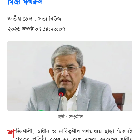
মির্জা ফখরুল
জাতীয় ডেস্ক . সত্য নিউজ
২০২৬ আগস্ট ০৭ ১৪:২৩:০৭
ছবি : সংগৃহীত
শ
ক্তিশালী, স্বাধীন ও দায়িত্বশীল গণমাধ্যম ছাড়া টেকসই
গণতন্ত্র প্রতিষ্ঠা সম্ভব নয় বলে মন্তব্য করেছেন স্থানীয়