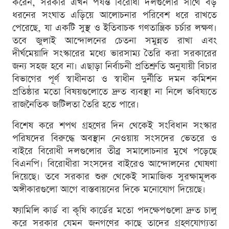
করেন, সরকার এখন পর্যন্ত বিরোধী দলগুলোর সাথে বড়
ধরনের সংঘাত এড়িয়ে আলোচনার পরিবেশ ধরে রাখতে
পেরেছে, যা একটি সুস্থ ও ইতিবাচক গণতান্ত্রিক চর্চার লক্ষণ।
তবে জুলাই আন্দোলনের চেতনা সমুন্নত রাখা এবং
দীর্ঘমেয়াদি সংস্কারের মধ্যে ভারসাম্য তৈরি করা সরকারের
জন্য সহজ হবে না। এছাড়া নির্বাচনী প্রতিশ্রুতি অনুযায়ী বিচার
বিভাগের পূর্ণ স্বাধীনতা ও স্বাধীন দুর্নীতি দমন কমিশন
প্রতিষ্ঠার মতো বিষয়গুলোতে দ্রুত ব্যবস্থা না নিলে ভবিষ্যতে
রাজনৈতিক জটিলতা তৈরি হতে পারে।
বিশেষ করে শপথ গ্রহণের দিন থেকেই সংবিধান সংস্কার
পরিষদের বিরুদ্ধে অবস্থান নেওয়ায় সংসদের ভেতরে ও
বাইরে বিরোধী দলগুলোর তীব্র সমালোচনার মুখে পড়েছে
বিএনপি। বিরোধীরা সংসদের বাইরেও আন্দোলনের ঘোষণা
দিয়েছে। তবে সরকার শুরু থেকেই সামাজিক সুরক্ষামূলক
অঙ্গীকারগুলো আগে বাস্তবায়নের দিকে মনোযোগ দিয়েছে।
ফ্যামিলি কার্ড বা কৃষি কার্ডের মতো পদক্ষেপগুলো দ্রুত চালু
করে সরকার যেমন জনগণের কাছে তাদের গ্রহণযোগ্যতা