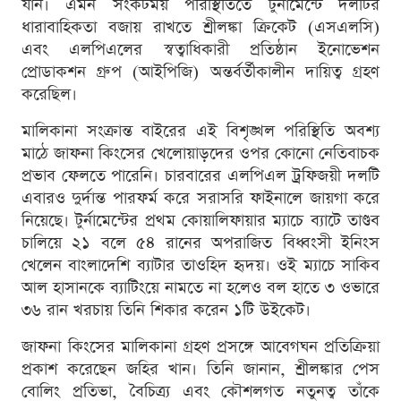
যান। এমন সংকটময় পরিস্থিতিতে টুর্নামেন্টে দলটির
ধারাবাহিকতা বজায় রাখতে শ্রীলঙ্কা ক্রিকেট (এসএলসি)
এবং এলপিএলের স্বত্বাধিকারী প্রতিষ্ঠান ইনোভেশন
প্রোডাকশন গ্রুপ (আইপিজি) অন্তর্বর্তীকালীন দায়িত্ব গ্রহণ
করেছিল।
মালিকানা সংক্রান্ত বাইরের এই বিশৃঙ্খল পরিস্থিতি অবশ্য
মাঠে জাফনা কিংসের খেলোয়াড়দের ওপর কোনো নেতিবাচক
প্রভাব ফেলতে পারেনি। চারবারের এলপিএল ট্রফিজয়ী দলটি
এবারও দুর্দান্ত পারফর্ম করে সরাসরি ফাইনালে জায়গা করে
নিয়েছে। টুর্নামেন্টের প্রথম কোয়ালিফায়ার ম্যাচে ব্যাটে তাণ্ডব
চালিয়ে ২১ বলে ৫৪ রানের অপরাজিত বিধ্বংসী ইনিংস
খেলেন বাংলাদেশি ব্যাটার তাওহিদ হৃদয়। ওই ম্যাচে সাকিব
আল হাসানকে ব্যাটিংয়ে নামতে না হলেও বল হাতে ৩ ওভারে
৩৬ রান খরচায় তিনি শিকার করেন ১টি উইকেট।
জাফনা কিংসের মালিকানা গ্রহণ প্রসঙ্গে আবেগঘন প্রতিক্রিয়া
প্রকাশ করেছেন জহির খান। তিনি জানান, শ্রীলঙ্কার পেস
বোলিং প্রতিভা, বৈচিত্র্য এবং কৌশলগত নতুনত্ব তাঁকে