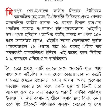
মি
রপুর শের-ই-বাংলা জাতীয় ক্রিকেট স্টেডিয়ামে
আয়োজিত দুই ম্যাচ টি-টোয়েন্টি সিরিজের প্রথম খেলায়
মালয়েশিয়া জাতীয় দলকে ৮৯ রানের বিশাল ব্যবধানে
পরাজিত করেছে বাংলাদেশ হাই-পারফরম্যান্স (এইচপি)
দল। প্রথম ইনিংসে প্রত্যাশিত ব্যাটিং করতে না পেরে ১৫৮
রানে অলআউট হলেও, এইচপি দলের বোলারদের দুর্দান্ত
পারফরম্যান্সে ১৬ ওভারে মাত্র ৬৯ রানেই গুটিয়ে যায়
সফরকারী মালয়েশিয়ার ইনিংস। এই জয়ের ফলে সিরিজে
১-০ ব্যবধানে এগিয়ে গেল স্বাগতিকরা।
টস হেরে প্রথমে ব্যাট করতে নেমে শুরুতেই ধাক্কা খায়
বাংলাদেশ এইচপি। ৭ বল খেলে কোনো রান না করেই
সাজঘরে ফেরেন ওপেনার জিসান আলম। অপর ওপেনার
জাওয়াদ আবরার ১৮ বলে একটি ছক্কা ও তিনটি চারে
আক্রমণাত্মক ২৮ রান করলেও পরবর্তী ব্যাটার আরিফুল
ইসলাম, সাব্বির রহমান ও প্রীতম কুমার দ্রুত বিদায় নেন।
তবে ষষ্ঠ উইকেটে অধিনায়ক এসএম মেহেরব ও পেস