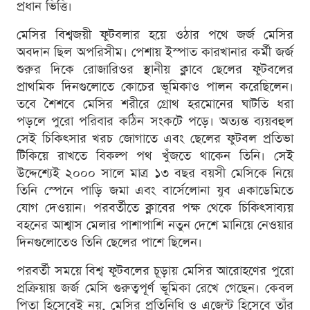
প্রধান ভিত্তি।
মেসির বিশ্বজয়ী ফুটবলার হয়ে ওঠার পথে জর্জ মেসির
অবদান ছিল অপরিসীম। পেশায় ইস্পাত কারখানার কর্মী জর্জ
শুরুর দিকে রোজারিওর স্থানীয় ক্লাবে ছেলের ফুটবলের
প্রাথমিক দিনগুলোতে কোচের ভূমিকাও পালন করেছিলেন।
তবে শৈশবে মেসির শরীরে গ্রোথ হরমোনের ঘাটতি ধরা
পড়লে পুরো পরিবার কঠিন সংকটে পড়ে। অত্যন্ত ব্যয়বহুল
সেই চিকিৎসার খরচ জোগাতে এবং ছেলের ফুটবল প্রতিভা
টিকিয়ে রাখতে বিকল্প পথ খুঁজতে থাকেন তিনি। সেই
উদ্দেশ্যেই ২০০০ সালে মাত্র ১৩ বছর বয়সী মেসিকে নিয়ে
তিনি স্পেনে পাড়ি জমা এবং বার্সেলোনা যুব একাডেমিতে
যোগ দেওয়ান। পরবর্তীতে ক্লাবের পক্ষ থেকে চিকিৎসাব্যয়
বহনের আশ্বাস মেলার পাশাপাশি নতুন দেশে মানিয়ে নেওয়ার
দিনগুলোতেও তিনি ছেলের পাশে ছিলেন।
পরবর্তী সময়ে বিশ্ব ফুটবলের চূড়ায় মেসির আরোহণের পুরো
প্রক্রিয়ায় জর্জ মেসি গুরুত্বপূর্ণ ভূমিকা রেখে গেছেন। কেবল
পিতা হিসেবেই নয়, মেসির প্রতিনিধি ও এজেন্ট হিসেবে তাঁর