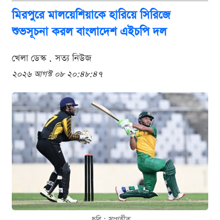
মিরপুরে মালয়েশিয়াকে হারিয়ে সিরিজে
শুভসূচনা করল বাংলাদেশ এইচপি দল
খেলা ডেস্ক . সত্য নিউজ
২০২৬ আগস্ট ০৮ ২০:৪৮:৪৭
ছবি : সংগৃহীত