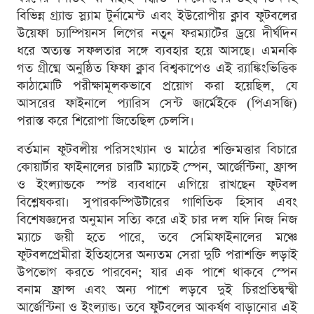
বিভিন্ন গ্র্যান্ড স্ল্যাম টুর্নামেন্ট এবং ইউরোপীয় ক্লাব ফুটবলের
উয়েফা চ্যাম্পিয়নস লিগের নতুন ফরম্যাটের ড্রয়ে দীর্ঘদিন
ধরে অত্যন্ত সফলতার সঙ্গে ব্যবহার হয়ে আসছে। এমনকি
গত গ্রীষ্মে অনুষ্ঠিত ফিফা ক্লাব বিশ্বকাপেও এই র‌্যাঙ্কিংভিত্তিক
কাঠামোটি পরীক্ষামূলকভাবে প্রয়োগ করা হয়েছিল, যে
আসরের ফাইনালে প্যারিস সেন্ট জার্মেইকে (পিএসজি)
পরাস্ত করে শিরোপা জিতেছিল চেলসি।
বর্তমান ফুটবলীয় পরিসংখ্যান ও মাঠের শক্তিমত্তার বিচারে
কোয়ার্টার ফাইনালের চারটি ম্যাচেই স্পেন, আর্জেন্টিনা, ফ্রান্স
ও ইংল্যান্ডকে স্পষ্ট ব্যবধানে এগিয়ে রাখছেন ফুটবল
বিশ্লেষকরা। সুপারকম্পিউটারের গাণিতিক হিসাব এবং
বিশেষজ্ঞদের অনুমান সত্যি করে এই চার দল যদি নিজ নিজ
ম্যাচে জয়ী হতে পারে, তবে সেমিফাইনালের মঞ্চে
ফুটবলপ্রেমীরা ইতিহাসের অন্যতম সেরা দুটি পরাশক্তি লড়াই
উপভোগ করতে পারবেন; যার এক পাশে থাকবে স্পেন
বনাম ফ্রান্স এবং অন্য পাশে লড়বে দুই চিরপ্রতিদ্বন্দ্বী
আর্জেন্টিনা ও ইংল্যান্ড। তবে ফুটবলের আকর্ষণ বাড়ানোর এই