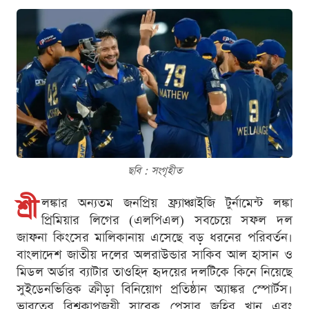
ছবি : সংগৃহীত
শ্রী
লঙ্কার অন্যতম জনপ্রিয় ফ্র্যাঞ্চাইজি টুর্নামেন্ট লঙ্কা
প্রিমিয়ার লিগের (এলপিএল) সবচেয়ে সফল দল
জাফনা কিংসের মালিকানায় এসেছে বড় ধরনের পরিবর্তন।
বাংলাদেশ জাতীয় দলের অলরাউন্ডার সাকিব আল হাসান ও
মিডল অর্ডার ব্যাটার তাওহিদ হৃদয়ের দলটিকে কিনে নিয়েছে
সুইডেনভিত্তিক ক্রীড়া বিনিয়োগ প্রতিষ্ঠান অ্যাঙ্কর স্পোর্টস।
ভারতের বিশ্বকাপজয়ী সাবেক পেসার জহির খান এবং