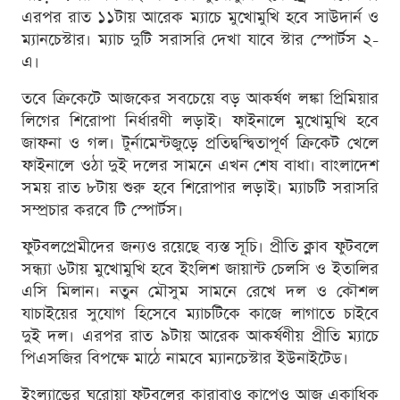
এরপর রাত ১১টায় আরেক ম্যাচে মুখোমুখি হবে সাউদার্ন ও
ম্যানচেস্টার। ম্যাচ দুটি সরাসরি দেখা যাবে স্টার স্পোর্টস ২-
এ।
তবে ক্রিকেটে আজকের সবচেয়ে বড় আকর্ষণ লঙ্কা প্রিমিয়ার
লিগের শিরোপা নির্ধারণী লড়াই। ফাইনালে মুখোমুখি হবে
জাফনা ও গল। টুর্নামেন্টজুড়ে প্রতিদ্বন্দ্বিতাপূর্ণ ক্রিকেট খেলে
ফাইনালে ওঠা দুই দলের সামনে এখন শেষ বাধা। বাংলাদেশ
সময় রাত ৮টায় শুরু হবে শিরোপার লড়াই। ম্যাচটি সরাসরি
সম্প্রচার করবে টি স্পোর্টস।
ফুটবলপ্রেমীদের জন্যও রয়েছে ব্যস্ত সূচি। প্রীতি ক্লাব ফুটবলে
সন্ধ্যা ৬টায় মুখোমুখি হবে ইংলিশ জায়ান্ট চেলসি ও ইতালির
এসি মিলান। নতুন মৌসুম সামনে রেখে দল ও কৌশল
যাচাইয়ের সুযোগ হিসেবে ম্যাচটিকে কাজে লাগাতে চাইবে
দুই দল। এরপর রাত ৯টায় আরেক আকর্ষণীয় প্রীতি ম্যাচে
পিএসজির বিপক্ষে মাঠে নামবে ম্যানচেস্টার ইউনাইটেড।
ইংল্যান্ডের ঘরোয়া ফুটবলের কারাবাও কাপেও আজ একাধিক