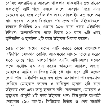
বোলিং অলরাউন্ডার আবদুল গাফফার সাকলাইন ৫৩ রানের
গুরুত্বপূর্ণ জুটি গড়ে দলকে ভালো অবস্থায় নিয়ে যান।
মেহেরব ২২ বলে সর্বোচ্চ ৪০ এবং সাকলাইন ২৬ বলে ৩২
রান করেন। তাদের বিদায়ের পর দ্রুত বাকি উইকেটগুলো
হারালে নির্ধারিত ২০ ওভারে ১৫৮ রানে থামে এইচপির
ইনিংস। মালয়েশিয়ার পক্ষে বিজয় ২৫ রানে ৩টি এবং
মুনিয়ান্দি ও জুনাইদ ২টি করে উইকেট শিকার করেন।
১৫৯ রানের জয়ের লক্ষ্যে ব্যাট করতে নেমে বাংলাদেশ
এইচপির চমৎকার বোলিং আক্রমণের সামনে তাসের ঘরের
মতো ভেঙে পড়ে মালয়েশিয়ার ব্যাটিং লাইনআপ। দলের
পক্ষে সর্বোচ্চ ২৯ রান করেন আহমেদ আকিল, এছাড়া
মোহাম্মদ আমির ও বিজয় উন্নি ১৪ রান করে দুটি অঙ্কের
দেখা পান। এইচপির হয়ে বল হাতে অসাধারণ পারফরম্যান্স
দেখিয়ে মোহাম্মদ রুবেল ও রাকিবুল হাসান ২টি করে
উইকেট নেন এবং আবু হায়দার রনি, সাকলাইন, মেহেরব ও
মৃত্যুঞ্জয় চৌধুরী ১টি করে উইকেট পান। মিরপুরেই আগামী
সোমবার (১০ আগস্ট) সিরিজের দ্বিতীয় ও শেষ ম্যাচটি