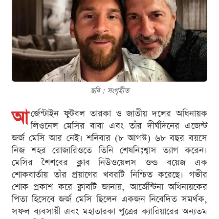
ছবি : সংগৃহীত
আ
র্জেন্টাইন ফুটবল তারকা ও জাতীয় দলের অধিনায়ক
লিওনেল মেসির বাবা এবং তাঁর দীর্ঘদিনের এজেন্ট
জর্জ মেসি আর নেই। শনিবার (৮ আগস্ট) ৬৮ বছর বয়সে
নিজ শহর রোজারিওতে তিনি শেষনিঃশ্বাস ত্যাগ করেন।
মেসির শৈশবের ক্লাব নিউওয়েলস ওল্ড বয়েজ এক
শোকবার্তায় তাঁর প্রয়াণের খবরটি নিশ্চিত করেছে। গভীর
শোক প্রকাশ করে ক্লাবটি জানায়, আর্জেন্টিনা অধিনায়কের
পিতা হিসেবে জর্জ মেসি ছিলেন একজন নিবেদিত সমর্থক,
সফল ব্যবসায়ী এবং মহাতারকা পুত্রের ক্যারিয়ারের অন্যতম