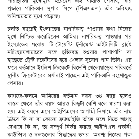
পরিস্থিতির মুখোমুখি হয়েছেন এই বাঁহাতি পেসার, যার
প্রভাবে পাকিস্তান সুপার লিগে (পিএসএল) তাঁর ভবিষ্যৎ
অনিশ্চয়তার মুখে পড়েছে।
চলতি বছরেই ইংল্যান্ডের নাগরিকত্ব পাওয়ার কথা নিজের
মুখে নিশ্চিত করেছিলেন আমির। নাগরিকত্ব পাওয়ার পর
ইংল্যান্ডের ঘরোয়া টি-টোয়েন্টি টুর্নামেন্ট ভাইটালিটি ব্লাস্টে
নটিংহ্যামশায়ারের সঙ্গে চুক্তিবদ্ধ হওয়ার পাশাপাশি দ্য
হান্ড্রেডে ট্রেন্ট রকেটসের হয়ে খেলার সুযোগ পান তিনি। এর
ফলে বর্তমানে ইংলিশ ক্রিকেটে বিদেশি খেলোয়াড়ের পরিবর্তে
স্থানীয় ক্রিকেটারের মর্যাদাই পাচ্ছেন এই পাকিস্তানি বংশোদ্ভূত
পেসার।
কাগজে-কলমে আমিরের বর্তমান বয়স ৩৪ বছর হলেও
বাস্তব ক্ষেত্রে তাঁর বয়স আরও কিছুটা বেশি বলে ধারণা করা
হয়। এই বয়সে এসে আইপিএলের আগামী নিলামে তাঁর নাম
উঠবে কি না বা কোনো ফ্র্যাঞ্চাইজি তাঁকে দলে নিতে আগ্রহ
দেখাবে কি না, তা সম্পূর্ণ নির্ভর করছে আইপিএল গভর্নিং
কাউন্সিল ও দলগুলোর সিদ্ধান্তের ওপর। অবশ্য নিজের পক্ষ