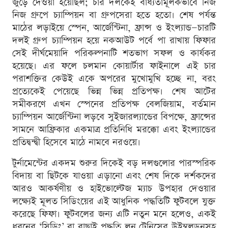
জুড়ে দেওয়া হয়েছিল; চার দলকেই বাধ্যতামূলকভাবে নিজ
নিজ গ্রুপে চ্যাম্পিয়ন বা গ্রুপসেরা হতে হতো। শেষ পর্যন্ত
মাঠের লড়াইয়ে স্পেন, আর্জেন্টিনা, ফ্রান্স ও ইংল্যান্ড—চারটি
দলই গ্রুপ চ্যাম্পিয়ন হয়ে নকআউট পর্বে পা রাখায় ফিফার
সেই দীর্ঘমেয়াদি পরিকল্পনাটি শতভাগ সফল ও কার্যকর
হয়েছে। এর ফলে চলমান কোয়ার্টার ফাইনালে এই চার
পরাশক্তির কেউই একে অপরের মুখোমুখি হচ্ছে না, বরং
প্রত্যেকেই পেয়েছে ভিন্ন ভিন্ন প্রতিপক্ষ। শেষ আটের
সমীকরণে এখন স্পেনের প্রতিপক্ষ বেলজিয়াম, বর্তমান
চ্যাম্পিয়ন আর্জেন্টিনা লড়বে সুইজারল্যান্ডের বিপক্ষে, ফ্রান্সের
সামনে আফ্রিকার একমাত্র প্রতিনিধি মরক্কো এবং ইংল্যান্ডের
প্রতিদ্বন্দ্বী হিসেবে মাঠে নামবে নরওয়ে।
টুর্নামেন্টের একদম শুরুর দিকেই বড় দলগুলোর পারস্পরিক
বিদায় বা ছিটকে যাওয়া এড়ানো এবং শেষ দিকে দর্শকদের
আরও আকর্ষণীয় ও হাইভোল্টেজ ম্যাচ উপহার দেওয়ার
লক্ষ্যেই মূলত সিডিংয়ের এই আধুনিক পদ্ধতিটি ফুটবলে যুক্ত
করেছে ফিফা। ফুটবলের জন্য এটি নতুন মনে হলেও, একই
ধরনের ‘সিডিং’ বা বাছাই পদ্ধতি লন টেনিসের উইম্বলডনসহ