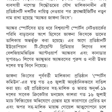
ব্যবসায়ী নাগেন্দ্র সিদ্ধৌতমের যৌথ মালিকানাধীন এই
প্রতিষ্ঠানটি দলটির দায়িত্ব নেওয়ার পর ফ্র্যাঞ্চাইজিটির নতুন
নাম রাখা হয়েছে ‘অ্যাঙ্কর জাফনা কিংস’।
অ্যাঙ্কর স্পোর্টসের হাত ধরে বিশ্বব্যাপী স্পোর্টস নেটওয়ার্কের
পরিধি বাড়ানোর অংশ হিসেবে জাফনা কিংসকে তাদের
তালিকায় অন্তর্ভুক্ত করা হয়েছে। এর আগে প্রতিষ্ঠানটি
ইউরোপিয়ান টি-টোয়েন্টি প্রিমিয়ার লিগের দল
বেলজিয়ামভিত্তিক অ্যান্টওয়ার্প অ্যাঙ্করস এবং কানাডার
সুপার৬০ লিগের ভ্যাঙ্কুভার অ্যাঙ্করসের পুরুষ ও নারী উভয়
দলের স্বত্ব কিনে নিয়েছে।
জাফনা কিংসের পূর্ববর্তী মালিকানা প্রতিষ্ঠান ‘স্পোর্টস
কমিউন’-এর স্বত্ব গত ২৩ জুলাই আনুষ্ঠানিকভাবে বাতিল
করা হয়। ওই প্রতিষ্ঠানের সহ-মালিক ও ভারত অনূর্ধ্ব-১৯
দলের সাবেক ক্রিকেটার মনজোৎ কালরা গত ১৬ জুলাই
ম্যাচ ফিক্সিংয়ের অভিযোগে গ্রেপ্তার হয়ে কারাগারে প্রেরিত হন
এবং অপর সহ-মালিক মায়াঙ্ক গোয়েল আত্মগোপনে চলে