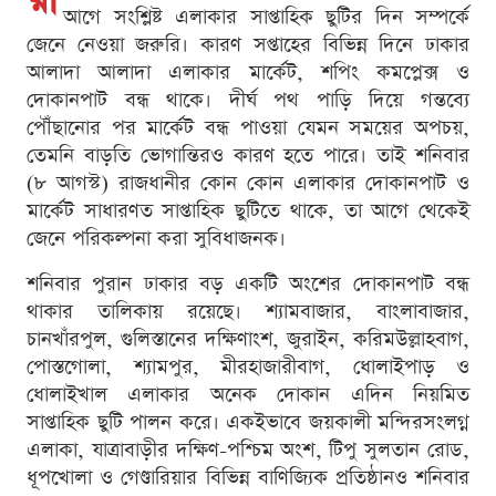
আগে সংশ্লিষ্ট এলাকার সাপ্তাহিক ছুটির দিন সম্পর্কে
জেনে নেওয়া জরুরি। কারণ সপ্তাহের বিভিন্ন দিনে ঢাকার
আলাদা আলাদা এলাকার মার্কেট, শপিং কমপ্লেক্স ও
দোকানপাট বন্ধ থাকে। দীর্ঘ পথ পাড়ি দিয়ে গন্তব্যে
পৌঁছানোর পর মার্কেট বন্ধ পাওয়া যেমন সময়ের অপচয়,
তেমনি বাড়তি ভোগান্তিরও কারণ হতে পারে। তাই শনিবার
(৮ আগস্ট) রাজধানীর কোন কোন এলাকার দোকানপাট ও
মার্কেট সাধারণত সাপ্তাহিক ছুটিতে থাকে, তা আগে থেকেই
জেনে পরিকল্পনা করা সুবিধাজনক।
শনিবার পুরান ঢাকার বড় একটি অংশের দোকানপাট বন্ধ
থাকার তালিকায় রয়েছে। শ্যামবাজার, বাংলাবাজার,
চানখাঁরপুল, গুলিস্তানের দক্ষিণাংশ, জুরাইন, করিমউল্লাহবাগ,
পোস্তগোলা, শ্যামপুর, মীরহাজারীবাগ, ধোলাইপাড় ও
ধোলাইখাল এলাকার অনেক দোকান এদিন নিয়মিত
সাপ্তাহিক ছুটি পালন করে। একইভাবে জয়কালী মন্দিরসংলগ্ন
এলাকা, যাত্রাবাড়ীর দক্ষিণ-পশ্চিম অংশ, টিপু সুলতান রোড,
ধূপখোলা ও গেণ্ডারিয়ার বিভিন্ন বাণিজ্যিক প্রতিষ্ঠানও শনিবার