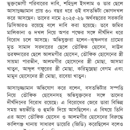
ভুক্তভোগী পরিবারের দাবি, শহিদুল ইসলাম ও তার ছেলে
আসাদুজ্জামান প্রায় ৩০ বছর ধরে ওই বসতভিটা ভোগদখল
করে আসছেন। তাদের নামে ২০২৫-২৬ অর্থবছরের সরকারি
ডিসিআরও রয়েছে বলে দাবি করা হয়েছে। তবে জমির
মালিকানা ও দখল নিয়ে অপর পক্ষের সঙ্গে দীর্ঘদিন ধরে
বিরোধ চলে আসছে। অভিযুক্তরা হলেন—কৃষ্ণনগর গ্রামের
মৃত সামাদ সরদারের ছেলে তৌফিক হোসেন, দাউদ
তরফদারের ছেলে আলমগীর হোসেন, তৌফিক হোসেনের স্ত্রী
সায়মা পারভীন, আলমগীর হোসেনের স্ত্রী মোছা. আসমা
খাতুন, আব্দুল গফুরের স্ত্রী মোছা. করিমুন্নেছা বেগম এবং
মামুন হোসেনের স্ত্রী মোছা. রাবেয়া খাতুন।
আসাদুজ্জামান অভিযোগ করে বলেন, বসতভিটার সম্পত্তি
নিয়ে তৌফিক হোসেনসহ অভিযুক্তদের সঙ্গে তাদের
দীর্ঘদিনের বিরোধ রয়েছে। এ বিরোধের জেরে তারা বিভিন্ন
সময় ভয়ভীতি ও হুমকি দিয়ে আসছিলেন। এ বিষয়ে তিনি
এর আগে তৌফিক হোসেন ও আলমগীর হোসেনের বিরুদ্ধে
কালিগঞ্জ থানায় সাধারণ ডায়েরি (জিডি) করেছিলেন বলেও