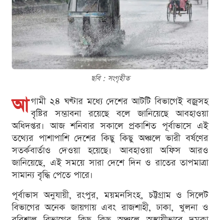
ছবি : সংগৃহীত
আ
গামী ২৪ ঘণ্টার মধ্যে দেশের আটটি বিভাগেই বজ্রসহ
বৃষ্টির সম্ভাবনা রয়েছে বলে জানিয়েছে আবহাওয়া
অধিদপ্তর। আজ শনিবার সকালে প্রকাশিত পূর্বাভাসে এই
তথ্যের পাশাপাশি দেশের কিছু কিছু অঞ্চলে ভারী বর্ষণের
সতর্কবার্তাও দেওয়া হয়েছে। আবহাওয়া অফিস আরও
জানিয়েছে, এই সময়ে সারা দেশে দিন ও রাতের তাপমাত্রা
সামান্য বৃদ্ধি পেতে পারে।
পূর্বাভাস অনুযায়ী, রংপুর, ময়মনসিংহ, চট্টগ্রাম ও সিলেট
বিভাগের অনেক জায়গায় এবং রাজশাহী, ঢাকা, খুলনা ও
বরিশাল বিভাগের কিছু কিছু অঞ্চলে অস্থায়ীভাবে দমকা