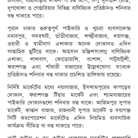
এলাকা, যাত্রাবাড়ীর দক্ষিণ-পশ্চিম অংশ, টিপু সুলতান রোড,
ধূপখোলা ও গেণ্ডারিয়ার বিভিন্ন বাণিজ্যিক প্রতিষ্ঠানও শনিবার
বন্ধ থাকতে পারে।
পুরান ঢাকার গুরুত্বপূর্ণ পাইকারি ও খুচরা ব্যবসাকেন্দ্র
নবাবপুর, সদরঘাট, তাঁতীবাজার, লক্ষ্মীবাজার, দয়াগঞ্জ,
ওয়ারী ও স্বামীবাগ এলাকার অনেক দোকানও এদিন
সাপ্তাহিক ছুটিতে থাকে। আহসান মঞ্জিলসংলগ্ন বাণিজ্যিক
এলাকা, লালবাগ, কোতোয়ালি, বংশাল, পাটুয়াটুলী,
ফরাশগঞ্জ এবং শাঁখারী বাজারের উল্লেখযোগ্য সংখ্যক
প্রতিষ্ঠানও শনিবার বন্ধ থাকার প্রচলিত তালিকায় রয়েছে।
নির্দিষ্ট মার্কেটের মধ্যে নয়াবাজার, ইসলামপুরের কাপড়ের
দোকান, ফরাশগঞ্জ টিম্বার মার্কেট এবং শ্যামবাজারের
পাইকারি দোকানগুলো শনিবার বন্ধ থাকে। আজিমপুর সুপার
মার্কেট, কাপ্তান বাজার, রাজধানী সুপার মার্কেট ও দয়াগঞ্জ
সিটি করপোরেশন মার্কেটেও এদিন নিয়মিত ব্যবসায়িক
কার্যক্রম সীমিত বা বন্ধ থাকতে পারে।