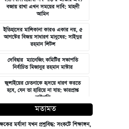
বজায় রাখা এখন সময়ের দাবি: মাহদী
আমিন
ইতিহাসের মালিকানা কারও একার নয়, ৫
আগস্টের বিজয় সাধারণ মানুষের: সাইদুর
রহমান লিটল
দেবিদ্বার ম্যানেজিং কমিটির সভাপতি
নির্বাচিত মিজানুর রহমান মাস্টার
জুলাইয়ের চেতনাকে হৃদয়ে ধারণ করতে
হবে, যেন তা হারিয়ে না যায়: ভারপ্রাপ্ত
রাষ্ট্রপতি
মতামত
ভারত সরকারের আলটিমেটামের মুখে
নতিস্বীকার, ভুল স্বীকার করল মেটা
ক্ষকের মর্যাদা যখন প্রশ্নবিদ্ধ: সংকটে শিক্ষাঙ্গন,