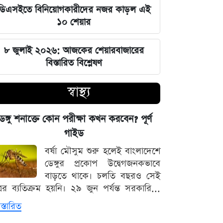
সম্পৃক্ততা নেই দিল্লির: রণধীর জয়সোয়াল
ডিএসইতে বিনিয়োগকারীদের নজর কাড়ল এই
১০ শেয়ার
সিট দখল ঘিরে আলিয়া মাদ্রাসায় ছাত্রদল-
শিবির রক্তক্ষয়ী সংঘর্ষ
৮ জুলাই ২০২৬: আজকের শেয়ারবাজারের
বিস্তারিত বিশ্লেষণ
মঙ্গলবারের পাঁচ ওয়াক্ত নামাজের সময়সূচি
স্বাস্থ্য
স্বর্ণ কিনবেন আজ? দেখে নিন বাজুসের
সর্বশেষ দর
েঙ্গু শনাক্তে কোন পরীক্ষা কখন করবেন? পূর্ণ
গাইড
৫ আগস্ট সব শিক্ষাপ্রতিষ্ঠানে বিশেষ
বর্ষা মৌসুম শুরু হলেই বাংলাদেশে
কর্মসূচির নির্দেশ
ডেঙ্গুর প্রকোপ উদ্বেগজনকভাবে
বাড়তে থাকে। চলতি বছরও সেই
স্বর্ণের সঙ্গে বাড়ল রুপা, প্লাটিনাম ও
্রের ব্যতিক্রম হয়নি। ২৯ জুন পর্যন্ত সরকারি...
প্যালাডিয়াম
স্তারিত
আজ মঙ্গলবার বন্ধ যেসব মার্কেট, বের