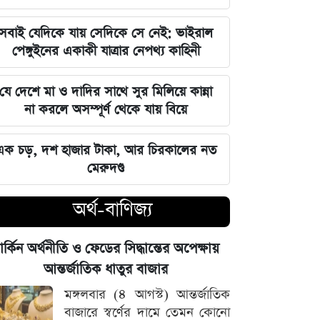
জুলাই স্মৃতি জাদুঘর উদ্বোধন করলেন
সবাই যেদিকে যায় সেদিকে সে নেই: ভাইরাল
প্রধানমন্ত্রী তারেক রহমান
পেঙ্গুইনের একাকী যাত্রার নেপথ্য কাহিনী
মার্কিন ক্ষেপণাস্ত্র মজুত নিয়ে নতুন তথ্য, কী
যে দেশে মা ও দাদির সাথে সুর মিলিয়ে কান্না
বলছে সিএনএন
না করলে অসম্পূর্ণ থেকে যায় বিয়ে
সালমানের অবয়ব পরিবর্তনের আসল কারণ
এক চড়, দশ হাজার টাকা, আর চিরকালের নত
ও ষাটোর্ধ্বদের ওজন কমানোর সঠিক নিয়ম
মেরুদণ্ড
৫ আগস্ট বিজয়ের দিন, ভিন্নমত যেন
অর্থ-বাণিজ্য
শত্রুতায় রূপ না নেয়: প্রধানমন্ত্রী তারেক
রহমান
ার্কিন অর্থনীতি ও ফেডের সিদ্ধান্তের অপেক্ষায়
নিজস্ব অর্থায়নে খালের ওপর বাঁশের সাঁকো
আন্তর্জাতিক ধাতুর বাজার
বানিয়ে দিলেন ইউপি চেয়ারম্যান পদপ্রার্থী
মঙ্গলবার (৪ আগস্ট) আন্তর্জাতিক
শেখ আলমগীর
বাজারে স্বর্ণের দামে তেমন কোনো