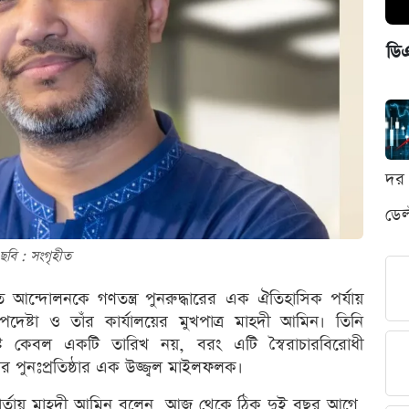
ডি
দর 
ডেল
ছবি : সংগৃহীত
িত আন্দোলনকে গণতন্ত্র পুনরুদ্ধারের এক ঐতিহাসিক পর্যায়
উপদেষ্টা ও তাঁর কার্যালয়ের মুখপাত্র মাহদী আমিন। তিনি
্ট কেবল একটি তারিখ নয়, বরং এটি স্বৈরাচারবিরোধী
ার পুনঃপ্রতিষ্ঠার এক উজ্জ্বল মাইলফলক।
বার্তায় মাহদী আমিন বলেন, আজ থেকে ঠিক দুই বছর আগে,