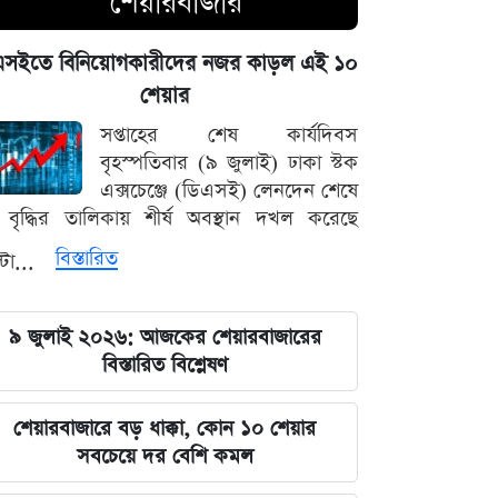
শেয়ারবাজার
পদত্যাগের হুমকি দিলে সরাসরি গ্রহণের
হুঁশিয়ারি, পেজেশকিয়ান-খামেনি দ্বন্দ্বে উত্তপ্ত
এসইতে বিনিয়োগকারীদের নজর কাড়ল এই ১০
ইরান
শেয়ার
৫ আগস্ট ঘিরে সারা দেশে কঠোর নজরদারি,
সপ্তাহের শেষ কার্যদিবস
মাঠে নামানো হয়েছে একাধিক গোয়েন্দা দল
বৃহস্পতিবার (৯ জুলাই) ঢাকা স্টক
এক্সচেঞ্জে (ডিএসই) লেনদেন শেষে
বাদ পড়ছে ৭ মার্চের ভাষণ ও বঙ্গবন্ধুর
বৃদ্ধির তালিকায় শীর্ষ অবস্থান দখল করেছে
প্রতিকৃতি টাঙানোর বাধ্যবাধকতা
বিস্তারিত
্টা...
সৌদি আরবের সাথে কৌশলগত দীর্ঘমেয়াদি
সম্পর্ক চান প্রধানমন্ত্রী তারেক রহমান
৯ জুলাই ২০২৬: আজকের শেয়ারবাজারের
বিস্তারিত বিশ্লেষণ
মার্কিন অর্থনীতি ও ফেডের সিদ্ধান্তের
অপেক্ষায় আন্তর্জাতিক ধাতুর বাজার
শেয়ারবাজারে বড় ধাক্কা, কোন ১০ শেয়ার
সবচেয়ে দর বেশি কমল
শেখ হাসিনার বক্তব্য প্রচারের আয়োজনে