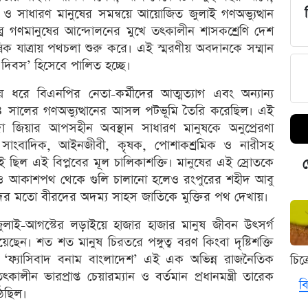
 সাধারণ মানুষের সমন্বয়ে আয়োজিত জুলাই গণঅভ্যুত্থান
ব্র গণমানুষের আন্দোলনের মুখে তৎকালীন শাসকশ্রেণি দেশ
্রিক যাত্রায় পথচলা শুরু করে। এই স্মরণীয় অবদানকে সম্মান
 দিবস’ হিসেবে পালিত হচ্ছে।
সময় ধরে বিএনপির নেতা-কর্মীদের আত্মত্যাগ এবং অন্যান্য
২৪ সালের গণঅভ্যুত্থানের আসল পটভূমি তৈরি করেছিল। এই
লেদা জিয়ার আপসহীন অবস্থান সাধারণ মানুষকে অনুপ্রেরণা
শিক্ষক, সাংবাদিক, আইনজীবী, কৃষক, পোশাকশ্রমিক ও নারীসহ
রহণই ছিল এই বিপ্লবের মূল চালিকাশক্তি। মানুষের এই স্রোতকে
ড
ির্যাতন ও আকাশপথ থেকে গুলি চালানো হলেও রংপুরের শহীদ আবু
দের মতো বীরদের অদম্য সাহস জাতিকে মুক্তির পথ দেখায়।
ুলাই-আগস্টের লড়াইয়ে হাজার হাজার মানুষ জীবন উৎসর্গ
ন। শত শত মানুষ চিরতরে পঙ্গুত্ব বরণ কিংবা দৃষ্টিশক্তি
ে ‘ফ্যাসিবাদ বনাম বাংলাদেশ’ এই এক অভিন্ন রাজনৈতিক
চিত
 ভারপ্রাপ্ত চেয়ারম্যান ও বর্তমান প্রধানমন্ত্রী তারেক
বি
েছিল।