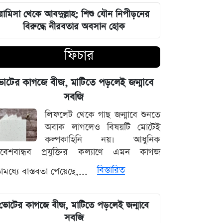
ভারতপ্রেমী হলে দাগি আসামির অপরাধও
চোখ এড়িয়ে যায় দিল্লির: রুহুল কবির
রামিসা থেকে আবদুল্লাহ: শিশু যৌন নিপীড়নের
রিজভী
বিরুদ্ধে নীরবতার অবসান হোক
ফিচার
বাংলাদেশ আর কোনো দেশের 'ক্লায়েন্ট স্টেট'
থাকবে না: পররাষ্ট্রমন্ত্রী ড. খলিলুর রহমান
োটের কাগজে বীজ, মাটিতে পড়লেই জন্মাবে
এক ক্লিকেই ফোন-ল্যাপটপের নিয়ন্ত্রণ নিচ্ছে
সবজি
হ্যাকাররা, পপ-আপ আপডেট নিয়ে কড়া
লিফলেট থেকে গাছ জন্মাবে শুনতে
হুঁশিয়ারি
অবাক লাগলেও বিষয়টি মোটেই
কল্পকাহিনি নয়। আধুনিক
চাঁদের পৃষ্ঠে ফ্যালকন-৯ রকেটের
িবেশবান্ধব প্রযুক্তির কল্যাণে এমন কাগজ
অনাকাঙ্ক্ষিত আঘাত
বিস্তারিত
মধ্যে বাস্তবতা পেয়েছে,...
আবু সাঈদের ছবি ছাড়া কোনো ডকুমেন্টারি
হতে পারে না: ভারপ্রাপ্ত রাষ্ট্রপতি হাফিজ
ভোটের কাগজে বীজ, মাটিতে পড়লেই জন্মাবে
উদ্দিন
সবজি