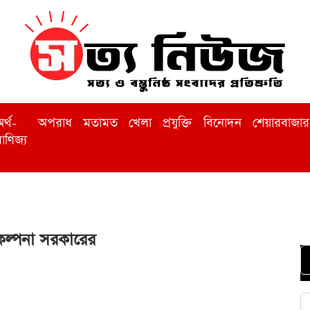
র্থ-
অপরাধ
মতামত
খেলা
প্রযুক্তি
বিনোদন
শেয়ারবাজার
াণিজ্য
কল্পনা সরকারের