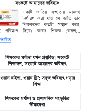
সংকটে আমাদের ভবিষ্যৎ
লঙ্কা প্রিমিয়ার লিগে ভারতীয় কিংবদন্তির
একটি জাতির সভ্যতার মানদণ্ড
আগমন, মালিকানায় বড় চমক
নির্ধারণ করা যায় সে জাতি তার
শিক্ষকদের কতটা সম্মান করে,
জুলাই কার-এ নিয়ে বিভাজন করলে অর্জন
ই পরিমাপ দিয়ে। কারণ শিক্ষক কেবল...
হারিয়ে যাবে: স্বরাষ্ট্রমন্ত্রী
স্তারিত
আগামী ৪৮ ঘণ্টার আবহাওয়ার চিত্র: ঝোড়ো
বৃষ্টি নিয়ে সতর্কবার্তা
শিক্ষকের মর্যাদা যখন প্রশ্নবিদ্ধ: সংকটে
শিক্ষাঙ্গন, সংকটে আমাদের ভবিষ্যৎ
'মানুষ ভোট দিয়ে এমপি বানিয়েছে,
বিএনপিকে সত্য মেনে নিতে হবে': রুমিন
‘ওয়ান চাইল্ড, ওয়ান ট্রি’: সবুজ ভবিষ্যৎ গড়ার
ফারহানা
শিক্ষা
৫ আগস্টের ভরদুপুরে দেশত্যাগ: গণভবন
শিক্ষকের মর্যাদা ও প্রশাসনিক সংস্কৃতির
থেকে ভারতের ফ্লাইট পর্যন্ত যা ঘটেছিল
সীমারেখা