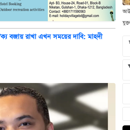
আউন
যুক্
ঐক্য বজায় রাখা এখন সময়ের দাবি: মাহদী
স