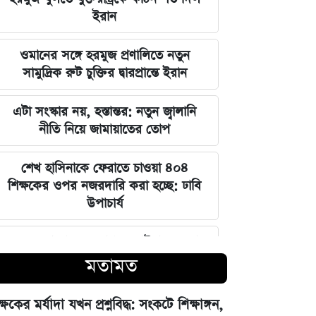
ইরান
ওমানের সঙ্গে হরমুজ প্রণালিতে নতুন
সামুদ্রিক রুট চুক্তির দ্বারপ্রান্তে ইরান
এটা সংস্কার নয়, হস্তান্তর: নতুন জ্বালানি
নীতি নিয়ে জামায়াতের তোপ
শেখ হাসিনাকে ফেরাতে চাওয়া ৪০৪
শিক্ষকের ওপর নজরদারি করা হচ্ছে: ঢাবি
উপাচার্য
ত্বকের লাবণ্য ধরে রাখতে ভাইরাল হওয়া
ঘরোয়া টোটকার কার্যকারিতা
মতামত
এসএসসি ও সমমান পরীক্ষা ২০২৬: শিক্ষা
ক্ষকের মর্যাদা যখন প্রশ্নবিদ্ধ: সংকটে শিক্ষাঙ্গন,