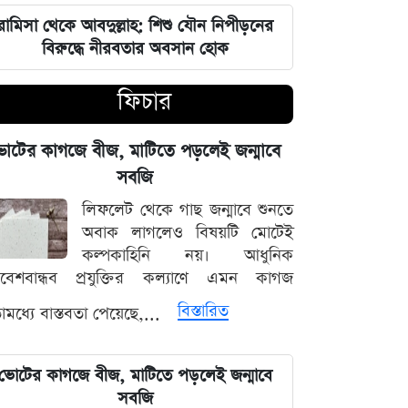
ইরান যুদ্ধ থেকে বেরিয়ে আসার পরামর্শ
রামিসা থেকে আবদুল্লাহ: শিশু যৌন নিপীড়নের
মার্কিন সামরিক প্রধানের
বিরুদ্ধে নীরবতার অবসান হোক
পুতিনকে কোণঠাসা করতে মার্কিন সিনেটে
ফিচার
বিশাল ভোটে বিল পাস, চাপে ভারত-চীন
োটের কাগজে বীজ, মাটিতে পড়লেই জন্মাবে
রাজনৈতিকভাবে দাফন হয়েছে আওয়ামী লীগ
ও শেখ হাসিনার: সালাহউদ্দিন আহমদ
সবজি
লিফলেট থেকে গাছ জন্মাবে শুনতে
টিএফআই সেলে সালাহউদ্দিনকে নির্যাতন:
অবাক লাগলেও বিষয়টি মোটেই
চূড়ান্ত চার্জশিটের পথে ট্রাইব্যুনাল
কল্পকাহিনি নয়। আধুনিক
িবেশবান্ধব প্রযুক্তির কল্যাণে এমন কাগজ
আগের অপরিকল্পিত সিদ্ধান্তের খেসারত
বিস্তারিত
মধ্যে বাস্তবতা পেয়েছে,...
দিচ্ছে দেশ: প্রধানমন্ত্রী তারেক রহমান
দিল্লির সুরক্ষিত এলাকায় গোপন বৈঠক:
ভোটের কাগজে বীজ, মাটিতে পড়লেই জন্মাবে
বাংলাদেশে কোন বড় নাশকতার ছক কষছেন
সবজি