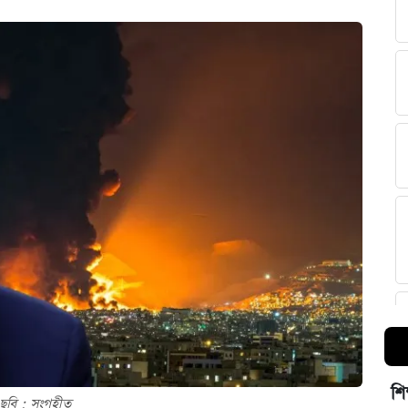
শি
ছবি : সংগৃহীত