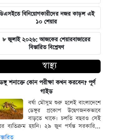
ঘরে বসেই যেভাবে জানবেন এসএসসির
ডিএসইতে বিনিয়োগকারীদের নজর কাড়ল এই
ফলাফল, ১০ আগস্ট প্রকাশের ঘোষণা
১০ শেয়ার
মার্কিন ইমিগ্রেশন সার্ভিস বিভাগে বড়
৮ জুলাই ২০২৬: আজকের শেয়ারবাজারের
পরিবর্তন, প্রবাসীদের জন্য জরুরি বার্তা
বিস্তারিত বিশ্লেষণ
২০২৩ সালের ইসরায়েলি হামলার ক্ষত:
স্বাস্থ্য
আড়াই বছর পর উদ্ধার ৪০ শিশুর
দেহাবশেষ
েঙ্গু শনাক্তে কোন পরীক্ষা কখন করবেন? পূর্ণ
জুলাই শহীদদের কবর বাঁধানোর বরাদ্দও
গাইড
মেরে খেয়েছে অন্তর্বর্তী সরকার: ইশরাক
বর্ষা মৌসুম শুরু হলেই বাংলাদেশে
হোসেন
ডেঙ্গুর প্রকোপ উদ্বেগজনকভাবে
বাড়তে থাকে। চলতি বছরও সেই
শেয়ারবাজারে আর্থিক কেলেঙ্কারির তদন্তের
্রের ব্যতিক্রম হয়নি। ২৯ জুন পর্যন্ত সরকারি...
বড় আপডেট জানাল দুদক
স্তারিত