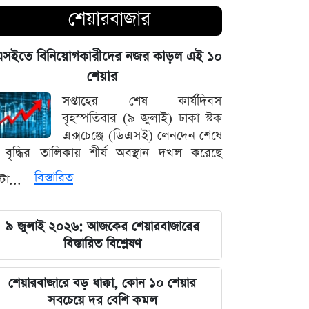
শেয়ারবাজার
মণিপুরের অমীমাংসিত সীমান্ত নিয়ে ভারত-
মিয়ানমার আলোচনা
এসইতে বিনিয়োগকারীদের নজর কাড়ল এই ১০
শেয়ার
সক্রিয় মৌসুমি বায়ুর প্রভাব ও আগামী
সপ্তাহের শেষ কার্যদিবস
সপ্তাহের আবহাওয়ার সার্বিক রূপরেখা
বৃহস্পতিবার (৯ জুলাই) ঢাকা স্টক
এক্সচেঞ্জে (ডিএসই) লেনদেন শেষে
ফ্যাসিবাদের কালো ছায়া তাড়াতে সাংস্কৃতিক
বৃদ্ধির তালিকায় শীর্ষ অবস্থান দখল করেছে
বিপ্লব প্রয়োজন: ডা. শফিকুর রহমান
বিস্তারিত
্টা...
দেশের নিরাপত্তা ব্যবস্থাপনায় আসছে বড়
পরিবর্তন, নতুন আইনের রূপরেখা প্রকাশ
৯ জুলাই ২০২৬: আজকের শেয়ারবাজারের
বিস্তারিত বিশ্লেষণ
আওয়ামী লীগ আমাদের শত্রু নয় মিত্র, তারা
বিএনপির সঙ্গে মিশে যাবে: নাছির চৌধুরী
শেয়ারবাজারে বড় ধাক্কা, কোন ১০ শেয়ার
এমপি
সবচেয়ে দর বেশি কমল