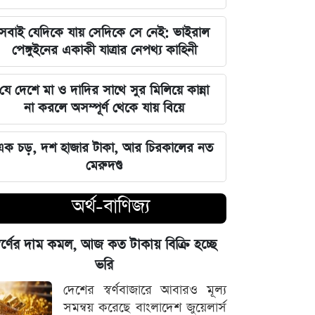
শেখ হাসিনা?
সবাই যেদিকে যায় সেদিকে সে নেই: ভাইরাল
প্রধানমন্ত্রীর চট্টগ্রাম সফর ঘিরে বিএনপিতে
পেঙ্গুইনের একাকী যাত্রার নেপথ্য কাহিনী
ব্যাপক প্রস্তুতি
যে দেশে মা ও দাদির সাথে সুর মিলিয়ে কান্না
শনিবার রাজধানীর যেসব মার্কেট ও
না করলে অসম্পূর্ণ থেকে যায় বিয়ে
দোকানপাট বন্ধ
এক চড়, দশ হাজার টাকা, আর চিরকালের নত
স্বর্ণের দাম কমল, আজ কত টাকায় বিক্রি
মেরুদণ্ড
হচ্ছে ভরি
অর্থ-বাণিজ্য
আজকের নামাজের সময়সূচি, জেনে নিন
পাঁচ ওয়াক্তের সময়
্বর্ণের দাম কমল, আজ কত টাকায় বিক্রি হচ্ছে
ভরি
আজ টিভিতে যত খেলা: এলপিএল
ফাইনালসহ জমজমাট সূচি
দেশের স্বর্ণবাজারে আবারও মূল্য
সমন্বয় করেছে বাংলাদেশ জুয়েলার্স