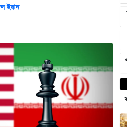
দিল ইরান
স