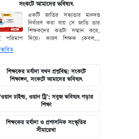
বোর্ডের গুরুত্বপূর্ণ বিজ্ঞপ্তি প্রকাশ
সংকটে আমাদের ভবিষ্যৎ
একটি জাতির সভ্যতার মানদণ্ড
কালিগঞ্জের কৃষ্ণনগরে বসতভিটার বিরোধে
নির্ধারণ করা যায় সে জাতি তার
হামলা- ভাঙচুরের অভিযোগ
শিক্ষকদের কতটা সম্মান করে,
ই পরিমাপ দিয়ে। কারণ শিক্ষক কেবল...
মিরপুরে মালয়েশিয়াকে হারিয়ে সিরিজে
স্তারিত
শুভসূচনা করল বাংলাদেশ এইচপি দল
আর্জেন্টাইন ফুটবল মহাতারকা লিওনেল
শিক্ষকের মর্যাদা যখন প্রশ্নবিদ্ধ: সংকটে
মেসির জীবনে নেমে এল গভীর শোক
শিক্ষাঙ্গন, সংকটে আমাদের ভবিষ্যৎ
ফেনী শহরে বহুতল ভবনে চাঞ্চল্যকর ঘটনা,
‘ওয়ান চাইল্ড, ওয়ান ট্রি’: সবুজ ভবিষ্যৎ গড়ার
ছয়তলার কার্নিশ থেকে শিশুকে অক্ষত উদ্ধা
শিক্ষা
আবহাওয়া অধিদপ্তরের নতুন পূর্বাভাস: সারা
শিক্ষকের মর্যাদা ও প্রশাসনিক সংস্কৃতির
দেশের পরিস্থিতি কেমন থাকবে
সীমারেখা