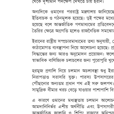
থেকে দৃশ্যমান পদক্ষেপ দেখতে চায় ইরান।
অন্যদিকে ওমানের পররাষ্ট্র মন্ত্রণালয় জানি
ইতিবাচক ও গঠনমূলক হয়েছে। দুই পক্ষের মধ্যে জ
হয়েছে বলে আন্তর্জাতিক গণমাধ্যমের প্রতিবে
তৈরির ক্ষেত্রে অগ্রগতি হলেও রাজনৈতিক সমঝ
ইরানের রাষ্ট্রীয় সম্প্রচারমাধ্যমের তথ্য অনুযায়
কাঠামোগত ব্যবস্থাপনা নিয়ে আলোচনা হয়েছে। প্র
সিদ্ধান্তের জন্য আরও অনুমোদন প্রয়োজন। ফল
স্বাভাবিক বাণিজ্যিক চলাচলের জন্য পুরোপুরি খ
হরমুজ প্রণালি নিয়ে চলমান অচলাবস্থা শুধু ইরান
নিরাপত্তাও সরাসরি যুক্ত। পারস্য উপসাগরে
পৌঁছানোর অন্যতম প্রধান পথ এই সরু জলপথ। 
সামুদ্রিক বীমার খরচ বেড়ে যাওয়ার পাশাপাশি বি
এ কারণে ওমানের মধ্যস্থতায় চলমান আলোচন
আমদানিনির্ভর এশীয় অর্থনীতি এবং উপসাগরী
আন্তর্জাতিক জ্বালানি ও শিপিং বাজারে অনি