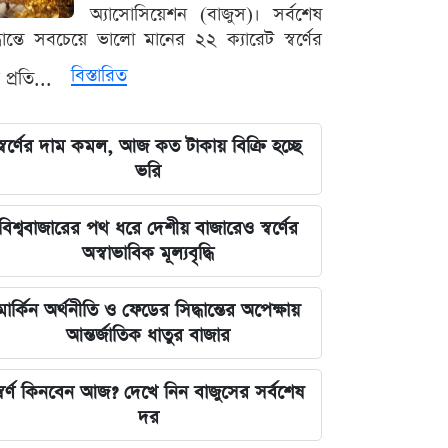
অ্যাসোসিয়েশন (বাজুস)। সর্বশেষ
তুরস্ক-সৌদি-পাকিস্তান চুক্তি কি নতুন
্ধান্তে সবচেয়ে ভালো মানের ২২ ক্যারেট স্বর্ণের
সামরিক জোট? যা বললেন এরদোগান
বিস্তারিত
 প্রতি...
ইরানকে যে শর্ত দিল যুক্তরাষ্ট্র, যেটা
মানলেই ছাড়
স্বর্ণের দাম কমল, আজ কত টাকায় বিক্রি হচ্ছে
ভরি
প্রথম mRNA ফ্লু টিকা অনুমোদন, কারা
নিতে পারবেন
বিশ্ববাজারের পথ ধরে দেশীয় বাজারেও স্বর্ণের
অস্বাভাবিক মূল্যবৃদ্ধি
স্বর্ণ খাতে বড় সংস্কার, বদলাতে পারে
আমদানি-রপ্তানি নিয়ম
মার্কিন অর্থনীতি ও ফেডের সিদ্ধান্তের অপেক্ষায়
আন্তর্জাতিক ধাতুর বাজার
গণমাধ্যম শক্ত হলে গণতন্ত্রও টেকসই হবে:
মির্জা ফখরুল
্বর্ণ কিনবেন আজ? দেখে নিন বাজুসের সর্বশেষ
আগস্টের শেষে চাকরিজীবীদের টানা ৪
দর
দিনের ছুটির সুযোগ