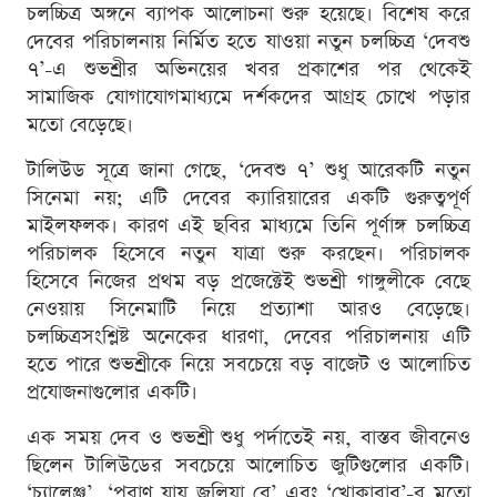
চলচ্চিত্র অঙ্গনে ব্যাপক আলোচনা শুরু হয়েছে। বিশেষ করে
দেবের পরিচালনায় নির্মিত হতে যাওয়া নতুন চলচ্চিত্র ‘দেবশু
৭’-এ শুভশ্রীর অভিনয়ের খবর প্রকাশের পর থেকেই
সামাজিক যোগাযোগমাধ্যমে দর্শকদের আগ্রহ চোখে পড়ার
মতো বেড়েছে।
টালিউড সূত্রে জানা গেছে, ‘দেবশু ৭’ শুধু আরেকটি নতুন
সিনেমা নয়; এটি দেবের ক্যারিয়ারের একটি গুরুত্বপূর্ণ
মাইলফলক। কারণ এই ছবির মাধ্যমে তিনি পূর্ণাঙ্গ চলচ্চিত্র
পরিচালক হিসেবে নতুন যাত্রা শুরু করছেন। পরিচালক
হিসেবে নিজের প্রথম বড় প্রজেক্টেই শুভশ্রী গাঙ্গুলীকে বেছে
নেওয়ায় সিনেমাটি নিয়ে প্রত্যাশা আরও বেড়েছে।
চলচ্চিত্রসংশ্লিষ্ট অনেকের ধারণা, দেবের পরিচালনায় এটি
হতে পারে শুভশ্রীকে নিয়ে সবচেয়ে বড় বাজেট ও আলোচিত
প্রযোজনাগুলোর একটি।
এক সময় দেব ও শুভশ্রী শুধু পর্দাতেই নয়, বাস্তব জীবনেও
ছিলেন টালিউডের সবচেয়ে আলোচিত জুটিগুলোর একটি।
‘চ্যালেঞ্জ’, ‘পরাণ যায় জ্বলিয়া রে’ এবং ‘খোকাবাবু’-র মতো