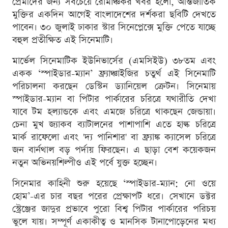
প্রেমীদের জন্য সবচেয়ে রোমাঞ্চকর খবর হলো, আন্তর্জাতিক
মুক্তির একদিন আগেই বাংলাদেশের দর্শকরা ছবিটি দেখতে
পাবেন। ৩০ জুলাই ঢাকার স্টার সিনেপ্লেক্সে মুক্তি পেতে যাচ্ছে
বহুল প্রতীক্ষিত এই সিনেমাটি।
মার্ভেল সিনেমাটিক ইউনিভার্সের (এমসিইউ) ৩৮তম এবং
একক ‘স্পাইডার-ম্যান’ ফ্র্যাঞ্চাইজির চতুর্থ এই সিনেমাটি
পরিচালনা করছেন ডেস্টিন ড্যানিয়েল ক্রেটন। সিনেমায়
স্পাইডার-ম্যান বা পিটার পার্কারের চরিত্রে যথারীতি দেখা
যাবে টম হল্যান্ডকে এবং এমজে চরিত্রে থাকছেন জেন্ডায়া।
চেনা মুখ জ্যাকব ব্যাটালনের পাশাপাশি এতে হাল্ক চরিত্রে
মার্ক রাফেলো এবং 'দ্য পানিশার' বা ফ্র্যাঙ্ক ক্যাসেল চরিত্রে
জন বার্নথাল বড় পর্দায় ফিরছেন। এ ছাড়া বেশ কয়েকজন
নতুন অভিনয়শিল্পীও এই পর্বে যুক্ত হচ্ছেন।
সিনেমার কাহিনী শুরু হয়েছে ‘স্পাইডার-ম্যান: নো ওয়ে
হোম’-এর চার বছর পরের প্রেক্ষাপট ধরে। সেখানে ডক্টর
স্ট্রেঞ্জের জাদুর প্রভাবে পুরো বিশ্ব পিটার পার্কারের পরিচয়
ভুলে যায়। সম্পূর্ণ একাকীত্ব ও মানসিক টানাপোড়েনের মধ্য