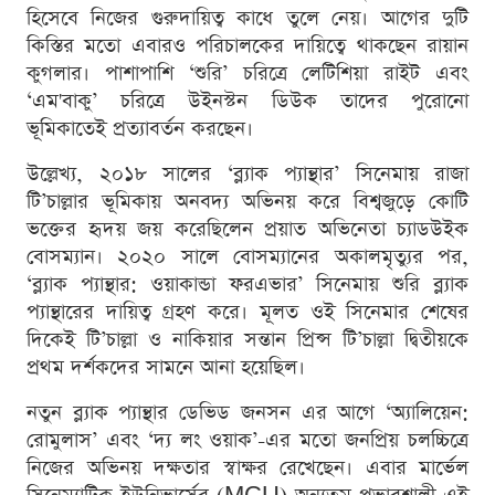
হিসেবে নিজের গুরুদায়িত্ব কাধে তুলে নেয়। আগের দুটি
কিস্তির মতো এবারও পরিচালকের দায়িত্বে থাকছেন রায়ান
কুগলার। পাশাপাশি ‘শুরি’ চরিত্রে লেটিশিয়া রাইট এবং
‘এম'বাকু’ চরিত্রে উইনস্টন ডিউক তাদের পুরোনো
ভূমিকাতেই প্রত্যাবর্তন করছেন।
উল্লেখ্য, ২০১৮ সালের ‘ব্ল্যাক প্যান্থার’ সিনেমায় রাজা
টি’চাল্লার ভূমিকায় অনবদ্য অভিনয় করে বিশ্বজুড়ে কোটি
ভক্তের হৃদয় জয় করেছিলেন প্রয়াত অভিনেতা চ্যাডউইক
বোসম্যান। ২০২০ সালে বোসম্যানের অকালমৃত্যুর পর,
‘ব্ল্যাক প্যান্থার: ওয়াকান্ডা ফরএভার’ সিনেমায় শুরি ব্ল্যাক
প্যান্থারের দায়িত্ব গ্রহণ করে। মূলত ওই সিনেমার শেষের
দিকেই টি’চাল্লা ও নাকিয়ার সন্তান প্রিন্স টি’চাল্লা দ্বিতীয়কে
প্রথম দর্শকদের সামনে আনা হয়েছিল।
নতুন ব্ল্যাক প্যান্থার ডেভিড জনসন এর আগে ‘অ্যালিয়েন:
রোমুলাস’ এবং ‘দ্য লং ওয়াক’-এর মতো জনপ্রিয় চলচ্চিত্রে
নিজের অভিনয় দক্ষতার স্বাক্ষর রেখেছেন। এবার মার্ভেল