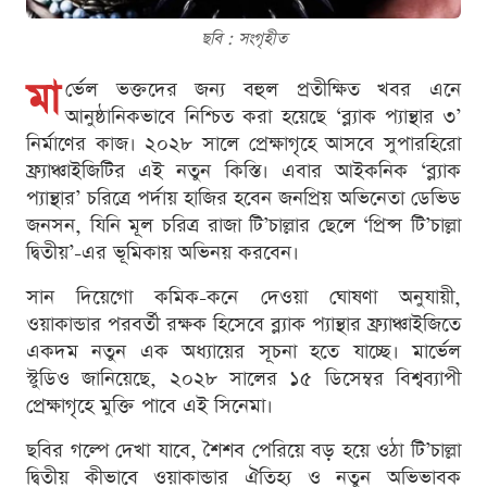
ছবি : সংগৃহীত
মা
র্ভেল ভক্তদের জন্য বহুল প্রতীক্ষিত খবর এনে
আনুষ্ঠানিকভাবে নিশ্চিত করা হয়েছে ‘ব্ল্যাক প্যান্থার ৩’
নির্মাণের কাজ। ২০২৮ সালে প্রেক্ষাগৃহে আসবে সুপারহিরো
ফ্র্যাঞ্চাইজিটির এই নতুন কিস্তি। এবার আইকনিক ‘ব্ল্যাক
প্যান্থার’ চরিত্রে পর্দায় হাজির হবেন জনপ্রিয় অভিনেতা ডেভিড
জনসন, যিনি মূল চরিত্র রাজা টি’চাল্লার ছেলে ‘প্রিন্স টি’চাল্লা
দ্বিতীয়’-এর ভূমিকায় অভিনয় করবেন।
সান দিয়েগো কমিক-কনে দেওয়া ঘোষণা অনুযায়ী,
ওয়াকান্ডার পরবর্তী রক্ষক হিসেবে ব্ল্যাক প্যান্থার ফ্র্যাঞ্চাইজিতে
একদম নতুন এক অধ্যায়ের সূচনা হতে যাচ্ছে। মার্ভেল
স্টুডিও জানিয়েছে, ২০২৮ সালের ১৫ ডিসেম্বর বিশ্বব্যাপী
প্রেক্ষাগৃহে মুক্তি পাবে এই সিনেমা।
ছবির গল্পে দেখা যাবে, শৈশব পেরিয়ে বড় হয়ে ওঠা টি’চাল্লা
দ্বিতীয় কীভাবে ওয়াকান্ডার ঐতিহ্য ও নতুন অভিভাবক