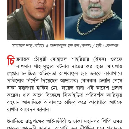
সালমান শাহ (বাঁয়ে) ও আশরাফুল হক ডন (ডানে) / ছবি : কোলাজ
চি
ত্রনায়ক চৌধুরী মোহাম্মদ শাহরিয়ার (ইমন) ওরফে
সালমান শাহ মৃত্যুর ঘটনায় দায়ের করা হত্যা মামলায়
গ্রেপ্তার চলচ্চিত্র অভিনেতা আশরাফুল হক ডনকে কারাগারে
পাঠানোর নির্দেশ দিয়েছেন আদালত। রোববার শুনানি শেষে
ঢাকা মহানগর হাকিম মো. জুয়েল রানা এই আদেশ প্রদান
করেন। এর আগে বিকেলে সিআইডির পরিদর্শক আরিফুর
রহমান আসামিকে আদালতে হাজির করে কারাগারে আটকে
রাখার আবেদন জানান।
শুনানিতে রাষ্ট্রপক্ষের আইনজীবী ও ঢাকা মহানগর পিপি ওমর
ফারুক ফারুকী জানান, আসামি ডন দীর্ঘদিন ধরে পলাতক