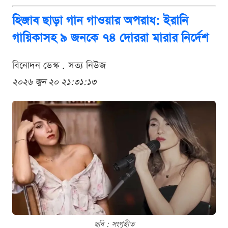
হিজাব ছাড়া গান গাওয়ার অপরাধ: ইরানি
গায়িকাসহ ৯ জনকে ৭৪ দোররা মারার নির্দেশ
বিনোদন ডেস্ক . সত্য নিউজ
২০২৬ জুন ২০ ২১:৩১:১৩
ছবি : সংগৃহীত