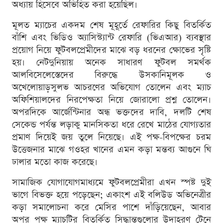
অধ্যায় হিসেবে অভিহিত করা হয়েছিল।
মূলত ম্যাচের একদম শেষ মূহূর্তে রেফারির কিছু বিতর্কিত
বাঁশি এবং ভিডিও অ্যাসিস্ট্যান্ট রেফারি (ভিএআর) ব্যবস্থার
প্রয়োগ নিয়ে ফুটবলপ্রেমীদের মাঝে বড় ধরনের ক্ষোভের সৃষ্টি
হয়। নেটদুনিয়ায় অনেক সাধারণ ফুটবল সমর্থক
আলবিসেলেস্তেদের বিরুদ্ধে উসকানিমূলক ও
অখেলোয়াড়সুলভ আচরণের অভিযোগ তোলেন এবং ম্যাচ
অফিশিয়ালদের নিরপেক্ষতা নিয়ে জোরালো প্রশ্ন তোলেন।
অপরদিকে আর্জেন্টিনার অন্ধ ভক্তদের দাবি, দলটি শেষ
সেকেন্ড পর্যন্ত লড়াকু মানসিকতা ধরে রেখে মাঠের যোগ্যতার
প্রমাণ দিয়েই জয় তুলে নিয়েছে। এই পক্ষ-বিপক্ষের চরম
উত্তেজনার মাঝে গওহর খানের এমন কড়া মন্তব্য আগুনে ঘি
ঢালার মতো কাজ করেছে।
সামাজিক যোগাযোগমাধ্যমে ফুটবলপ্রেমীরা এখন স্পষ্ট দুই
ভাগে বিভক্ত হয়ে পড়েছেন; একাংশ এই বলিউড অভিনেত্রীর
কড়া সমালোচনা করে মেসির পাশে দাঁড়িয়েছেন, আবার
অপর পক্ষ ম্যাচটির বিতর্কিত সিদ্ধান্তগুলোর উদাহরণ টেনে