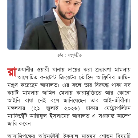
ছবি : সংগৃহীত
রা
জধানীর ওয়ারী থানায় দায়ের করা প্রতারণা মামলায়
আলোচিত কনটেন্ট ক্রিয়েটর তৌহিদ আফ্রিদির জামিন
মঞ্জুর করেছেন আদালত। এর ফলে তার বিরুদ্ধে থাকা সব
কয়টি মামলায় জামিন মেলায় কারামুক্তিতে আর কোনো
আইনি বাধা নেই বলে জানিয়েছেন তার আইনজীবীরা।
মঙ্গলবার (২১ জুলাই ২০২৬) ঢাকার মেট্রোপলিটন
ম্যাজিস্ট্রেট আরিফুল ইসলামের আদালত এ সংক্রান্ত আদেশ
জারি করেন।
আসামিপক্ষের আইনজীবী ইকবাল মাহমুদ শোভন বিষয়টি