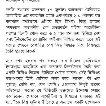
আলোড়ন সৃষ্টি হয়েছে।
চলতি সপ্তাহের মঙ্গলবার (৭ জুলাই) আটলান্টা স্টেডিয়ামে
আয়োজিত এই নকআউট ম্যাচে একপর্যায়ে ২-০ গোলের বড়
ব্যবধানে স্পষ্টভাবে এগিয়ে ছিল মিশর। কিন্তু ম্যাচের
শেষভাগে অভাবনীয় এক প্রত্যাবর্তন ঘটিয়ে আর্জেন্টিনা
পরপর তিনটি গোল করে ৩-২ ব্যবধানে জয় ছিনিয়ে নেয়
এবং টুর্নামেন্টের কোয়ার্টার ফাইনাল নিশ্চিত করে। তবে এই
জয়ের পেছনে রেফারির বেশ কিছু সিদ্ধান্ত নিয়ে বিশ্বজুড়ে
তৈরি হয়েছে বিতর্ক।
ম্যাচ শেষ হওয়ার পর গওহর খান নিজের ভেরিফাইড
ইনস্টাগ্রাম আইডিতে এক কনটেন্ট ক্রিয়েটরের তৈরি করা
একটি ভিডিও নিজের স্টোরিতে শেয়ার করেন। সেই ভিডিওর
ক্যাপশনেই তিনি মেসিকে লক্ষ্য করে লেখেন, কী এক
লুজার! মেসি নয়, যেন ‘মেসি’। একেবারে নিকৃষ্ট মানের
অভিনেতা। গওহর যে ভিডিওটি ভক্তদের উদ্দেশ্যে শেয়ার
করেছিলেন, সেখানে আর্জেন্টিনা ও মিশরের মধ্যকার এই
ম্যাচটিকে বিশ্ব ফুটবল ইতিহাসের অন্যতম একটি দুঃখজনক