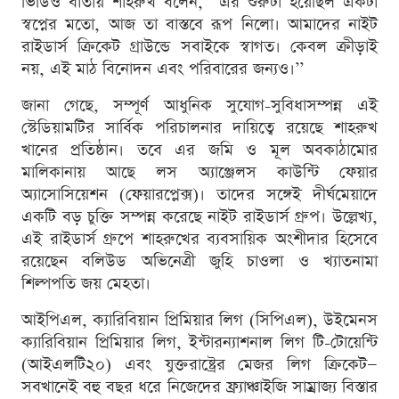
ভিডিও বার্তায় শাহরুখ বলেন, ‘‘এর শুরুটা হয়েছিল একটা
স্বপ্নের মতো, আজ তা বাস্তবে রূপ নিলো। আমাদের নাইট
রাইডার্স ক্রিকেট গ্রাউন্ডে সবাইকে স্বাগত। কেবল ক্রীড়াই
নয়, এই মাঠ বিনোদন এবং পরিবারের জন্যও।’’
জানা গেছে, সম্পূর্ণ আধুনিক সুযোগ-সুবিধাসম্পন্ন এই
স্টেডিয়ামটির সার্বিক পরিচালনার দায়িত্বে রয়েছে শাহরুখ
খানের প্রতিষ্ঠান। তবে এর জমি ও মূল অবকাঠামোর
মালিকানায় আছে লস অ্যাঞ্জেলস কাউন্টি ফেয়ার
অ্যাসোসিয়েশন (ফেয়ারপ্লেক্স)। তাদের সঙ্গেই দীর্ঘমেয়াদে
একটি বড় চুক্তি সম্পন্ন করেছে নাইট রাইডার্স গ্রুপ। উল্লেখ্য,
এই রাইডার্স গ্রুপে শাহরুখের ব্যবসায়িক অংশীদার হিসেবে
রয়েছেন বলিউড অভিনেত্রী জুহি চাওলা ও খ্যাতনামা
শিল্পপতি জয় মেহতা।
আইপিএল, ক্যারিবিয়ান প্রিমিয়ার লিগ (সিপিএল), উইমেনস
ক্যারিবিয়ান প্রিমিয়ার লিগ, ইন্টারন্যাশনাল লিগ টি-টোয়েন্টি
(আইএলটি২০) এবং যুক্তরাষ্ট্রের মেজর লিগ ক্রিকেট—
সবখানেই বহু বছর ধরে নিজেদের ফ্র্যাঞ্চাইজি সাম্রাজ্য বিস্তার