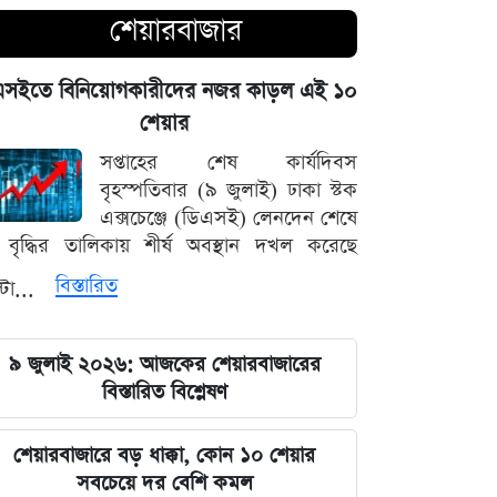
চোখ এড়িয়ে যায় দিল্লির: রুহুল কবির
শেয়ারবাজার
রিজভী
এসইতে বিনিয়োগকারীদের নজর কাড়ল এই ১০
বাংলাদেশ আর কোনো দেশের 'ক্লায়েন্ট স্টেট'
শেয়ার
থাকবে না: পররাষ্ট্রমন্ত্রী ড. খলিলুর রহমান
সপ্তাহের শেষ কার্যদিবস
এক ক্লিকেই ফোন-ল্যাপটপের নিয়ন্ত্রণ নিচ্ছে
বৃহস্পতিবার (৯ জুলাই) ঢাকা স্টক
হ্যাকাররা, পপ-আপ আপডেট নিয়ে কড়া
এক্সচেঞ্জে (ডিএসই) লেনদেন শেষে
হুঁশিয়ারি
বৃদ্ধির তালিকায় শীর্ষ অবস্থান দখল করেছে
বিস্তারিত
্টা...
চাঁদের পৃষ্ঠে ফ্যালকন-৯ রকেটের
অনাকাঙ্ক্ষিত আঘাত
৯ জুলাই ২০২৬: আজকের শেয়ারবাজারের
আবু সাঈদের ছবি ছাড়া কোনো ডকুমেন্টারি
বিস্তারিত বিশ্লেষণ
হতে পারে না: ভারপ্রাপ্ত রাষ্ট্রপতি হাফিজ
উদ্দিন
শেয়ারবাজারে বড় ধাক্কা, কোন ১০ শেয়ার
সবচেয়ে দর বেশি কমল