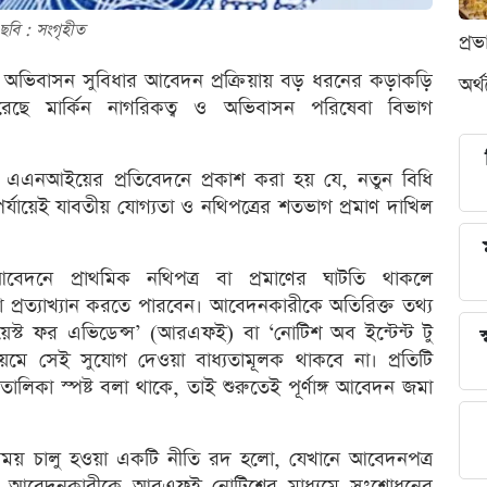
ছবি : সংগৃহীত
প্র
 ধরনের অভিবাসন সুবিধার আবেদন প্রক্রিয়ায় বড় ধরনের কড়াকড়ি
অর্
ছে মার্কিন নাগরিকত্ব ও অভিবাসন পরিষেবা বিভাগ
থা এএনআইয়ের প্রতিবেদনে প্রকাশ করা হয় যে, নতুন বিধি
যায়েই যাবতীয় যোগ্যতা ও নথিপত্রের শতভাগ প্রমাণ দাখিল
দনে প্রাথমিক নথিপত্র বা প্রমাণের ঘাটতি থাকলে
প্রত্যাখ্যান করতে পারবেন। আবেদনকারীকে অতিরিক্ত তথ্য
োয়েস্ট ফর এভিডেন্স’ (আরএফই) বা ‘নোটিশ অব ইন্টেন্ট টু
স
ে সেই সুযোগ দেওয়া বাধ্যতামূলক থাকবে না। প্রতিটি
ালিকা স্পষ্ট বলা থাকে, তাই শুরুতেই পূর্ণাঙ্গ আবেদন জমা
র সময় চালু হওয়া একটি নীতি রদ হলো, যেখানে আবেদনপত্র
 করে আবেদনকারীকে আরএফই নোটিশের মাধ্যমে সংশোধনের