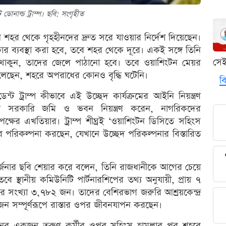
্ট ডোনাল্ড ট্রাম্প। ছবি: সংগৃহীত
াশিংটন শহর থেকে গৃহহীনদের দ্রুত সরে যাওয়ার নির্দেশ দিয়েছেন।
ার ব্যবস্থা করা হবে, তবে শহর থেকে দূরে। একই সঙ্গে তিনি
সে
াকুন, তাদের জেলে পাঠানো হবে। তবে ওয়াশিংটন মেয়র
েছেন, শহরে অপরাধের কোনও বৃদ্ধি ঘটেনি।
বি
্ট ট্রাম্প কীভাবে এই উচ্ছেদ কার্যক্রমের আইনি নিয়ন্ত্রণ
াত্র সরকারি জমি ও ভবন নিয়ন্ত্রণ করেন, নাগরিকদের
তৃপক্ষের এখতিয়ার। ট্রাম্প শীঘ্রই ‘ওয়াশিংটন ডিসিতে সহিংস
 পরিকল্পনা করছেন, যেখানে উচ্ছেদ পরিকল্পনার বিস্তারিত
আবর্জনার ছবি শেয়ার করে বলেন, তিনি রাজধানীকে আগের চেয়ে
স্থানীয় কমিউনিটি পার্টনারশিপের তথ্য অনুযায়ী, প্রায় ৭
তির সংখ্যা ৩,৭৮২ জন। তাদের বেশিরভাগ জরুরি আশ্রয়কেন্দ্র
 জন সম্পূর্ণরূপে রাস্তার ওপর জীবনযাপন করছেন।
শাসনের একজন তরুণ কর্মীর ওপর সহিংস হামলার পর শহরে