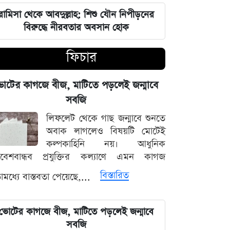
চার বিভাগে দুর্যোগপূর্ণ আবহাওয়ার আশঙ্কায়
আবহাওয়া দপ্তরের বিশেষ সতর্কতা
রামিসা থেকে আবদুল্লাহ: শিশু যৌন নিপীড়নের
বিরুদ্ধে নীরবতার অবসান হোক
হাসিনাকে মাইক দেওয়ায় ভারতকে
ফিচার
কাঠগড়ায় তুললেন সালাহউদ্দিন
বিশ্ববাজারের পথ ধরে দেশীয় বাজারেও
োটের কাগজে বীজ, মাটিতে পড়লেই জন্মাবে
স্বর্ণের অস্বাভাবিক মূল্যবৃদ্ধি
সবজি
লিফলেট থেকে গাছ জন্মাবে শুনতে
গ্যাস ও বিদ্যুৎ সংকট মোকাবিলায় নতুন
অবাক লাগলেও বিষয়টি মোটেই
আশার খবর দিলেন জ্বালানিমন্ত্রী
কল্পকাহিনি নয়। আধুনিক
িবেশবান্ধব প্রযুক্তির কল্যাণে এমন কাগজ
নদীদূষণ দূর করতে না পারলে ভবিষ্যৎ
বিস্তারিত
মধ্যে বাস্তবতা পেয়েছে,...
প্রজন্মের কাছে জবাব দিতে হবে: প্রধানমন্ত্রী
তারেক রহমান
ভোটের কাগজে বীজ, মাটিতে পড়লেই জন্মাবে
ফ্যাসিবাদবিরোধী সব শক্তির জাতীয় ঐক্য
সবজি