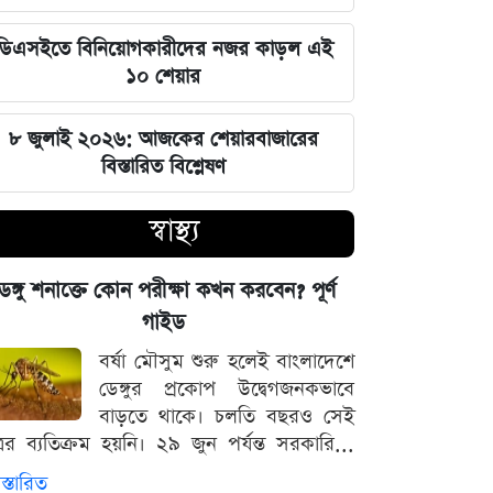
জুলাই স্মৃতি জাদুঘর উদ্বোধন করলেন
প্রধানমন্ত্রী তারেক রহমান
ডিএসইতে বিনিয়োগকারীদের নজর কাড়ল এই
১০ শেয়ার
মার্কিন ক্ষেপণাস্ত্র মজুত নিয়ে নতুন তথ্য, কী
বলছে সিএনএন
৮ জুলাই ২০২৬: আজকের শেয়ারবাজারের
বিস্তারিত বিশ্লেষণ
সালমানের অবয়ব পরিবর্তনের আসল কারণ
ও ষাটোর্ধ্বদের ওজন কমানোর সঠিক নিয়ম
স্বাস্থ্য
৫ আগস্ট বিজয়ের দিন, ভিন্নমত যেন
েঙ্গু শনাক্তে কোন পরীক্ষা কখন করবেন? পূর্ণ
শত্রুতায় রূপ না নেয়: প্রধানমন্ত্রী তারেক
গাইড
রহমান
বর্ষা মৌসুম শুরু হলেই বাংলাদেশে
ডেঙ্গুর প্রকোপ উদ্বেগজনকভাবে
নিজস্ব অর্থায়নে খালের ওপর বাঁশের সাঁকো
বাড়তে থাকে। চলতি বছরও সেই
বানিয়ে দিলেন ইউপি চেয়ারম্যান পদপ্রার্থী
্রের ব্যতিক্রম হয়নি। ২৯ জুন পর্যন্ত সরকারি...
শেখ আলমগীর
স্তারিত