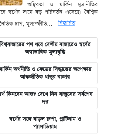
লঙ্কা প্রিমিয়ার লিগে ভারতীয় কিংবদন্তির
অস্থিরতা ও মার্কিন মুদ্রানীতির
আগমন, মালিকানায় বড় চমক
ভাবে স্বর্ণের দামে বড় পরিবর্তন এসেছে। বৈশ্বিক
বিস্তারিত
থনৈতিক চাপ, মূল্যস্ফীতি...
জুলাই কার-এ নিয়ে বিভাজন করলে অর্জন
হারিয়ে যাবে: স্বরাষ্ট্রমন্ত্রী
বিশ্ববাজারের পথ ধরে দেশীয় বাজারেও স্বর্ণের
আগামী ৪৮ ঘণ্টার আবহাওয়ার চিত্র: ঝোড়ো
অস্বাভাবিক মূল্যবৃদ্ধি
বৃষ্টি নিয়ে সতর্কবার্তা
মার্কিন অর্থনীতি ও ফেডের সিদ্ধান্তের অপেক্ষায়
'মানুষ ভোট দিয়ে এমপি বানিয়েছে,
আন্তর্জাতিক ধাতুর বাজার
বিএনপিকে সত্য মেনে নিতে হবে': রুমিন
ফারহানা
্বর্ণ কিনবেন আজ? দেখে নিন বাজুসের সর্বশেষ
দর
৫ আগস্টের ভরদুপুরে দেশত্যাগ: গণভবন
থেকে ভারতের ফ্লাইট পর্যন্ত যা ঘটেছিল
স্বর্ণের সঙ্গে বাড়ল রুপা, প্লাটিনাম ও
প্যালাডিয়াম
ভারতপ্রেমী হলে দাগি আসামির অপরাধও