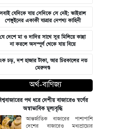
বজায় রাখা এখন সময়ের দাবি: মাহদী
আমিন
সবাই যেদিকে যায় সেদিকে সে নেই: ভাইরাল
পেঙ্গুইনের একাকী যাত্রার নেপথ্য কাহিনী
ইতিহাসের মালিকানা কারও একার নয়, ৫
আগস্টের বিজয় সাধারণ মানুষের: সাইদুর
যে দেশে মা ও দাদির সাথে সুর মিলিয়ে কান্না
রহমান লিটল
না করলে অসম্পূর্ণ থেকে যায় বিয়ে
দেবিদ্বার ম্যানেজিং কমিটির সভাপতি
এক চড়, দশ হাজার টাকা, আর চিরকালের নত
নির্বাচিত মিজানুর রহমান মাস্টার
মেরুদণ্ড
জুলাইয়ের চেতনাকে হৃদয়ে ধারণ করতে
অর্থ-বাণিজ্য
হবে, যেন তা হারিয়ে না যায়: ভারপ্রাপ্ত
রাষ্ট্রপতি
িশ্ববাজারের পথ ধরে দেশীয় বাজারেও স্বর্ণের
ভারত সরকারের আলটিমেটামের মুখে
অস্বাভাবিক মূল্যবৃদ্ধি
নতিস্বীকার, ভুল স্বীকার করল মেটা
আন্তর্জাতিক বাজারের পাশাপাশি
দেশের বাজারেও মধ্যপ্রাচ্যের