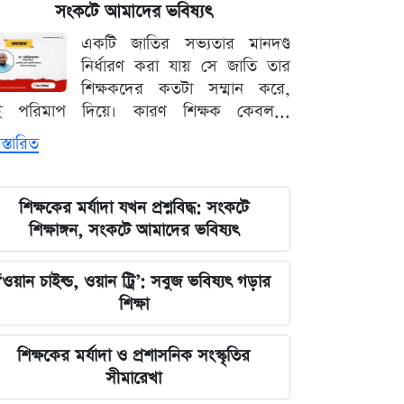
পরিবর্তন, প্রবাসীদের জন্য জরুরি বার্তা
সংকটে আমাদের ভবিষ্যৎ
একটি জাতির সভ্যতার মানদণ্ড
২০২৩ সালের ইসরায়েলি হামলার ক্ষত:
নির্ধারণ করা যায় সে জাতি তার
আড়াই বছর পর উদ্ধার ৪০ শিশুর
শিক্ষকদের কতটা সম্মান করে,
দেহাবশেষ
ই পরিমাপ দিয়ে। কারণ শিক্ষক কেবল...
স্তারিত
জুলাই শহীদদের কবর বাঁধানোর বরাদ্দও
মেরে খেয়েছে অন্তর্বর্তী সরকার: ইশরাক
হোসেন
শিক্ষকের মর্যাদা যখন প্রশ্নবিদ্ধ: সংকটে
শিক্ষাঙ্গন, সংকটে আমাদের ভবিষ্যৎ
শেয়ারবাজারে আর্থিক কেলেঙ্কারির তদন্তের
বড় আপডেট জানাল দুদক
‘ওয়ান চাইল্ড, ওয়ান ট্রি’: সবুজ ভবিষ্যৎ গড়ার
শিক্ষা
যুদ্ধের বড় প্রস্তুতি নিচ্ছে ইরান, আকাশ
প্রতিরক্ষা ও অস্ত্র ব্যবস্থার ব্যাপক
শিক্ষকের মর্যাদা ও প্রশাসনিক সংস্কৃতির
আধুনিকায়ন
সীমারেখা