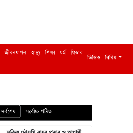
জীবনযাপন
স্বাস্থ্য
শিক্ষা
ধর্ম
ফিচার
ভিডিও
বিবিধ
সর্বশেষ
সর্বোচ্চ পঠিত
সক্রিয় মৌসুমি বায়ুর প্রভাব ও আগামী