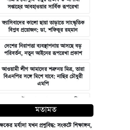
সপ্তাহের আবহাওয়ার সার্বিক রূপরেখা
ফ্যাসিবাদের কালো ছায়া তাড়াতে সাংস্কৃতিক
বিপ্লব প্রয়োজন: ডা. শফিকুর রহমান
দেশের নিরাপত্তা ব্যবস্থাপনায় আসছে বড়
পরিবর্তন, নতুন আইনের রূপরেখা প্রকাশ
আওয়ামী লীগ আমাদের শত্রু নয় মিত্র, তারা
বিএনপির সঙ্গে মিশে যাবে: নাছির চৌধুরী
এমপি
ঘরে বসেই যেভাবে জানবেন এসএসসির
ফলাফল, ১০ আগস্ট প্রকাশের ঘোষণা
মতামত
মার্কিন ইমিগ্রেশন সার্ভিস বিভাগে বড়
ক্ষকের মর্যাদা যখন প্রশ্নবিদ্ধ: সংকটে শিক্ষাঙ্গন,