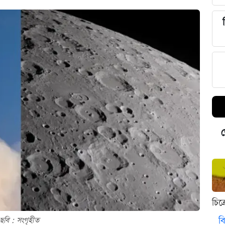
ড
চিত
বি
ছবি : সংগৃহীত