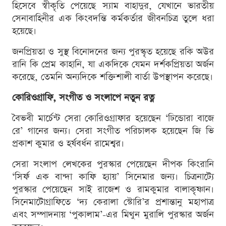
হিসেবে স্বীকৃতি পেয়েছে স্যাম বাহাদুর, যেখানে ভারতীয়
সেনাবাহিনীর এক কিংবদন্তি কর্মকর্তার জীবনচিত্র তুলে ধরা
হয়েছে।
জনপ্রিয়তা ও সুস্থ বিনোদনের জন্য পুরস্কৃত হয়েছে রকি অউর
রানি কি প্রেম কাহানি, যা একদিকে যেমন দর্শকপ্রিয়তা অর্জন
করেছে, তেমনি অন্যদিকে শক্তিশালী বার্তা উপস্থাপন করেছে।
কোরিওগ্রাফি, সংগীত ও সংলাপে নতুন রত্ন
বৈভবী মার্চেন্ট সেরা কোরিওগ্রাফার হয়েছেন ‘ঢিন্ডোরা বাজে
রে’ গানের জন্য। সেরা সংগীত পরিচালক হয়েছেন জি ভি
প্রকাশ কুমার ও হর্ষবর্ধন রামেশ্বর।
সেরা সংলাপ লেখকের পুরস্কার পেয়েছেন দীপক কিংরানি
‘সির্ফ এক বান্দা কাফি হ্যায়’ সিনেমার জন্য। চিত্রনাট্যে
পুরস্কার পেয়েছেন সাই রাজেশ ও রামকুমার বালাকৃষ্ণান।
সিনেমাটোগ্রাফিতে ‘দ্য কেরালা স্টোরি’র প্রশান্তানু মহাপাত্র
এবং সম্পাদনায় ‘পুকালাম’-এর মিথুন মুরালি পুরস্কার অর্জন