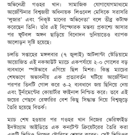
অভিনেত্রী গওহর খান। সামাজিক যোগাযোগমাধ্যমে
আর্জেন্টিনার বিশ্বজয়ী অধিনায়ক লিওনেল মেসিকে সরাসরি
‘লুজার’ এবং ‘নিকৃষ্ট মানের অভিনেতা’ বলে তীব্র কটাক্ষ
করেছেন তিনি। তাঁর এই বিস্ফোরক মন্তব্য প্রকাশ্যে আসার
পর ফুটবল অঙ্গন ছাড়িয়ে বিনোদন দুনিয়াতেও ব্যাপক
আলোড়ন সৃষ্টি হয়েছে।
চলতি সপ্তাহের মঙ্গলবার (৭ জুলাই) আটলান্টা স্টেডিয়ামে
আয়োজিত এই নকআউট ম্যাচে একপর্যায়ে ২-০ গোলের বড়
ব্যবধানে স্পষ্টভাবে এগিয়ে ছিল মিশর। কিন্তু ম্যাচের
শেষভাগে অভাবনীয় এক প্রত্যাবর্তন ঘটিয়ে আর্জেন্টিনা
পরপর তিনটি গোল করে ৩-২ ব্যবধানে জয় ছিনিয়ে নেয়
এবং টুর্নামেন্টের কোয়ার্টার ফাইনাল নিশ্চিত করে। তবে এই
জয়ের পেছনে রেফারির বেশ কিছু সিদ্ধান্ত নিয়ে বিশ্বজুড়ে
তৈরি হয়েছে বিতর্ক।
ম্যাচ শেষ হওয়ার পর গওহর খান নিজের ভেরিফাইড
ইনস্টাগ্রাম আইডিতে এক কনটেন্ট ক্রিয়েটরের তৈরি করা
একটি ভিডিও নিজের স্টোরিতে শেয়ার করেন। সেই ভিডিওর