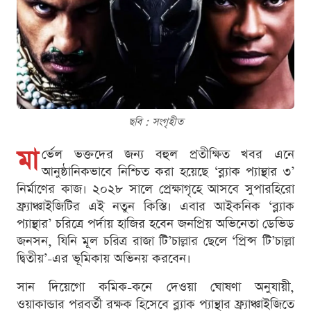
ছবি : সংগৃহীত
মা
র্ভেল ভক্তদের জন্য বহুল প্রতীক্ষিত খবর এনে
আনুষ্ঠানিকভাবে নিশ্চিত করা হয়েছে ‘ব্ল্যাক প্যান্থার ৩’
নির্মাণের কাজ। ২০২৮ সালে প্রেক্ষাগৃহে আসবে সুপারহিরো
ফ্র্যাঞ্চাইজিটির এই নতুন কিস্তি। এবার আইকনিক ‘ব্ল্যাক
প্যান্থার’ চরিত্রে পর্দায় হাজির হবেন জনপ্রিয় অভিনেতা ডেভিড
জনসন, যিনি মূল চরিত্র রাজা টি’চাল্লার ছেলে ‘প্রিন্স টি’চাল্লা
দ্বিতীয়’-এর ভূমিকায় অভিনয় করবেন।
সান দিয়েগো কমিক-কনে দেওয়া ঘোষণা অনুযায়ী,
ওয়াকান্ডার পরবর্তী রক্ষক হিসেবে ব্ল্যাক প্যান্থার ফ্র্যাঞ্চাইজিতে