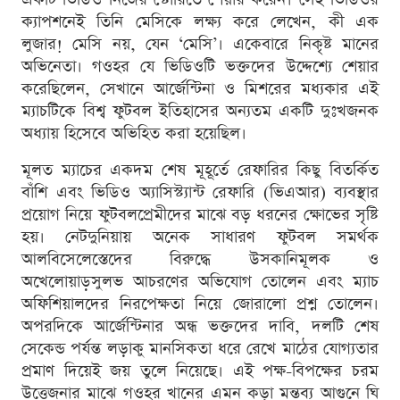
ক্যাপশনেই তিনি মেসিকে লক্ষ্য করে লেখেন, কী এক
লুজার! মেসি নয়, যেন ‘মেসি’। একেবারে নিকৃষ্ট মানের
অভিনেতা। গওহর যে ভিডিওটি ভক্তদের উদ্দেশ্যে শেয়ার
করেছিলেন, সেখানে আর্জেন্টিনা ও মিশরের মধ্যকার এই
ম্যাচটিকে বিশ্ব ফুটবল ইতিহাসের অন্যতম একটি দুঃখজনক
অধ্যায় হিসেবে অভিহিত করা হয়েছিল।
মূলত ম্যাচের একদম শেষ মূহূর্তে রেফারির কিছু বিতর্কিত
বাঁশি এবং ভিডিও অ্যাসিস্ট্যান্ট রেফারি (ভিএআর) ব্যবস্থার
প্রয়োগ নিয়ে ফুটবলপ্রেমীদের মাঝে বড় ধরনের ক্ষোভের সৃষ্টি
হয়। নেটদুনিয়ায় অনেক সাধারণ ফুটবল সমর্থক
আলবিসেলেস্তেদের বিরুদ্ধে উসকানিমূলক ও
অখেলোয়াড়সুলভ আচরণের অভিযোগ তোলেন এবং ম্যাচ
অফিশিয়ালদের নিরপেক্ষতা নিয়ে জোরালো প্রশ্ন তোলেন।
অপরদিকে আর্জেন্টিনার অন্ধ ভক্তদের দাবি, দলটি শেষ
সেকেন্ড পর্যন্ত লড়াকু মানসিকতা ধরে রেখে মাঠের যোগ্যতার
প্রমাণ দিয়েই জয় তুলে নিয়েছে। এই পক্ষ-বিপক্ষের চরম
উত্তেজনার মাঝে গওহর খানের এমন কড়া মন্তব্য আগুনে ঘি