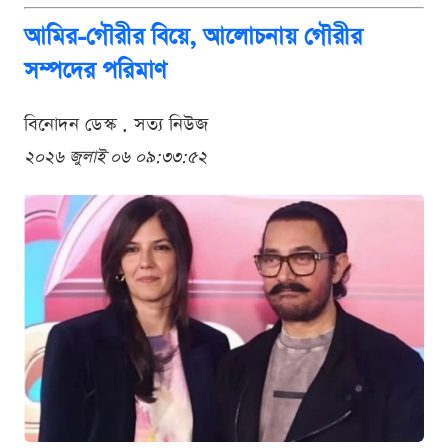
আমির-গৌরীর বিয়ে, আলোচনায় গৌরীর
সম্পদের পরিমাণ
বিনোদন ডেস্ক . সত্য নিউজ
২০২৬ জুলাই ০৬ ০৯:৩৩:৫২