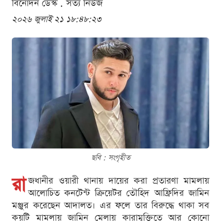
বিনোদন ডেস্ক . সত্য নিউজ
২০২৬ জুলাই ২১ ১৮:৪৮:২৩
ছবি : সংগৃহীত
রা
জধানীর ওয়ারী থানায় দায়ের করা প্রতারণা মামলায়
আলোচিত কনটেন্ট ক্রিয়েটর তৌহিদ আফ্রিদির জামিন
মঞ্জুর করেছেন আদালত। এর ফলে তার বিরুদ্ধে থাকা সব
কয়টি মামলায় জামিন মেলায় কারামুক্তিতে আর কোনো