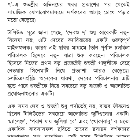
৭’-এ শুভশ্রীর অভিনয়ের খবর প্রকাশের পর থেকেই
সামাজিক যোগাযোগমাধ্যমে দর্শকদের আগ্রহ চোখে পড়ার
মতো বেড়েছে।
টালিউড সূত্রে জানা গেছে, ‘দেবশু ৭’ শুধু আরেকটি নতুন
সিনেমা নয়; এটি দেবের ক্যারিয়ারের একটি গুরুত্বপূর্ণ
মাইলফলক। কারণ এই ছবির মাধ্যমে তিনি পূর্ণাঙ্গ চলচ্চিত্র
পরিচালক হিসেবে নতুন যাত্রা শুরু করছেন। পরিচালক
হিসেবে নিজের প্রথম বড় প্রজেক্টেই শুভশ্রী গাঙ্গুলীকে বেছে
নেওয়ায় সিনেমাটি নিয়ে প্রত্যাশা আরও বেড়েছে।
চলচ্চিত্রসংশ্লিষ্ট অনেকের ধারণা, দেবের পরিচালনায় এটি
হতে পারে শুভশ্রীকে নিয়ে সবচেয়ে বড় বাজেট ও আলোচিত
প্রযোজনাগুলোর একটি।
এক সময় দেব ও শুভশ্রী শুধু পর্দাতেই নয়, বাস্তব জীবনেও
ছিলেন টালিউডের সবচেয়ে আলোচিত জুটিগুলোর একটি।
‘চ্যালেঞ্জ’, ‘পরাণ যায় জ্বলিয়া রে’ এবং ‘খোকাবাবু’-র মতো
একাধিক ব্যবসাসফল ছবিতে তাদের রসায়ন দর্শকদের
দারুণভাবে মুগ্ধ করেছিল। সেই সময় টালিউডে তাদের