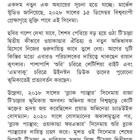
একদম নতুন এক অধ্যায়ের সূচনা হতে যাচ্ছে। মার্ভেল
স্টুডিও জানিয়েছে, ২০২৮ সালের ১৫ ডিসেম্বর বিশ্বব্যাপী
প্রেক্ষাগৃহে মুক্তি পাবে এই সিনেমা।
ছবির গল্পে দেখা যাবে, শৈশব পেরিয়ে বড় হয়ে ওঠা টি’চাল্লা
দ্বিতীয় কীভাবে ওয়াকান্ডার ঐতিহ্য ও নতুন অভিভাবক
হিসেবে নিজের গুরুদায়িত্ব কাধে তুলে নেয়। আগের দুটি
কিস্তির মতো এবারও পরিচালকের দায়িত্বে থাকছেন রায়ান
কুগলার। পাশাপাশি ‘শুরি’ চরিত্রে লেটিশিয়া রাইট এবং
‘এম'বাকু’ চরিত্রে উইনস্টন ডিউক তাদের পুরোনো
ভূমিকাতেই প্রত্যাবর্তন করছেন।
উল্লেখ্য, ২০১৮ সালের ‘ব্ল্যাক প্যান্থার’ সিনেমায় রাজা
টি’চাল্লার ভূমিকায় অনবদ্য অভিনয় করে বিশ্বজুড়ে কোটি
ভক্তের হৃদয় জয় করেছিলেন প্রয়াত অভিনেতা চ্যাডউইক
বোসম্যান। ২০২০ সালে বোসম্যানের অকালমৃত্যুর পর,
‘ব্ল্যাক প্যান্থার: ওয়াকান্ডা ফরএভার’ সিনেমায় শুরি ব্ল্যাক
প্যান্থারের দায়িত্ব গ্রহণ করে। মূলত ওই সিনেমার শেষের
দিকেই টি’চাল্লা ও নাকিয়ার সন্তান প্রিন্স টি’চাল্লা দ্বিতীয়কে