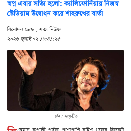
স্বপ্ন এবার সত্যি হলো: ক্যালিফোর্নিয়ায় নিজস্ব
স্টেডিয়াম উদ্বোধন করে শাহরুখের বার্তা
বিনোদন ডেস্ক . সত্য নিউজ
২০২৬ জুলাই ০২ ১৮:৪১:২৫
ছবি : সংগৃহীত
নেমার রূপালী পর্দার পাশাপাশি বাইশ গজের ক্রিকেট