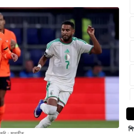
শি
ছবি : সংগৃহীত