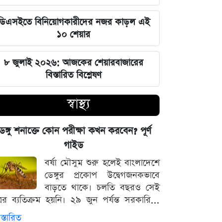
এক ক্লিকেই ফোন-ল্যাপটপের নিয়ন্ত্রণ নিচ্ছে
ডিএসইতে বিনিয়োগকারীদের নজর কাড়ল এই
হ্যাকাররা, পপ-আপ আপডেট নিয়ে কড়া
১০ শেয়ার
হুঁশিয়ারি
৮ জুলাই ২০২৬: আজকের শেয়ারবাজারের
চাঁদের পৃষ্ঠে ফ্যালকন-৯ রকেটের
বিস্তারিত বিশ্লেষণ
অনাকাঙ্ক্ষিত আঘাত
স্বাস্থ্য
আবু সাঈদের ছবি ছাড়া কোনো ডকুমেন্টারি
হতে পারে না: ভারপ্রাপ্ত রাষ্ট্রপতি হাফিজ
েঙ্গু শনাক্তে কোন পরীক্ষা কখন করবেন? পূর্ণ
উদ্দিন
গাইড
বর্ষা মৌসুম শুরু হলেই বাংলাদেশে
জুলাই স্মৃতি জাদুঘর উদ্বোধন করলেন
ডেঙ্গুর প্রকোপ উদ্বেগজনকভাবে
প্রধানমন্ত্রী তারেক রহমান
বাড়তে থাকে। চলতি বছরও সেই
্রের ব্যতিক্রম হয়নি। ২৯ জুন পর্যন্ত সরকারি...
মার্কিন ক্ষেপণাস্ত্র মজুত নিয়ে নতুন তথ্য, কী
বলছে সিএনএন
স্তারিত