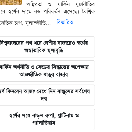
রহমান লিটল
অস্থিরতা ও মার্কিন মুদ্রানীতির
ভাবে স্বর্ণের দামে বড় পরিবর্তন এসেছে। বৈশ্বিক
দেবিদ্বার ম্যানেজিং কমিটির সভাপতি
বিস্তারিত
থনৈতিক চাপ, মূল্যস্ফীতি...
নির্বাচিত মিজানুর রহমান মাস্টার
জুলাইয়ের চেতনাকে হৃদয়ে ধারণ করতে
বিশ্ববাজারের পথ ধরে দেশীয় বাজারেও স্বর্ণের
হবে, যেন তা হারিয়ে না যায়: ভারপ্রাপ্ত
অস্বাভাবিক মূল্যবৃদ্ধি
রাষ্ট্রপতি
মার্কিন অর্থনীতি ও ফেডের সিদ্ধান্তের অপেক্ষায়
ভারত সরকারের আলটিমেটামের মুখে
আন্তর্জাতিক ধাতুর বাজার
নতিস্বীকার, ভুল স্বীকার করল মেটা
্বর্ণ কিনবেন আজ? দেখে নিন বাজুসের সর্বশেষ
লঙ্কা প্রিমিয়ার লিগে ভারতীয় কিংবদন্তির
দর
আগমন, মালিকানায় বড় চমক
স্বর্ণের সঙ্গে বাড়ল রুপা, প্লাটিনাম ও
জুলাই কার-এ নিয়ে বিভাজন করলে অর্জন
প্যালাডিয়াম
হারিয়ে যাবে: স্বরাষ্ট্রমন্ত্রী