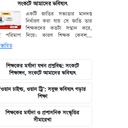
সংকটে আমাদের ভবিষ্যৎ
দেশের নিরাপত্তা ব্যবস্থাপনায় আসছে বড়
একটি জাতির সভ্যতার মানদণ্ড
পরিবর্তন, নতুন আইনের রূপরেখা প্রকাশ
নির্ধারণ করা যায় সে জাতি তার
শিক্ষকদের কতটা সম্মান করে,
আওয়ামী লীগ আমাদের শত্রু নয় মিত্র, তারা
ই পরিমাপ দিয়ে। কারণ শিক্ষক কেবল...
বিএনপির সঙ্গে মিশে যাবে: নাছির চৌধুরী
স্তারিত
এমপি
ঘরে বসেই যেভাবে জানবেন এসএসসির
শিক্ষকের মর্যাদা যখন প্রশ্নবিদ্ধ: সংকটে
ফলাফল, ১০ আগস্ট প্রকাশের ঘোষণা
শিক্ষাঙ্গন, সংকটে আমাদের ভবিষ্যৎ
মার্কিন ইমিগ্রেশন সার্ভিস বিভাগে বড়
‘ওয়ান চাইল্ড, ওয়ান ট্রি’: সবুজ ভবিষ্যৎ গড়ার
পরিবর্তন, প্রবাসীদের জন্য জরুরি বার্তা
শিক্ষা
২০২৩ সালের ইসরায়েলি হামলার ক্ষত:
শিক্ষকের মর্যাদা ও প্রশাসনিক সংস্কৃতির
আড়াই বছর পর উদ্ধার ৪০ শিশুর
সীমারেখা
দেহাবশেষ