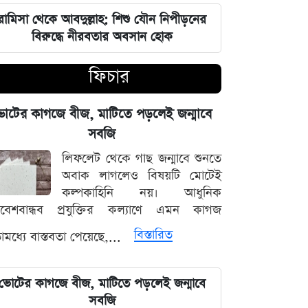
রামিসা থেকে আবদুল্লাহ: শিশু যৌন নিপীড়নের
জুলাই শহীদদের কবর বাঁধানোর বরাদ্দও
বিরুদ্ধে নীরবতার অবসান হোক
মেরে খেয়েছে অন্তর্বর্তী সরকার: ইশরাক
হোসেন
ফিচার
শেয়ারবাজারে আর্থিক কেলেঙ্কারির তদন্তের
বড় আপডেট জানাল দুদক
োটের কাগজে বীজ, মাটিতে পড়লেই জন্মাবে
সবজি
যুদ্ধের বড় প্রস্তুতি নিচ্ছে ইরান, আকাশ
লিফলেট থেকে গাছ জন্মাবে শুনতে
প্রতিরক্ষা ও অস্ত্র ব্যবস্থার ব্যাপক
অবাক লাগলেও বিষয়টি মোটেই
আধুনিকায়ন
কল্পকাহিনি নয়। আধুনিক
িবেশবান্ধব প্রযুক্তির কল্যাণে এমন কাগজ
চার বিভাগে দুর্যোগপূর্ণ আবহাওয়ার আশঙ্কায়
বিস্তারিত
মধ্যে বাস্তবতা পেয়েছে,...
আবহাওয়া দপ্তরের বিশেষ সতর্কতা
হাসিনাকে মাইক দেওয়ায় ভারতকে
ভোটের কাগজে বীজ, মাটিতে পড়লেই জন্মাবে
কাঠগড়ায় তুললেন সালাহউদ্দিন
সবজি