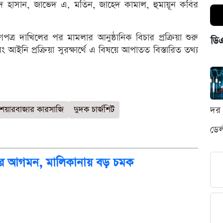
দ হাসান, জাভেদ এ. মতিন, জাহেদ কামাল, হুমায়ূন কবির
োগপত্র দাখিলের পর মামলার আনুষ্ঠানিক বিচার প্রক্রিয়া শুরু
ডি
ইনি প্রক্রিয়া সুরক্ষার্থে এ বিষয়ে আপাতত বিস্তারিত তথ্য
শেয়ারবাজার কারসাজি
দুদক চার্জশিট
দর 
ডেল
দন্তির আগমন, মালিকানায় বড় চমক