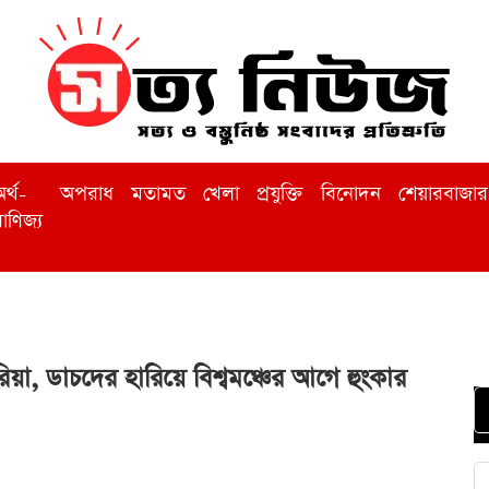
র্থ-
অপরাধ
মতামত
খেলা
প্রযুক্তি
বিনোদন
শেয়ারবাজার
াণিজ্য
িয়া, ডাচদের হারিয়ে বিশ্বমঞ্চের আগে হুংকার