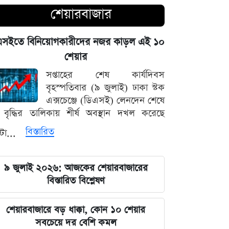
শেয়ারবাজার
আগামী ৪৮ ঘণ্টার আবহাওয়ার চিত্র: ঝোড়ো
বৃষ্টি নিয়ে সতর্কবার্তা
এসইতে বিনিয়োগকারীদের নজর কাড়ল এই ১০
শেয়ার
'মানুষ ভোট দিয়ে এমপি বানিয়েছে,
বিএনপিকে সত্য মেনে নিতে হবে': রুমিন
সপ্তাহের শেষ কার্যদিবস
ফারহানা
বৃহস্পতিবার (৯ জুলাই) ঢাকা স্টক
এক্সচেঞ্জে (ডিএসই) লেনদেন শেষে
বৃদ্ধির তালিকায় শীর্ষ অবস্থান দখল করেছে
৫ আগস্টের ভরদুপুরে দেশত্যাগ: গণভবন
থেকে ভারতের ফ্লাইট পর্যন্ত যা ঘটেছিল
বিস্তারিত
্টা...
ভারতপ্রেমী হলে দাগি আসামির অপরাধও
৯ জুলাই ২০২৬: আজকের শেয়ারবাজারের
চোখ এড়িয়ে যায় দিল্লির: রুহুল কবির
বিস্তারিত বিশ্লেষণ
রিজভী
বাংলাদেশ আর কোনো দেশের 'ক্লায়েন্ট স্টেট'
শেয়ারবাজারে বড় ধাক্কা, কোন ১০ শেয়ার
থাকবে না: পররাষ্ট্রমন্ত্রী ড. খলিলুর রহমান
সবচেয়ে দর বেশি কমল