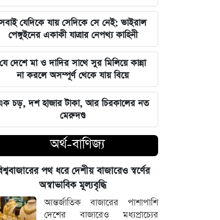
বিশ্ববাজারের পথ ধরে দেশীয় বাজারেও
সবাই যেদিকে যায় সেদিকে সে নেই: ভাইরাল
স্বর্ণের অস্বাভাবিক মূল্যবৃদ্ধি
পেঙ্গুইনের একাকী যাত্রার নেপথ্য কাহিনী
গ্যাস ও বিদ্যুৎ সংকট মোকাবিলায় নতুন
যে দেশে মা ও দাদির সাথে সুর মিলিয়ে কান্না
আশার খবর দিলেন জ্বালানিমন্ত্রী
না করলে অসম্পূর্ণ থেকে যায় বিয়ে
নদীদূষণ দূর করতে না পারলে ভবিষ্যৎ
এক চড়, দশ হাজার টাকা, আর চিরকালের নত
প্রজন্মের কাছে জবাব দিতে হবে: প্রধানমন্ত্রী
মেরুদণ্ড
তারেক রহমান
অর্থ-বাণিজ্য
ফ্যাসিবাদবিরোধী সব শক্তির জাতীয় ঐক্য
বজায় রাখা এখন সময়ের দাবি: মাহদী
িশ্ববাজারের পথ ধরে দেশীয় বাজারেও স্বর্ণের
আমিন
অস্বাভাবিক মূল্যবৃদ্ধি
ইতিহাসের মালিকানা কারও একার নয়, ৫
আন্তর্জাতিক বাজারের পাশাপাশি
আগস্টের বিজয় সাধারণ মানুষের: সাইদুর
দেশের বাজারেও মধ্যপ্রাচ্যের