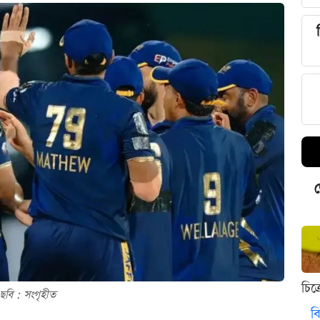
ড
চিত
ছবি : সংগৃহীত
বি