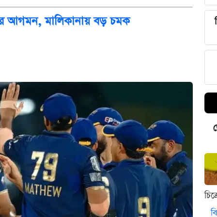
দন্তির আগমন, মালিকানায় বড় চমক
ড
চিত
বি