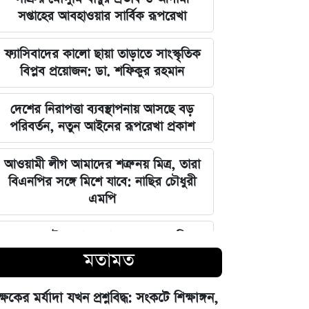
সপ্তাহের আবহাওয়ার সার্বিক রূপরেখা
ফ্যাসিবাদের কালো ছায়া তাড়াতে সাংস্কৃতিক
বিপ্লব প্রয়োজন: ডা. শফিকুর রহমান
দেশের নিরাপত্তা ব্যবস্থাপনায় আসছে বড়
পরিবর্তন, নতুন আইনের রূপরেখা প্রকাশ
আওয়ামী লীগ আমাদের শত্রু নয় মিত্র, তারা
বিএনপির সঙ্গে মিশে যাবে: নাছির চৌধুরী
এমপি
ঘরে বসেই যেভাবে জানবেন এসএসসির
ফলাফল, ১০ আগস্ট প্রকাশের ঘোষণা
মতামত
মার্কিন ইমিগ্রেশন সার্ভিস বিভাগে বড়
ক্ষকের মর্যাদা যখন প্রশ্নবিদ্ধ: সংকটে শিক্ষাঙ্গন,