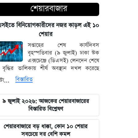
চোখ এড়িয়ে যায় দিল্লির: রুহুল কবির
শেয়ারবাজার
রিজভী
এসইতে বিনিয়োগকারীদের নজর কাড়ল এই ১০
বাংলাদেশ আর কোনো দেশের 'ক্লায়েন্ট স্টেট'
শেয়ার
থাকবে না: পররাষ্ট্রমন্ত্রী ড. খলিলুর রহমান
সপ্তাহের শেষ কার্যদিবস
এক ক্লিকেই ফোন-ল্যাপটপের নিয়ন্ত্রণ নিচ্ছে
বৃহস্পতিবার (৯ জুলাই) ঢাকা স্টক
হ্যাকাররা, পপ-আপ আপডেট নিয়ে কড়া
এক্সচেঞ্জে (ডিএসই) লেনদেন শেষে
হুঁশিয়ারি
বৃদ্ধির তালিকায় শীর্ষ অবস্থান দখল করেছে
বিস্তারিত
্টা...
চাঁদের পৃষ্ঠে ফ্যালকন-৯ রকেটের
অনাকাঙ্ক্ষিত আঘাত
৯ জুলাই ২০২৬: আজকের শেয়ারবাজারের
আবু সাঈদের ছবি ছাড়া কোনো ডকুমেন্টারি
বিস্তারিত বিশ্লেষণ
হতে পারে না: ভারপ্রাপ্ত রাষ্ট্রপতি হাফিজ
উদ্দিন
শেয়ারবাজারে বড় ধাক্কা, কোন ১০ শেয়ার
সবচেয়ে দর বেশি কমল