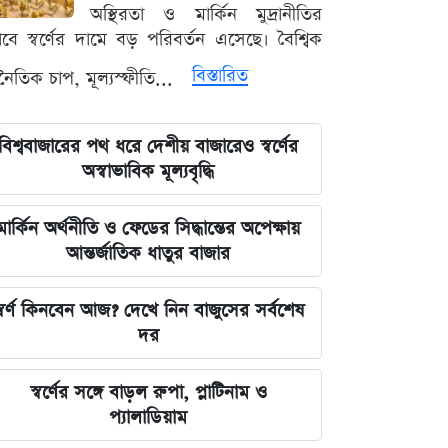
লঙ্কা প্রিমিয়ার লিগে ভারতীয় কিংবদন্তির
অস্থিরতা ও মার্কিন মুদ্রানীতির
আগমন, মালিকানায় বড় চমক
ভাবে স্বর্ণের দামে বড় পরিবর্তন এসেছে। বৈশ্বিক
বিস্তারিত
থনৈতিক চাপ, মূল্যস্ফীতি...
জুলাই কার-এ নিয়ে বিভাজন করলে অর্জন
হারিয়ে যাবে: স্বরাষ্ট্রমন্ত্রী
বিশ্ববাজারের পথ ধরে দেশীয় বাজারেও স্বর্ণের
আগামী ৪৮ ঘণ্টার আবহাওয়ার চিত্র: ঝোড়ো
অস্বাভাবিক মূল্যবৃদ্ধি
বৃষ্টি নিয়ে সতর্কবার্তা
মার্কিন অর্থনীতি ও ফেডের সিদ্ধান্তের অপেক্ষায়
'মানুষ ভোট দিয়ে এমপি বানিয়েছে,
আন্তর্জাতিক ধাতুর বাজার
বিএনপিকে সত্য মেনে নিতে হবে': রুমিন
ফারহানা
্বর্ণ কিনবেন আজ? দেখে নিন বাজুসের সর্বশেষ
দর
৫ আগস্টের ভরদুপুরে দেশত্যাগ: গণভবন
থেকে ভারতের ফ্লাইট পর্যন্ত যা ঘটেছিল
স্বর্ণের সঙ্গে বাড়ল রুপা, প্লাটিনাম ও
প্যালাডিয়াম
ভারতপ্রেমী হলে দাগি আসামির অপরাধও