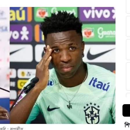
শি
ছবি : সংগৃহীত