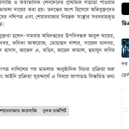
ারসাজি ও অস্বাভাবিক লেনদেনের প্রাথমিক সত্যতা পাওয়ার
ামলা দায়ের করা হয়। তদন্তের অংশ হিসেবে অভিযুক্তদের
তরের নথিপত্র এবং শেয়ারবাজার নিয়ন্ত্রক সংস্থার সরবরাহকৃত
ডি
ে।
যুক্তরা হলেন—সমবায় অধিদপ্তরের উপনিবন্ধক আবুল খায়ের,
ম মাদবর, কনিকা আফরোজ, মোহাম্মদ বাশার, সাজেদ মাদবর,
দ হাসান, জাভেদ এ. মতিন, জাহেদ কামাল, হুমায়ূন কবির
দর 
োগপত্র দাখিলের পর মামলার আনুষ্ঠানিক বিচার প্রক্রিয়া শুরু
ডেল
ইনি প্রক্রিয়া সুরক্ষার্থে এ বিষয়ে আপাতত বিস্তারিত তথ্য
শেয়ারবাজার কারসাজি
দুদক চার্জশিট