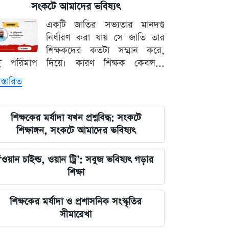
পরিবর্তন, প্রবাসীদের জন্য জরুরি বার্তা
সংকটে আমাদের ভবিষ্যৎ
একটি জাতির সভ্যতার মানদণ্ড
২০২৩ সালের ইসরায়েলি হামলার ক্ষত:
নির্ধারণ করা যায় সে জাতি তার
আড়াই বছর পর উদ্ধার ৪০ শিশুর
শিক্ষকদের কতটা সম্মান করে,
দেহাবশেষ
ই পরিমাপ দিয়ে। কারণ শিক্ষক কেবল...
স্তারিত
জুলাই শহীদদের কবর বাঁধানোর বরাদ্দও
মেরে খেয়েছে অন্তর্বর্তী সরকার: ইশরাক
হোসেন
শিক্ষকের মর্যাদা যখন প্রশ্নবিদ্ধ: সংকটে
শিক্ষাঙ্গন, সংকটে আমাদের ভবিষ্যৎ
শেয়ারবাজারে আর্থিক কেলেঙ্কারির তদন্তের
বড় আপডেট জানাল দুদক
‘ওয়ান চাইল্ড, ওয়ান ট্রি’: সবুজ ভবিষ্যৎ গড়ার
শিক্ষা
যুদ্ধের বড় প্রস্তুতি নিচ্ছে ইরান, আকাশ
প্রতিরক্ষা ও অস্ত্র ব্যবস্থার ব্যাপক
শিক্ষকের মর্যাদা ও প্রশাসনিক সংস্কৃতির
আধুনিকায়ন
সীমারেখা