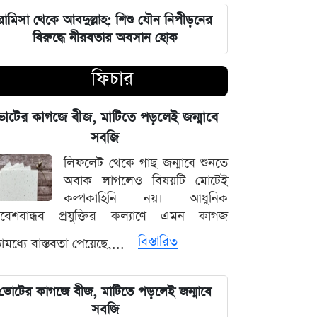
চার বিভাগে দুর্যোগপূর্ণ আবহাওয়ার আশঙ্কায়
আবহাওয়া দপ্তরের বিশেষ সতর্কতা
রামিসা থেকে আবদুল্লাহ: শিশু যৌন নিপীড়নের
বিরুদ্ধে নীরবতার অবসান হোক
হাসিনাকে মাইক দেওয়ায় ভারতকে
ফিচার
কাঠগড়ায় তুললেন সালাহউদ্দিন
বিশ্ববাজারের পথ ধরে দেশীয় বাজারেও
োটের কাগজে বীজ, মাটিতে পড়লেই জন্মাবে
স্বর্ণের অস্বাভাবিক মূল্যবৃদ্ধি
সবজি
লিফলেট থেকে গাছ জন্মাবে শুনতে
গ্যাস ও বিদ্যুৎ সংকট মোকাবিলায় নতুন
অবাক লাগলেও বিষয়টি মোটেই
আশার খবর দিলেন জ্বালানিমন্ত্রী
কল্পকাহিনি নয়। আধুনিক
িবেশবান্ধব প্রযুক্তির কল্যাণে এমন কাগজ
নদীদূষণ দূর করতে না পারলে ভবিষ্যৎ
বিস্তারিত
মধ্যে বাস্তবতা পেয়েছে,...
প্রজন্মের কাছে জবাব দিতে হবে: প্রধানমন্ত্রী
তারেক রহমান
ভোটের কাগজে বীজ, মাটিতে পড়লেই জন্মাবে
ফ্যাসিবাদবিরোধী সব শক্তির জাতীয় ঐক্য
সবজি