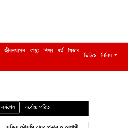
জীবনযাপন
স্বাস্থ্য
শিক্ষা
ধর্ম
ফিচার
ভিডিও
বিবিধ
সর্বশেষ
সর্বোচ্চ পঠিত
সক্রিয় মৌসুমি বায়ুর প্রভাব ও আগামী