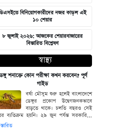
জুলাই স্মৃতি জাদুঘর উদ্বোধন করলেন
প্রধানমন্ত্রী তারেক রহমান
ডিএসইতে বিনিয়োগকারীদের নজর কাড়ল এই
১০ শেয়ার
মার্কিন ক্ষেপণাস্ত্র মজুত নিয়ে নতুন তথ্য, কী
বলছে সিএনএন
৮ জুলাই ২০২৬: আজকের শেয়ারবাজারের
বিস্তারিত বিশ্লেষণ
সালমানের অবয়ব পরিবর্তনের আসল কারণ
ও ষাটোর্ধ্বদের ওজন কমানোর সঠিক নিয়ম
স্বাস্থ্য
৫ আগস্ট বিজয়ের দিন, ভিন্নমত যেন
েঙ্গু শনাক্তে কোন পরীক্ষা কখন করবেন? পূর্ণ
শত্রুতায় রূপ না নেয়: প্রধানমন্ত্রী তারেক
গাইড
রহমান
বর্ষা মৌসুম শুরু হলেই বাংলাদেশে
ডেঙ্গুর প্রকোপ উদ্বেগজনকভাবে
নিজস্ব অর্থায়নে খালের ওপর বাঁশের সাঁকো
বাড়তে থাকে। চলতি বছরও সেই
বানিয়ে দিলেন ইউপি চেয়ারম্যান পদপ্রার্থী
্রের ব্যতিক্রম হয়নি। ২৯ জুন পর্যন্ত সরকারি...
শেখ আলমগীর
স্তারিত