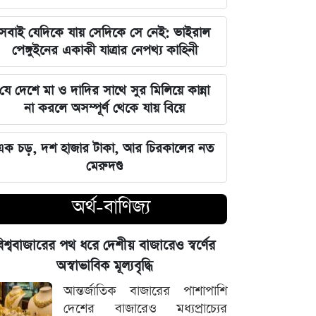
বজায় রাখা এখন সময়ের দাবি: মাহদী
আমিন
সবাই যেদিকে যায় সেদিকে সে নেই: ভাইরাল
পেঙ্গুইনের একাকী যাত্রার নেপথ্য কাহিনী
ইতিহাসের মালিকানা কারও একার নয়, ৫
আগস্টের বিজয় সাধারণ মানুষের: সাইদুর
যে দেশে মা ও দাদির সাথে সুর মিলিয়ে কান্না
রহমান লিটল
না করলে অসম্পূর্ণ থেকে যায় বিয়ে
দেবিদ্বার ম্যানেজিং কমিটির সভাপতি
এক চড়, দশ হাজার টাকা, আর চিরকালের নত
নির্বাচিত মিজানুর রহমান মাস্টার
মেরুদণ্ড
জুলাইয়ের চেতনাকে হৃদয়ে ধারণ করতে
অর্থ-বাণিজ্য
হবে, যেন তা হারিয়ে না যায়: ভারপ্রাপ্ত
রাষ্ট্রপতি
িশ্ববাজারের পথ ধরে দেশীয় বাজারেও স্বর্ণের
ভারত সরকারের আলটিমেটামের মুখে
অস্বাভাবিক মূল্যবৃদ্ধি
নতিস্বীকার, ভুল স্বীকার করল মেটা
আন্তর্জাতিক বাজারের পাশাপাশি
দেশের বাজারেও মধ্যপ্রাচ্যের