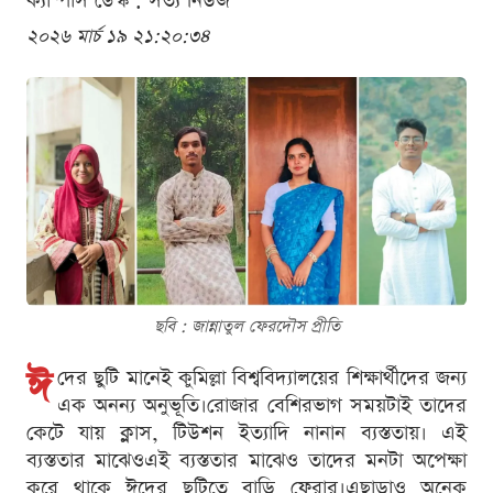
ক্যাম্পাস ডেস্ক . সত্য নিউজ
২০২৬ মার্চ ১৯ ২১:২০:৩৪
ছবি : জান্নাতুল ফেরদৌস প্রীতি
ঈ
দের ছুটি মানেই কুমিল্লা বিশ্ববিদ্যালয়ের শিক্ষার্থীদের জন্য
এক অনন্য অনুভূতি।রোজার বেশিরভাগ সময়টাই তাদের
কেটে যায় ক্লাস, টিউশন ইত্যাদি নানান ব্যস্ততায়। এই
ব্যস্ততার মাঝেওএই ব্যস্ততার মাঝেও তাদের মনটা অপেক্ষা
করে থাকে ঈদের ছুটিতে বাড়ি ফেরার।এছাড়াও অনেক