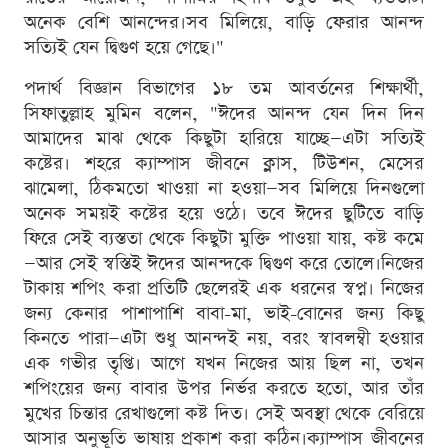
অনেক বেশি আনন্দের।সব মিলিয়ে, বাড়ি ফেরার আনন্দ
সত্যিই যেন দ্বিগুণ হয়ে গেছে।"
পদার্থ বিজ্ঞান বিভাগের ১৮ তম আবর্তনের শিক্ষার্থী,
সিফাতুল্লাহ মুমিন বলেন, "ঈদের আনন্দ যেন দিন দিন
আমাদের মাঝ থেকে কিছুটা হারিয়ে যাচ্ছে—এটা সত্যিই
কষ্টের। শহরে ক্যাম্পাস জীবনে ক্লাস, টিউশন, মেসের
ঝামেলা, ঠিকমতো খাওয়া না হওয়া—সব মিলিয়ে দিনগুলো
অনেক সময়ই কষ্টের হয়ে ওঠে। তবে ঈদের ছুটিতে বাড়ি
ফিরে সেই ব্যস্ততা থেকে কিছুটা মুক্তি পাওয়া যায়, কষ্ট কমে
—আর সেই স্বস্তিই ঈদের আনন্দকে দ্বিগুণ করে তোলে।নিজের
টাকায় শপিং করা প্রতিটি ছেলেরই এক ধরনের স্বপ্ন। নিজের
জন্য কেনার পাশাপাশি বাবা-মা, ভাই-বোনের জন্য কিছু
কিনতে পারা—এটা শুধু আনন্দই নয়, বরং স্বাবলম্বী হওয়ার
এক গভীর তৃপ্তি। আগে যখন নিজের আয় ছিল না, তখন
শপিংয়ের জন্য বাবার উপর নির্ভর করতে হতো, আর তাঁর
মুখের চিন্তার রেখাগুলো কষ্ট দিত। সেই অবস্থা থেকে বেরিয়ে
আসার অনুভূতি ভাষায় প্রকাশ করা কঠিন।ক্যাম্পাস জীবনের