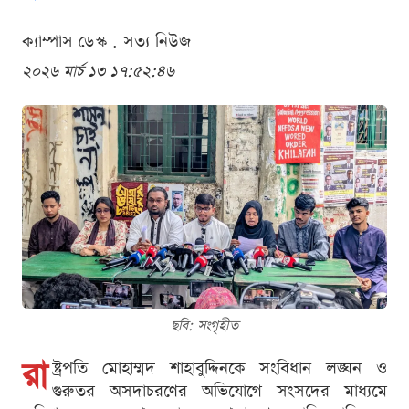
ক্যাম্পাস ডেস্ক . সত্য নিউজ
২০২৬ মার্চ ১৩ ১৭:৫২:৪৬
ছবি: সংগৃহীত
রা
ষ্ট্রপতি মোহাম্মদ শাহাবুদ্দিনকে সংবিধান লঙ্ঘন ও
গুরুতর অসদাচরণের অভিযোগে সংসদের মাধ্যমে