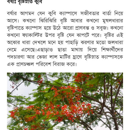
বর্ষাঃ বৃষ্টিস্নাত কুবি
বর্ষার আগমন যেন কুবি ক্যাম্পাসে সজীবতার বার্তা নিয়ে
আসে। কখনো ঝিরিঝিরি বৃষ্টি আবার কখনো মুষলধারার
বৃষ্টিপাতে ক্যাম্পাস হয়ে উঠে আরো প্রাণবন্ত ও সবুজ। কখনো
কখনো ফ্যাকাল্টির উপর বৃষ্টি যেন ঝাপটে পরে। বৃষ্টির এই
অঝোর ধারা দেখলে মনে হয় পাহাড়ি ঝরণার মতো জলধারা
নেমে এসেছে।এছাড়াও ছাতা মাথায় দিয়ে শিক্ষার্থীদের
পদচারণা আর ভেজা লাল মাটির ঘ্রাণে বৃষ্টিস্নাত ক্যাম্পাসকে
এক প্রাণচঞ্চল পরিবেশ বিরাজ করে।