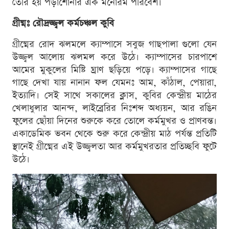
তৈরি হয় পড়াশোনার এক মনোরম পরিবেশ।
গ্রীষ্মঃ রৌদ্রজ্জ্বল কর্মচঞ্চল কুবি
গ্রীষ্মের রোদ ঝলমলে ক্যাম্পাসে সবুজ গাছপালা গুলো যেন
উজ্জ্বল আলোয় ঝলমল করে উঠে। ক্যাম্পাসের চারপাশে
আমের মুকুলের মিষ্টি ঘ্রাণ ছড়িয়ে পড়ে। ক্যাম্পাসের গাছে
গাছে দেখা যায় নানান ফল যেমনঃ আম, কাঁঠাল, পেয়ারা,
ইত্যাদি। সেই সাথে সকালের ক্লাস, কুবির কেন্দ্রীয় মাঠের
খেলাধুলার আনন্দ, লাইব্রেরির নিঃশব্দ অধ্যয়ন, আর রঙিন
ফুলের ছোঁয়া দিনের শুরুকে করে তোলে কর্মমুখর ও প্রাণবন্ত।
একাডেমিক ভবন থেকে শুরু করে কেন্দ্রীয় মাঠ পর্যন্ত প্রতিটি
স্থানেই গ্রীষ্মের এই উজ্জ্বলতা আর কর্মমুখরতার প্রতিচ্ছবি ফুটে
উঠে।