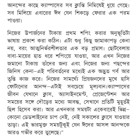
আনন্দের কাছে ক্যাম্পাসের সব ক্লান্তি নিমিষেই ধুয়ে গেছে।
সব মিলিয়ে এবারের ঈদ যেন শিকড়ে ফেরার এক পরম
পাওয়া।
নিজের উপার্জনের টাকায় প্রথম শপিং করার অনুভূতিটা
ভাষায় প্রকাশ করা কঠিন। এটা শুধু কিছু জামাকাপড় কেনা
নয়, বরং আত্মনির্ভরশীলতার এক বড় প্রমাণ। ছোটবেলায়
বাবা-মায়ের হাত ধরে শপিংয়ে যাওয়া, আর এখন নিজের
জমানো টাকায় তাঁদের জন্য এবং নিজের জন্য পছন্দের
জিনিস কেনা—এই পরিবর্তনের মধ্যেই এক অদ্ভুত গর্ব আর
তৃপ্তি কাজ করে। নিজের সামর্থ্যে প্রিয়জনদের মুখে হাসি
ফোটানোর আনন্দ—এটাই সবচেয়ে মূল্যবান।ক্যাম্পাসের
জীবন যেখানে ক্লাস, অ্যাসাইনমেন্ট, প্রেজেন্টেশন আর
সময়ের সঙ্গে দৌড়ের মধ্যে আবদ্ধ, সেখানে প্রতিটি মুহূর্তই
ছিল হিসেব করা। আর এখনকার সময়টা একেবারেই ভিন্ন—
কোনো ডেডলাইনের চাপ নেই, নেই সকালের ক্লাসে যাওয়ার
তাড়া। এই ভারমুক্ত সময়টুকুই যেন ঈদের আসল আনন্দকে
আরও গভীর করে তুলেছে।"