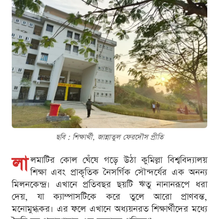
ছবি : শিক্ষার্থী, জান্নাতুল ফেরদৌস প্রীতি
লা
লমাটির কোল ঘেঁষে গড়ে উঠা কুমিল্লা বিশ্ববিদ্যালয়
শিক্ষা এবং প্রাকৃতিক নৈসর্গিক সৌন্দর্যের এক অনন্য
মিলনকেন্দ্র। এখানে প্রতিবছর ছয়টি ঋতু নানানরূপে ধরা
দেয়, যা ক্যাম্পাসটিকে করে তুলে আরো প্রাণবন্ত,
মনোমুগ্ধকর। এর ফলে এখানে অধ্যয়নরত শিক্ষার্থীদের মধ্যে