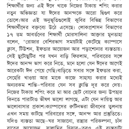
শিক্ষার্থীর জন্য এই ঈদে থাকে নিজের টাকায় শপিং করার
নতুন অভিজ্ঞতা যা ঈদের আনন্দকে আরো দ্বিগুণ করে
তোলে।আর এই অনুভূতিগুলোই কুবির বিভিন্ন বিভাগের
শিক্ষার্থীদের বক্তব্যে উঠে এসেছে। লোকপ্রশাসন বিভাগের
১৭ তম আবর্তনের শিক্ষার্থী মোরসালিনা আক্তার মুনতাহা
বলেন, "রোজার বেশিরভাগ সময়টাই কেটেছে ক্যাম্পাসে
ক্লাস, টিউশন, ইফতার আয়োজন আর পড়াশোনার ব্যস্ততায়।
সেই ছুটোছুটির পর যখন বাড়ি ফিরলাম, পরিবারের সঙ্গে
ঈদের আনন্দ ভাগ করে নিতে, মনে হলো যেন ঈদের আগেই
আরেকটা ঈদ পেয়ে গেছি।বাড়িতে সবার সঙ্গে ইফতার করা,
সেহেরি খাওয়া আর মাকে কাজে সাহায্য করার মধ্যেই
অন্যরকম শান্তি—পরিবার যেন সব ক্লান্তি দূর করে দেয়।
নিজের টাকায় শপিং করে মা আর ছোট বোনের জন্য উপহার
কিনতে পারাটাও ভীষণ ভালো লাগছে, এটা যেন দায়িত্ব আর
ভালোবাসার প্রকাশ।ক্যাম্পাসের রুটিনভরা জীবনের তুলনায়
এখন সময় কাটছে পরিবারের সঙ্গে, আনন্দ আর প্রস্তুতিতে।
যদিও ব্যস্ততা আছে—ঘর সাজানো, রান্নার পরিকল্পনা, চাঁদ
রাতের আয়োজন, সালামির হিসাব—তবুও এই ব্যস্ততাটা