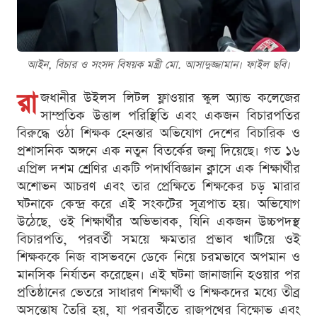
আইন, বিচার ও সংসদ বিষয়ক মন্ত্রী মো. আসাদুজ্জামান। ফাইল ছবি।
রা
জধানীর উইলস লিটল ফ্লাওয়ার স্কুল অ্যান্ড কলেজের
সাম্প্রতিক উত্তাল পরিস্থিতি এবং একজন বিচারপতির
বিরুদ্ধে ওঠা শিক্ষক হেনস্তার অভিযোগ দেশের বিচারিক ও
প্রশাসনিক অঙ্গনে এক নতুন বিতর্কের জন্ম দিয়েছে। গত ১৬
এপ্রিল দশম শ্রেণির একটি পদার্থবিজ্ঞান ক্লাসে এক শিক্ষার্থীর
অশোভন আচরণ এবং তার প্রেক্ষিতে শিক্ষকের চড় মারার
ঘটনাকে কেন্দ্র করে এই সংকটের সূত্রপাত হয়। অভিযোগ
উঠেছে, ওই শিক্ষার্থীর অভিভাবক, যিনি একজন উচ্চপদস্থ
বিচারপতি, পরবর্তী সময়ে ক্ষমতার প্রভাব খাটিয়ে ওই
শিক্ষককে নিজ বাসভবনে ডেকে নিয়ে চরমভাবে অপমান ও
মানসিক নির্যাতন করেছেন। এই ঘটনা জানাজানি হওয়ার পর
প্রতিষ্ঠানের ভেতরে সাধারণ শিক্ষার্থী ও শিক্ষকদের মধ্যে তীব্র
অসন্তোষ তৈরি হয়, যা পরবর্তীতে রাজপথের বিক্ষোভ এবং