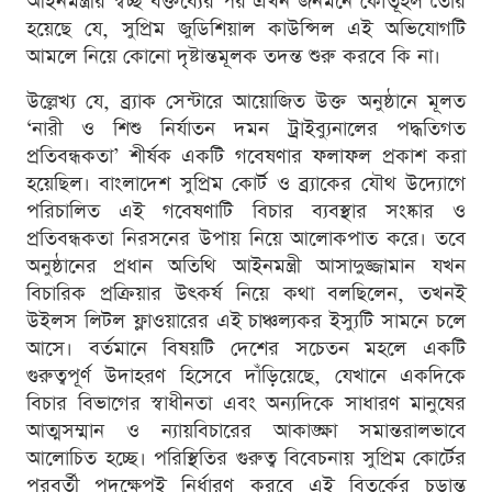
আইনমন্ত্রীর স্বচ্ছ বক্তব্যের পর এখন জনমনে কৌতূহল তৈরি
হয়েছে যে, সুপ্রিম জুডিশিয়াল কাউন্সিল এই অভিযোগটি
আমলে নিয়ে কোনো দৃষ্টান্তমূলক তদন্ত শুরু করবে কি না।
উল্লেখ্য যে, ব্র্যাক সেন্টারে আয়োজিত উক্ত অনুষ্ঠানে মূলত
‘নারী ও শিশু নির্যাতন দমন ট্রাইব্যুনালের পদ্ধতিগত
প্রতিবন্ধকতা’ শীর্ষক একটি গবেষণার ফলাফল প্রকাশ করা
হয়েছিল। বাংলাদেশ সুপ্রিম কোর্ট ও ব্র্যাকের যৌথ উদ্যোগে
পরিচালিত এই গবেষণাটি বিচার ব্যবস্থার সংষ্কার ও
প্রতিবন্ধকতা নিরসনের উপায় নিয়ে আলোকপাত করে। তবে
অনুষ্ঠানের প্রধান অতিথি আইনমন্ত্রী আসাদুজ্জামান যখন
বিচারিক প্রক্রিয়ার উৎকর্ষ নিয়ে কথা বলছিলেন, তখনই
উইলস লিটল ফ্লাওয়ারের এই চাঞ্চল্যকর ইস্যুটি সামনে চলে
আসে। বর্তমানে বিষয়টি দেশের সচেতন মহলে একটি
গুরুত্বপূর্ণ উদাহরণ হিসেবে দাঁড়িয়েছে, যেখানে একদিকে
বিচার বিভাগের স্বাধীনতা এবং অন্যদিকে সাধারণ মানুষের
আত্মসম্মান ও ন্যায়বিচারের আকাঙ্ক্ষা সমান্তরালভাবে
আলোচিত হচ্ছে। পরিস্থিতির গুরুত্ব বিবেচনায় সুপ্রিম কোর্টের
পরবর্তী পদক্ষেপই নির্ধারণ করবে এই বিতর্কের চূড়ান্ত