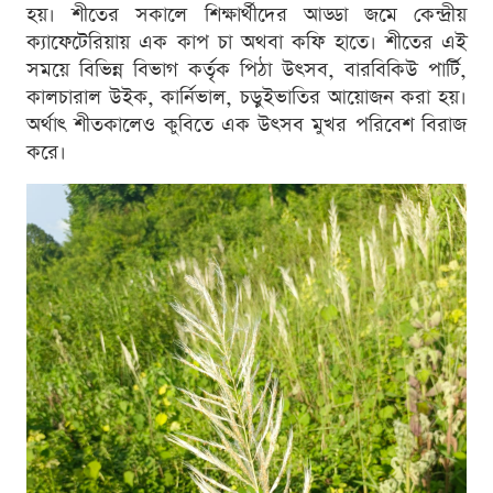
হয়। শীতের সকালে শিক্ষার্থীদের আড্ডা জমে কেন্দ্রীয়
ক্যাফেটেরিয়ায় এক কাপ চা অথবা কফি হাতে। শীতের এই
সময়ে বিভিন্ন বিভাগ কর্তৃক পিঠা উৎসব, বারবিকিউ পার্টি,
কালচারাল উইক, কার্নিভাল, চড়ুইভাতির আয়োজন করা হয়।
অর্থাৎ শীতকালেও কুবিতে এক উৎসব মুখর পরিবেশ বিরাজ
করে।