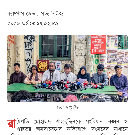
ক্যাম্পাস ডেস্ক . সত্য নিউজ
২০২৬ মার্চ ১৩ ১৭:৫২:৪৬
ছবি: সংগৃহীত
রা
ষ্ট্রপতি মোহাম্মদ শাহাবুদ্দিনকে সংবিধান লঙ্ঘন ও
গুরুতর অসদাচরণের অভিযোগে সংসদের মাধ্যমে