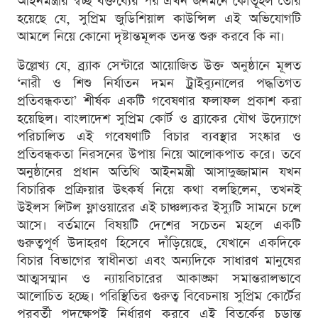
আইনমন্ত্রীর স্বচ্ছ বক্তব্যের পর এখন জনমনে কৌতূহল তৈরি
হয়েছে যে, সুপ্রিম জুডিশিয়াল কাউন্সিল এই অভিযোগটি
আমলে নিয়ে কোনো দৃষ্টান্তমূলক তদন্ত শুরু করবে কি না।
উল্লেখ্য যে, ব্র্যাক সেন্টারে আয়োজিত উক্ত অনুষ্ঠানে মূলত
‘নারী ও শিশু নির্যাতন দমন ট্রাইব্যুনালের পদ্ধতিগত
প্রতিবন্ধকতা’ শীর্ষক একটি গবেষণার ফলাফল প্রকাশ করা
হয়েছিল। বাংলাদেশ সুপ্রিম কোর্ট ও ব্র্যাকের যৌথ উদ্যোগে
পরিচালিত এই গবেষণাটি বিচার ব্যবস্থার সংষ্কার ও
প্রতিবন্ধকতা নিরসনের উপায় নিয়ে আলোকপাত করে। তবে
অনুষ্ঠানের প্রধান অতিথি আইনমন্ত্রী আসাদুজ্জামান যখন
বিচারিক প্রক্রিয়ার উৎকর্ষ নিয়ে কথা বলছিলেন, তখনই
উইলস লিটল ফ্লাওয়ারের এই চাঞ্চল্যকর ইস্যুটি সামনে চলে
আসে। বর্তমানে বিষয়টি দেশের সচেতন মহলে একটি
গুরুত্বপূর্ণ উদাহরণ হিসেবে দাঁড়িয়েছে, যেখানে একদিকে
বিচার বিভাগের স্বাধীনতা এবং অন্যদিকে সাধারণ মানুষের
আত্মসম্মান ও ন্যায়বিচারের আকাঙ্ক্ষা সমান্তরালভাবে
আলোচিত হচ্ছে। পরিস্থিতির গুরুত্ব বিবেচনায় সুপ্রিম কোর্টের
পরবর্তী পদক্ষেপই নির্ধারণ করবে এই বিতর্কের চূড়ান্ত