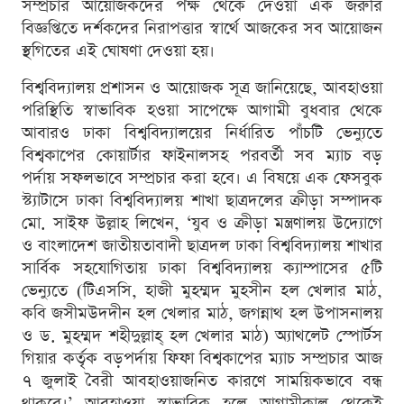
সম্প্রচার আয়োজকদের পক্ষ থেকে দেওয়া এক জরুরি
বিজ্ঞপ্তিতে দর্শকদের নিরাপত্তার স্বার্থে আজকের সব আয়োজন
স্থগিতের এই ঘোষণা দেওয়া হয়।
বিশ্ববিদ্যালয় প্রশাসন ও আয়োজক সূত্র জানিয়েছে, আবহাওয়া
পরিস্থিতি স্বাভাবিক হওয়া সাপেক্ষে আগামী বুধবার থেকে
আবারও ঢাকা বিশ্ববিদ্যালয়ের নির্ধারিত পাঁচটি ভেন্যুতে
বিশ্বকাপের কোয়ার্টার ফাইনালসহ পরবর্তী সব ম্যাচ বড়
পর্দায় সফলভাবে সম্প্রচার করা হবে। এ বিষয়ে এক ফেসবুক
স্ট্যাটাসে ঢাকা বিশ্ববিদ্যালয় শাখা ছাত্রদলের ক্রীড়া সম্পাদক
মো. সাইফ উল্লাহ লিখেন, ‘যুব ও ক্রীড়া মন্ত্রণালয় উদ্যোগে
ও বাংলাদেশ জাতীয়তাবাদী ছাত্রদল ঢাকা বিশ্ববিদ্যালয় শাখার
সার্বিক সহযোগিতায় ঢাকা বিশ্ববিদ্যালয় ক্যাম্পাসের ৫টি
ভেন্যুতে (টিএসসি, হাজী মুহম্মদ মুহসীন হল খেলার মাঠ,
কবি জসীমউদদীন হল খেলার মাঠ, জগন্নাথ হল উপাসনালয়
ও ড. মুহম্মদ শহীদুল্লাহ্ হল খেলার মাঠ) অ্যাথলেট স্পোর্টস
গিয়ার কর্তৃক বড়পর্দায় ফিফা বিশ্বকাপের ম্যাচ সম্প্রচার আজ
৭ জুলাই বৈরী আবহাওয়াজনিত কারণে সাময়িকভাবে বন্ধ
থাকবে।’ আবহাওয়া স্বাভাবিক হলে আগামীকাল থেকেই