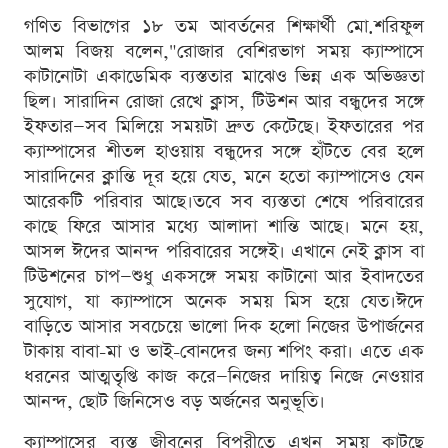
গণিত বিভাগের ১৮ তম আবর্তনের শিক্ষার্থী মো.শরিফুল
আলম বিজয় বলেন,"রোজার বেশিরভাগ সময় ক্যাম্পাসে
কাটানোটা একাডেমিক ব্যস্ততার মাঝেও ভিন্ন এক অভিজ্ঞতা
ছিল। সারাদিন রোজা রেখে ক্লাস, টিউশন আর বন্ধুদের সঙ্গে
ইফতার—সব মিলিয়ে সময়টা দ্রুত কেটেছে। ইফতারের পর
ক্যাম্পাসের শীতল হাওয়ায় বন্ধুদের সঙ্গে হাঁটতে বের হলে
সারাদিনের ক্লান্তি দূর হয়ে যেত, মনে হতো ক্যাম্পাসেও যেন
আরেকটি পরিবার আছে।তবে সব ব্যস্ততা শেষে পরিবারের
কাছে ফিরে আসার মধ্যে আলাদা শান্তি আছে। মনে হয়,
আসল ঈদের আনন্দ পরিবারের সঙ্গেই। এখানে নেই ক্লাস বা
টিউশনের চাপ—শুধু একসঙ্গে সময় কাটানো আর ইবাদতের
সুযোগ, যা ক্যাম্পাসে অনেক সময় মিস হয়ে যেত।ঈদে
বাড়িতে আসার সবচেয়ে ভালো দিক হলো নিজের উপার্জনের
টাকায় বাবা-মা ও ভাই-বোনদের জন্য শপিং করা। এতে এক
ধরনের আত্মতৃপ্তি কাজ করে—নিজের দায়িত্ব নিজে নেওয়ার
আনন্দ, ছোট জিনিসেও বড় অর্জনের অনুভূতি।
ক্যাম্পাসের ব্যস্ত জীবনের বিপরীতে এখন সময় কাটছে