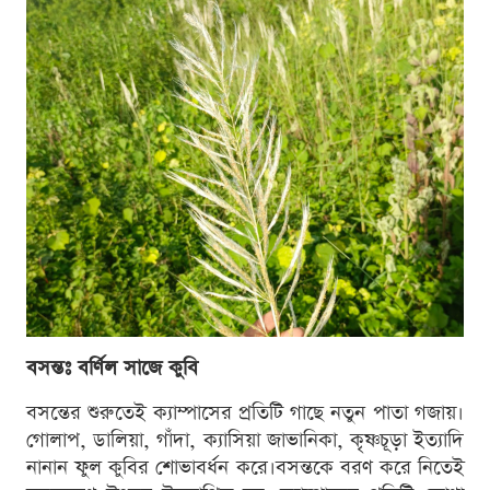
বসন্তঃ বর্ণিল সাজে কুবি
বসন্তের শুরুতেই ক্যাম্পাসের প্রতিটি গাছে নতুন পাতা গজায়।
গোলাপ, ডালিয়া, গাঁদা, ক্যাসিয়া জাভানিকা, কৃষ্ণচূড়া ইত্যাদি
নানান ফুল কুবির শোভাবর্ধন করে।বসন্তকে বরণ করে নিতেই