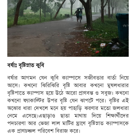
বর্ষাঃ বৃষ্টিস্নাত কুবি
বর্ষার আগমন যেন কুবি ক্যাম্পাসে সজীবতার বার্তা নিয়ে
আসে। কখনো ঝিরিঝিরি বৃষ্টি আবার কখনো মুষলধারার
বৃষ্টিপাতে ক্যাম্পাস হয়ে উঠে আরো প্রাণবন্ত ও সবুজ। কখনো
কখনো ফ্যাকাল্টির উপর বৃষ্টি যেন ঝাপটে পরে। বৃষ্টির এই
অঝোর ধারা দেখলে মনে হয় পাহাড়ি ঝরণার মতো জলধারা
নেমে এসেছে।এছাড়াও ছাতা মাথায় দিয়ে শিক্ষার্থীদের
পদচারণা আর ভেজা লাল মাটির ঘ্রাণে বৃষ্টিস্নাত ক্যাম্পাসকে
এক প্রাণচঞ্চল পরিবেশ বিরাজ করে।