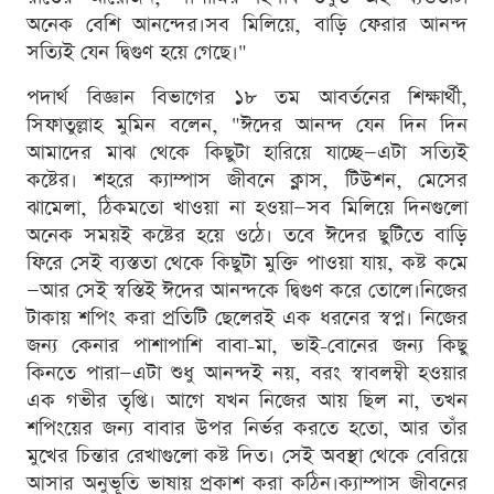
অনেক বেশি আনন্দের।সব মিলিয়ে, বাড়ি ফেরার আনন্দ
সত্যিই যেন দ্বিগুণ হয়ে গেছে।"
পদার্থ বিজ্ঞান বিভাগের ১৮ তম আবর্তনের শিক্ষার্থী,
সিফাতুল্লাহ মুমিন বলেন, "ঈদের আনন্দ যেন দিন দিন
আমাদের মাঝ থেকে কিছুটা হারিয়ে যাচ্ছে—এটা সত্যিই
কষ্টের। শহরে ক্যাম্পাস জীবনে ক্লাস, টিউশন, মেসের
ঝামেলা, ঠিকমতো খাওয়া না হওয়া—সব মিলিয়ে দিনগুলো
অনেক সময়ই কষ্টের হয়ে ওঠে। তবে ঈদের ছুটিতে বাড়ি
ফিরে সেই ব্যস্ততা থেকে কিছুটা মুক্তি পাওয়া যায়, কষ্ট কমে
—আর সেই স্বস্তিই ঈদের আনন্দকে দ্বিগুণ করে তোলে।নিজের
টাকায় শপিং করা প্রতিটি ছেলেরই এক ধরনের স্বপ্ন। নিজের
জন্য কেনার পাশাপাশি বাবা-মা, ভাই-বোনের জন্য কিছু
কিনতে পারা—এটা শুধু আনন্দই নয়, বরং স্বাবলম্বী হওয়ার
এক গভীর তৃপ্তি। আগে যখন নিজের আয় ছিল না, তখন
শপিংয়ের জন্য বাবার উপর নির্ভর করতে হতো, আর তাঁর
মুখের চিন্তার রেখাগুলো কষ্ট দিত। সেই অবস্থা থেকে বেরিয়ে
আসার অনুভূতি ভাষায় প্রকাশ করা কঠিন।ক্যাম্পাস জীবনের