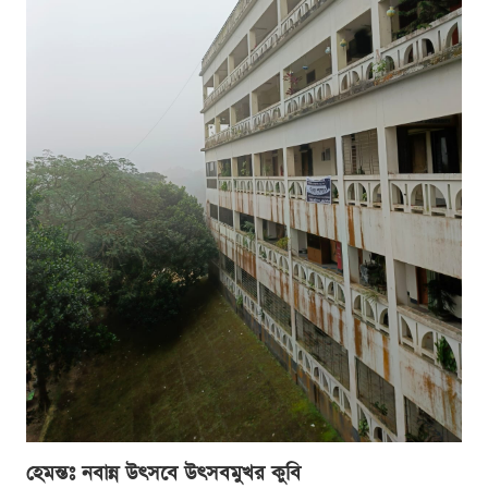
হেমন্তঃ নবান্ন উৎসবে উৎসবমুখর কুবি