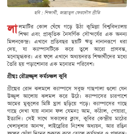
ছবি : শিক্ষার্থী, জান্নাতুল ফেরদৌস প্রীতি
লা
লমাটির কোল ঘেঁষে গড়ে উঠা কুমিল্লা বিশ্ববিদ্যালয়
শিক্ষা এবং প্রাকৃতিক নৈসর্গিক সৌন্দর্যের এক অনন্য
মিলনকেন্দ্র। এখানে প্রতিবছর ছয়টি ঋতু নানানরূপে ধরা
দেয়, যা ক্যাম্পাসটিকে করে তুলে আরো প্রাণবন্ত,
মনোমুগ্ধকর। এর ফলে এখানে অধ্যয়নরত শিক্ষার্থীদের মধ্যে
তৈরি হয় পড়াশোনার এক মনোরম পরিবেশ।
গ্রীষ্মঃ রৌদ্রজ্জ্বল কর্মচঞ্চল কুবি
গ্রীষ্মের রোদ ঝলমলে ক্যাম্পাসে সবুজ গাছপালা গুলো যেন
উজ্জ্বল আলোয় ঝলমল করে উঠে। ক্যাম্পাসের চারপাশে
আমের মুকুলের মিষ্টি ঘ্রাণ ছড়িয়ে পড়ে। ক্যাম্পাসের গাছে
গাছে দেখা যায় নানান ফল যেমনঃ আম, কাঁঠাল, পেয়ারা,
ইত্যাদি। সেই সাথে সকালের ক্লাস, কুবির কেন্দ্রীয় মাঠের
খেলাধুলার আনন্দ, লাইব্রেরির নিঃশব্দ অধ্যয়ন, আর রঙিন
ফুলের ছোঁয়া দিনের শুরুকে করে তোলে কর্মমুখর ও প্রাণবন্ত।