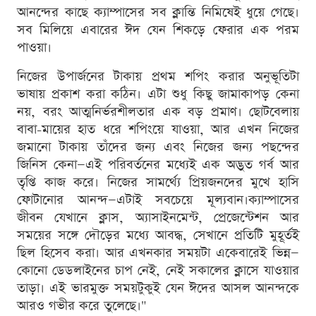
আনন্দের কাছে ক্যাম্পাসের সব ক্লান্তি নিমিষেই ধুয়ে গেছে।
সব মিলিয়ে এবারের ঈদ যেন শিকড়ে ফেরার এক পরম
পাওয়া।
নিজের উপার্জনের টাকায় প্রথম শপিং করার অনুভূতিটা
ভাষায় প্রকাশ করা কঠিন। এটা শুধু কিছু জামাকাপড় কেনা
নয়, বরং আত্মনির্ভরশীলতার এক বড় প্রমাণ। ছোটবেলায়
বাবা-মায়ের হাত ধরে শপিংয়ে যাওয়া, আর এখন নিজের
জমানো টাকায় তাঁদের জন্য এবং নিজের জন্য পছন্দের
জিনিস কেনা—এই পরিবর্তনের মধ্যেই এক অদ্ভুত গর্ব আর
তৃপ্তি কাজ করে। নিজের সামর্থ্যে প্রিয়জনদের মুখে হাসি
ফোটানোর আনন্দ—এটাই সবচেয়ে মূল্যবান।ক্যাম্পাসের
জীবন যেখানে ক্লাস, অ্যাসাইনমেন্ট, প্রেজেন্টেশন আর
সময়ের সঙ্গে দৌড়ের মধ্যে আবদ্ধ, সেখানে প্রতিটি মুহূর্তই
ছিল হিসেব করা। আর এখনকার সময়টা একেবারেই ভিন্ন—
কোনো ডেডলাইনের চাপ নেই, নেই সকালের ক্লাসে যাওয়ার
তাড়া। এই ভারমুক্ত সময়টুকুই যেন ঈদের আসল আনন্দকে
আরও গভীর করে তুলেছে।"