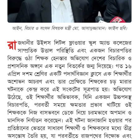
আইন, বিচার ও সংসদ বিষয়ক মন্ত্রী মো. আসাদুজ্জামান। ফাইল ছবি।
রা
জধানীর উইলস লিটল ফ্লাওয়ার স্কুল অ্যান্ড কলেজের
সাম্প্রতিক উত্তাল পরিস্থিতি এবং একজন বিচারপতির
বিরুদ্ধে ওঠা শিক্ষক হেনস্তার অভিযোগ দেশের বিচারিক ও
প্রশাসনিক অঙ্গনে এক নতুন বিতর্কের জন্ম দিয়েছে। গত ১৬
এপ্রিল দশম শ্রেণির একটি পদার্থবিজ্ঞান ক্লাসে এক শিক্ষার্থীর
অশোভন আচরণ এবং তার প্রেক্ষিতে শিক্ষকের চড় মারার
ঘটনাকে কেন্দ্র করে এই সংকটের সূত্রপাত হয়। অভিযোগ
উঠেছে, ওই শিক্ষার্থীর অভিভাবক, যিনি একজন উচ্চপদস্থ
বিচারপতি, পরবর্তী সময়ে ক্ষমতার প্রভাব খাটিয়ে ওই
শিক্ষককে নিজ বাসভবনে ডেকে নিয়ে চরমভাবে অপমান ও
মানসিক নির্যাতন করেছেন। এই ঘটনা জানাজানি হওয়ার পর
প্রতিষ্ঠানের ভেতরে সাধারণ শিক্ষার্থী ও শিক্ষকদের মধ্যে তীব্র
অসন্তোষ তৈরি হয়, যা পরবর্তীতে রাজপথের বিক্ষোভ এবং