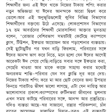
শিক্ষার্থীর জন্য এই ঈদে থাকে নিজের টাকায় শপিং করার
নতুন অভিজ্ঞতা যা ঈদের আনন্দকে আরো দ্বিগুণ করে
তোলে।আর এই অনুভূতিগুলোই কুবির বিভিন্ন বিভাগের
শিক্ষার্থীদের বক্তব্যে উঠে এসেছে। লোকপ্রশাসন বিভাগের
১৭ তম আবর্তনের শিক্ষার্থী মোরসালিনা আক্তার মুনতাহা
বলেন, "রোজার বেশিরভাগ সময়টাই কেটেছে ক্যাম্পাসে
ক্লাস, টিউশন, ইফতার আয়োজন আর পড়াশোনার ব্যস্ততায়।
সেই ছুটোছুটির পর যখন বাড়ি ফিরলাম, পরিবারের সঙ্গে
ঈদের আনন্দ ভাগ করে নিতে, মনে হলো যেন ঈদের আগেই
আরেকটা ঈদ পেয়ে গেছি।বাড়িতে সবার সঙ্গে ইফতার করা,
সেহেরি খাওয়া আর মাকে কাজে সাহায্য করার মধ্যেই
অন্যরকম শান্তি—পরিবার যেন সব ক্লান্তি দূর করে দেয়।
নিজের টাকায় শপিং করে মা আর ছোট বোনের জন্য উপহার
কিনতে পারাটাও ভীষণ ভালো লাগছে, এটা যেন দায়িত্ব আর
ভালোবাসার প্রকাশ।ক্যাম্পাসের রুটিনভরা জীবনের তুলনায়
এখন সময় কাটছে পরিবারের সঙ্গে, আনন্দ আর প্রস্তুতিতে।
যদিও ব্যস্ততা আছে—ঘর সাজানো, রান্নার পরিকল্পনা, চাঁদ
রাতের আয়োজন, সালামির হিসাব—তবুও এই ব্যস্ততাটা