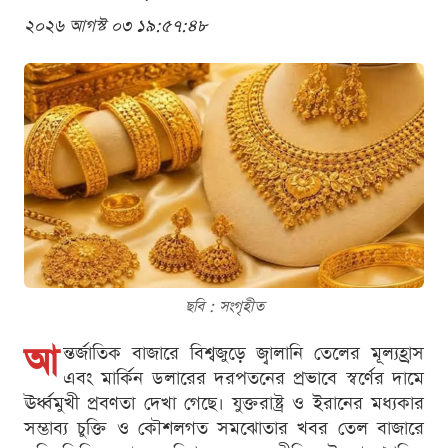
২০২৬ আগস্ট ০৩ ১৯:৫৭:৪৮
ছবি : সংগৃহীত
আ
ন্তর্জাতিক বাজারে বিশ্বজুড়ে জ্বালানি তেলের মূল্যহ্রাস
এবং মার্কিন ডলারের দরপতনের প্রভাবে স্বর্ণের দামে
ঊর্ধ্বমুখী প্রবণতা দেখা গেছে। যুক্তরাষ্ট্র ও ইরানের মধ্যকার
সম্ভাব্য চুক্তি ও কৌশলগত সমঝোতার খবর তেল বাজারে