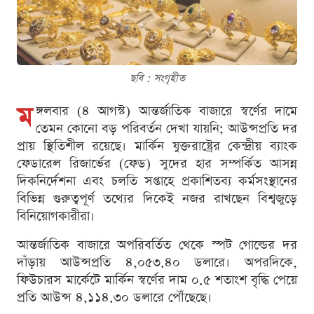
ছবি : সংগৃহীত
ম
ঙ্গলবার (৪ আগস্ট) আন্তর্জাতিক বাজারে স্বর্ণের দামে
তেমন কোনো বড় পরিবর্তন দেখা যায়নি; আউন্সপ্রতি দর
প্রায় স্থিতিশীল রয়েছে। মার্কিন যুক্তরাষ্ট্রের কেন্দ্রীয় ব্যাংক
ফেডারেল রিজার্ভের (ফেড) সুদের হার সম্পর্কিত আসন্ন
দিকনির্দেশনা এবং চলতি সপ্তাহে প্রকাশিতব্য কর্মসংস্থানের
বিভিন্ন গুরুত্বপূর্ণ তথ্যের দিকেই নজর রাখছেন বিশ্বজুড়ে
বিনিয়োগকারীরা।
আন্তর্জাতিক বাজারে অপরিবর্তিত থেকে স্পট গোল্ডের দর
দাঁড়ায় আউন্সপ্রতি ৪,০৫৩.৪০ ডলারে। অপরদিকে,
ফিউচারস মার্কেটে মার্কিন স্বর্ণের দাম ০.৫ শতাংশ বৃদ্ধি পেয়ে
প্রতি আউন্স ৪,১১৪.৩০ ডলারে পৌঁছেছে।