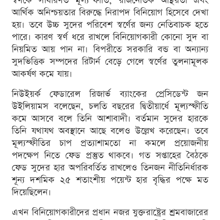
স্বর্ণকে সাধারণত মূল্যস্ফীতি, রাজনৈতিক অস্থিরতা এবং
আর্থিক অনিশ্চয়তার বিরুদ্ধে নিরাপদ বিনিয়োগ হিসেবে দেখা
হয়। তবে উচ্চ সুদের পরিবেশ স্বর্ণের জন্য নেতিবাচক হতে
পারে। কারণ স্বর্ণ ধরে রাখলে বিনিয়োগকারী কোনো সুদ বা
নিয়মিত আয় পান না। বিপরীতে সরকারি বন্ড বা অন্যান্য
সুদভিত্তিক সম্পদের রিটার্ন বেড়ে গেলে স্বর্ণের তুলনামূলক
আকর্ষণ কমে যায়।
নিউইয়র্ক ফেডারেল রিজার্ভ ব্যাংকের প্রেসিডেন্ট জন
উইলিয়ামস বলেছেন, চলতি বছরের দ্বিতীয়ার্ধে মূল্যস্ফীতি
কমে আসবে বলে তিনি আশাবাদী। বর্তমান সুদের হারকে
তিনি যথাযথ অবস্থানে আছে বলেও উল্লেখ করেছেন। তবে
মূল্যস্ফীতির চাপ প্রত্যাশামতো না কমলে প্রয়োজনীয়
পদক্ষেপ নিতে ফেড প্রস্তুত থাকবে। গত সপ্তাহের বৈঠকে
ফেড সুদের হার অপরিবর্তিত রাখলেও তিনজন নীতিনির্ধারক
শূন্য দশমিক ২৫ শতাংশীয় পয়েন্ট হার বৃদ্ধির পক্ষে মত
দিয়েছিলেন।
এখন বিনিয়োগকারীদের প্রধান নজর যুক্তরাষ্ট্রের শ্রমবাজারের