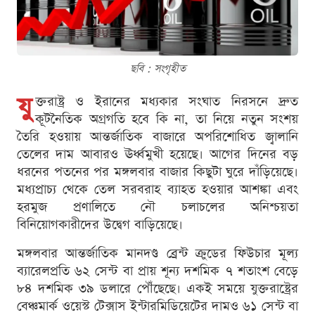
ছবি : সংগৃহীত
যু
ক্তরাষ্ট্র ও ইরানের মধ্যকার সংঘাত নিরসনে দ্রুত
কূটনৈতিক অগ্রগতি হবে কি না, তা নিয়ে নতুন সংশয়
তৈরি হওয়ায় আন্তর্জাতিক বাজারে অপরিশোধিত জ্বালানি
তেলের দাম আবারও ঊর্ধ্বমুখী হয়েছে। আগের দিনের বড়
ধরনের পতনের পর মঙ্গলবার বাজার কিছুটা ঘুরে দাঁড়িয়েছে।
মধ্যপ্রাচ্য থেকে তেল সরবরাহ ব্যাহত হওয়ার আশঙ্কা এবং
হরমুজ প্রণালিতে নৌ চলাচলের অনিশ্চয়তা
বিনিয়োগকারীদের উদ্বেগ বাড়িয়েছে।
মঙ্গলবার আন্তর্জাতিক মানদণ্ড ব্রেন্ট ক্রুডের ফিউচার মূল্য
ব্যারেলপ্রতি ৬২ সেন্ট বা প্রায় শূন্য দশমিক ৭ শতাংশ বেড়ে
৮৪ দশমিক ৩৯ ডলারে পৌঁছেছে। একই সময়ে যুক্তরাষ্ট্রের
বেঞ্চমার্ক ওয়েস্ট টেক্সাস ইন্টারমিডিয়েটের দামও ৬১ সেন্ট বা