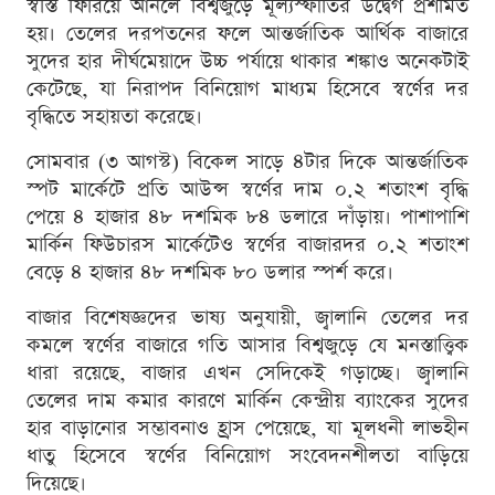
স্বস্তি ফিরিয়ে আনলে বিশ্বজুড়ে মূল্যস্ফীতির উদ্বেগ প্রশমিত
হয়। তেলের দরপতনের ফলে আন্তর্জাতিক আর্থিক বাজারে
সুদের হার দীর্ঘমেয়াদে উচ্চ পর্যায়ে থাকার শঙ্কাও অনেকটাই
কেটেছে, যা নিরাপদ বিনিয়োগ মাধ্যম হিসেবে স্বর্ণের দর
বৃদ্ধিতে সহায়তা করেছে।
সোমবার (৩ আগস্ট) বিকেল সাড়ে ৪টার দিকে আন্তর্জাতিক
স্পট মার্কেটে প্রতি আউন্স স্বর্ণের দাম ০.২ শতাংশ বৃদ্ধি
পেয়ে ৪ হাজার ৪৮ দশমিক ৮৪ ডলারে দাঁড়ায়। পাশাপাশি
মার্কিন ফিউচারস মার্কেটেও স্বর্ণের বাজারদর ০.২ শতাংশ
বেড়ে ৪ হাজার ৪৮ দশমিক ৮০ ডলার স্পর্শ করে।
বাজার বিশেষজ্ঞদের ভাষ্য অনুযায়ী, জ্বালানি তেলের দর
কমলে স্বর্ণের বাজারে গতি আসার বিশ্বজুড়ে যে মনস্তাত্ত্বিক
ধারা রয়েছে, বাজার এখন সেদিকেই গড়াচ্ছে। জ্বালানি
তেলের দাম কমার কারণে মার্কিন কেন্দ্রীয় ব্যাংকের সুদের
হার বাড়ানোর সম্ভাবনাও হ্রাস পেয়েছে, যা মূলধনী লাভহীন
ধাতু হিসেবে স্বর্ণের বিনিয়োগ সংবেদনশীলতা বাড়িয়ে
দিয়েছে।