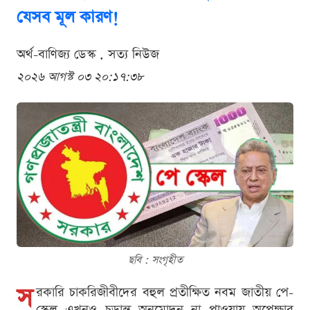
যেসব মূল কারণ!
অর্থ-বাণিজ্য ডেস্ক . সত্য নিউজ
২০২৬ আগস্ট ০৩ ২০:১৭:৩৮
ছবি : সংগৃহীত
স
রকারি চাকরিজীবীদের বহুল প্রতীক্ষিত নবম জাতীয় পে-
স্কেল এখনও চূড়ান্ত অনুমোদন না পাওয়ায় অপেক্ষার