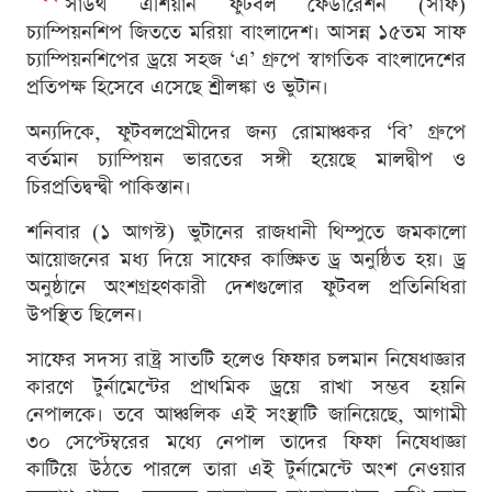
সাউথ এশিয়ান ফুটবল ফেডারেশন (সাফ)
চ্যাম্পিয়নশিপ জিততে মরিয়া বাংলাদেশ। আসন্ন ১৫তম সাফ
চ্যাম্পিয়নশিপের ড্রয়ে সহজ ‘এ’ গ্রুপে স্বাগতিক বাংলাদেশের
প্রতিপক্ষ হিসেবে এসেছে শ্রীলঙ্কা ও ভুটান।
অন্যদিকে, ফুটবলপ্রেমীদের জন্য রোমাঞ্চকর ‘বি’ গ্রুপে
বর্তমান চ্যাম্পিয়ন ভারতের সঙ্গী হয়েছে মালদ্বীপ ও
চিরপ্রতিদ্বন্দ্বী পাকিস্তান।
শনিবার (১ আগস্ট) ভুটানের রাজধানী থিম্পুতে জমকালো
আয়োজনের মধ্য দিয়ে সাফের কাঙ্ক্ষিত ড্র অনুষ্ঠিত হয়। ড্র
অনুষ্ঠানে অংশগ্রহণকারী দেশগুলোর ফুটবল প্রতিনিধিরা
উপস্থিত ছিলেন।
সাফের সদস্য রাষ্ট্র সাতটি হলেও ফিফার চলমান নিষেধাজ্ঞার
কারণে টুর্নামেন্টের প্রাথমিক ড্রয়ে রাখা সম্ভব হয়নি
নেপালকে। তবে আঞ্চলিক এই সংস্থাটি জানিয়েছে, আগামী
৩০ সেপ্টেম্বরের মধ্যে নেপাল তাদের ফিফা নিষেধাজ্ঞা
কাটিয়ে উঠতে পারলে তারা এই টুর্নামেন্টে অংশ নেওয়ার