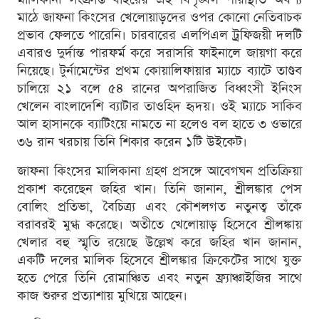
মাঠে জাফনা কিংসের খেলোয়াড়দের ওপর কোনো নেতিবাচক
প্রভাব ফেলতে পারেনি। চারবারের এলপিএল ট্রফিজয়ী দলটি
এবারও দুর্দান্ত পারফর্ম করে সরাসরি ফাইনালে জায়গা করে
নিয়েছে। টুর্নামেন্টের প্রথম কোয়ালিফায়ার ম্যাচে ব্যাটে তাণ্ডব
চালিয়ে ২১ বলে ৫৪ রানের অপরাজিত বিধ্বংসী ইনিংস
খেলেন বাংলাদেশি ব্যাটার তাওহিদ হৃদয়। ওই ম্যাচে সাকিব
আল হাসানকে ব্যাটিংয়ে নামতে না হলেও বল হাতে ৩ ওভারে
৩৬ রান খরচায় তিনি শিকার করেন ১টি উইকেট।
জাফনা কিংসের মালিকানা গ্রহণ প্রসঙ্গে আবেগঘন প্রতিক্রিয়া
প্রকাশ করেছেন জহির খান। তিনি জানান, শ্রীলঙ্কার পেস
বোলিং প্রতিভা, বৈচিত্র্য এবং কৌশলগত নতুনত্ব তাঁকে
বরাবরই মুগ্ধ করেছে। অতীতে খেলোয়াড় হিসেবে শ্রীলঙ্কায়
খেলার বহু স্মৃতি রয়েছে উল্লেখ করে জহির খান জানান,
একটি দলের মালিক হিসেবে শ্রীলঙ্কার ক্রিকেটের সাথে যুক্ত
হতে পেরে তিনি রোমাঞ্চিত এবং নতুন ফ্র্যাঞ্চাইজির সাথে
কাজ শুরুর প্রত্যাশায় মুখিয়ে আছেন।