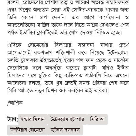
বলেন, রোমেরোর পেশাদারিত্ব ও আচরণ অত্যন্ত সম্মানজনক
এবং বিশ্বের অন্যতম সেরা এই সেন্টার-ব্যাককে থাকার জন্য
তিনি কোনো চাপ দেননি। এর আগে বার্সেলোনা ও
অ্যাতলেতিকো মাদ্রিদ তাকে দলে নিতে আগ্রহ দেখালেও শেষ
পর্যন্ত ইতালির ক্লাবটিতেই তার যোগ দেওয়া নিশ্চিত হচ্ছে।
এদিকে রোমেরোর বিদায়ের সম্ভাবনা মাথায় রেখে
আগেভাগেই রক্ষণভাগ শক্তিশালী করে নিয়েছে টটেনহ্যাম।
চলতি ট্রান্সফার উইন্ডোতেই ইয়ান পল ফান হেকে ও মার্কোস
সেনেসিকে দলে অন্তর্ভুক্ত করেছে ক্লাবটি। যদিও ইন্টার
মিলানের সঙ্গে চুক্তির কিছু ব্যক্তিগত শর্তাবলি নিয়ে এখনো
আলোচনা চলছে, তবে খুব দ্রুতই সমস্ত প্রক্রিয়া শেষ করে
সিরি 'আ'-তে নতুন মিশন শুরু করবেন এই তারকা।
/আশিক
ট্যাগ:
ইন্টার মিলান
টটেনহ্যাম হটস্পার
সিরি আ
ক্রিস্টিয়ান রোমেরো
ফুটবল দলবদল