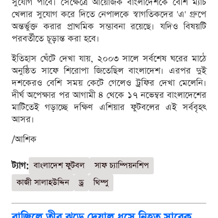
সুযোগ পাবে। সেক্ষেত্রে আয়োজক বাংলাদেশকে বেশি ম্যাচ
খেলার সুযোগ করে দিতে নেপালকে স্বাগতিকদের 'এ' গ্রুপে
অন্তর্ভুক্ত করার প্রাথমিক সম্ভাবনা রয়েছে। যদিও বিষয়টি
পরবর্তীতে চূড়ান্ত করা হবে।
ইতিহাস ঘেঁটে দেখা যায়, ২০০৩ সালে সর্বশেষ ঘরের মাঠে
অনুষ্ঠিত সাফে শিরোপা জিতেছিল বাংলাদেশ। এরপর দুই
দশকেরও বেশি সময় কেটে গেলেও ট্রফির দেখা মেলেনি।
দীর্ঘ অপেক্ষার পর আগামী ৪ থেকে ১৭ নভেম্বর বাংলাদেশের
মাটিতেই গড়াচ্ছে দক্ষিণ এশিয়ার ফুটবলের এই সর্ববৃহৎ
আসর।
/আশিক
ট্যাগ:
বাংলাদেশ ফুটবল
সাফ চ্যাম্পিয়নশিপ
কাজী সালাহউদ্দিন
ড্র
থিম্পু
ব্রাজিলে তীব্র ঝড়ে দেয়াল ধসে নিহত সাবেক