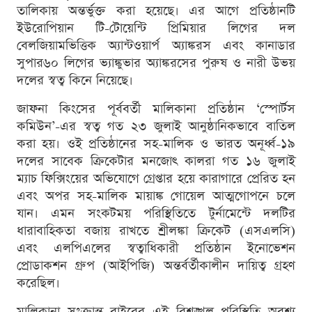
তালিকায় অন্তর্ভুক্ত করা হয়েছে। এর আগে প্রতিষ্ঠানটি
ইউরোপিয়ান টি-টোয়েন্টি প্রিমিয়ার লিগের দল
বেলজিয়ামভিত্তিক অ্যান্টওয়ার্প অ্যাঙ্করস এবং কানাডার
সুপার৬০ লিগের ভ্যাঙ্কুভার অ্যাঙ্করসের পুরুষ ও নারী উভয়
দলের স্বত্ব কিনে নিয়েছে।
জাফনা কিংসের পূর্ববর্তী মালিকানা প্রতিষ্ঠান ‘স্পোর্টস
কমিউন’-এর স্বত্ব গত ২৩ জুলাই আনুষ্ঠানিকভাবে বাতিল
করা হয়। ওই প্রতিষ্ঠানের সহ-মালিক ও ভারত অনূর্ধ্ব-১৯
দলের সাবেক ক্রিকেটার মনজোৎ কালরা গত ১৬ জুলাই
ম্যাচ ফিক্সিংয়ের অভিযোগে গ্রেপ্তার হয়ে কারাগারে প্রেরিত হন
এবং অপর সহ-মালিক মায়াঙ্ক গোয়েল আত্মগোপনে চলে
যান। এমন সংকটময় পরিস্থিতিতে টুর্নামেন্টে দলটির
ধারাবাহিকতা বজায় রাখতে শ্রীলঙ্কা ক্রিকেট (এসএলসি)
এবং এলপিএলের স্বত্বাধিকারী প্রতিষ্ঠান ইনোভেশন
প্রোডাকশন গ্রুপ (আইপিজি) অন্তর্বর্তীকালীন দায়িত্ব গ্রহণ
করেছিল।
মালিকানা সংক্রান্ত বাইরের এই বিশৃঙ্খল পরিস্থিতি অবশ্য