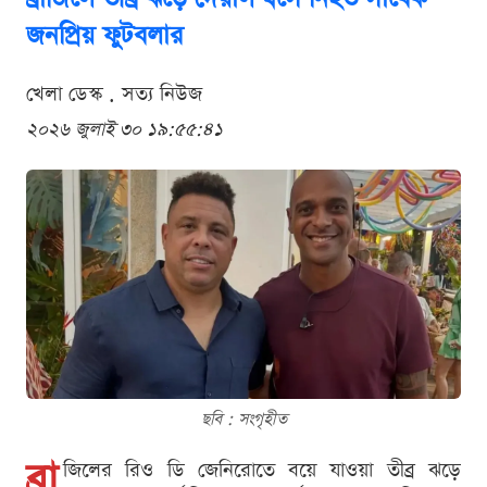
জনপ্রিয় ফুটবলার
খেলা ডেস্ক . সত্য নিউজ
২০২৬ জুলাই ৩০ ১৯:৫৫:৪১
ছবি : সংগৃহীত
ব্রা
জিলের রিও ডি জেনিরোতে বয়ে যাওয়া তীব্র ঝড়ে