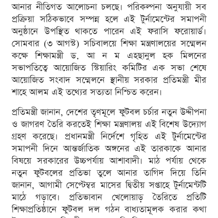
আনার নীতিগত আলোচনা চলছে। পরিকল্পনা অনুযায়ী সব
প্রক্রিয়া সঠিকভাবে সম্পন্ন হলে এই টুর্নামেন্টের সমাপনী
অনুষ্ঠানে উপস্থিত থাকতে পারেন এই ফরাসি ফরোয়ার্ড।
সোমবার (৩ আগস্ট) সচিবালয়ে শিক্ষা মন্ত্রণালয়ের সম্মেলন
কক্ষে শিক্ষামন্ত্রী ড. আ ন ম এহছানুল হক মিলনের
সভাপতিত্বে আয়োজিত স্টিয়ারিং কমিটির এক সভা শেষে
আয়োজিত সংবাদ সম্মেলনে স্থানীয় সরকার প্রতিমন্ত্রী মীর
শাহে আলম এই তথ্যের সত্যতা নিশ্চিত করেন।
প্রতিমন্ত্রী জানান, দেশের তৃণমূলে ফুটবল চর্চার নতুন উদ্দীপনা
ও জাগরণ তৈরি করতেই শিক্ষা মন্ত্রণালয় এই বিশেষ উদ্যোগ
গ্রহণ করেছে। প্রধানমন্ত্রী নির্দেশে গৃহিত এই টুর্নামেন্টের
সমাপনী দিনে আন্তর্জাতিক অঙ্গনের এই তারকাকে আনার
বিষয়ে সরকারের উচ্চপর্যায় আশাবাদী। মাঠ পর্যায় থেকে
নতুন ফুটবলের প্রতিভা তুলে আনার তাগিদ দিয়ে তিনি
জানান, আগামী সেপ্টেম্বর মাসের দ্বিতীয় সপ্তাহে টুর্নামেন্টটি
মাঠে গড়াবে। প্রতিভাবান খেলোয়াড় তৈরিতে প্রতিটি
শিক্ষাপ্রতিষ্ঠানে ফুটবল দল গঠন বাধ্যতামূলক করার কথা