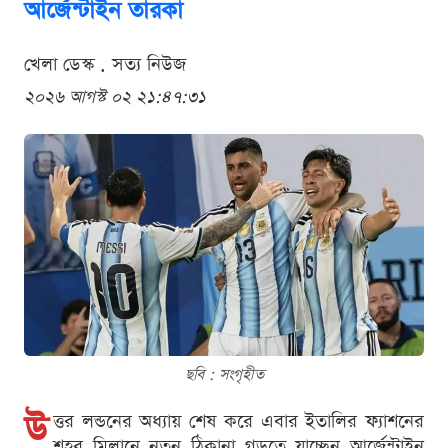
আর্জেন্টাইন তারকা
খেলা ডেস্ক . সত্য নিউজ
২০২৬ আগস্ট ০২ ২১:৪৭:৩১
ছবি : সংগৃহীত
উ
ত্তর লন্ডনের অধ্যায় শেষ করে এবার ইতালির ফ্যাশনের
শহর মিলানে নতুন ঠিকানা গড়তে যাচ্ছেন আর্জেন্টাইন