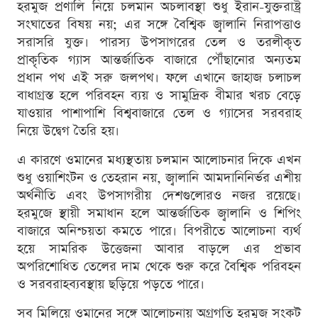
হরমুজ প্রণালি নিয়ে চলমান অচলাবস্থা শুধু ইরান-যুক্তরাষ্ট্র
সংঘাতের বিষয় নয়; এর সঙ্গে বৈশ্বিক জ্বালানি নিরাপত্তাও
সরাসরি যুক্ত। পারস্য উপসাগরের তেল ও তরলীকৃত
প্রাকৃতিক গ্যাস আন্তর্জাতিক বাজারে পৌঁছানোর অন্যতম
প্রধান পথ এই সরু জলপথ। ফলে এখানে জাহাজ চলাচল
বাধাগ্রস্ত হলে পরিবহন ব্যয় ও সামুদ্রিক বীমার খরচ বেড়ে
যাওয়ার পাশাপাশি বিশ্ববাজারে তেল ও গ্যাসের সরবরাহ
নিয়ে উদ্বেগ তৈরি হয়।
এ কারণে ওমানের মধ্যস্থতায় চলমান আলোচনার দিকে এখন
শুধু ওয়াশিংটন ও তেহরান নয়, জ্বালানি আমদানিনির্ভর এশীয়
অর্থনীতি এবং উপসাগরীয় দেশগুলোরও নজর রয়েছে।
হরমুজে স্থায়ী সমাধান হলে আন্তর্জাতিক জ্বালানি ও শিপিং
বাজারে অনিশ্চয়তা কমতে পারে। বিপরীতে আলোচনা ব্যর্থ
হয়ে সামরিক উত্তেজনা আবার বাড়লে এর প্রভাব
অপরিশোধিত তেলের দাম থেকে শুরু করে বৈশ্বিক পরিবহন
ও সরবরাহব্যবস্থায় ছড়িয়ে পড়তে পারে।
সব মিলিয়ে ওমানের সঙ্গে আলোচনায় অগ্রগতি হরমুজ সংকট