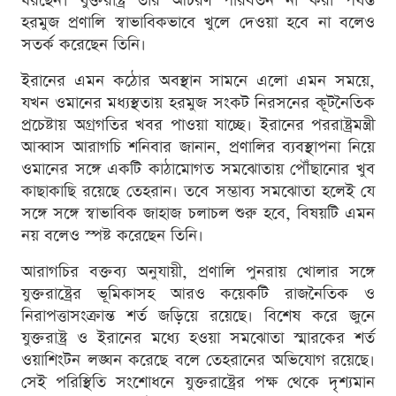
ধরছেন। যুক্তরাষ্ট্র তার আচরণ পরিবর্তন না করা পর্যন্ত
হরমুজ প্রণালি স্বাভাবিকভাবে খুলে দেওয়া হবে না বলেও
সতর্ক করেছেন তিনি।
ইরানের এমন কঠোর অবস্থান সামনে এলো এমন সময়ে,
যখন ওমানের মধ্যস্থতায় হরমুজ সংকট নিরসনের কূটনৈতিক
প্রচেষ্টায় অগ্রগতির খবর পাওয়া যাচ্ছে। ইরানের পররাষ্ট্রমন্ত্রী
আব্বাস আরাগচি শনিবার জানান, প্রণালির ব্যবস্থাপনা নিয়ে
ওমানের সঙ্গে একটি কাঠামোগত সমঝোতায় পৌঁছানোর খুব
কাছাকাছি রয়েছে তেহরান। তবে সম্ভাব্য সমঝোতা হলেই যে
সঙ্গে সঙ্গে স্বাভাবিক জাহাজ চলাচল শুরু হবে, বিষয়টি এমন
নয় বলেও স্পষ্ট করেছেন তিনি।
আরাগচির বক্তব্য অনুযায়ী, প্রণালি পুনরায় খোলার সঙ্গে
যুক্তরাষ্ট্রের ভূমিকাসহ আরও কয়েকটি রাজনৈতিক ও
নিরাপত্তাসংক্রান্ত শর্ত জড়িয়ে রয়েছে। বিশেষ করে জুনে
যুক্তরাষ্ট্র ও ইরানের মধ্যে হওয়া সমঝোতা স্মারকের শর্ত
ওয়াশিংটন লঙ্ঘন করেছে বলে তেহরানের অভিযোগ রয়েছে।
সেই পরিস্থিতি সংশোধনে যুক্তরাষ্ট্রের পক্ষ থেকে দৃশ্যমান