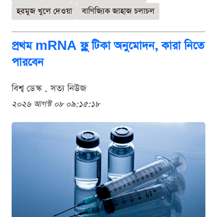
হরমুজ খুলে দেওয়া
বাণিজ্যিক জাহাজ চলাচল
প্রথম mRNA ফ্লু টিকা অনুমোদন, কারা নিতে
পারবেন
বিশ্ব ডেস্ক . সত্য নিউজ
২০২৬ আগস্ট ০৮ ০৯:১৫:১৮