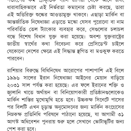
শতাংশের কম প্রাকৃতিক গ্যাস রাশিয়া থেকে আনে এবং
ধারাবাহিকভাবে এই নির্ভরতা কমানোর চেষ্টা করছে, তারা
এই অতিরিক্ত শুল্কের আওতামুক্ত থাকবে। এছাড়া মার্কিন বা
আন্তর্জাতিক নিষেধাজ্ঞা এড়াতে মস্কো যেসব পুরোনো বা নাম
পরিবর্তিত তেল ট্যাংকার ব্যবহার করে, সেগুলোর চলাচল
বন্ধে বিশেষ বিধান যুক্ত করা হয়েছে। অবশ্য যুক্তরাষ্ট্রের
জাতীয় স্বার্থের কথা বিবেচনা করে প্রেসিডেন্ট চাইলে
যেকোনো দেশের ক্ষেত্রে এই সিদ্ধান্ত স্থগিত বা মওকুফ করতে
পারবেন।
রাশিয়ার বিরুদ্ধে বিধিনিষেধ আরোপের পাশাপাশি এই বিলে
১৯৯৬ সালের ইরান নিষেধাজ্ঞা আইনের মেয়াদ বাড়িয়ে
২০৩১ সাল পর্যন্ত করা হয়েছে। এর ফলে ইরানের শক্তি ও
জ্বালানি খাতে অর্থায়ন বা বিনিয়োগকারী প্রতিষ্ঠানগুলোকেও
মার্কিন শাস্তির মুখোমুখি হতে হবে। উচ্চকক্ষ সিনেটে পাসের
পর বিলটি এখন চূড়ান্ত অনুমোদনের জন্য মার্কিন কংগ্রেসের
নিম্নকক্ষ প্রতিনিধি পরিষদে পাঠানো হয়েছে, যা আগামী ৩১
আগস্ট অধিবেশন পুনরায় শুরু হলে সেখানে ভোটাভুটির জন্য
পেশ করা হবে।