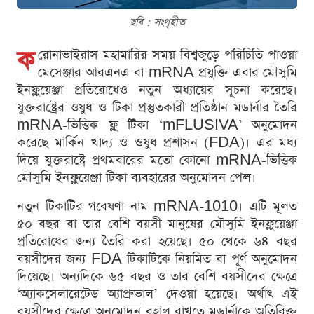
ছবি : সংগৃহীত
ক
রোনাভাইরাস মহামারির সময় বিশ্বজুড়ে পরিচিতি পাওয়া
মেসেঞ্জার আরএনএ বা mRNA প্রযুক্তি এবার মৌসুমি
ইনফ্লুয়েঞ্জা প্রতিরোধেও নতুন অধ্যায়ের সূচনা করেছে।
যুক্তরাষ্ট্রের ওষুধ ও টিকা প্রস্তুতকারী প্রতিষ্ঠান মডার্নার তৈরি
mRNA-ভিত্তিক ফ্লু টিকা ‘mFLUSIVA’ অনুমোদন
করেছে মার্কিন খাদ্য ও ওষুধ প্রশাসন (FDA)। এর মধ্য
দিয়ে যুক্তরাষ্ট্রে প্রথমবারের মতো কোনো mRNA-ভিত্তিক
মৌসুমি ইনফ্লুয়েঞ্জা টিকা ব্যবহারের অনুমোদন পেল।
নতুন টিকাটির গবেষণা নাম mRNA-1010। এটি মূলত
৫০ বছর বা তার বেশি বয়সী মানুষের মৌসুমি ইনফ্লুয়েঞ্জা
প্রতিরোধের জন্য তৈরি করা হয়েছে। ৫০ থেকে ৬৪ বছর
বয়সীদের জন্য FDA টিকাটিকে নিয়মিত বা পূর্ণ অনুমোদন
দিয়েছে। অন্যদিকে ৬৫ বছর ও তার বেশি বয়সীদের ক্ষেত্রে
‘অ্যাকসেলারেটেড অ্যাপ্রুভাল’ দেওয়া হয়েছে। অর্থাৎ এই
বয়সীদের ক্ষেত্রে অনুমোদন বহাল রাখতে মডার্নাকে অতিরিক্ত