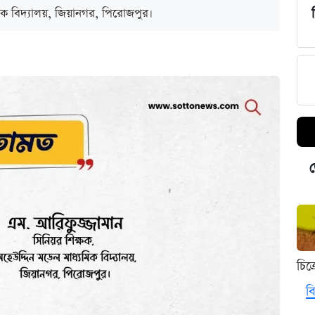
মিক বিদ্যালয়, জিয়ানগর, পিরোজপুর।
ড
চিত
বি