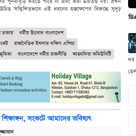
র পুনরাবৃত্তি করতে পারে না এবং করা উচিতও নয়। এখন
িত সম্মিলিতভাবে এই ধরনের হস্তক্ষেপের বিরুদ্ধে সুদৃঢ়
ডি
া ঢাকায়
ধর্মীয় উগ্রবাদ বাংলাদেশ
সংকট
রাজনৈতিক ইসলাম দক্ষিণ এশিয়া
 ভূমিকা
বাংলাদেশে ধর্মীয় রাজনীতি
আহমদিয়া কমিউনিটি
দর 
ডেল
টে শিক্ষাঙ্গন, সংকটে আমাদের ভবিষ্যৎ
্জামান