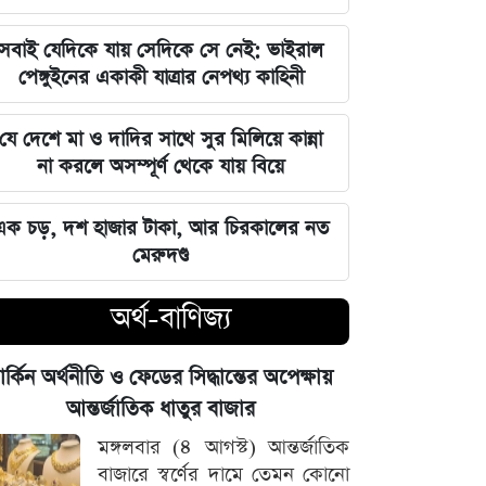
৫ আগস্ট ঘিরে সারা দেশে কঠোর নজরদারি,
মাঠে নামানো হয়েছে একাধিক গোয়েন্দা দল
সবাই যেদিকে যায় সেদিকে সে নেই: ভাইরাল
পেঙ্গুইনের একাকী যাত্রার নেপথ্য কাহিনী
বাদ পড়ছে ৭ মার্চের ভাষণ ও বঙ্গবন্ধুর
প্রতিকৃতি টাঙানোর বাধ্যবাধকতা
যে দেশে মা ও দাদির সাথে সুর মিলিয়ে কান্না
না করলে অসম্পূর্ণ থেকে যায় বিয়ে
সৌদি আরবের সাথে কৌশলগত দীর্ঘমেয়াদি
সম্পর্ক চান প্রধানমন্ত্রী তারেক রহমান
এক চড়, দশ হাজার টাকা, আর চিরকালের নত
মেরুদণ্ড
মার্কিন অর্থনীতি ও ফেডের সিদ্ধান্তের
অপেক্ষায় আন্তর্জাতিক ধাতুর বাজার
অর্থ-বাণিজ্য
শেখ হাসিনার বক্তব্য প্রচারের আয়োজনে
ার্কিন অর্থনীতি ও ফেডের সিদ্ধান্তের অপেক্ষায়
সম্পৃক্ততা নেই দিল্লির: রণধীর জয়সোয়াল
আন্তর্জাতিক ধাতুর বাজার
সিট দখল ঘিরে আলিয়া মাদ্রাসায় ছাত্রদল-
মঙ্গলবার (৪ আগস্ট) আন্তর্জাতিক
শিবির রক্তক্ষয়ী সংঘর্ষ
বাজারে স্বর্ণের দামে তেমন কোনো