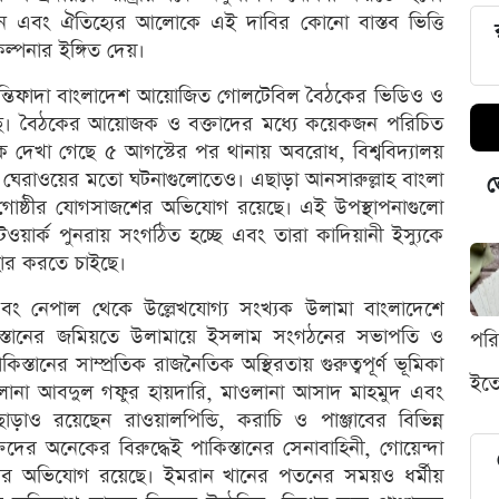
্থান এবং ঐতিহ্যের আলোকে এই দাবির কোনো বাস্তব ভিত্তি
্পনার ইঙ্গিত দেয়।
ইন্তিফাদা বাংলাদেশ আয়োজিত গোলটেবিল বৈঠকের ভিডিও ও
েছে। বৈঠকের আয়োজক ও বক্তাদের মধ্যে কয়েকজন পরিচিত
কে দেখা গেছে ৫ আগস্টের পর থানায় অবরোধ, বিশ্ববিদ্যালয়
স ঘেরাওয়ের মতো ঘটনাগুলোতেও। এছাড়া আনসারুল্লাহ বাংলা
ভ
 গোষ্ঠীর যোগসাজশের অভিযোগ রয়েছে। এই উপস্থাপনাগুলো
ওয়ার্ক পুনরায় সংগঠিত হচ্ছে এবং তারা কাদিয়ানী ইস্যুকে
হার করতে চাইছে।
বং নেপাল থেকে উল্লেখযোগ্য সংখ্যক উলামা বাংলাদেশে
্তানের জমিয়তে উলামায়ে ইসলাম সংগঠনের সভাপতি ও
পর
তানের সাম্প্রতিক রাজনৈতিক অস্থিরতায় গুরুত্বপূর্ণ ভূমিকা
ইতো
ওলানা আবদুল গফুর হায়দারি, মাওলানা আসাদ মাহমুদ এবং
াও রয়েছেন রাওয়ালপিন্ডি, করাচি ও পাঞ্জাবের বিভিন্ন
্তিদের অনেকের বিরুদ্ধেই পাকিস্তানের সেনাবাহিনী, গোয়েন্দা
 থাকার অভিযোগ রয়েছে। ইমরান খানের পতনের সময়ও ধর্মীয়