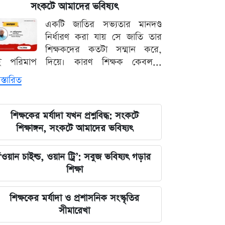
মার্কিন ক্ষেপণাস্ত্র মজুত নিয়ে নতুন তথ্য, কী
সংকটে আমাদের ভবিষ্যৎ
বলছে সিএনএন
একটি জাতির সভ্যতার মানদণ্ড
নির্ধারণ করা যায় সে জাতি তার
সালমানের অবয়ব পরিবর্তনের আসল কারণ
শিক্ষকদের কতটা সম্মান করে,
ও ষাটোর্ধ্বদের ওজন কমানোর সঠিক নিয়ম
ই পরিমাপ দিয়ে। কারণ শিক্ষক কেবল...
স্তারিত
৫ আগস্ট বিজয়ের দিন, ভিন্নমত যেন
শত্রুতায় রূপ না নেয়: প্রধানমন্ত্রী তারেক
রহমান
শিক্ষকের মর্যাদা যখন প্রশ্নবিদ্ধ: সংকটে
শিক্ষাঙ্গন, সংকটে আমাদের ভবিষ্যৎ
নিজস্ব অর্থায়নে খালের ওপর বাঁশের সাঁকো
বানিয়ে দিলেন ইউপি চেয়ারম্যান পদপ্রার্থী
‘ওয়ান চাইল্ড, ওয়ান ট্রি’: সবুজ ভবিষ্যৎ গড়ার
শেখ আলমগীর
শিক্ষা
কেন্দ্রীয় নির্বাহী কমিটির বৈঠকে মঞ্জুরুল
শিক্ষকের মর্যাদা ও প্রশাসনিক সংস্কৃতির
আহসান মুন্সীর উপস্থিতি ঘিরে চাঙ্গা দেবিদ্বার
সীমারেখা
বিএনপি