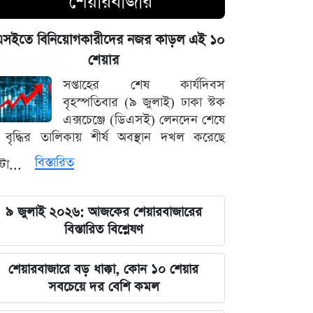
শেয়ারবাজার
শেখ হাসিনা ইস্যুতে ভারতকেই অবস্থান স্পষ্ট
করতে হবে: শামা ওবায়েদ
এসইতে বিনিয়োগকারীদের নজর কাড়ল এই ১০
শেয়ার
শেষ মুহূর্তে ইউক্রেনে হামলা থামাল ইরান,
সপ্তাহের শেষ কার্যদিবস
কেন?
বৃহস্পতিবার (৯ জুলাই) ঢাকা স্টক
এক্সচেঞ্জে (ডিএসই) লেনদেন শেষে
সন্তানকে সম্পত্তি দিলেও কাড়তে পারবে না
বৃদ্ধির তালিকায় শীর্ষ অবস্থান দখল করেছে
অধিকার: সম্পত্তি হস্তান্তর আইনের নতুন
খসড়া
বিস্তারিত
্টা...
জীবনহানি এড়াতে ট্রাম্পের নতুন কৌশল:
৯ জুলাই ২০২৬: আজকের শেয়ারবাজারের
হরমুজ প্রণালি নিয়ে কী চুক্তি হতে যাচ্ছে?
বিস্তারিত বিশ্লেষণ
বিদ্যুৎ বিল নিয়ে রটনা নাকি সত্য? নতুন
শেয়ারবাজারে বড় ধাক্কা, কোন ১০ শেয়ার
বিজ্ঞপ্তিতে যা জানাল মন্ত্রণালয়
সবচেয়ে দর বেশি কমল
মঙ্গলবার সকালে বিদ্যুৎহীন থাকছে যেসব