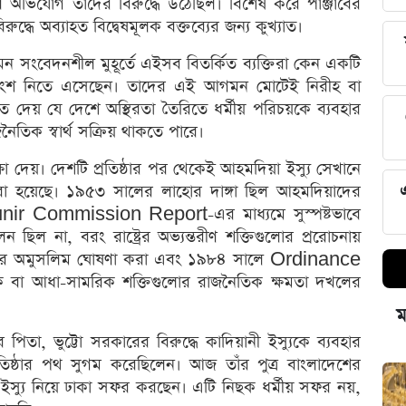
অভিযোগ তাদের বিরুদ্ধে উঠেছিল। বিশেষ করে পাঞ্জাবের
রুদ্ধে অব্যাহত বিদ্বেষমূলক বক্তব্যের জন্য কুখ্যাত।
মন সংবেদনশীল মুহূর্তে এইসব বিতর্কিত ব্যক্তিরা কেন একটি
চারণায় অংশ নিতে এসেছেন। তাদের এই আগমন মোটেই নিরীহ বা
 দেয় যে দেশে অস্থিরতা তৈরিতে ধর্মীয় পরিচয়কে ব্যবহার
তিক স্বার্থ সক্রিয় থাকতে পারে।
া দেয়। দেশটি প্রতিষ্ঠার পর থেকেই আহমদিয়া ইস্যু সেখানে
া হয়েছে। ১৯৫৩ সালের লাহোর দাঙ্গা ছিল আহমদিয়াদের
Munir Commission Report-এর মাধ্যমে সুস্পষ্টভাবে
ন ছিল না, বরং রাষ্ট্রের অভ্যন্তরীণ শক্তিগুলোর প্ররোচনায়
ের অমুসলিম ঘোষণা করা এবং ১৯৮৪ সালে Ordinance
ক বা আধা-সামরিক শক্তিগুলোর রাজনৈতিক ক্ষমতা দখলের
ম
িতা, ভুট্টো সরকারের বিরুদ্ধে কাদিয়ানী ইস্যুকে ব্যবহার
তিষ্ঠার পথ সুগম করেছিলেন। আজ তাঁর পুত্র বাংলাদেশের
স্যু নিয়ে ঢাকা সফর করছেন। এটি নিছক ধর্মীয় সফর নয়,