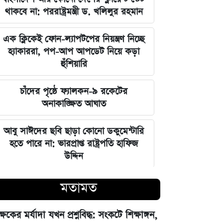
থাকবে না: পররাষ্ট্রমন্ত্রী ড. খলিলুর রহমান
এক ক্লিকেই ফোন-ল্যাপটপের নিয়ন্ত্রণ নিচ্ছে
হ্যাকাররা, পপ-আপ আপডেট নিয়ে কড়া
হুঁশিয়ারি
চাঁদের পৃষ্ঠে ফ্যালকন-৯ রকেটের
অনাকাঙ্ক্ষিত আঘাত
আবু সাঈদের ছবি ছাড়া কোনো ডকুমেন্টারি
হতে পারে না: ভারপ্রাপ্ত রাষ্ট্রপতি হাফিজ
উদ্দিন
জুলাই স্মৃতি জাদুঘর উদ্বোধন করলেন
মতামত
প্রধানমন্ত্রী তারেক রহমান
ক্ষকের মর্যাদা যখন প্রশ্নবিদ্ধ: সংকটে শিক্ষাঙ্গন,