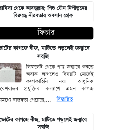
ফটিকছড়িতে ব্যবসায়ীকে হত্যাচেষ্টাসহ
রামিসা থেকে আবদুল্লাহ: শিশু যৌন নিপীড়নের
একাধিক মামলার আসামি আজম নুর গ্রেপ্তার
বিরুদ্ধে নীরবতার অবসান হোক
ফিচার
দেশের ১২ জেলার জন্য দুঃসংবাদ, নদ-
নদীর পানি নিয়ে নতুন উদ্বেগ
োটের কাগজে বীজ, মাটিতে পড়লেই জন্মাবে
প্রশাসনিক সংকট ও আন্তর্জাতিক চাপ:
সবজি
ট্রাম্পের বড় রাজনৈতিক ধাক্কা
লিফলেট থেকে গাছ জন্মাবে শুনতে
অবাক লাগলেও বিষয়টি মোটেই
৩৪ বছর বয়সে আইপিএল খেলার স্বপ্ন, যে
কল্পকাহিনি নয়। আধুনিক
বিপদে পড়লেন মোহাম্মদ আমির
িবেশবান্ধব প্রযুক্তির কল্যাণে এমন কাগজ
বিস্তারিত
মধ্যে বাস্তবতা পেয়েছে,...
পদত্যাগের হুমকি দিলে সরাসরি গ্রহণের
হুঁশিয়ারি, পেজেশকিয়ান-খামেনি দ্বন্দ্বে উত্তপ্ত
ইরান
ভোটের কাগজে বীজ, মাটিতে পড়লেই জন্মাবে
সবজি