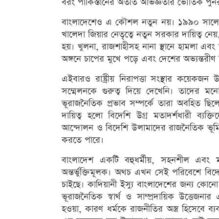
বরং পাকিস্তানের অতীত অভিজ্ঞতার ভৌতিক পুনরাব
বাংলাদেশেও এ কৌশল নতুন নয়। ১৯৯০ সালের গ
খালেদা জিয়ার নেতৃত্বে নতুন সরকার দায়িত্ব
হয়। খুলনা, রাজশাহীসহ নানা স্থানে হামলা এবং
অঙ্গনে চাপের মুখে পড়ে এবং দেশের অভ্যন্তরীণ স্থ
এইবারও রাষ্ট্রীয় নিরাপত্তা সংস্থার কয়েকজন 
সম্মেলনকে গুরুত্ব দিয়ে দেখেনি। তাদের ম
ভূরাজনৈতিক প্রভাব সম্পর্কে তারা অবহিত ছিলে
দায়িত্ব হলো বিদেশি উগ্র মতাদর্শধারী ব্যক
আন্দোলন ও বিদেশি উলামাদের রাজনৈতিক ভূমিক
করতে পারে।
বাংলাদেশ একটি বহুধর্মীয়, সহনশীল এবং ম
অন্তর্ভুক্তিমূলক। অথচ এখন সেই পরিবেশে বিদেশ
চাইছে। কাদিয়ানী ইস্যু বাংলাদেশের জন্য কোনো গ
ভূরাজনৈতিক স্বার্থ ও সাম্প্রদায়িক উত্তে
হওয়া, কারণ ধর্মকে রাজনীতির অস্ত্র হিসেবে ব