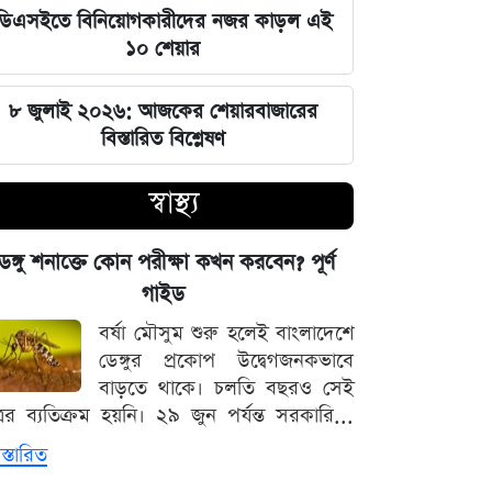
ডিএসইতে বিনিয়োগকারীদের নজর কাড়ল এই
এলাকা
১০ শেয়ার
শতাধিক মানুষের মাঝে গোল্ডেন
ডায়াগনস্টিক সেন্টারের বিনামূল্যে চশমা
৮ জুলাই ২০২৬: আজকের শেয়ারবাজারের
বিতরণ।
বিস্তারিত বিশ্লেষণ
স্বাস্থ্য
সমকামিতা কি মানসিক ব্যাধি? আন্তর্জাতিক
সংস্থাগুলোর মতামত
েঙ্গু শনাক্তে কোন পরীক্ষা কখন করবেন? পূর্ণ
সেপ্টেম্বরের মেগা টুর্নামেন্টে বড় চমক:
গাইড
কাকে উড়িয়ে আনা হচ্ছে ঢাকায়?
বর্ষা মৌসুম শুরু হলেই বাংলাদেশে
ডেঙ্গুর প্রকোপ উদ্বেগজনকভাবে
ভারতের পূর্ব সীমান্তে ২৫০টি চিনা
বাড়তে থাকে। চলতি বছরও সেই
হাউইটজার মোতায়েন করল পাকিস্তান
্রের ব্যতিক্রম হয়নি। ২৯ জুন পর্যন্ত সরকারি...
স্তারিত
নবম পে-স্কেল বাস্তবায়নে দেরি হওয়ার
নেপথ্যে যেসব মূল কারণ!