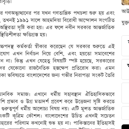
ৃত্তি।
আউন
ণঅভ্যুত্থানের পর যখন গণতান্ত্রিক পথচলা শুরু হয় এবং
 নেয়, তখনই ১৯৯১ সালে আহমদিয়া বিরোধী আন্দোলন সংগঠিত
যুক্
 অস্থিরতা সৃষ্টি করা হয়। এর ফলে নবীন সরকার আন্তর্জাতিক
িতিশীলতা ক্ষতিগ্রস্ত হয়।
উচ্চপদস্থ কর্মকর্তা স্বীকার করেছেন যে সরকার শুরুতে এই
নোযোগ এখন নির্বাচন নিয়ে বেশি, এবং হয়তো সমাবেশের
ন না। কিন্তু এখন যেহেতু বিষয়টি স্পষ্ট হয়েছে, সরকারের
স
্তিদের যেকোনো রাজনৈতিক হস্তক্ষেপ প্রতিরোধ করা। এমন
া ভবিষ্যতে বাংলাদেশের জন্য গভীর নিরাপত্তা সংকট তৈরি
ানবিক সমাজ। এখানে ধর্মীয় সহাবস্থান ঐতিহাসিকভাবে
ি প্রভাব ও উগ্র মতাদর্শ প্রবেশ করে উত্তেজনা সৃষ্টি করতে
ুরুত্বপূর্ণ ধর্মীয় আলোচ্য বিষয় নয়। এটি মূলত আন্তর্জাতিক
জনার একটি কৃত্রিম কৌশল। বাংলাদেশের উচিত এখনই সচেতন
্যবহারের পরিণাম কখনোই শুভ হয় না। পাকিস্তানের ইতিহাসই