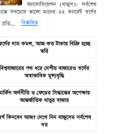
অ্যাসোসিয়েশন (বাজুস)। সর্বশেষ
বিপ্লব প্রয়োজন: ডা. শফিকুর রহমান
্ধান্তে সবচেয়ে ভালো মানের ২২ ক্যারেট স্বর্ণের
দেশের নিরাপত্তা ব্যবস্থাপনায় আসছে বড়
বিস্তারিত
 প্রতি...
পরিবর্তন, নতুন আইনের রূপরেখা প্রকাশ
স্বর্ণের দাম কমল, আজ কত টাকায় বিক্রি হচ্ছে
আওয়ামী লীগ আমাদের শত্রু নয় মিত্র, তারা
ভরি
বিএনপির সঙ্গে মিশে যাবে: নাছির চৌধুরী
এমপি
বিশ্ববাজারের পথ ধরে দেশীয় বাজারেও স্বর্ণের
অস্বাভাবিক মূল্যবৃদ্ধি
ঘরে বসেই যেভাবে জানবেন এসএসসির
ফলাফল, ১০ আগস্ট প্রকাশের ঘোষণা
মার্কিন অর্থনীতি ও ফেডের সিদ্ধান্তের অপেক্ষায়
আন্তর্জাতিক ধাতুর বাজার
মার্কিন ইমিগ্রেশন সার্ভিস বিভাগে বড়
পরিবর্তন, প্রবাসীদের জন্য জরুরি বার্তা
্বর্ণ কিনবেন আজ? দেখে নিন বাজুসের সর্বশেষ
২০২৩ সালের ইসরায়েলি হামলার ক্ষত:
দর
আড়াই বছর পর উদ্ধার ৪০ শিশুর