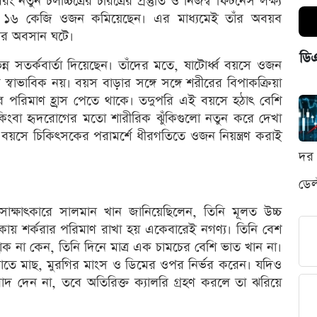
তুন চলচ্চিত্রের চরিত্রের প্রস্তুতি ও নিজস্ব ফিটনেস লক্ষ্য
রায় ১৬ কেজি ওজন কমিয়েছেন। এর মাধ্যমেই তাঁর অবয়ব
নার অবসান ঘটে।
ডি
ন্ন সতর্কবার্তা দিয়েছেন। তাঁদের মতে, ষাটোর্ধ্ব বয়সে ওজন
্বাভাবিক নয়। বয়স বাড়ার সঙ্গে সঙ্গে শরীরের বিপাকক্রিয়া
র পরিমাণ হ্রাস পেতে থাকে। তদুপরি এই বয়সে হঠাৎ বেশি
কিংবা হৃদরোগের মতো শারীরিক ঝুঁকিগুলো নতুন করে দেখা
য়সে চিকিৎসকের পরামর্শে ধীরগতিতে ওজন নিয়ন্ত্রণ করাই
দর 
ডেল
াক্ষাৎকারে সালমান খান জানিয়েছিলেন, তিনি মূলত উচ্চ
ালিকায় শর্করার পরিমাণ রাখা হয় একেবারেই নগণ্য। তিনি বেশ
ক না কেন, তিনি দিনে মাত্র এক চামচের বেশি ভাত খান না।
েটাতে মাছ, মুরগির মাংস ও ডিমের ওপর নির্ভর করেন। যদিও
বাদ দেন না, তবে অতিরিক্ত ক্যালরি গ্রহণ করলে তা ঝরিয়ে