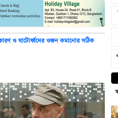
ারণ ও ষাটোর্ধ্বদের ওজন কমানোর সঠিক
স