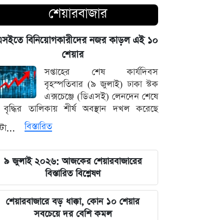
দেহাবশেষ
শেয়ারবাজার
জুলাই শহীদদের কবর বাঁধানোর বরাদ্দও
এসইতে বিনিয়োগকারীদের নজর কাড়ল এই ১০
মেরে খেয়েছে অন্তর্বর্তী সরকার: ইশরাক
শেয়ার
হোসেন
সপ্তাহের শেষ কার্যদিবস
বৃহস্পতিবার (৯ জুলাই) ঢাকা স্টক
শেয়ারবাজারে আর্থিক কেলেঙ্কারির তদন্তের
এক্সচেঞ্জে (ডিএসই) লেনদেন শেষে
বড় আপডেট জানাল দুদক
বৃদ্ধির তালিকায় শীর্ষ অবস্থান দখল করেছে
বিস্তারিত
যুদ্ধের বড় প্রস্তুতি নিচ্ছে ইরান, আকাশ
্টা...
প্রতিরক্ষা ও অস্ত্র ব্যবস্থার ব্যাপক
আধুনিকায়ন
৯ জুলাই ২০২৬: আজকের শেয়ারবাজারের
বিস্তারিত বিশ্লেষণ
চার বিভাগে দুর্যোগপূর্ণ আবহাওয়ার আশঙ্কায়
আবহাওয়া দপ্তরের বিশেষ সতর্কতা
শেয়ারবাজারে বড় ধাক্কা, কোন ১০ শেয়ার
সবচেয়ে দর বেশি কমল
হাসিনাকে মাইক দেওয়ায় ভারতকে