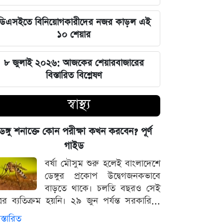
কাঠগড়ায় তুললেন সালাহউদ্দিন
ডিএসইতে বিনিয়োগকারীদের নজর কাড়ল এই
১০ শেয়ার
বিশ্ববাজারের পথ ধরে দেশীয় বাজারেও
স্বর্ণের অস্বাভাবিক মূল্যবৃদ্ধি
৮ জুলাই ২০২৬: আজকের শেয়ারবাজারের
বিস্তারিত বিশ্লেষণ
গ্যাস ও বিদ্যুৎ সংকট মোকাবিলায় নতুন
আশার খবর দিলেন জ্বালানিমন্ত্রী
স্বাস্থ্য
নদীদূষণ দূর করতে না পারলে ভবিষ্যৎ
প্রজন্মের কাছে জবাব দিতে হবে: প্রধানমন্ত্রী
েঙ্গু শনাক্তে কোন পরীক্ষা কখন করবেন? পূর্ণ
তারেক রহমান
গাইড
বর্ষা মৌসুম শুরু হলেই বাংলাদেশে
ফ্যাসিবাদবিরোধী সব শক্তির জাতীয় ঐক্য
ডেঙ্গুর প্রকোপ উদ্বেগজনকভাবে
বজায় রাখা এখন সময়ের দাবি: মাহদী
বাড়তে থাকে। চলতি বছরও সেই
আমিন
্রের ব্যতিক্রম হয়নি। ২৯ জুন পর্যন্ত সরকারি...
স্তারিত
ইতিহাসের মালিকানা কারও একার নয়, ৫