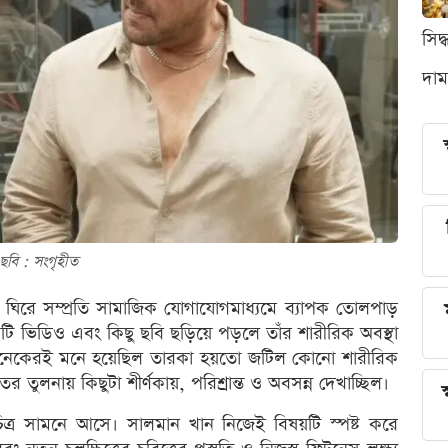
সিদ
দাম
ছবি : সংগৃহীত
 ঘিরে সম্প্রতি সামাজিক যোগাযোগমাধ্যমে ব্যাপক তোলপাড়
একটি ভিডিও এবং কিছু ছবি ছড়িয়ে পড়লে তাঁর শারীরিক অবস্থা
হয়। অনেকেরই মনে হয়েছিল তারকা হয়তো জটিল কোনো শারীরিক
তুলনায় কিছুটা শীর্ণকায়, পরিশ্রান্ত ও অবসন্ন দেখাচ্ছিল।
স
িত্র সামনে আসে। সালমান খান নিজেই বিষয়টি স্পষ্ট করে