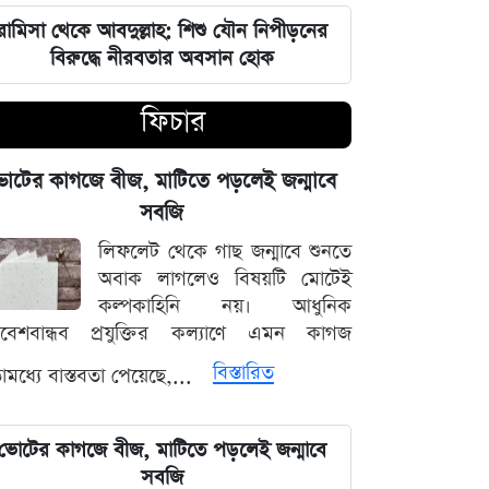
স্বর্ণের দাম কমল, আজ কত টাকায় বিক্রি
রামিসা থেকে আবদুল্লাহ: শিশু যৌন নিপীড়নের
হচ্ছে ভরি
বিরুদ্ধে নীরবতার অবসান হোক
আজকের নামাজের সময়সূচি, জেনে নিন
ফিচার
পাঁচ ওয়াক্তের সময়
োটের কাগজে বীজ, মাটিতে পড়লেই জন্মাবে
আজ টিভিতে যত খেলা: এলপিএল
ফাইনালসহ জমজমাট সূচি
সবজি
লিফলেট থেকে গাছ জন্মাবে শুনতে
তুরস্ক-সৌদি-পাকিস্তান চুক্তি কি নতুন
অবাক লাগলেও বিষয়টি মোটেই
সামরিক জোট? যা বললেন এরদোগান
কল্পকাহিনি নয়। আধুনিক
িবেশবান্ধব প্রযুক্তির কল্যাণে এমন কাগজ
ইরানকে যে শর্ত দিল যুক্তরাষ্ট্র, যেটা
বিস্তারিত
মধ্যে বাস্তবতা পেয়েছে,...
মানলেই ছাড়
প্রথম mRNA ফ্লু টিকা অনুমোদন, কারা
ভোটের কাগজে বীজ, মাটিতে পড়লেই জন্মাবে
নিতে পারবেন
সবজি