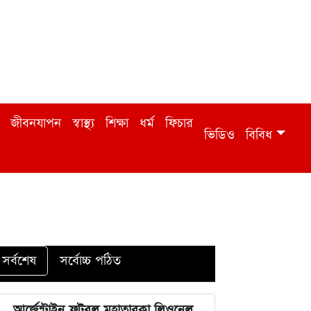
জীবনযাপন
স্বাস্থ্য
শিক্ষা
ধর্ম
ফিচার
ভিডিও
বিবিধ
সর্বশেষ
সর্বোচ্চ পঠিত
আর্জেন্টাইন ফুটবল মহাতারকা লিওনেল