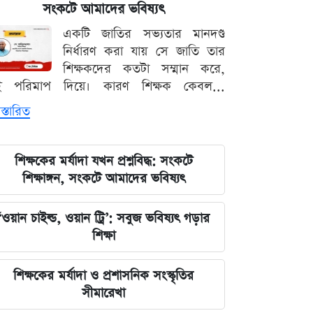
সংকটে আমাদের ভবিষ্যৎ
টিএফআই সেলে সালাহউদ্দিনকে নির্যাতন:
একটি জাতির সভ্যতার মানদণ্ড
চূড়ান্ত চার্জশিটের পথে ট্রাইব্যুনাল
নির্ধারণ করা যায় সে জাতি তার
শিক্ষকদের কতটা সম্মান করে,
আগের অপরিকল্পিত সিদ্ধান্তের খেসারত
ই পরিমাপ দিয়ে। কারণ শিক্ষক কেবল...
দিচ্ছে দেশ: প্রধানমন্ত্রী তারেক রহমান
স্তারিত
দিল্লির সুরক্ষিত এলাকায় গোপন বৈঠক:
বাংলাদেশে কোন বড় নাশকতার ছক কষছেন
শিক্ষকের মর্যাদা যখন প্রশ্নবিদ্ধ: সংকটে
শেখ হাসিনা?
শিক্ষাঙ্গন, সংকটে আমাদের ভবিষ্যৎ
প্রধানমন্ত্রীর চট্টগ্রাম সফর ঘিরে বিএনপিতে
‘ওয়ান চাইল্ড, ওয়ান ট্রি’: সবুজ ভবিষ্যৎ গড়ার
ব্যাপক প্রস্তুতি
শিক্ষা
শনিবার রাজধানীর যেসব মার্কেট ও
শিক্ষকের মর্যাদা ও প্রশাসনিক সংস্কৃতির
দোকানপাট বন্ধ
সীমারেখা