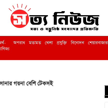
র্থ-
অপরাধ
মতামত
খেলা
প্রযুক্তি
বিনোদন
শেয়ারবাজার
াণিজ্য
 সোনার গয়না বেশি টেকসই