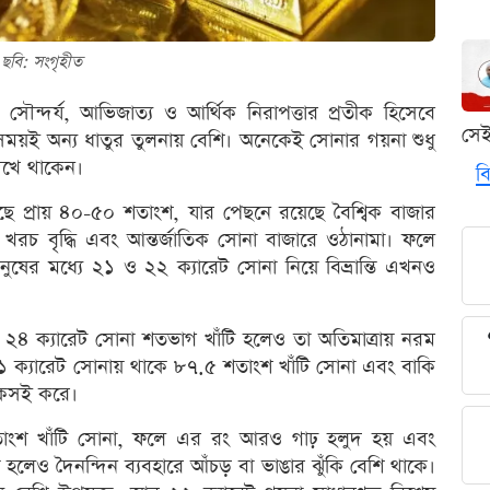
ছবি: সংগৃহীত
সৌন্দর্য, আভিজাত্য ও আর্থিক নিরাপত্তার প্রতীক হিসেবে
সে
য়ই অন্য ধাতুর তুলনায় বেশি। অনেকেই সোনার গয়না শুধু
েখে থাকেন।
বি
েছে প্রায় ৪০-৫০ শতাংশ, যার পেছনে রয়েছে বৈশ্বিক বাজার
ির খরচ বৃদ্ধি এবং আন্তর্জাতিক সোনা বাজারে ওঠানামা। ফলে
ুষের মধ্যে ২১ ও ২২ ক্যারেট সোনা নিয়ে বিভ্রান্তি এখনও
হয়। ২৪ ক্যারেট সোনা শতভাগ খাঁটি হলেও তা অতিমাত্রায় নরম
২১ ক্যারেট সোনায় থাকে ৮৭.৫ শতাংশ খাঁটি সোনা এবং বাকি
টেকসই করে।
তাংশ খাঁটি সোনা, ফলে এর রং আরও গাঢ় হলুদ হয় এবং
লেও দৈনন্দিন ব্যবহারে আঁচড় বা ভাঙার ঝুঁকি বেশি থাকে।