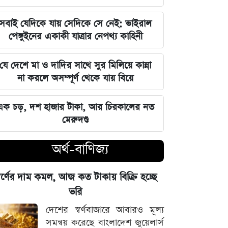
স্বর্ণ খাতে বড় সংস্কার, বদলাতে পারে
সবাই যেদিকে যায় সেদিকে সে নেই: ভাইরাল
আমদানি-রপ্তানি নিয়ম
পেঙ্গুইনের একাকী যাত্রার নেপথ্য কাহিনী
গণমাধ্যম শক্ত হলে গণতন্ত্রও টেকসই হবে:
যে দেশে মা ও দাদির সাথে সুর মিলিয়ে কান্না
মির্জা ফখরুল
না করলে অসম্পূর্ণ থেকে যায় বিয়ে
আগস্টের শেষে চাকরিজীবীদের টানা ৪
এক চড়, দশ হাজার টাকা, আর চিরকালের নত
দিনের ছুটির সুযোগ
মেরুদণ্ড
মণিপুরের অমীমাংসিত সীমান্ত নিয়ে ভারত-
অর্থ-বাণিজ্য
মিয়ানমার আলোচনা
্বর্ণের দাম কমল, আজ কত টাকায় বিক্রি হচ্ছে
সক্রিয় মৌসুমি বায়ুর প্রভাব ও আগামী
ভরি
সপ্তাহের আবহাওয়ার সার্বিক রূপরেখা
দেশের স্বর্ণবাজারে আবারও মূল্য
সমন্বয় করেছে বাংলাদেশ জুয়েলার্স
ফ্যাসিবাদের কালো ছায়া তাড়াতে সাংস্কৃতিক