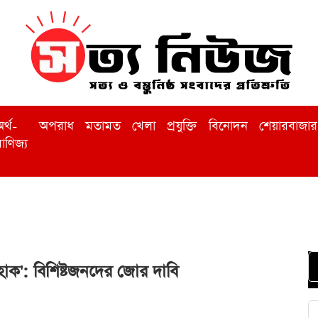
র্থ-
অপরাধ
মতামত
খেলা
প্রযুক্তি
বিনোদন
শেয়ারবাজার
াণিজ্য
ক্ত হোক': বিশিষ্টজনদের জোর দাবি