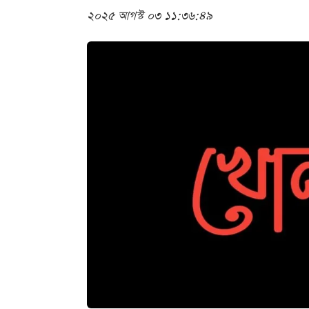
২০২৫ আগস্ট ০৩ ১১:৩৬:৪৯