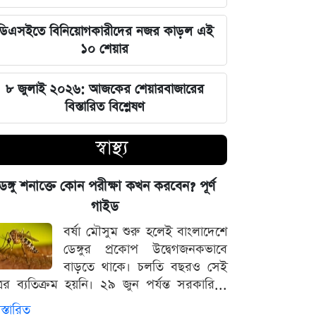
এক ক্লিকেই ফোন-ল্যাপটপের নিয়ন্ত্রণ নিচ্ছে
ডিএসইতে বিনিয়োগকারীদের নজর কাড়ল এই
হ্যাকাররা, পপ-আপ আপডেট নিয়ে কড়া
১০ শেয়ার
হুঁশিয়ারি
৮ জুলাই ২০২৬: আজকের শেয়ারবাজারের
চাঁদের পৃষ্ঠে ফ্যালকন-৯ রকেটের
বিস্তারিত বিশ্লেষণ
অনাকাঙ্ক্ষিত আঘাত
স্বাস্থ্য
আবু সাঈদের ছবি ছাড়া কোনো ডকুমেন্টারি
হতে পারে না: ভারপ্রাপ্ত রাষ্ট্রপতি হাফিজ
েঙ্গু শনাক্তে কোন পরীক্ষা কখন করবেন? পূর্ণ
উদ্দিন
গাইড
বর্ষা মৌসুম শুরু হলেই বাংলাদেশে
জুলাই স্মৃতি জাদুঘর উদ্বোধন করলেন
ডেঙ্গুর প্রকোপ উদ্বেগজনকভাবে
প্রধানমন্ত্রী তারেক রহমান
বাড়তে থাকে। চলতি বছরও সেই
্রের ব্যতিক্রম হয়নি। ২৯ জুন পর্যন্ত সরকারি...
মার্কিন ক্ষেপণাস্ত্র মজুত নিয়ে নতুন তথ্য, কী
বলছে সিএনএন
স্তারিত