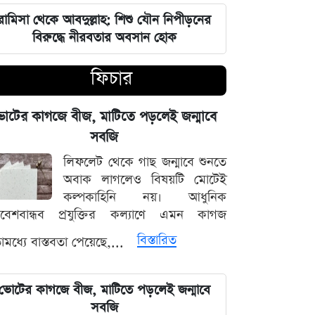
রামিসা থেকে আবদুল্লাহ: শিশু যৌন নিপীড়নের
জুলাই শহীদদের কবর বাঁধানোর বরাদ্দও
বিরুদ্ধে নীরবতার অবসান হোক
মেরে খেয়েছে অন্তর্বর্তী সরকার: ইশরাক
হোসেন
ফিচার
শেয়ারবাজারে আর্থিক কেলেঙ্কারির তদন্তের
বড় আপডেট জানাল দুদক
োটের কাগজে বীজ, মাটিতে পড়লেই জন্মাবে
সবজি
যুদ্ধের বড় প্রস্তুতি নিচ্ছে ইরান, আকাশ
লিফলেট থেকে গাছ জন্মাবে শুনতে
প্রতিরক্ষা ও অস্ত্র ব্যবস্থার ব্যাপক
অবাক লাগলেও বিষয়টি মোটেই
আধুনিকায়ন
কল্পকাহিনি নয়। আধুনিক
িবেশবান্ধব প্রযুক্তির কল্যাণে এমন কাগজ
চার বিভাগে দুর্যোগপূর্ণ আবহাওয়ার আশঙ্কায়
বিস্তারিত
মধ্যে বাস্তবতা পেয়েছে,...
আবহাওয়া দপ্তরের বিশেষ সতর্কতা
হাসিনাকে মাইক দেওয়ায় ভারতকে
ভোটের কাগজে বীজ, মাটিতে পড়লেই জন্মাবে
কাঠগড়ায় তুললেন সালাহউদ্দিন
সবজি