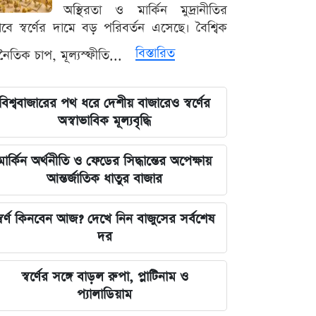
রহমান লিটল
অস্থিরতা ও মার্কিন মুদ্রানীতির
ভাবে স্বর্ণের দামে বড় পরিবর্তন এসেছে। বৈশ্বিক
দেবিদ্বার ম্যানেজিং কমিটির সভাপতি
বিস্তারিত
থনৈতিক চাপ, মূল্যস্ফীতি...
নির্বাচিত মিজানুর রহমান মাস্টার
জুলাইয়ের চেতনাকে হৃদয়ে ধারণ করতে
বিশ্ববাজারের পথ ধরে দেশীয় বাজারেও স্বর্ণের
হবে, যেন তা হারিয়ে না যায়: ভারপ্রাপ্ত
অস্বাভাবিক মূল্যবৃদ্ধি
রাষ্ট্রপতি
মার্কিন অর্থনীতি ও ফেডের সিদ্ধান্তের অপেক্ষায়
ভারত সরকারের আলটিমেটামের মুখে
আন্তর্জাতিক ধাতুর বাজার
নতিস্বীকার, ভুল স্বীকার করল মেটা
্বর্ণ কিনবেন আজ? দেখে নিন বাজুসের সর্বশেষ
লঙ্কা প্রিমিয়ার লিগে ভারতীয় কিংবদন্তির
দর
আগমন, মালিকানায় বড় চমক
স্বর্ণের সঙ্গে বাড়ল রুপা, প্লাটিনাম ও
জুলাই কার-এ নিয়ে বিভাজন করলে অর্জন
প্যালাডিয়াম
হারিয়ে যাবে: স্বরাষ্ট্রমন্ত্রী