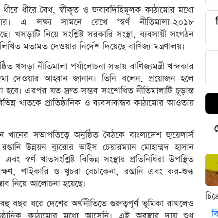
সাকে ধীরে ধীরে বৈধ, স্বীকৃত ও জবাবদিহিমূলক কাঠামোর মধ্যে
। এ লক্ষ্য সামনে রেখে ‘স্বর্ণ নীতিমালা-২০১৮
। খসড়াটি নিয়ে সংশ্লিষ্ট সরকারি সংস্থা, ব্যবসায়ী সংগঠন
খিত মতামত দেওয়ার নির্দেশ দিয়েছে বাণিজ্য মন্ত্রণালয়।
ষ্ঠিত খসড়া নীতিমালা পর্যালোচনা সভায় বাণিজ্যমন্ত্রী খন্দকার
ত জমা দেওয়ার আহ্বান জানান। তিনি বলেন, প্রয়োজন হলে
হবে। এরপর যত দ্রুত সম্ভব সংশোধিত নীতিমালাটি চূড়ান্ত
ন্ন খাতকে প্রাতিষ্ঠানিক ও ব্যবসাবান্ধব কাঠামোর আওতায়
ড
 খানের সভাপতিত্বে অনুষ্ঠিত বৈঠকে বাংলাদেশ জুয়েলার্স
তানি উন্নয়ন ব্যুরোর ভাইস চেয়ারম্যান মোহাম্মদ হাসান
 স্বর্ণ খাতসংশ্লিষ্ট বিভিন্ন সংস্থার প্রতিনিধিরা উপস্থিত
্ষণ, পাইকারি ও খুচরা বেচাকেনা, রপ্তানি এবং কর-শুল্ক
্তাব নিয়ে আলোচনা হয়েছে।
চিত
 বহু বছর ধরে দেশের অর্থনীতিতে গুরুত্বপূর্ণ ভূমিকা রাখলেও
বি
ঠানিক কাঠামোর মধ্যে আসেনি। এই অবস্থার দায় শুধু