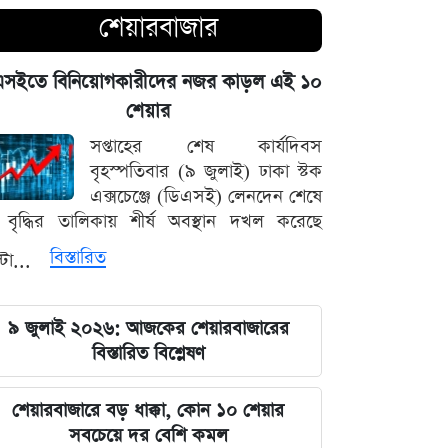
শেয়ারবাজার
আগামী ৪৮ ঘণ্টার আবহাওয়ার চিত্র: ঝোড়ো
বৃষ্টি নিয়ে সতর্কবার্তা
এসইতে বিনিয়োগকারীদের নজর কাড়ল এই ১০
শেয়ার
'মানুষ ভোট দিয়ে এমপি বানিয়েছে,
বিএনপিকে সত্য মেনে নিতে হবে': রুমিন
সপ্তাহের শেষ কার্যদিবস
ফারহানা
বৃহস্পতিবার (৯ জুলাই) ঢাকা স্টক
এক্সচেঞ্জে (ডিএসই) লেনদেন শেষে
বৃদ্ধির তালিকায় শীর্ষ অবস্থান দখল করেছে
৫ আগস্টের ভরদুপুরে দেশত্যাগ: গণভবন
থেকে ভারতের ফ্লাইট পর্যন্ত যা ঘটেছিল
বিস্তারিত
্টা...
ভারতপ্রেমী হলে দাগি আসামির অপরাধও
৯ জুলাই ২০২৬: আজকের শেয়ারবাজারের
চোখ এড়িয়ে যায় দিল্লির: রুহুল কবির
বিস্তারিত বিশ্লেষণ
রিজভী
বাংলাদেশ আর কোনো দেশের 'ক্লায়েন্ট স্টেট'
শেয়ারবাজারে বড় ধাক্কা, কোন ১০ শেয়ার
থাকবে না: পররাষ্ট্রমন্ত্রী ড. খলিলুর রহমান
সবচেয়ে দর বেশি কমল