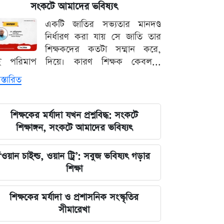
সংকটে আমাদের ভবিষ্যৎ
দেশের নিরাপত্তা ব্যবস্থাপনায় আসছে বড়
একটি জাতির সভ্যতার মানদণ্ড
পরিবর্তন, নতুন আইনের রূপরেখা প্রকাশ
নির্ধারণ করা যায় সে জাতি তার
শিক্ষকদের কতটা সম্মান করে,
আওয়ামী লীগ আমাদের শত্রু নয় মিত্র, তারা
ই পরিমাপ দিয়ে। কারণ শিক্ষক কেবল...
বিএনপির সঙ্গে মিশে যাবে: নাছির চৌধুরী
স্তারিত
এমপি
ঘরে বসেই যেভাবে জানবেন এসএসসির
শিক্ষকের মর্যাদা যখন প্রশ্নবিদ্ধ: সংকটে
ফলাফল, ১০ আগস্ট প্রকাশের ঘোষণা
শিক্ষাঙ্গন, সংকটে আমাদের ভবিষ্যৎ
মার্কিন ইমিগ্রেশন সার্ভিস বিভাগে বড়
‘ওয়ান চাইল্ড, ওয়ান ট্রি’: সবুজ ভবিষ্যৎ গড়ার
পরিবর্তন, প্রবাসীদের জন্য জরুরি বার্তা
শিক্ষা
২০২৩ সালের ইসরায়েলি হামলার ক্ষত:
শিক্ষকের মর্যাদা ও প্রশাসনিক সংস্কৃতির
আড়াই বছর পর উদ্ধার ৪০ শিশুর
সীমারেখা
দেহাবশেষ