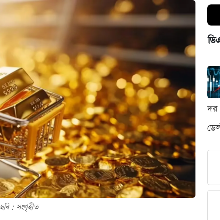
ডি
দর 
ডেল
ছবি : সংগৃহীত