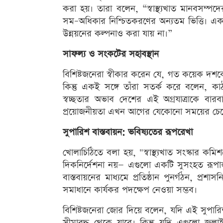
করা হয়। তারা বলেন, “স্বাস্থ্যখাত মানবসম্পদ
সম–অধিকার নিশ্চিতকরণের অন্যতম ভিত্তি। একটি কার
উন্নয়নের কল্পনাও করা যায় না।”
সাফল্য ও সংকটের সহাবস্থান
বিশিষ্টজনেরা স্বীকার করেন যে, গত কয়েক দশকে স
কিন্তু একই সঙ্গে তাঁরা সতর্ক করে বলেন, কাঠাম
স্বচ্ছতার অভাব দেশের এই অগ্রযাত্রাকে ব
প্রয়োজনীয়তা এখন আগের যেকোনো সময়ের চেয়
সুপারিশ বাস্তবায়ন: ভবিষ্যতের রূপরেখা
খোলাচিঠিতে বলা হয়, "স্বাস্থ্যখাত সংস্কার কম
দিকনির্দেশনা নয়— এগুলো একটি সুসংহত রূপান
বাস্তবায়নের মাধ্যমে প্রতিষ্ঠান পুনর্গঠন, প্রশা
সমাধানে কার্যকর পদক্ষেপ নেওয়া সম্ভব।
বিশিষ্টজনেরা জোর দিয়ে বলেন, যদি এই সুপার
সীমাবদ্ধ থেকে যাবে। কিন্তু যদি এগুলো জুলা