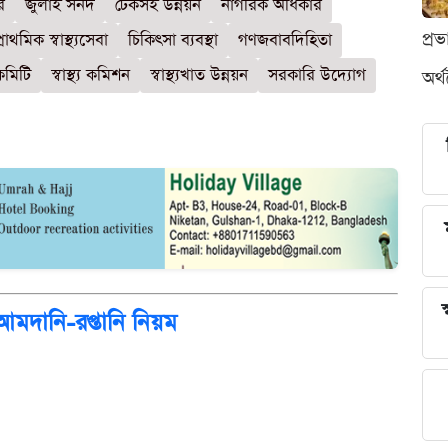
র
জুলাই সনদ
টেকসই উন্নয়ন
নাগরিক অধিকার
প্র
্রাথমিক স্বাস্থ্যসেবা
চিকিৎসা ব্যবস্থা
গণজবাবদিহিতা
 কমিটি
স্বাস্থ্য কমিশন
স্বাস্থ্যখাত উন্নয়ন
সরকারি উদ্যোগ
অর্
স
 আমদানি-রপ্তানি নিয়ম