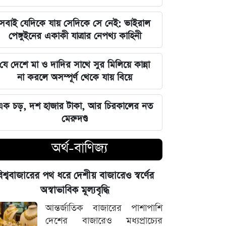
বিশ্ববাজারের পথ ধরে দেশীয় বাজারেও
সবাই যেদিকে যায় সেদিকে সে নেই: ভাইরাল
স্বর্ণের অস্বাভাবিক মূল্যবৃদ্ধি
পেঙ্গুইনের একাকী যাত্রার নেপথ্য কাহিনী
গ্যাস ও বিদ্যুৎ সংকট মোকাবিলায় নতুন
যে দেশে মা ও দাদির সাথে সুর মিলিয়ে কান্না
আশার খবর দিলেন জ্বালানিমন্ত্রী
না করলে অসম্পূর্ণ থেকে যায় বিয়ে
নদীদূষণ দূর করতে না পারলে ভবিষ্যৎ
এক চড়, দশ হাজার টাকা, আর চিরকালের নত
প্রজন্মের কাছে জবাব দিতে হবে: প্রধানমন্ত্রী
মেরুদণ্ড
তারেক রহমান
অর্থ-বাণিজ্য
ফ্যাসিবাদবিরোধী সব শক্তির জাতীয় ঐক্য
বজায় রাখা এখন সময়ের দাবি: মাহদী
িশ্ববাজারের পথ ধরে দেশীয় বাজারেও স্বর্ণের
আমিন
অস্বাভাবিক মূল্যবৃদ্ধি
ইতিহাসের মালিকানা কারও একার নয়, ৫
আন্তর্জাতিক বাজারের পাশাপাশি
আগস্টের বিজয় সাধারণ মানুষের: সাইদুর
দেশের বাজারেও মধ্যপ্রাচ্যের