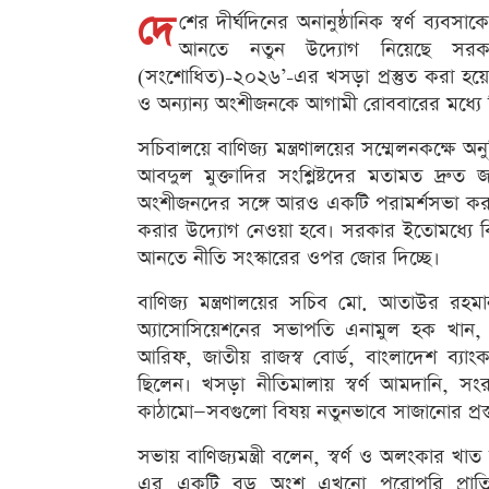
দে
শের দীর্ঘদিনের অনানুষ্ঠানিক স্বর্ণ ব্যব
আনতে নতুন উদ্যোগ নিয়েছে সরকার
(সংশোধিত)-২০২৬’-এর খসড়া প্রস্তুত করা হয়েছে
ও অন্যান্য অংশীজনকে আগামী রোববারের মধ্যে লি
সচিবালয়ে বাণিজ্য মন্ত্রণালয়ের সম্মেলনকক্ষে অনু
আবদুল মুক্তাদির সংশ্লিষ্টদের মতামত দ্রু
অংশীজনদের সঙ্গে আরও একটি পরামর্শসভা করা 
করার উদ্যোগ নেওয়া হবে। সরকার ইতোমধ্যে বিভি
আনতে নীতি সংস্কারের ওপর জোর দিচ্ছে।
বাণিজ্য মন্ত্রণালয়ের সচিব মো. আতাউর রহমান
অ্যাসোসিয়েশনের সভাপতি এনামুল হক খান, রপ্
আরিফ, জাতীয় রাজস্ব বোর্ড, বাংলাদেশ ব্যাংক এবং
ছিলেন। খসড়া নীতিমালায় স্বর্ণ আমদানি, সংরক
কাঠামো—সবগুলো বিষয় নতুনভাবে সাজানোর প্রস
সভায় বাণিজ্যমন্ত্রী বলেন, স্বর্ণ ও অলংকার খাত
এর একটি বড় অংশ এখনো পুরোপুরি প্রাতিষ্