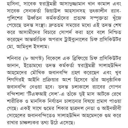
হাসিনা, সাবেক স্বরাষ্ট্রমন্ত্রী আসাদুজ্জামান খান কামাল এবং
সাবেক সেনাকর্তা জিয়াউল আহসানসহ তৎকালীন র‍্যাব-
পুলিশের ঊর্ধ্বতন কর্মকর্তাদের প্রত্যক্ষ সম্পৃক্ততা খুঁজে
পেয়েছে তদন্ত সংস্থা। দ্রুততম সময়ের মধ্যে এই তদন্ত শেষ
করে আসামীদের বিচারে সোপর্দ করা হবে বলে নিশ্চিত
করেছেন আন্তর্জাতিক অপরাধ ট্রাইব্যুনালের চিফ প্রসিকিউটর
মো. আমিনুল ইসলাম।
শনিবার (৮ আগস্ট) বিকেলে এক ব্রিফিংয়ে চিফ প্রসিকিউটর
জানান, ইতোমধ্যে তদন্ত কর্মকর্তা স্বরাষ্ট্রমন্ত্রী সালাহউদ্দিন
আহমেদের মৌখিক জবানবন্দি গ্রহণ করেছেন এবং খুব
শিগগিরই আইনি প্রক্রিয়ার অংশ হিসেবে তাঁর আনুষ্ঠানিক
জবানবন্দি নেওয়া হবে। তদন্ত চলাকালে র‍্যাবের গোপন
বন্দিশালা ‘টিএফআই সেল’-এ তাঁকে দুই মাস আটকে রেখে
শারীরিক ও মানসিক নির্যাতন চালানোর বিষয়ে প্রমাণ পাওয়া
গেছে। একই সাথে গুমের শিকার ছাত্রদল নেতা ও আইনজীবী
সোহেলের জবানবন্দিতেও সালাহউদ্দিন আহমেদকে গুম করে
রাখার চাঞ্চল্যকর তথ্য উঠে এসেছে।