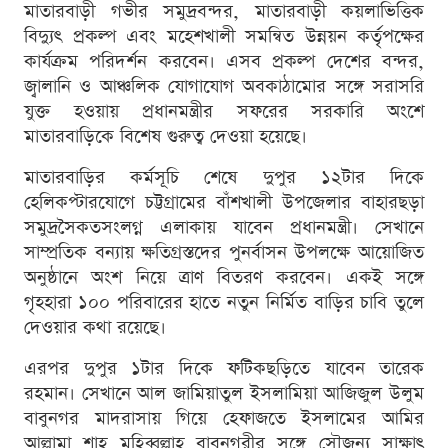
মাতারবাড়ী গভীর সমুদ্রবন্দর, মাতারবাড়ী কয়লাভিত্তিক
বিদ্যুৎ প্রকল্প এবং মহেশখালী সমন্বিত উন্নয়ন কর্তৃপক্ষের
কার্যক্রম পরিদর্শন করবেন। এসব প্রকল্প দেশের বন্দর,
জ্বালানি ও আঞ্চলিক যোগাযোগ অবকাঠামোর সঙ্গে সরাসরি
যুক্ত হওয়ায় প্রধানমন্ত্রীর সফরের সরকারি অংশে
মাতারবাড়িকে বিশেষ গুরুত্ব দেওয়া হয়েছে।
মাতারবাড়ির কর্মসূচি শেষে দুপুর ১২টার দিকে
হেলিকপ্টারযোগে চট্টগ্রামের বাঁশখালী উপজেলার বাহারছড়া
সমুদ্রসৈকতসংলগ্ন এলাকায় যাবেন প্রধানমন্ত্রী। সেখানে
সাম্প্রতিক বন্যায় ক্ষতিগ্রস্তদের পুনর্বাসন উপলক্ষে আয়োজিত
অনুষ্ঠানে অংশ নিয়ে ত্রাণ বিতরণ করবেন। একই সঙ্গে
গৃহহারা ১০০ পরিবারের হাতে নতুন নির্মিত বাড়ির চাবি তুলে
দেওয়ার কথা রয়েছে।
এরপর দুপুর ১টার দিকে ফটিকছড়িতে যাবেন তারেক
রহমান। সেখানে আল জামিয়াতুল ইসলামিয়া আজিজুল উলুম
বাবুনগর মাদরাসায় গিয়ে হেফাজতে ইসলামের আমির
আল্লামা শাহ মুহিব্বুল্লাহ বাবুনগরীর সঙ্গে সৌজন্য সাক্ষাৎ