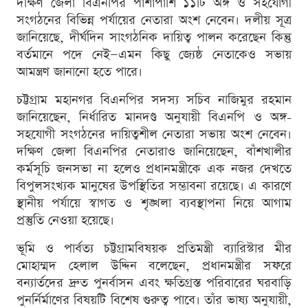
দক্ষিণ জেলা বিএনপির পাশাপাশি ১১টি অঙ্গ ও সহযোগী
সংগঠনের বিভিন্ন পর্যায়ের নেতারা অংশ নেবেন। দলীয় সূত্র
জানিয়েছে, দীর্ঘদিন সাংগঠনিক দায়িত্ব পালন করেছেন কিন্তু
বর্তমানে পদে নেই—এমন কিছু জ্যেষ্ঠ নেতাকেও সভায়
আমন্ত্রণ জানানো হতে পারে।
চট্টগ্রাম মহানগর বিএনপির সদস্য সচিব নাজিমুর রহমান
জানিয়েছেন, নির্ধারিত মানদণ্ড অনুযায়ী বিএনপি ও অঙ্গ-
সহযোগী সংগঠনের দায়িত্বশীল নেতারা সভায় অংশ নেবেন।
দক্ষিণ জেলা বিএনপির নেতারাও জানিয়েছেন, বাঁশখালীর
কর্মসূচি জনসভা না হলেও প্রধানমন্ত্রীকে এক নজর দেখতে
বিপুলসংখ্যক মানুষের উপস্থিতির সম্ভাবনা রয়েছে। এ কারণে
স্থানীয় পর্যায়ে স্বাগত ও শৃঙ্খলা ব্যবস্থাপনা নিয়ে আগাম
প্রস্তুতি নেওয়া হয়েছে।
ভূমি ও পার্বত্য চট্টগ্রামবিষয়ক প্রতিমন্ত্রী ব্যারিস্টার মীর
মোহাম্মদ হেলাল উদ্দিন বলেছেন, প্রধানমন্ত্রীর সফরে
বন্যার্তদের দ্রুত পুনর্বাসন এবং ক্ষতিগ্রস্ত পরিবারের ঘরবাড়ি
পুনর্নির্মাণের বিষয়টি বিশেষ গুরুত্ব পাবে। তাঁর ভাষ্য অনুযায়ী,