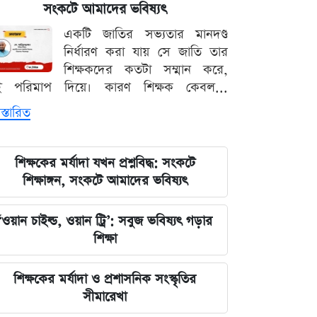
সংকটে আমাদের ভবিষ্যৎ
দেশের নিরাপত্তা ব্যবস্থাপনায় আসছে বড়
একটি জাতির সভ্যতার মানদণ্ড
পরিবর্তন, নতুন আইনের রূপরেখা প্রকাশ
নির্ধারণ করা যায় সে জাতি তার
শিক্ষকদের কতটা সম্মান করে,
আওয়ামী লীগ আমাদের শত্রু নয় মিত্র, তারা
ই পরিমাপ দিয়ে। কারণ শিক্ষক কেবল...
বিএনপির সঙ্গে মিশে যাবে: নাছির চৌধুরী
স্তারিত
এমপি
ঘরে বসেই যেভাবে জানবেন এসএসসির
শিক্ষকের মর্যাদা যখন প্রশ্নবিদ্ধ: সংকটে
ফলাফল, ১০ আগস্ট প্রকাশের ঘোষণা
শিক্ষাঙ্গন, সংকটে আমাদের ভবিষ্যৎ
মার্কিন ইমিগ্রেশন সার্ভিস বিভাগে বড়
‘ওয়ান চাইল্ড, ওয়ান ট্রি’: সবুজ ভবিষ্যৎ গড়ার
পরিবর্তন, প্রবাসীদের জন্য জরুরি বার্তা
শিক্ষা
২০২৩ সালের ইসরায়েলি হামলার ক্ষত:
শিক্ষকের মর্যাদা ও প্রশাসনিক সংস্কৃতির
আড়াই বছর পর উদ্ধার ৪০ শিশুর
সীমারেখা
দেহাবশেষ