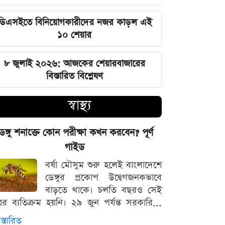
এক ক্লিকেই ফোন-ল্যাপটপের নিয়ন্ত্রণ নিচ্ছে
ডিএসইতে বিনিয়োগকারীদের নজর কাড়ল এই
হ্যাকাররা, পপ-আপ আপডেট নিয়ে কড়া
১০ শেয়ার
হুঁশিয়ারি
৮ জুলাই ২০২৬: আজকের শেয়ারবাজারের
চাঁদের পৃষ্ঠে ফ্যালকন-৯ রকেটের
বিস্তারিত বিশ্লেষণ
অনাকাঙ্ক্ষিত আঘাত
স্বাস্থ্য
আবু সাঈদের ছবি ছাড়া কোনো ডকুমেন্টারি
হতে পারে না: ভারপ্রাপ্ত রাষ্ট্রপতি হাফিজ
েঙ্গু শনাক্তে কোন পরীক্ষা কখন করবেন? পূর্ণ
উদ্দিন
গাইড
বর্ষা মৌসুম শুরু হলেই বাংলাদেশে
জুলাই স্মৃতি জাদুঘর উদ্বোধন করলেন
ডেঙ্গুর প্রকোপ উদ্বেগজনকভাবে
প্রধানমন্ত্রী তারেক রহমান
বাড়তে থাকে। চলতি বছরও সেই
্রের ব্যতিক্রম হয়নি। ২৯ জুন পর্যন্ত সরকারি...
মার্কিন ক্ষেপণাস্ত্র মজুত নিয়ে নতুন তথ্য, কী
বলছে সিএনএন
স্তারিত