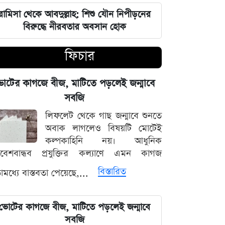
রামিসা থেকে আবদুল্লাহ: শিশু যৌন নিপীড়নের
জুলাই শহীদদের কবর বাঁধানোর বরাদ্দও
বিরুদ্ধে নীরবতার অবসান হোক
মেরে খেয়েছে অন্তর্বর্তী সরকার: ইশরাক
হোসেন
ফিচার
শেয়ারবাজারে আর্থিক কেলেঙ্কারির তদন্তের
বড় আপডেট জানাল দুদক
োটের কাগজে বীজ, মাটিতে পড়লেই জন্মাবে
সবজি
যুদ্ধের বড় প্রস্তুতি নিচ্ছে ইরান, আকাশ
লিফলেট থেকে গাছ জন্মাবে শুনতে
প্রতিরক্ষা ও অস্ত্র ব্যবস্থার ব্যাপক
অবাক লাগলেও বিষয়টি মোটেই
আধুনিকায়ন
কল্পকাহিনি নয়। আধুনিক
িবেশবান্ধব প্রযুক্তির কল্যাণে এমন কাগজ
চার বিভাগে দুর্যোগপূর্ণ আবহাওয়ার আশঙ্কায়
বিস্তারিত
মধ্যে বাস্তবতা পেয়েছে,...
আবহাওয়া দপ্তরের বিশেষ সতর্কতা
হাসিনাকে মাইক দেওয়ায় ভারতকে
ভোটের কাগজে বীজ, মাটিতে পড়লেই জন্মাবে
কাঠগড়ায় তুললেন সালাহউদ্দিন
সবজি