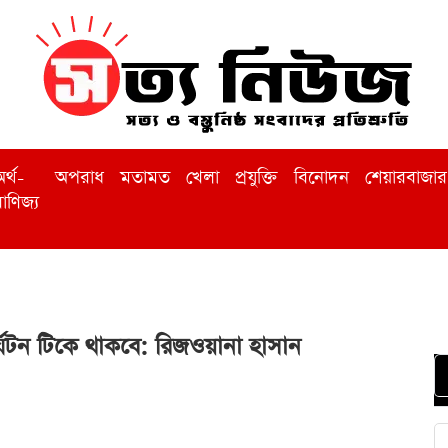
র্থ-
অপরাধ
মতামত
খেলা
প্রযুক্তি
বিনোদন
শেয়ারবাজার
াণিজ্য
র্যটন টিকে থাকবে: রিজওয়ানা হাসান