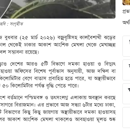
প্র
অর্
ছবি : সংগৃহীত
জ বুধবার (২৫ মার্চ ২০২৬) বজ্রবৃষ্টিসহ কালবৈশাখী ঝড়ের
সকাল থেকেই ঢাকার আকাশ আংশিক মেঘলা থেকে মেঘাচ্ছন্ন
্রবল সম্ভাবনা রয়েছে।
া ছাড়াও দেশের আরও ৫টি বিভাগে দমকা হাওয়া ও বিদ্যুৎ
বহাওয়া অফিসের বিশেষ পূর্বাভাস অনুযায়ী, আজ দক্ষিণ বা
িলোমিটার বেগে বাতাস প্রবাহিত হতে পারে, যা অস্থায়ীভাবে
 কিলোমিটার পর্যন্ত বৃদ্ধি পেতে পারে।
স
তাংশ বর্তমানে পশ্চিমবঙ্গ ও তৎসংলগ্ন এলাকায় অবস্থান করছে
পসাগরে বিরাজমান। এর প্রভাবে আজ সন্ধ্যা ৬টার মধ্যে ঢাকা,
েট বিভাগের কিছু কিছু জায়গায় অস্থায়ীভাবে দমকা হাওয়াসহ
অঞ্চলের আকাশ আংশিক মেঘলা থাকলেও আবহাওয়া মূলত শুষ্ক