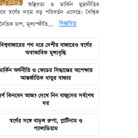
রহমান লিটল
অস্থিরতা ও মার্কিন মুদ্রানীতির
ভাবে স্বর্ণের দামে বড় পরিবর্তন এসেছে। বৈশ্বিক
দেবিদ্বার ম্যানেজিং কমিটির সভাপতি
বিস্তারিত
থনৈতিক চাপ, মূল্যস্ফীতি...
নির্বাচিত মিজানুর রহমান মাস্টার
জুলাইয়ের চেতনাকে হৃদয়ে ধারণ করতে
বিশ্ববাজারের পথ ধরে দেশীয় বাজারেও স্বর্ণের
হবে, যেন তা হারিয়ে না যায়: ভারপ্রাপ্ত
অস্বাভাবিক মূল্যবৃদ্ধি
রাষ্ট্রপতি
মার্কিন অর্থনীতি ও ফেডের সিদ্ধান্তের অপেক্ষায়
ভারত সরকারের আলটিমেটামের মুখে
আন্তর্জাতিক ধাতুর বাজার
নতিস্বীকার, ভুল স্বীকার করল মেটা
্বর্ণ কিনবেন আজ? দেখে নিন বাজুসের সর্বশেষ
লঙ্কা প্রিমিয়ার লিগে ভারতীয় কিংবদন্তির
দর
আগমন, মালিকানায় বড় চমক
স্বর্ণের সঙ্গে বাড়ল রুপা, প্লাটিনাম ও
জুলাই কার-এ নিয়ে বিভাজন করলে অর্জন
প্যালাডিয়াম
হারিয়ে যাবে: স্বরাষ্ট্রমন্ত্রী