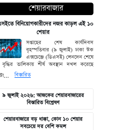
শেয়ারবাজার
আগামী ৪৮ ঘণ্টার আবহাওয়ার চিত্র: ঝোড়ো
বৃষ্টি নিয়ে সতর্কবার্তা
এসইতে বিনিয়োগকারীদের নজর কাড়ল এই ১০
শেয়ার
'মানুষ ভোট দিয়ে এমপি বানিয়েছে,
বিএনপিকে সত্য মেনে নিতে হবে': রুমিন
সপ্তাহের শেষ কার্যদিবস
ফারহানা
বৃহস্পতিবার (৯ জুলাই) ঢাকা স্টক
এক্সচেঞ্জে (ডিএসই) লেনদেন শেষে
বৃদ্ধির তালিকায় শীর্ষ অবস্থান দখল করেছে
৫ আগস্টের ভরদুপুরে দেশত্যাগ: গণভবন
থেকে ভারতের ফ্লাইট পর্যন্ত যা ঘটেছিল
বিস্তারিত
্টা...
ভারতপ্রেমী হলে দাগি আসামির অপরাধও
৯ জুলাই ২০২৬: আজকের শেয়ারবাজারের
চোখ এড়িয়ে যায় দিল্লির: রুহুল কবির
বিস্তারিত বিশ্লেষণ
রিজভী
বাংলাদেশ আর কোনো দেশের 'ক্লায়েন্ট স্টেট'
শেয়ারবাজারে বড় ধাক্কা, কোন ১০ শেয়ার
থাকবে না: পররাষ্ট্রমন্ত্রী ড. খলিলুর রহমান
সবচেয়ে দর বেশি কমল