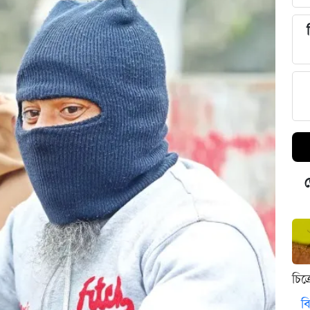
ড
চিত
বি