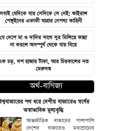
বিশ্ববাজারের পথ ধরে দেশীয় বাজারেও
সবাই যেদিকে যায় সেদিকে সে নেই: ভাইরাল
স্বর্ণের অস্বাভাবিক মূল্যবৃদ্ধি
পেঙ্গুইনের একাকী যাত্রার নেপথ্য কাহিনী
গ্যাস ও বিদ্যুৎ সংকট মোকাবিলায় নতুন
যে দেশে মা ও দাদির সাথে সুর মিলিয়ে কান্না
আশার খবর দিলেন জ্বালানিমন্ত্রী
না করলে অসম্পূর্ণ থেকে যায় বিয়ে
নদীদূষণ দূর করতে না পারলে ভবিষ্যৎ
এক চড়, দশ হাজার টাকা, আর চিরকালের নত
প্রজন্মের কাছে জবাব দিতে হবে: প্রধানমন্ত্রী
মেরুদণ্ড
তারেক রহমান
অর্থ-বাণিজ্য
ফ্যাসিবাদবিরোধী সব শক্তির জাতীয় ঐক্য
বজায় রাখা এখন সময়ের দাবি: মাহদী
িশ্ববাজারের পথ ধরে দেশীয় বাজারেও স্বর্ণের
আমিন
অস্বাভাবিক মূল্যবৃদ্ধি
ইতিহাসের মালিকানা কারও একার নয়, ৫
আন্তর্জাতিক বাজারের পাশাপাশি
আগস্টের বিজয় সাধারণ মানুষের: সাইদুর
দেশের বাজারেও মধ্যপ্রাচ্যের