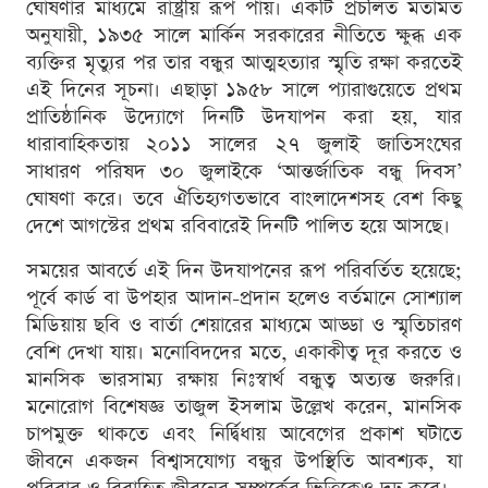
ঘোষণার মাধ্যমে রাষ্ট্রীয় রূপ পায়। একটি প্রচলিত মতামত
অনুযায়ী, ১৯৩৫ সালে মার্কিন সরকারের নীতিতে ক্ষুব্ধ এক
ব্যক্তির মৃত্যুর পর তার বন্ধুর আত্মহত্যার স্মৃতি রক্ষা করতেই
এই দিনের সূচনা। এছাড়া ১৯৫৮ সালে প্যারাগুয়েতে প্রথম
প্রাতিষ্ঠানিক উদ্যোগে দিনটি উদযাপন করা হয়, যার
ধারাবাহিকতায় ২০১১ সালের ২৭ জুলাই জাতিসংঘের
সাধারণ পরিষদ ৩০ জুলাইকে ‘আন্তর্জাতিক বন্ধু দিবস’
ঘোষণা করে। তবে ঐতিহ্যগতভাবে বাংলাদেশসহ বেশ কিছু
দেশে আগস্টের প্রথম রবিবারেই দিনটি পালিত হয়ে আসছে।
সময়ের আবর্তে এই দিন উদযাপনের রূপ পরিবর্তিত হয়েছে;
পূর্বে কার্ড বা উপহার আদান-প্রদান হলেও বর্তমানে সোশ্যাল
মিডিয়ায় ছবি ও বার্তা শেয়ারের মাধ্যমে আড্ডা ও স্মৃতিচারণ
বেশি দেখা যায়। মনোবিদদের মতে, একাকীত্ব দূর করতে ও
মানসিক ভারসাম্য রক্ষায় নিঃস্বার্থ বন্ধুত্ব অত্যন্ত জরুরি।
মনোরোগ বিশেষজ্ঞ তাজুল ইসলাম উল্লেখ করেন, মানসিক
চাপমুক্ত থাকতে এবং নির্দ্বিধায় আবেগের প্রকাশ ঘটাতে
জীবনে একজন বিশ্বাসযোগ্য বন্ধুর উপস্থিতি আবশ্যক, যা