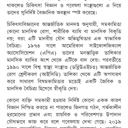
থাকলেও চিকিৎসা বিজ্ঞান ও গবেষণা সংস্থাগুলো এ নিয়ে
তাদের সুনির্দিষ্ট বৈজ্ঞানিক অবস্থান স্পষ্ট করেছে।
চিকিৎসাবিজ্ঞানের আন্তর্জাতিক মানদণ্ড অনুযায়ী, সমকামিতা
কোনো মানসিক রোগ, শারীরিক ব্যাধি বা মানসিক বিকৃতি
নয়; বরং এটি মানবীয় যৌন অভিমুখিতার এক স্বাভাবিক
বৈচিত্র্য। ১৯৭৩ সালে আমেরিকান সাইকোলজিক্যাল
অ্যাসোসিয়েশন (এপিএ) তাদের মনস্তাত্ত্বিক তালিকার
মানসিক ব্যাধির অংশ থেকে এটিকে বাদ দেয়। পরবর্তীতে
১৯৯০ সালে বিশ্ব স্বাস্থ্য সংস্থাও (ডব্লিউএইচও) আন্তর্জাতিক
রোগ শ্রেণীকরণ (আইসিডি) তালিকা থেকে এটি অপসারণ
করে সাধারণ বিষমকামিতার মতোই একটি জৈবিক ও
মানসিক বৈচিত্র্য হিসেবে স্বীকৃতি দেয়।
কোনো ব্যক্তি সমকামী হওয়ার নির্দিষ্ট কোনো একক কারণ
বিজ্ঞান নিশ্চিত করতে না পারলেও জিনগত গঠন, গর্ভকালীন
হরমোনের প্রভাব এবং স্নায়বিক ও পরিবেশগত উপাদান
যৌথভাবে কাজ করে বলে গবেষণায় দেখা গেছে। ২০১৯