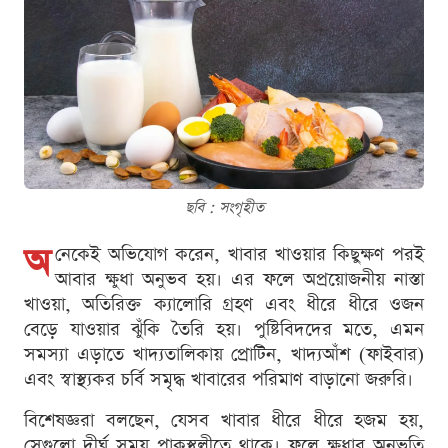
ছবি : সংগৃহীত
অ
নেকেই অভিযোগ করেন, খাবার খাওয়ার কিছুক্ষণ পরই
আবার ক্ষুধা অনুভব হয়। এর ফলে অপ্রয়োজনীয় নাস্তা
খাওয়া, অতিরিক্ত ক্যালোরি গ্রহণ এবং ধীরে ধীরে ওজন
বেড়ে যাওয়ার ঝুঁকি তৈরি হয়। পুষ্টিবিদদের মতে, এমন
সমস্যা এড়াতে খাদ্যতালিকায় প্রোটিন, খাদ্যআঁশ (ফাইবার)
এবং স্বাস্থ্যকর চর্বি সমৃদ্ধ খাবারের পরিমাণ বাড়ানো জরুরি।
বিশেষজ্ঞরা বলছেন, যেসব খাবার ধীরে ধীরে হজম হয়,
সেগুলো দীর্ঘ সময় পাকস্থলীতে থাকে। ফলে ক্ষুধার অনুভূতি