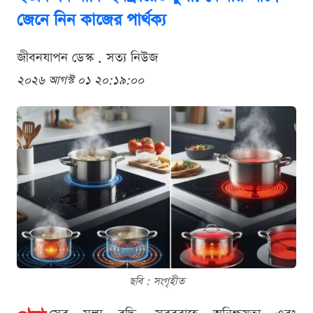
জেনে নিন কাজের পার্থক্য
জীবনযাপন ডেস্ক . সত্য নিউজ
২০২৬ আগস্ট ০১ ২০:১৯:০০
ছবি : সংগৃহীত