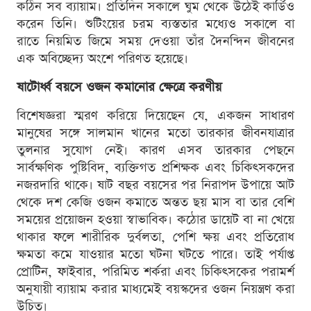
কঠিন সব ব্যায়াম। প্রতিদিন সকালে ঘুম থেকে উঠেই কার্ডিও
করেন তিনি। শুটিংয়ের চরম ব্যস্ততার মধ্যেও সকালে বা
রাতে নিয়মিত জিমে সময় দেওয়া তাঁর দৈনন্দিন জীবনের
এক অবিচ্ছেদ্য অংশে পরিণত হয়েছে।
ষাটোর্ধ্ব বয়সে ওজন কমানোর ক্ষেত্রে করণীয়
বিশেষজ্ঞরা স্মরণ করিয়ে দিয়েছেন যে, একজন সাধারণ
মানুষের সঙ্গে সালমান খানের মতো তারকার জীবনযাত্রার
তুলনার সুযোগ নেই। কারণ এসব তারকার পেছনে
সার্বক্ষণিক পুষ্টিবিদ, ব্যক্তিগত প্রশিক্ষক এবং চিকিৎসকদের
নজরদারি থাকে। ষাট বছর বয়সের পর নিরাপদ উপায়ে আট
থেকে দশ কেজি ওজন কমাতে অন্তত ছয় মাস বা তার বেশি
সময়ের প্রয়োজন হওয়া স্বাভাবিক। কঠোর ডায়েট বা না খেয়ে
থাকার ফলে শারীরিক দুর্বলতা, পেশি ক্ষয় এবং প্রতিরোধ
ক্ষমতা কমে যাওয়ার মতো ঘটনা ঘটতে পারে। তাই পর্যাপ্ত
প্রোটিন, ফাইবার, পরিমিত শর্করা এবং চিকিৎসকের পরামর্শ
অনুযায়ী ব্যায়াম করার মাধ্যমেই বয়স্কদের ওজন নিয়ন্ত্রণ করা
উচিত।