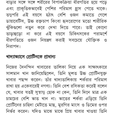
বাড়ার সঙ্গে সঙ্গে শরীরের বিপাকক্রিয়া ধীরগতির হয়ে পড়ে
এবং প্রাকৃতিকভাবেই পেশির পরিমাণ হ্রাস পেতে থাকে।
তদুপরি এই বয়সে হঠাৎ বেশি ওজন কমাতে গেলে
ডায়াবেটিস, উচ্চ রক্তচাপ কিংবা হৃদরোগের মতো শারীরিক
ঝুঁকিগুলো নতুন করে দেখা দিতে পারে। তাই কোনো
তাড়াহুড়ো না করে এই বয়সে চিকিৎসকের পরামর্শে
ধীরগতিতে ওজন নিয়ন্ত্রণ করাই সবচেয়ে যৌক্তিক ও
নিরাপদ।
খাদ্যাভ্যাসে প্রোটিনকে প্রাধান্য
নিজের দৈনন্দিন খাবারের তালিকা নিয়ে এক সাক্ষাৎকারে
সালমান খান জানিয়েছিলেন, তিনি মূলত উচ্চ প্রোটিনযুক্ত
খাবার পছন্দ করেন। তাঁর খাদ্যতালিকায় শর্করার পরিমাণ
রাখা হয় একেবারেই নগণ্য। তিনি বেশ রসিকতা করেই বলেন
যে, খাবার যতই সুস্বাদু হোক না কেন, তিনি দিনে মাত্র এক
চামচের বেশি ভাত খান না। ভাতের শর্করা এড়িয়ে তিনি
প্রোটিনের চাহিদা মেটাতে মাছ, মুরগির মাংস ও ডিমের ওপর
নির্ভর করেন। যদিও মাঝে মাঝে প্রিয় খাবার খাওয়া তিনি