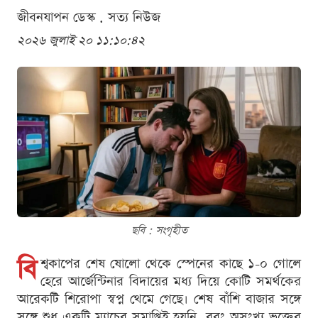
জীবনযাপন ডেস্ক . সত্য নিউজ
২০২৬ জুলাই ২০ ১১:১০:৪২
ছবি : সংগৃহীত
বি
শ্বকাপের শেষ ষোলো থেকে স্পেনের কাছে ১-০ গোলে
হেরে আর্জেন্টিনার বিদায়ের মধ্য দিয়ে কোটি সমর্থকের
আরেকটি শিরোপা স্বপ্ন থেমে গেছে। শেষ বাঁশি বাজার সঙ্গে
সঙ্গে শুধু একটি ম্যাচের সমাপ্তিই হয়নি, বরং অসংখ্য ভক্তের