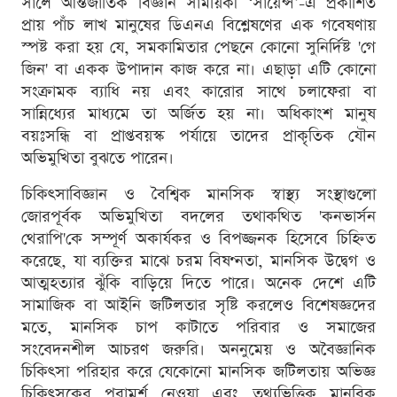
সালে আন্তর্জাতিক বিজ্ঞান সাময়িকী ‘সায়েন্স’-এ প্রকাশিত
প্রায় পাঁচ লাখ মানুষের ডিএনএ বিশ্লেষণের এক গবেষণায়
স্পষ্ট করা হয় যে, সমকামিতার পেছনে কোনো সুনির্দিষ্ট 'গে
জিন' বা একক উপাদান কাজ করে না। এছাড়া এটি কোনো
সংক্রামক ব্যাধি নয় এবং কারোর সাথে চলাফেরা বা
সান্নিধ্যের মাধ্যমে তা অর্জিত হয় না। অধিকাংশ মানুষ
বয়ঃসন্ধি বা প্রাপ্তবয়স্ক পর্যায়ে তাদের প্রাকৃতিক যৌন
অভিমুখিতা বুঝতে পারেন।
চিকিৎসাবিজ্ঞান ও বৈশ্বিক মানসিক স্বাস্থ্য সংস্থাগুলো
জোরপূর্বক অভিমুখিতা বদলের তথাকথিত 'কনভার্সন
থেরাপি'কে সম্পূর্ণ অকার্যকর ও বিপজ্জনক হিসেবে চিহ্নিত
করেছে, যা ব্যক্তির মাঝে চরম বিষণ্নতা, মানসিক উদ্বেগ ও
আত্মহত্যার ঝুঁকি বাড়িয়ে দিতে পারে। অনেক দেশে এটি
সামাজিক বা আইনি জটিলতার সৃষ্টি করলেও বিশেষজ্ঞদের
মতে, মানসিক চাপ কাটাতে পরিবার ও সমাজের
সংবেদনশীল আচরণ জরুরি। অননুমেয় ও অবৈজ্ঞানিক
চিকিৎসা পরিহার করে যেকোনো মানসিক জটিলতায় অভিজ্ঞ
চিকিৎসকের পরামর্শ নেওয়া এবং তথ্যভিত্তিক মানবিক