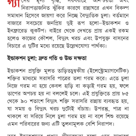
গ্যা
সের মূল্য বৃদ্ধি, সরবরাহে অনিশ্চয়তা এবং
নিরাপত্তাজনিত ঝুঁকির কারণে রান্নাঘরে এখন বিকল্প
সমাধান হিসেবে জায়গা করে নিচ্ছে বৈদ্যুতিক চুলা। বর্তমানে
বাজারে সবচেয়ে জনপ্রিয় দুই রূপ হলো—ইন্ডাকশন ও
ইনফ্রারেড কুকটপ। বাইরে থেকে দেখতে প্রায় একই রকম
হলেও কাজের কৌশল, বিদ্যুৎ খরচ এবং উপযুক্ত বাসনের
বিচারে এ দুটির মধ্যে রয়েছে উল্লেখযোগ্য পার্থক্য।
ইন্ডাকশন চুলা: দ্রুত গতি ও উচ্চ দক্ষতা
ইন্ডাকশন প্রযুক্তি মূলত তাড়িতচুম্বকীয় (ইলেক্ট্রোম্যাগনেটিক)
শক্তির মাধ্যমে সরাসরি পাত্রের তলা গরম করে। এতে চুলা
নিজে গরম না হয়ে কেবল হাড়ি বা কড়াই গরম হয়, ফলে
তাপের অপচয় হয় না বললেই চলে। এই প্রযুক্তিতে প্রায় ৮৫
থেকে ৯০ শতাংশ বিদ্যুৎ শক্তি সরাসরি রান্নায় ব্যবহৃত হয়,
যা সময় ও বিদ্যুৎ খরচ দুটোই বাঁচায়। উপরন্তু, পাত্র না
থাকলে বা সরিয়ে নিলে চুলা গরম হয় না বলে শিশু রয়েছে
এমন পরিবারের জন্য এটি তুলনামূলক বেশি নিরাপদ।