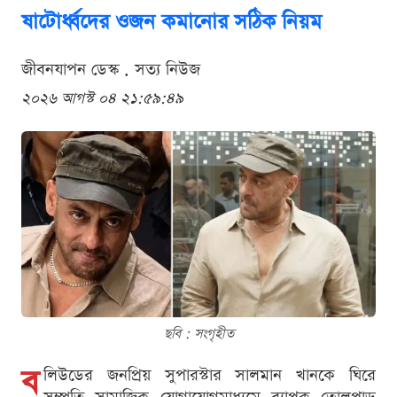
ষাটোর্ধ্বদের ওজন কমানোর সঠিক নিয়ম
জীবনযাপন ডেস্ক . সত্য নিউজ
২০২৬ আগস্ট ০৪ ২১:৫৯:৪৯
ছবি : সংগৃহীত
ব
লিউডের জনপ্রিয় সুপারস্টার সালমান খানকে ঘিরে