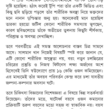
সম্প্রতি সামাজিক যোগাযোগমাধ্যমে ব্যাপক তোলপাড়
সৃষ্টি হয়েছিল। হঠাৎ করেই টুপি পরা তাঁর একটি ভিডিও এবং
কিছু ছবি ছড়িয়ে পড়লে তাঁর শারীরিক অবস্থা নিয়ে ভক্তদের
মনে নানান দুশ্চিন্তার জন্ম হয়। অনেকেরই মনে হয়েছিল
তারকা হয়তো জটিল কোনো শারীরিক সমস্যায় ভুগছেন,
কারণ ছবিগুলোতে তাঁকে অতীতের তুলনায় কিছুটা শীর্ণকায়,
পরিশ্রান্ত ও অবসন্ন দেখাচ্ছিল।
তবে পরবর্তীতে এই সমস্ত আলোচনার বাস্তব চিত্র সামনে
আসে। সালমান খান নিজেই বিষয়টি স্পষ্ট করে জানান যে,
এটি কোনো শারীরিক অসুস্থতা নয়, বরং নতুন চলচ্চিত্রের
চরিত্রের প্রস্তুতি ও নিজস্ব ফিটনেস লক্ষ্য অর্জনের অংশ
হিসেবেই তিনি স্বউদ্যোগে প্রায় ১৬ কেজি ওজন কমিয়েছেন।
এর মাধ্যমেই তাঁর অবয়ব পরিবর্তন কেন্দ্র করে চলা যাবতীয়
জল্পনা-কল্পনার অবসান ঘটে।
তবে চিকিৎসা বিজ্ঞানের বিশেষজ্ঞরা এ বিষয়ে ভিন্ন সতর্কবার্তা
দিয়েছেন। তাঁদের মতে, ষাটোর্ধ্ব বয়সে ওজন কমানোর
প্রক্রিয়াটি তরুণ বয়সের মতো সহজ বা স্বাভাবিক নয়। বয়স