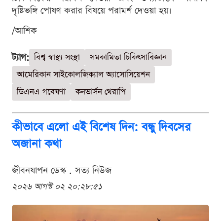
দৃষ্টিভঙ্গি পোষণ করার বিষয়ে পরামর্শ দেওয়া হয়।
/আশিক
ট্যাগ:
বিশ্ব স্বাস্থ্য সংস্থা
সমকামিতা চিকিৎসাবিজ্ঞান
আমেরিকান সাইকোলজিক্যাল অ্যাসোসিয়েশন
ডিএনএ গবেষণা
কনভার্সন থেরাপি
কীভাবে এলো এই বিশেষ দিন: বন্ধু দিবসের
অজানা কথা
জীবনযাপন ডেস্ক . সত্য নিউজ
২০২৬ আগস্ট ০২ ২০:২৮:৫১