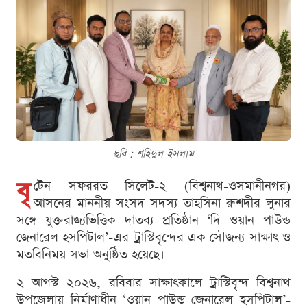
ছবি : শ‌হিদুল ইসলাম
বৃ
টেন সফররত সিলেট-২ (বিশ্বনাথ-ওসমানীনগর)
আসনের মাননীয় সংসদ সদস্য তাহসিনা রুশদীর লুনার
সঙ্গে যুক্তরাজ্যভিত্তিক দাতব্য প্রতিষ্ঠান ‘দি ওয়ান পাউন্ড
জেনারেল হসপিটাল’-এর ট্রাস্টিবৃন্দের এক সৌজন্য সাক্ষাৎ ও
মতবিনিময় সভা অনুষ্ঠিত হয়েছে।
২ আগস্ট ২০২৬, র‌বিবার সাক্ষাৎকালে ট্রাস্টিবৃন্দ বিশ্বনাথ
উপজেলায় নির্মাণাধীন ‘ওয়ান পাউন্ড জেনারেল হসপিটাল’-