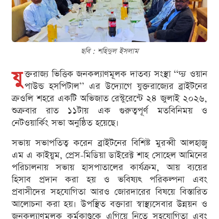
ছবি : শ‌হিদুল ইসলাম
যু
ক্তরাজ্য ভিত্তিক জনকল্যাণমূলক দাতব্য সংস্থা ‘‘দ‍্য ওয়ান
পাউন্ড হসপিটাল’’ এর উদ্যোগে যুক্তরাজ্যের ব্রাইটনের
ক্রওলি শহরে একটি অভিজাত রেস্টুরেন্টে ২৪ জুলাই ২০২৬,
শুক্রবার রাত ১১টায় এক গুরুত্বপূর্ণ মতবিনিময় ও
নেটওয়ার্কিং সভা অনুষ্ঠিত হয়েছে।
সভায় সভাপতিত্ব করেন ব্রাইটনের বিশিষ্ট মুরব্বী আলহাজ্ব
এম এ কাইয়ুম, প্রেস-মিডিয়া ডাইরেক্ট শাহ সোহেল আমিনের
পরিচালনায় সভায় হাসপাতালের কার্যক্রম, আয় ব‍্যয়ের
হিসাব প্রদান করা হয় ও ভবিষ্যৎ পরিকল্পনা এবং
প্রবাসীদের সহযোগিতা আরও জোরদারের বিষয়ে বিস্তারিত
আলোচনা করা হয়। উপস্থিত বক্তারা স্বাস্থ্যসেবার উন্নয়ন ও
জনকল্যাণমূলক কর্মকাণ্ডকে এগিয়ে নিতে সহযোগিতা এবং