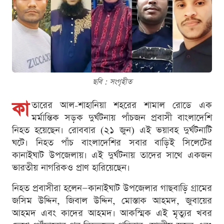
ছবি : সংগৃহীত
কা
তারের আল-শাহানিয়া শহরের শামাল রোডে এক
মর্মান্তিক সড়ক দুর্ঘটনায় পাঁচজন প্রবাসী বাংলাদেশি
নিহত হয়েছেন। রোববার (২১ জুন) এই ভয়াবহ দুর্ঘটনাটি
ঘটে। নিহত পাঁচ বাংলাদেশির সবার বাড়িই সিলেটের
কানাইঘাট উপজেলায়। এই দুর্ঘটনায় তাদের সাথে একজন
ভারতীয় নাগরিকও প্রাণ হারিয়েছেন।
নিহত প্রবাসীরা হলেন—কানাইঘাট উপজেলার গাছবাড়ি গ্রামের
জসিম উদ্দিন, জিবাল উদ্দিন, মোস্তাক আহমদ, জুবায়ের
আহমদ এবং কাদের আহমদ। আকস্মিক এই মৃত্যুর খবর