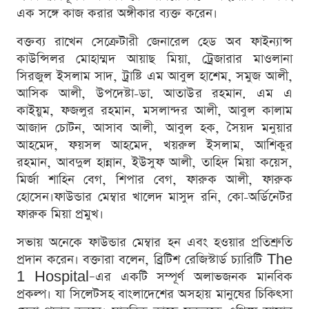
এক সঙ্গে কাজ করার অঙ্গীকার ব্যক্ত করেন।
বক্তব‍্য রাখেন সেক্রেটারী জেনারেল হেড অব ফাইন্যান্স
কাউন্সিলর মোহাম্মদ আয়াছ মিয়া, ট্রেজারার মাওলানা
সিরজুল ইসলাম সাদ, ট্রাষ্টি এম আবুল হাশেম, সমুজ আলী,
আসিক আলী, উপদেষ্টা-ডা. আতাউর রহমান. এম এ
কাইয়ুম, ফজলুর রহমান, মসলান্দর আলী, আবুল কালাম
আজাদ চোটন, আসাব আলী, আবুল হক, সৈয়দ মনুয়ার
আহমেদ, ফয়সল আহমেদ, খয়রুল ইসলাম, আশিকুর
রহমান, আবদুল হান্নান, ইউসুফ আলী, তাহিদ মিয়া কয়েস,
মির্জা শাহিন বেগ, শিপার বেগ, ফারুক আলী, ফারুক
হোসেন।ফাউন্ডার মেম্বার খালেদ মাসুদ রনি, কো-অর্ডিনেটর
ফারুক মিয়া প্রমুখ।
সভায় অনেকে ফাউন্ডার মেম্বার হন এবং হওয়ার প্রতিশ্রুতি
প্রদান করেন। বক্তারা বলেন, ব্রিটিশ রেজিস্টার্ড চ্যারিটি The
1 Hospital–এর একটি সম্পূর্ণ অলাভজনক মানবিক
প্রকল্প। যা সিলেটসহ বাংলাদেশের অসহায় মানুষের চিকিৎসা