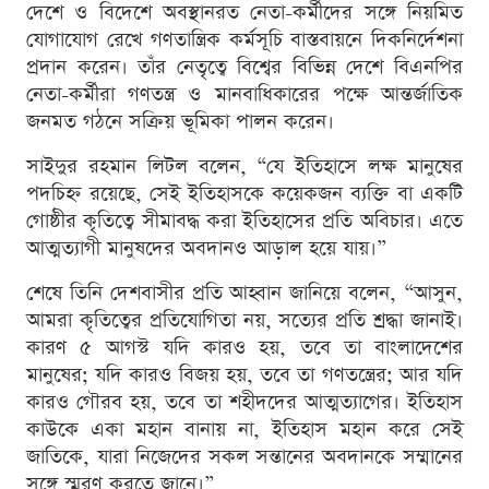
দেশে ও বিদেশে অবস্থানরত নেতা-কর্মীদের সঙ্গে নিয়মিত
যোগাযোগ রেখে গণতান্ত্রিক কর্মসূচি বাস্তবায়নে দিকনির্দেশনা
প্রদান করেন। তাঁর নেতৃত্বে বিশ্বের বিভিন্ন দেশে বিএনপির
নেতা-কর্মীরা গণতন্ত্র ও মানবাধিকারের পক্ষে আন্তর্জাতিক
জনমত গঠনে সক্রিয় ভূমিকা পালন করেন।
সাইদুর রহমান লিটল বলেন, “যে ইতিহাসে লক্ষ মানুষের
পদচিহ্ন রয়েছে, সেই ইতিহাসকে কয়েকজন ব্যক্তি বা একটি
গোষ্ঠীর কৃতিত্বে সীমাবদ্ধ করা ইতিহাসের প্রতি অবিচার। এতে
আত্মত্যাগী মানুষদের অবদানও আড়াল হয়ে যায়।”
শেষে তিনি দেশবাসীর প্রতি আহ্বান জানিয়ে বলেন, “আসুন,
আমরা কৃতিত্বের প্রতিযোগিতা নয়, সত্যের প্রতি শ্রদ্ধা জানাই।
কারণ ৫ আগস্ট যদি কারও হয়, তবে তা বাংলাদেশের
মানুষের; যদি কারও বিজয় হয়, তবে তা গণতন্ত্রের; আর যদি
কারও গৌরব হয়, তবে তা শহীদদের আত্মত্যাগের। ইতিহাস
কাউকে একা মহান বানায় না, ইতিহাস মহান করে সেই
জাতিকে, যারা নিজেদের সকল সন্তানের অবদানকে সম্মানের
সঙ্গে স্মরণ করতে জানে।”