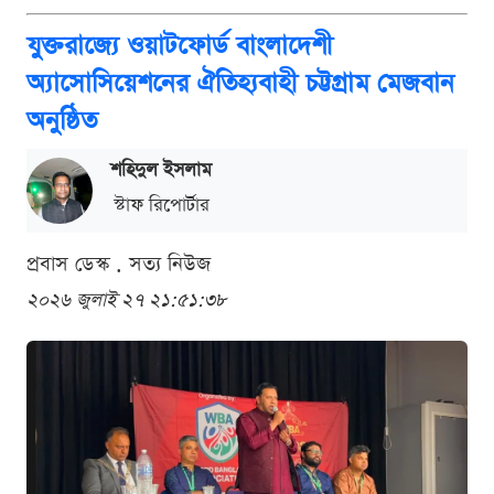
যুক্তরাজ্যে ওয়াটফোর্ড বাংলাদেশী
অ্যাসোসিয়েশনের ঐতিহ্যবাহী চট্টগ্রাম মেজবান
অনুষ্ঠিত
শ‌হিদুল ইসলাম
স্টাফ রিপোর্টার
প্রবাস ডেস্ক . সত্য নিউজ
২০২৬ জুলাই ২৭ ২১:৫১:৩৮