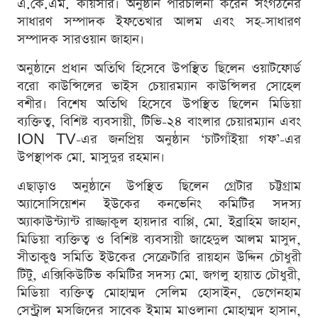
এ.কে.এম. কায়সার। অনুষ্ঠান পরিচালনা করেন সংগঠনের
সাধারণ সম্পাদক ইফতেখার আলম এবং সহ-সাধারণ
সম্পাদক সারওয়ান জাহান।
অনুষ্ঠানে প্রধান অতিথি হিসেবে উপস্থিত ছিলেন ওয়াটফোর্ড
বরো কাউন্সিলের ভাইস চেয়ারম্যান কাউন্সিলর সোহেল
বশীর। বিশেষ অতিথি হিসেবে উপস্থিত ছিলেন মিডিয়া
ব্যক্তিত্ব, বিশিষ্ট ব্যবসায়ী, টিভি-২৪ বাংলার চেয়ারম্যান এবং
ION TV-এর জনপ্রিয় অনুষ্ঠান ‘চাটগাঁইয়া গফ’-এর
উপস্থাপক মো. মাসুদুর রহমান।
এছাড়াও অনুষ্ঠানে উপস্থিত ছিলেন গ্রেটার চট্টগ্রাম
অ্যাসোসিয়েশন ইউকের কনভেনিং কমিটির সদস্য
অ্যাকাউন্ট্যান্ট রাজ্জাকুল হায়দার বাপ্পি, মো. ইব্রাহিম জাহান,
মিডিয়া ব্যক্তিত্ব ও বিশিষ্ট ব্যবসায়ী জাহেদুল আলম মাসুদ,
সীতাকুণ্ড সমিতি ইউকের সেক্রেটারি রায়হান উদ্দিন চৌধুরী
টিটু, এক্সিকিউটিভ কমিটির সদস্য মো. জগলু হায়াত চৌধুরী,
মিডিয়া ব্যক্তিত্ব মোহাম্মদ সেলিম হোসাইন, ডেগেনহাম
সেন্ট্রাল মসজিদের সাবেক ইমাম মাওলানা মোহাম্মদ হাসান,