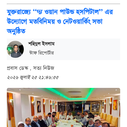
যুক্তরাজ্যে ‘‘দ‍্য ওয়ান পাউন্ড হসপিটাল’’ এর
উদ্যোগে মতবিনিময় ও নেটওয়ার্কিং সভা
অনুষ্ঠিত
শ‌হিদুল ইসলাম
স্টাফ রিপোর্টার
প্রবাস ডেস্ক . সত্য নিউজ
২০২৬ জুলাই ২৫ ২১:৪৬:৫৫