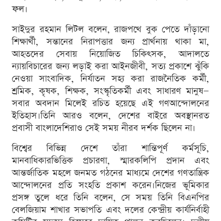
ফল।
সাইদুর রহমান লিটল বলেন, রাজপথে বুক পেতে দাঁড়ানো
শিক্ষার্থী, সন্তানের নিরাপত্তার জন্য প্রার্থনায় থাকা মা,
আহতদের সেবায় নিয়োজিত চিকিৎসক, আদালতে
ন্যায়বিচারের জন্য লড়াই করা আইনজীবী, সত্য প্রকাশে ঝুঁকি
নেওয়া সাংবাদিক, নির্যাতন সহ্য করা রাজনৈতিক কর্মী,
শ্রমিক, কৃষক, শিক্ষক, সংস্কৃতিকর্মী এবং সাধারণ মানুষ—
সবার অবদান মিলেই রচিত হয়েছে এই গণআন্দোলনের
ইতিহাস।তিনি আরও বলেন, দেশের বাইরে অবস্থানরত
প্রবাসী বাংলাদেশিরাও সেই সময় নীরব দর্শক ছিলেন না।
বিশ্বের বিভিন্ন দেশে তাঁরা শান্তিপূর্ণ কর্মসূচি,
মানবাধিকারভিত্তিক প্রচারণা, স্মারকলিপি প্রদান এবং
আন্তর্জাতিক মহলে জনমত গঠনের মাধ্যমে দেশের গণতান্ত্রিক
আন্দোলনের প্রতি সংহতি প্রকাশ করেন।নিজের ভূমিকার
প্রসঙ্গ তুলে ধরে তিনি বলেন, সে সময় তিনি বিএনপির
বেলজিয়াম শাখার সভাপতি এবং দলের কেন্দ্রীয় কার্যনির্বাহী