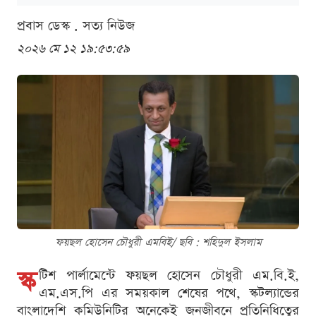
প্রবাস ডেস্ক . সত্য নিউজ
২০২৬ মে ১২ ১৯:৫৩:৫৯
ফয়ছল হোসেন চৌধুরী এমবিই/ ছবি : শ‌হিদুল ইসলাম
স্ক
টিশ পার্লামেন্টে ফয়ছল হোসেন চৌধুরী এম.বি.ই,
এম.এস.পি এর সময়কাল শেষের পথে, স্কটল্যান্ডের
বাংলাদেশি কমিউনিটির অনেকেই জনজীবনে প্রতিনিধিত্বের