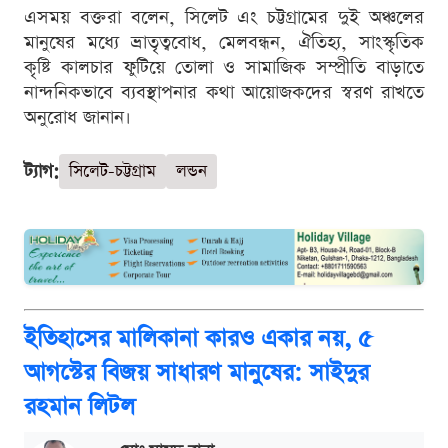
এসময় বক্তরা বলেন, সিলেট এং চট্টগ্রামের দুই অঞ্চলের
মানুষের মধ্যে ভ্রাতৃত্ববোধ, মেলবন্ধন, ঐতিহ্য, সাংস্কৃতিক
কৃষ্টি কালচার ফুটিয়ে তোলা ও সামাজিক সম্প্রীতি বাড়াতে
নান্দনিকভাবে ব্যবস্থাপনার কথা আয়োজকদের স্বরণ রাখতে
অনুরোধ জানান।
ট্যাগ:
সিলেট-চট্টগ্রাম
লন্ডন
ইতিহাসের মালিকানা কারও একার নয়, ৫
আগস্টের বিজয় সাধারণ মানুষের: সাইদুর
রহমান লিটল