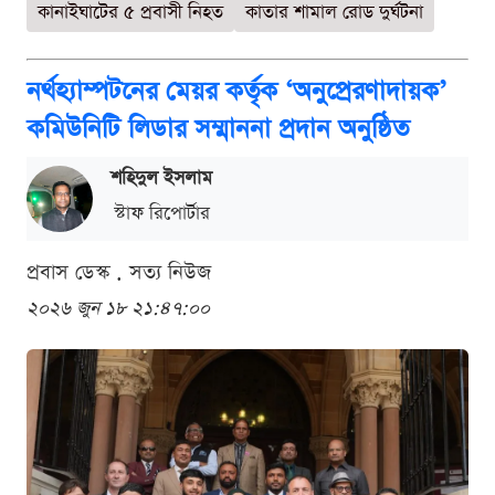
কানাইঘাটের ৫ প্রবাসী নিহত
কাতার শামাল রোড দুর্ঘটনা
নর্থহ্যাম্পটনের মেয়র কর্তৃক ‘অনুপ্রেরণাদায়ক’
কমিউনিটি লিডার সম্মাননা প্রদান অনুষ্ঠিত
শ‌হিদুল ইসলাম
স্টাফ রিপোর্টার
প্রবাস ডেস্ক . সত্য নিউজ
২০২৬ জুন ১৮ ২১:৪৭:০০