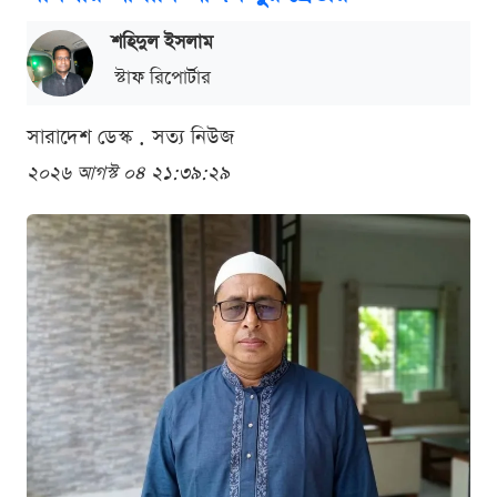
শ‌হিদুল ইসলাম
স্টাফ রিপোর্টার
সারাদেশ ডেস্ক . সত্য নিউজ
২০২৬ আগস্ট ০৪ ২১:৩৯:২৯