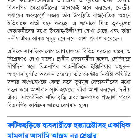
মনে করছেন।দেবিদ্বার উপজেলা ও কুমিল্লা উত্তর জেলার
বিএনপির নেতাকর্মীদের অনেকেই মনে করছেন, কেন্দ্রীয়
পর্যায়ের গুরুত্বপূর্ণ সভায় তাঁর উপস্থিতি রাজনৈতিক অঙ্গনে
ইতিবাচক বার্তা বহন করছে। এ ঘটনাকে ঘিরে তৃণমূলের
নেতাকর্মীদের মধ্যে উৎসাহ-উদ্দীপনা দেখা গেছে এবং তাঁরা
দলীয় ঐক্য আরও সুদৃঢ় হবে বলে আশা প্রকাশ করেছেন।
এদিকে সামাজিক যোগাযোগমাধ্যমে বিভিন্ন ধরনের মন্তব্য ও
বিশ্লেষণও দেখা যাচ্ছে। স্থানীয় নেতাকর্মীরা বলেন, দেবিদ্বারে
দীর্ঘদিন ধরে বিএনপির রাজনীতিতে ইঞ্জিনিয়ার মঞ্জুরুল
আহসান মুন্সীর অবদান রয়েছে। তাঁর কেন্দ্রীয় নির্বাহী কমিটির
সভায় অংশগ্রহণকে কেন্দ্র করে তৃণমূল নেতাকর্মীদের মধ্যে
নতুন করে আশাবাদ সৃষ্টি হয়েছে। তাঁরা আশা করছেন, দলীয়
ঐক্য, সাংগঠনিক শক্তি বৃদ্ধি এবং জনগণের প্রত্যাশা পূরণে
বিএনপির কার্যক্রম আরও বেগবান হবে।
ফটিকছড়িতে ব্যবসায়ীকে হত্যাচেষ্টাসহ একাধিক
মামলার আসামি আজম নুর গ্রেপ্তার