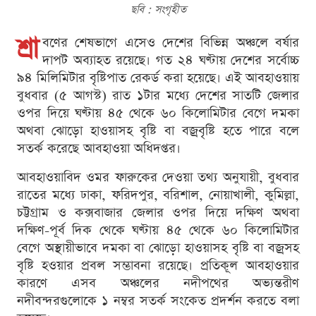
ছবি : সংগৃহীত
শ্রা
বণের শেষভাগে এসেও দেশের বিভিন্ন অঞ্চলে বর্ষার
দাপট অব্যাহত রয়েছে। গত ২৪ ঘণ্টায় দেশের সর্বোচ্চ
৯৪ মিলিমিটার বৃষ্টিপাত রেকর্ড করা হয়েছে। এই আবহাওয়ায়
বুধবার (৫ আগস্ট) রাত ১টার মধ্যে দেশের সাতটি জেলার
ওপর দিয়ে ঘণ্টায় ৪৫ থেকে ৬০ কিলোমিটার বেগে দমকা
অথবা ঝোড়ো হাওয়াসহ বৃষ্টি বা বজ্রবৃষ্টি হতে পারে বলে
সতর্ক করেছে আবহাওয়া অধিদপ্তর।
আবহাওয়াবিদ ওমর ফারুকের দেওয়া তথ্য অনুযায়ী, বুধবার
রাতের মধ্যে ঢাকা, ফরিদপুর, বরিশাল, নোয়াখালী, কুমিল্লা,
চট্টগ্রাম ও কক্সবাজার জেলার ওপর দিয়ে দক্ষিণ অথবা
দক্ষিণ-পূর্ব দিক থেকে ঘণ্টায় ৪৫ থেকে ৬০ কিলোমিটার
বেগে অস্থায়ীভাবে দমকা বা ঝোড়ো হাওয়াসহ বৃষ্টি বা বজ্রসহ
বৃষ্টি হওয়ার প্রবল সম্ভাবনা রয়েছে। প্রতিকূল আবহাওয়ার
কারণে এসব অঞ্চলের নদীপথের অভ্যন্তরীণ
নদীবন্দরগুলোকে ১ নম্বর সতর্ক সংকেত প্রদর্শন করতে বলা