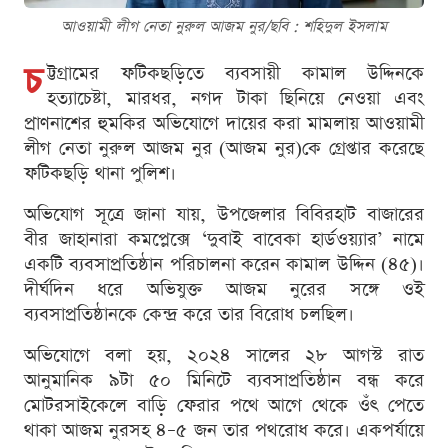
আওয়ামী লীগ নেতা নুরুল আজম নুর/ছবি : শ‌হিদুল ইসলাম
চ
ট্টগ্রামের ফটিকছড়িতে ব্যবসায়ী কামাল উদ্দিনকে
হত্যাচেষ্টা, মারধর, নগদ টাকা ছিনিয়ে নেওয়া এবং
প্রাণনাশের হুমকির অভিযোগে দায়ের করা মামলায় আওয়ামী
লীগ নেতা নুরুল আজম নুর (আজম নুর)কে গ্রেপ্তার করেছে
ফটিকছড়ি থানা পুলিশ।
অভিযোগ সূত্রে জানা যায়, উপজেলার বিবিরহাট বাজারের
বীর জাহানারা কমপ্লেক্সে ‘দুবাই বাবেকা হার্ডওয়্যার’ নামে
একটি ব্যবসাপ্রতিষ্ঠান পরিচালনা করেন কামাল উদ্দিন (৪৫)।
দীর্ঘদিন ধরে অভিযুক্ত আজম নুরের সঙ্গে ওই
ব্যবসাপ্রতিষ্ঠানকে কেন্দ্র করে তার বিরোধ চলছিল।
অভিযোগে বলা হয়, ২০২৪ সালের ২৮ আগস্ট রাত
আনুমানিক ৯টা ৫০ মিনিটে ব্যবসাপ্রতিষ্ঠান বন্ধ করে
মোটরসাইকেলে বাড়ি ফেরার পথে আগে থেকে ওঁৎ পেতে
থাকা আজম নুরসহ ৪–৫ জন তার পথরোধ করে। একপর্যায়ে