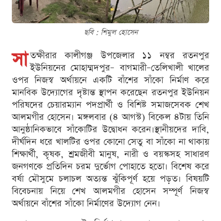
ছবি : শিমুল হোসেন
সা
তক্ষীরার কালীগঞ্জ উপজেলার ১১ নম্বর রতনপুর
ইউনিয়নের মোহাম্মদপুর– বাগমারী–তেলিখালী খালের
ওপর নিজস্ব অর্থায়নে একটি বাঁশের সাঁকো নির্মাণ করে
মানবিক উদ্যোগের দৃষ্টান্ত স্থাপন করেছেন রতনপুর ইউনিয়ন
পরিষদের চেয়ারম্যান পদপ্রার্থী ও বিশিষ্ট সমাজসেবক শেখ
আলমগীর হোসেন। মঙ্গলবার (৪ আগস্ট) বিকেল ৪টায় তিনি
আনুষ্ঠানিকভাবে সাঁকোটির উদ্বোধন করেন।স্থানীয়দের দাবি,
দীর্ঘদিন ধরে খালটির ওপর কোনো সেতু বা সাঁকো না থাকায়
শিক্ষার্থী, কৃষক, শ্রমজীবী মানুষ, নারী ও বয়স্কসহ সাধারণ
জনগণকে প্রতিদিন চরম দুর্ভোগ পোহাতে হতো। বিশেষ করে
বর্ষা মৌসুমে চলাচল অত্যন্ত ঝুঁকিপূর্ণ হয়ে পড়ত। বিষয়টি
বিবেচনায় নিয়ে শেখ আলমগীর হোসেন সম্পূর্ণ নিজস্ব
অর্থায়নে বাঁশের সাঁকো নির্মাণের উদ্যোগ নেন।