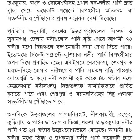
দুধকুমার, কংস ও সোমেশ্বরীসহ প্রধান নদ-নদীর পানি দ্রুত
বৃদ্ধি পেয়ে কয়েকটি পয়েন্টে বিপৎসীমা অতিক্রম বা
সতর্কসীমায় পৌঁছানোর প্রবল সম্ভাবনা দেখা দিয়েছে।
পূর্বাভাস অনুযায়ী, দেশের উত্তর-পূর্বাঞ্চলের সিলেট ও
সুনামগঞ্জ জেলায় নদীগুলোর পানি বৃদ্ধি পেয়ে আগামী ৭২
ঘণ্টার মধ্যে নিম্নাঞ্চলে স্বল্পমেয়াদী বন্যা দেখা দিতে পারে।
ইতোমধ্যে সিলেট পয়েন্টে কুশিয়ারা নদীর পানি বিপৎসীমার
ওপর দিয়ে প্রবাহিত হচ্ছে। একইসঙ্গে নেত্রকোণা, শেরপুর ও
ময়মনসিংহ জেলার নদীগুলোর পানি সমতল বৃদ্ধি পাওয়ায়
সোমেশ্বরী ও কংস নদী আগামী ২৪ থেকে ৪৮ ঘণ্টার মধ্যে
নেত্রকোণার নদীসংলগ্ন নিম্নাঞ্চলকে সাময়িকভাবে প্লাবিত
করতে পারে এবং শেরপুর ও ময়মনসিংহের নিচু এলাকা
সতর্কসীমায় পৌঁছাতে পারে।
অন্যদিকে উত্তরাঞ্চলের লালমনিরহাট, নীলফামারী, রংপুর,
কুড়িগ্রাম ও গাইবান্ধা জেলায় তিস্তা, ধরলা ও দুধকুমার নদীর
পানি গত ২৪ ঘণ্টায় উল্লেখযোগ্যভাবে বেড়েছে। আগামী ৪৮
ঘণ্টার মধ্যে তিস্তা ও দুধকুমার নদীর পানি কয়েকটি স্থানে