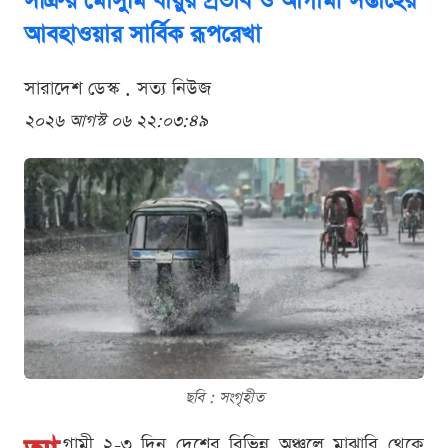
সক্রিয় মৌসুমি বায়ুর প্রভাব ও আগামী সপ্তাহের
আবহাওয়ার সার্বিক রূপরেখা
সারাদেশ ডেস্ক . সত্য নিউজ
২০২৬ আগস্ট ০৬ ২২:০৩:৪৯
ছবি : সংগৃহীত
গামী ২-৩ দিন দেশের বিভিন্ন অঞ্চলে মাঝারি থেকে