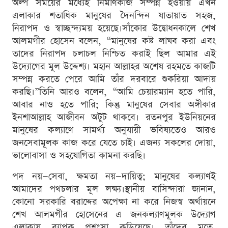
অল্প সময়ের মধ্যেই নির্মাণকাজ সম্পন্ন হওয়ায় এখন
এলাকার শতাধিক মানুষের দৈনন্দিন যাতায়াত সহজ,
নিরাপদ ও স্বাচ্ছন্দ্যময় হয়েছে।সাঁকোর উদ্বোধনকালে শেখ
আলমগীর হোসেন বলেন, “মানুষের কষ্ট লাঘব করা এবং
তাদের নিরাপদ চলাচল নিশ্চিত করাই ছিল আমার এই
উদ্যোগের মূল উদ্দেশ্য। মহান আল্লাহর অশেষ রহমতে কাজটি
সম্পন্ন করতে পেরে আমি তাঁর দরবারে শুকরিয়া আদায়
করছি।”তিনি আরও বলেন, “আমি চেয়ারম্যান হতে পারি,
আবার নাও হতে পারি; কিন্তু মানুষের সেবার অঙ্গীকার
ইনশাআল্লাহ আজীবন অটুট থাকবে। রতনপুর ইউনিয়নের
মানুষের কল্যাণে সামর্থ্য অনুযায়ী ভবিষ্যতেও আরও
জনসেবামূলক কাজ করে যেতে চাই। এজন্য সকলের দোয়া,
ভালোবাসা ও সহযোগিতা কামনা করছি।
পদ নয়—সেবা, ক্ষমতা নয়—দায়িত্ব; মানুষের কল্যাণই
আমাদের পথচলার মূল লক্ষ্য।স্থানীয় বাসিন্দারা জানান,
কোনো সরকারি বরাদ্দের অপেক্ষা না করে নিজস্ব অর্থায়নে
শেখ আলমগীর হোসেনের এ জনকল্যাণমূলক উদ্যোগ
এলাকায় ব্যাপক প্রশংসা কুড়িয়েছে। তাঁদের মতে,