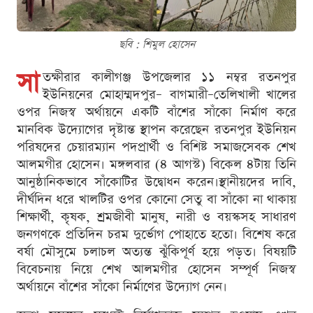
ছবি : শিমুল হোসেন
সা
তক্ষীরার কালীগঞ্জ উপজেলার ১১ নম্বর রতনপুর
ইউনিয়নের মোহাম্মদপুর– বাগমারী–তেলিখালী খালের
ওপর নিজস্ব অর্থায়নে একটি বাঁশের সাঁকো নির্মাণ করে
মানবিক উদ্যোগের দৃষ্টান্ত স্থাপন করেছেন রতনপুর ইউনিয়ন
পরিষদের চেয়ারম্যান পদপ্রার্থী ও বিশিষ্ট সমাজসেবক শেখ
আলমগীর হোসেন। মঙ্গলবার (৪ আগস্ট) বিকেল ৪টায় তিনি
আনুষ্ঠানিকভাবে সাঁকোটির উদ্বোধন করেন।স্থানীয়দের দাবি,
দীর্ঘদিন ধরে খালটির ওপর কোনো সেতু বা সাঁকো না থাকায়
শিক্ষার্থী, কৃষক, শ্রমজীবী মানুষ, নারী ও বয়স্কসহ সাধারণ
জনগণকে প্রতিদিন চরম দুর্ভোগ পোহাতে হতো। বিশেষ করে
বর্ষা মৌসুমে চলাচল অত্যন্ত ঝুঁকিপূর্ণ হয়ে পড়ত। বিষয়টি
বিবেচনায় নিয়ে শেখ আলমগীর হোসেন সম্পূর্ণ নিজস্ব
অর্থায়নে বাঁশের সাঁকো নির্মাণের উদ্যোগ নেন।