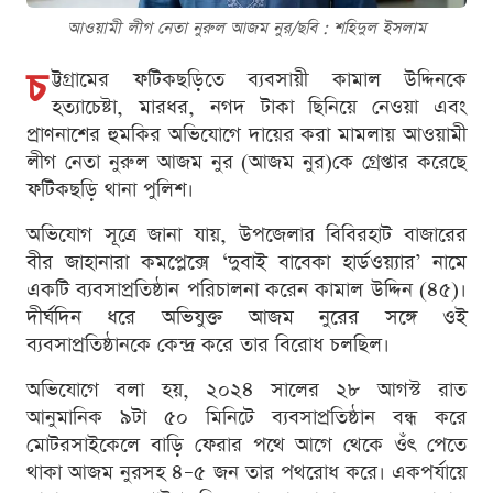
আওয়ামী লীগ নেতা নুরুল আজম নুর/ছবি : শ‌হিদুল ইসলাম
চ
ট্টগ্রামের ফটিকছড়িতে ব্যবসায়ী কামাল উদ্দিনকে
হত্যাচেষ্টা, মারধর, নগদ টাকা ছিনিয়ে নেওয়া এবং
প্রাণনাশের হুমকির অভিযোগে দায়ের করা মামলায় আওয়ামী
লীগ নেতা নুরুল আজম নুর (আজম নুর)কে গ্রেপ্তার করেছে
ফটিকছড়ি থানা পুলিশ।
অভিযোগ সূত্রে জানা যায়, উপজেলার বিবিরহাট বাজারের
বীর জাহানারা কমপ্লেক্সে ‘দুবাই বাবেকা হার্ডওয়্যার’ নামে
একটি ব্যবসাপ্রতিষ্ঠান পরিচালনা করেন কামাল উদ্দিন (৪৫)।
দীর্ঘদিন ধরে অভিযুক্ত আজম নুরের সঙ্গে ওই
ব্যবসাপ্রতিষ্ঠানকে কেন্দ্র করে তার বিরোধ চলছিল।
অভিযোগে বলা হয়, ২০২৪ সালের ২৮ আগস্ট রাত
আনুমানিক ৯টা ৫০ মিনিটে ব্যবসাপ্রতিষ্ঠান বন্ধ করে
মোটরসাইকেলে বাড়ি ফেরার পথে আগে থেকে ওঁৎ পেতে
থাকা আজম নুরসহ ৪–৫ জন তার পথরোধ করে। একপর্যায়ে