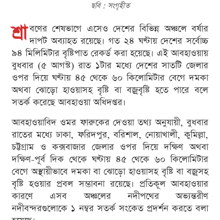
ছবি : সংগৃহীত
শ্রা
বণের শেষভাগে এসেও দেশের বিভিন্ন অঞ্চলে বর্ষার
দাপট অব্যাহত রয়েছে। গত ২৪ ঘণ্টায় দেশের সর্বোচ্চ
৯৪ মিলিমিটার বৃষ্টিপাত রেকর্ড করা হয়েছে। এই আবহাওয়ায়
বুধবার (৫ আগস্ট) রাত ১টার মধ্যে দেশের সাতটি জেলার
ওপর দিয়ে ঘণ্টায় ৪৫ থেকে ৬০ কিলোমিটার বেগে দমকা
অথবা ঝোড়ো হাওয়াসহ বৃষ্টি বা বজ্রবৃষ্টি হতে পারে বলে
সতর্ক করেছে আবহাওয়া অধিদপ্তর।
আবহাওয়াবিদ ওমর ফারুকের দেওয়া তথ্য অনুযায়ী, বুধবার
রাতের মধ্যে ঢাকা, ফরিদপুর, বরিশাল, নোয়াখালী, কুমিল্লা,
চট্টগ্রাম ও কক্সবাজার জেলার ওপর দিয়ে দক্ষিণ অথবা
দক্ষিণ-পূর্ব দিক থেকে ঘণ্টায় ৪৫ থেকে ৬০ কিলোমিটার
বেগে অস্থায়ীভাবে দমকা বা ঝোড়ো হাওয়াসহ বৃষ্টি বা বজ্রসহ
বৃষ্টি হওয়ার প্রবল সম্ভাবনা রয়েছে। প্রতিকূল আবহাওয়ার
কারণে এসব অঞ্চলের নদীপথের অভ্যন্তরীণ
নদীবন্দরগুলোকে ১ নম্বর সতর্ক সংকেত প্রদর্শন করতে বলা