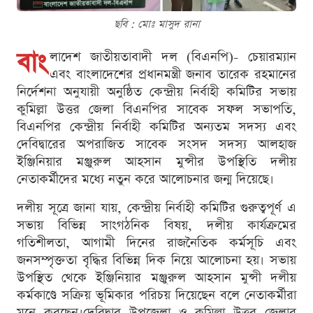
ছবি : মোঃ মাসুদ রানা
বাং
লাদেশ জাতীয়তাবাদী দল (বিএনপি)- চেয়ারম্যান
এবং বাংলাদেশের প্রধানমন্ত্রী জনাব তারেক রহমানের
নির্দেশনা অনুযায়ী অনুষ্ঠিত কেন্দ্রীয় নির্বাহী কমিটির সভায়
কুমিল্লা উত্তর জেলা বিএনপির সাবেক সফল সভাপতি,
বিএনপির কেন্দ্রীয় নির্বাহী কমিটির অন্যতম সদস্য এবং
দেবিদ্বারের অপরাজিত সাবেক সংসদ সদস্য আলহাজ
ইঞ্জিনিয়ার মঞ্জুরুল আহসান মুন্সীর উপস্থিতি দলীয়
নেতাকর্মীদের মধ্যে নতুন করে আলোচনার জন্ম দিয়েছে।
দলীয় সূত্রে জানা যায়, কেন্দ্রীয় নির্বাহী কমিটির গুরুত্বপূর্ণ এ
সভায় বিভিন্ন সাংগঠনিক বিষয়, দলীয় কার্যক্রমের
গতিশীলতা, আগামী দিনের রাজনৈতিক কর্মসূচি এবং
জনসম্পৃক্ততা বৃদ্ধির বিভিন্ন দিক নিয়ে আলোচনা হয়। সভায়
উপস্থিত থেকে ইঞ্জিনিয়ার মঞ্জুরুল আহসান মুন্সী দলীয়
কর্মকাণ্ডে সক্রিয় ভূমিকার পরিচয় দিয়েছেন বলে নেতাকর্মীরা
মনে করছেন।দেবিদ্বার উপজেলা ও কুমিল্লা উত্তর জেলার