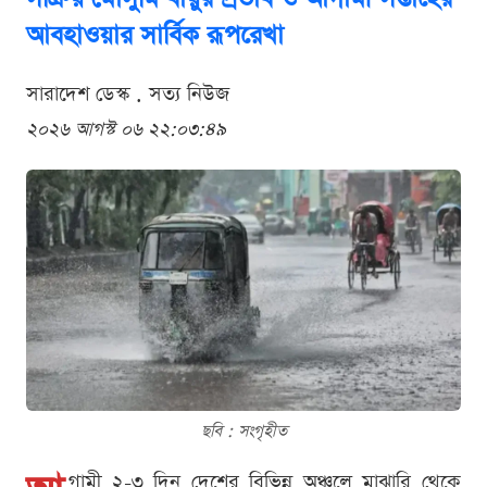
আবহাওয়ার সার্বিক রূপরেখা
সারাদেশ ডেস্ক . সত্য নিউজ
২০২৬ আগস্ট ০৬ ২২:০৩:৪৯
ছবি : সংগৃহীত
গামী ২-৩ দিন দেশের বিভিন্ন অঞ্চলে মাঝারি থেকে