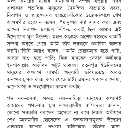
অল্প সময়ের মধ্যেই নির্মাণকাজ সম্পন্ন হওয়ায় এখন
এলাকার শতাধিক মানুষের দৈনন্দিন যাতায়াত সহজ,
নিরাপদ ও স্বাচ্ছন্দ্যময় হয়েছে।সাঁকোর উদ্বোধনকালে শেখ
আলমগীর হোসেন বলেন, “মানুষের কষ্ট লাঘব করা এবং
তাদের নিরাপদ চলাচল নিশ্চিত করাই ছিল আমার এই
উদ্যোগের মূল উদ্দেশ্য। মহান আল্লাহর অশেষ রহমতে কাজটি
সম্পন্ন করতে পেরে আমি তাঁর দরবারে শুকরিয়া আদায়
করছি।”তিনি আরও বলেন, “আমি চেয়ারম্যান হতে পারি,
আবার নাও হতে পারি; কিন্তু মানুষের সেবার অঙ্গীকার
ইনশাআল্লাহ আজীবন অটুট থাকবে। রতনপুর ইউনিয়নের
মানুষের কল্যাণে সামর্থ্য অনুযায়ী ভবিষ্যতেও আরও
জনসেবামূলক কাজ করে যেতে চাই। এজন্য সকলের দোয়া,
ভালোবাসা ও সহযোগিতা কামনা করছি।
পদ নয়—সেবা, ক্ষমতা নয়—দায়িত্ব; মানুষের কল্যাণই
আমাদের পথচলার মূল লক্ষ্য।স্থানীয় বাসিন্দারা জানান,
কোনো সরকারি বরাদ্দের অপেক্ষা না করে নিজস্ব অর্থায়নে
শেখ আলমগীর হোসেনের এ জনকল্যাণমূলক উদ্যোগ
এলাকায় ব্যাপক প্রশংসা কুড়িয়েছে। তাঁদের মতে,