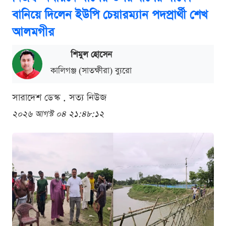
বানিয়ে দিলেন ইউপি চেয়ারম্যান পদপ্রার্থী শেখ
আলমগীর
শিমুল হোসেন
কালিগঞ্জ (সাতক্ষীরা) ব্যুরো
সারাদেশ ডেস্ক . সত্য নিউজ
২০২৬ আগস্ট ০৪ ২১:৪৮:১২