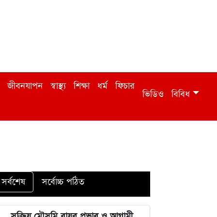
জীবনযাপন
স্বাস্থ্য
শিক্ষা
ধর্ম
ফিচার
ভিডিও
বিবিধ
সর্বশেষ
সর্বোচ্চ পঠিত
সক্রিয় মৌসুমি বায়ুর প্রভাব ও আগামী