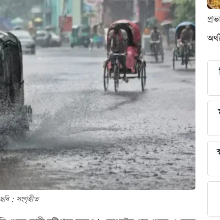
প্র
অর্
স
ছবি : সংগৃহীত