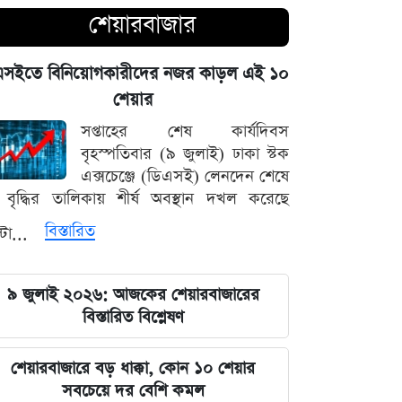
চোখ এড়িয়ে যায় দিল্লির: রুহুল কবির
শেয়ারবাজার
রিজভী
এসইতে বিনিয়োগকারীদের নজর কাড়ল এই ১০
বাংলাদেশ আর কোনো দেশের 'ক্লায়েন্ট স্টেট'
শেয়ার
থাকবে না: পররাষ্ট্রমন্ত্রী ড. খলিলুর রহমান
সপ্তাহের শেষ কার্যদিবস
এক ক্লিকেই ফোন-ল্যাপটপের নিয়ন্ত্রণ নিচ্ছে
বৃহস্পতিবার (৯ জুলাই) ঢাকা স্টক
হ্যাকাররা, পপ-আপ আপডেট নিয়ে কড়া
এক্সচেঞ্জে (ডিএসই) লেনদেন শেষে
হুঁশিয়ারি
বৃদ্ধির তালিকায় শীর্ষ অবস্থান দখল করেছে
বিস্তারিত
্টা...
চাঁদের পৃষ্ঠে ফ্যালকন-৯ রকেটের
অনাকাঙ্ক্ষিত আঘাত
৯ জুলাই ২০২৬: আজকের শেয়ারবাজারের
আবু সাঈদের ছবি ছাড়া কোনো ডকুমেন্টারি
বিস্তারিত বিশ্লেষণ
হতে পারে না: ভারপ্রাপ্ত রাষ্ট্রপতি হাফিজ
উদ্দিন
শেয়ারবাজারে বড় ধাক্কা, কোন ১০ শেয়ার
সবচেয়ে দর বেশি কমল