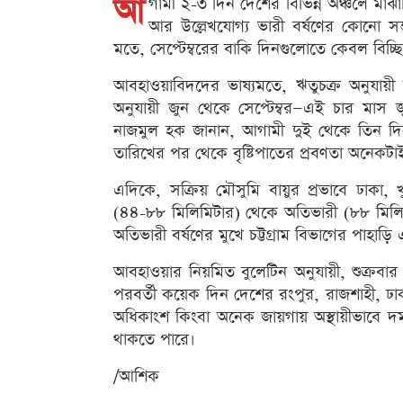
আ
গামী ২-৩ দিন দেশের বিভিন্ন অঞ্চলে মা
আর উল্লেখযোগ্য ভারী বর্ষণের কোনো সম্
মতে, সেপ্টেম্বরের বাকি দিনগুলোতে কেবল বিচ্ছি
আবহাওয়াবিদদের ভাষ্যমতে, ঋতুচক্র অনুযায়ী 
অনুযায়ী জুন থেকে সেপ্টেম্বর—এই চার মাস
নাজমুল হক জানান, আগামী দুই থেকে তিন দিন
তারিখের পর থেকে বৃষ্টিপাতের প্রবণতা অনেকটাই 
এদিকে, সক্রিয় মৌসুমি বায়ুর প্রভাবে ঢাকা
(৪৪-৮৮ মিলিমিটার) থেকে অতিভারী (৮৮ মিলিমিট
অতিভারী বর্ষণের মুখে চট্টগ্রাম বিভাগের পাহ
আবহাওয়ার নিয়মিত বুলেটিন অনুযায়ী, শুক্রবার 
পরবর্তী কয়েক দিন দেশের রংপুর, রাজশাহী, ঢাক
অধিকাংশ কিংবা অনেক জায়গায় অস্থায়ীভাবে দমক
থাকতে পারে।
/আশিক