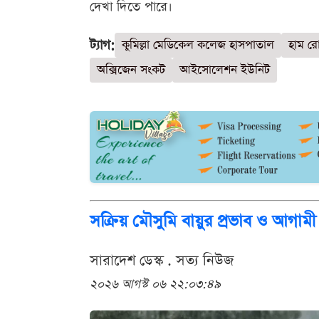
দেখা দিতে পারে।
ট্যাগ:
কুমিল্লা মেডিকেল কলেজ হাসপাতাল
হাম র
অক্সিজেন সংকট
আইসোলেশন ইউনিট
সক্রিয় মৌসুমি বায়ুর প্রভাব ও আগামী
সারাদেশ ডেস্ক . সত্য নিউজ
২০২৬ আগস্ট ০৬ ২২:০৩:৪৯