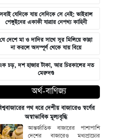
বজায় রাখা এখন সময়ের দাবি: মাহদী
আমিন
সবাই যেদিকে যায় সেদিকে সে নেই: ভাইরাল
পেঙ্গুইনের একাকী যাত্রার নেপথ্য কাহিনী
ইতিহাসের মালিকানা কারও একার নয়, ৫
আগস্টের বিজয় সাধারণ মানুষের: সাইদুর
যে দেশে মা ও দাদির সাথে সুর মিলিয়ে কান্না
রহমান লিটল
না করলে অসম্পূর্ণ থেকে যায় বিয়ে
দেবিদ্বার ম্যানেজিং কমিটির সভাপতি
এক চড়, দশ হাজার টাকা, আর চিরকালের নত
নির্বাচিত মিজানুর রহমান মাস্টার
মেরুদণ্ড
জুলাইয়ের চেতনাকে হৃদয়ে ধারণ করতে
অর্থ-বাণিজ্য
হবে, যেন তা হারিয়ে না যায়: ভারপ্রাপ্ত
রাষ্ট্রপতি
িশ্ববাজারের পথ ধরে দেশীয় বাজারেও স্বর্ণের
ভারত সরকারের আলটিমেটামের মুখে
অস্বাভাবিক মূল্যবৃদ্ধি
নতিস্বীকার, ভুল স্বীকার করল মেটা
আন্তর্জাতিক বাজারের পাশাপাশি
দেশের বাজারেও মধ্যপ্রাচ্যের