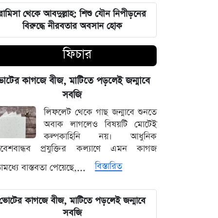
চার বিভাগে দুর্যোগপূর্ণ আবহাওয়ার আশঙ্কায়
আবহাওয়া দপ্তরের বিশেষ সতর্কতা
রামিসা থেকে আবদুল্লাহ: শিশু যৌন নিপীড়নের
বিরুদ্ধে নীরবতার অবসান হোক
হাসিনাকে মাইক দেওয়ায় ভারতকে
ফিচার
কাঠগড়ায় তুললেন সালাহউদ্দিন
বিশ্ববাজারের পথ ধরে দেশীয় বাজারেও
োটের কাগজে বীজ, মাটিতে পড়লেই জন্মাবে
স্বর্ণের অস্বাভাবিক মূল্যবৃদ্ধি
সবজি
লিফলেট থেকে গাছ জন্মাবে শুনতে
গ্যাস ও বিদ্যুৎ সংকট মোকাবিলায় নতুন
অবাক লাগলেও বিষয়টি মোটেই
আশার খবর দিলেন জ্বালানিমন্ত্রী
কল্পকাহিনি নয়। আধুনিক
িবেশবান্ধব প্রযুক্তির কল্যাণে এমন কাগজ
নদীদূষণ দূর করতে না পারলে ভবিষ্যৎ
বিস্তারিত
মধ্যে বাস্তবতা পেয়েছে,...
প্রজন্মের কাছে জবাব দিতে হবে: প্রধানমন্ত্রী
তারেক রহমান
ভোটের কাগজে বীজ, মাটিতে পড়লেই জন্মাবে
ফ্যাসিবাদবিরোধী সব শক্তির জাতীয় ঐক্য
সবজি