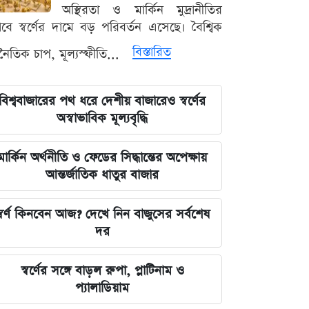
লঙ্কা প্রিমিয়ার লিগে ভারতীয় কিংবদন্তির
অস্থিরতা ও মার্কিন মুদ্রানীতির
আগমন, মালিকানায় বড় চমক
ভাবে স্বর্ণের দামে বড় পরিবর্তন এসেছে। বৈশ্বিক
বিস্তারিত
থনৈতিক চাপ, মূল্যস্ফীতি...
জুলাই কার-এ নিয়ে বিভাজন করলে অর্জন
হারিয়ে যাবে: স্বরাষ্ট্রমন্ত্রী
বিশ্ববাজারের পথ ধরে দেশীয় বাজারেও স্বর্ণের
আগামী ৪৮ ঘণ্টার আবহাওয়ার চিত্র: ঝোড়ো
অস্বাভাবিক মূল্যবৃদ্ধি
বৃষ্টি নিয়ে সতর্কবার্তা
মার্কিন অর্থনীতি ও ফেডের সিদ্ধান্তের অপেক্ষায়
'মানুষ ভোট দিয়ে এমপি বানিয়েছে,
আন্তর্জাতিক ধাতুর বাজার
বিএনপিকে সত্য মেনে নিতে হবে': রুমিন
ফারহানা
্বর্ণ কিনবেন আজ? দেখে নিন বাজুসের সর্বশেষ
দর
৫ আগস্টের ভরদুপুরে দেশত্যাগ: গণভবন
থেকে ভারতের ফ্লাইট পর্যন্ত যা ঘটেছিল
স্বর্ণের সঙ্গে বাড়ল রুপা, প্লাটিনাম ও
প্যালাডিয়াম
ভারতপ্রেমী হলে দাগি আসামির অপরাধও