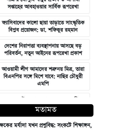
সপ্তাহের আবহাওয়ার সার্বিক রূপরেখা
ফ্যাসিবাদের কালো ছায়া তাড়াতে সাংস্কৃতিক
বিপ্লব প্রয়োজন: ডা. শফিকুর রহমান
দেশের নিরাপত্তা ব্যবস্থাপনায় আসছে বড়
পরিবর্তন, নতুন আইনের রূপরেখা প্রকাশ
আওয়ামী লীগ আমাদের শত্রু নয় মিত্র, তারা
বিএনপির সঙ্গে মিশে যাবে: নাছির চৌধুরী
এমপি
ঘরে বসেই যেভাবে জানবেন এসএসসির
ফলাফল, ১০ আগস্ট প্রকাশের ঘোষণা
মতামত
মার্কিন ইমিগ্রেশন সার্ভিস বিভাগে বড়
ক্ষকের মর্যাদা যখন প্রশ্নবিদ্ধ: সংকটে শিক্ষাঙ্গন,