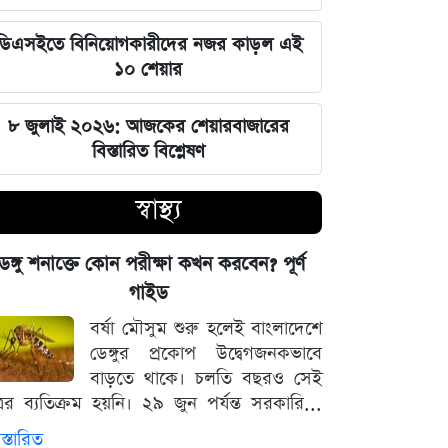
জুলাই স্মৃতি জাদুঘর উদ্বোধন করলেন
প্রধানমন্ত্রী তারেক রহমান
ডিএসইতে বিনিয়োগকারীদের নজর কাড়ল এই
১০ শেয়ার
মার্কিন ক্ষেপণাস্ত্র মজুত নিয়ে নতুন তথ্য, কী
বলছে সিএনএন
৮ জুলাই ২০২৬: আজকের শেয়ারবাজারের
বিস্তারিত বিশ্লেষণ
সালমানের অবয়ব পরিবর্তনের আসল কারণ
ও ষাটোর্ধ্বদের ওজন কমানোর সঠিক নিয়ম
স্বাস্থ্য
৫ আগস্ট বিজয়ের দিন, ভিন্নমত যেন
েঙ্গু শনাক্তে কোন পরীক্ষা কখন করবেন? পূর্ণ
শত্রুতায় রূপ না নেয়: প্রধানমন্ত্রী তারেক
গাইড
রহমান
বর্ষা মৌসুম শুরু হলেই বাংলাদেশে
ডেঙ্গুর প্রকোপ উদ্বেগজনকভাবে
নিজস্ব অর্থায়নে খালের ওপর বাঁশের সাঁকো
বাড়তে থাকে। চলতি বছরও সেই
বানিয়ে দিলেন ইউপি চেয়ারম্যান পদপ্রার্থী
্রের ব্যতিক্রম হয়নি। ২৯ জুন পর্যন্ত সরকারি...
শেখ আলমগীর
স্তারিত