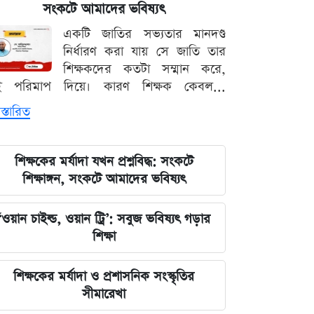
পরিবর্তন, প্রবাসীদের জন্য জরুরি বার্তা
সংকটে আমাদের ভবিষ্যৎ
একটি জাতির সভ্যতার মানদণ্ড
২০২৩ সালের ইসরায়েলি হামলার ক্ষত:
নির্ধারণ করা যায় সে জাতি তার
আড়াই বছর পর উদ্ধার ৪০ শিশুর
শিক্ষকদের কতটা সম্মান করে,
দেহাবশেষ
ই পরিমাপ দিয়ে। কারণ শিক্ষক কেবল...
স্তারিত
জুলাই শহীদদের কবর বাঁধানোর বরাদ্দও
মেরে খেয়েছে অন্তর্বর্তী সরকার: ইশরাক
হোসেন
শিক্ষকের মর্যাদা যখন প্রশ্নবিদ্ধ: সংকটে
শিক্ষাঙ্গন, সংকটে আমাদের ভবিষ্যৎ
শেয়ারবাজারে আর্থিক কেলেঙ্কারির তদন্তের
বড় আপডেট জানাল দুদক
‘ওয়ান চাইল্ড, ওয়ান ট্রি’: সবুজ ভবিষ্যৎ গড়ার
শিক্ষা
যুদ্ধের বড় প্রস্তুতি নিচ্ছে ইরান, আকাশ
প্রতিরক্ষা ও অস্ত্র ব্যবস্থার ব্যাপক
শিক্ষকের মর্যাদা ও প্রশাসনিক সংস্কৃতির
আধুনিকায়ন
সীমারেখা