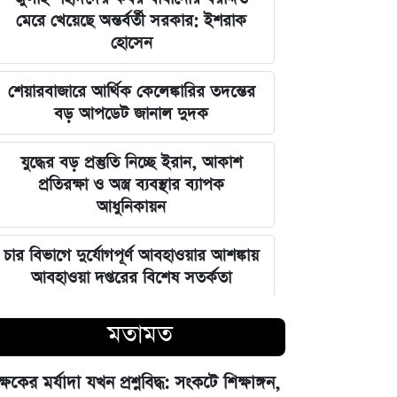
মেরে খেয়েছে অন্তর্বর্তী সরকার: ইশরাক
হোসেন
শেয়ারবাজারে আর্থিক কেলেঙ্কারির তদন্তের
বড় আপডেট জানাল দুদক
যুদ্ধের বড় প্রস্তুতি নিচ্ছে ইরান, আকাশ
প্রতিরক্ষা ও অস্ত্র ব্যবস্থার ব্যাপক
আধুনিকায়ন
চার বিভাগে দুর্যোগপূর্ণ আবহাওয়ার আশঙ্কায়
আবহাওয়া দপ্তরের বিশেষ সতর্কতা
হাসিনাকে মাইক দেওয়ায় ভারতকে
মতামত
কাঠগড়ায় তুললেন সালাহউদ্দিন
ক্ষকের মর্যাদা যখন প্রশ্নবিদ্ধ: সংকটে শিক্ষাঙ্গন,