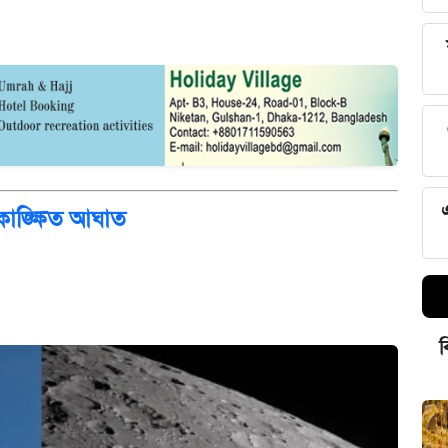
কাঙ্ক্ষিত আঘাত
ব