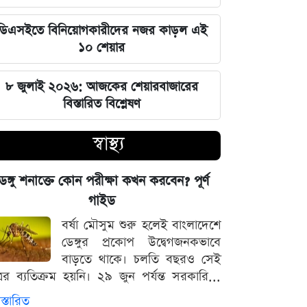
দেশের ১২ জেলার জন্য দুঃসংবাদ, নদ-
ডিএসইতে বিনিয়োগকারীদের নজর কাড়ল এই
নদীর পানি নিয়ে নতুন উদ্বেগ
১০ শেয়ার
প্রশাসনিক সংকট ও আন্তর্জাতিক চাপ:
৮ জুলাই ২০২৬: আজকের শেয়ারবাজারের
ট্রাম্পের বড় রাজনৈতিক ধাক্কা
বিস্তারিত বিশ্লেষণ
৩৪ বছর বয়সে আইপিএল খেলার স্বপ্ন, যে
স্বাস্থ্য
বিপদে পড়লেন মোহাম্মদ আমির
েঙ্গু শনাক্তে কোন পরীক্ষা কখন করবেন? পূর্ণ
পদত্যাগের হুমকি দিলে সরাসরি গ্রহণের
গাইড
হুঁশিয়ারি, পেজেশকিয়ান-খামেনি দ্বন্দ্বে উত্তপ্ত
ইরান
বর্ষা মৌসুম শুরু হলেই বাংলাদেশে
ডেঙ্গুর প্রকোপ উদ্বেগজনকভাবে
বাড়তে থাকে। চলতি বছরও সেই
৫ আগস্ট ঘিরে সারা দেশে কঠোর নজরদারি,
্রের ব্যতিক্রম হয়নি। ২৯ জুন পর্যন্ত সরকারি...
মাঠে নামানো হয়েছে একাধিক গোয়েন্দা দল
স্তারিত