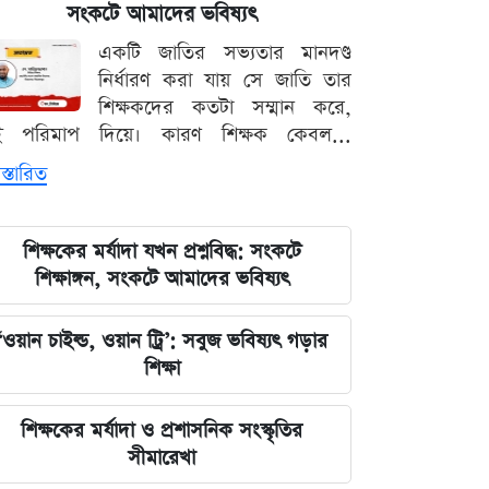
বিশ্ববাজারের পথ ধরে দেশীয় বাজারেও
সংকটে আমাদের ভবিষ্যৎ
স্বর্ণের অস্বাভাবিক মূল্যবৃদ্ধি
একটি জাতির সভ্যতার মানদণ্ড
নির্ধারণ করা যায় সে জাতি তার
গ্যাস ও বিদ্যুৎ সংকট মোকাবিলায় নতুন
শিক্ষকদের কতটা সম্মান করে,
আশার খবর দিলেন জ্বালানিমন্ত্রী
ই পরিমাপ দিয়ে। কারণ শিক্ষক কেবল...
স্তারিত
নদীদূষণ দূর করতে না পারলে ভবিষ্যৎ
প্রজন্মের কাছে জবাব দিতে হবে: প্রধানমন্ত্রী
তারেক রহমান
শিক্ষকের মর্যাদা যখন প্রশ্নবিদ্ধ: সংকটে
শিক্ষাঙ্গন, সংকটে আমাদের ভবিষ্যৎ
ফ্যাসিবাদবিরোধী সব শক্তির জাতীয় ঐক্য
বজায় রাখা এখন সময়ের দাবি: মাহদী
‘ওয়ান চাইল্ড, ওয়ান ট্রি’: সবুজ ভবিষ্যৎ গড়ার
আমিন
শিক্ষা
ইতিহাসের মালিকানা কারও একার নয়, ৫
শিক্ষকের মর্যাদা ও প্রশাসনিক সংস্কৃতির
আগস্টের বিজয় সাধারণ মানুষের: সাইদুর
সীমারেখা
রহমান লিটল