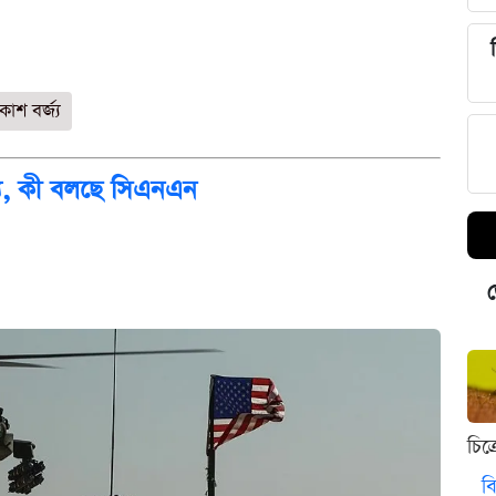
কাশ বর্জ্য
তথ্য, কী বলছে সিএনএন
ড
চিত
বি