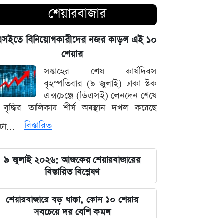
সালমানের অবয়ব পরিবর্তনের আসল কারণ
শেয়ারবাজার
ও ষাটোর্ধ্বদের ওজন কমানোর সঠিক নিয়ম
এসইতে বিনিয়োগকারীদের নজর কাড়ল এই ১০
৫ আগস্ট বিজয়ের দিন, ভিন্নমত যেন
শেয়ার
শত্রুতায় রূপ না নেয়: প্রধানমন্ত্রী তারেক
রহমান
সপ্তাহের শেষ কার্যদিবস
বৃহস্পতিবার (৯ জুলাই) ঢাকা স্টক
নিজস্ব অর্থায়নে খালের ওপর বাঁশের সাঁকো
এক্সচেঞ্জে (ডিএসই) লেনদেন শেষে
বানিয়ে দিলেন ইউপি চেয়ারম্যান পদপ্রার্থী
বৃদ্ধির তালিকায় শীর্ষ অবস্থান দখল করেছে
শেখ আলমগীর
বিস্তারিত
্টা...
কেন্দ্রীয় নির্বাহী কমিটির বৈঠকে মঞ্জুরুল
আহসান মুন্সীর উপস্থিতি ঘিরে চাঙ্গা দেবিদ্বার
৯ জুলাই ২০২৬: আজকের শেয়ারবাজারের
বিএনপি
বিস্তারিত বিশ্লেষণ
ফটিকছড়িতে ব্যবসায়ীকে হত্যাচেষ্টাসহ
শেয়ারবাজারে বড় ধাক্কা, কোন ১০ শেয়ার
একাধিক মামলার আসামি আজম নুর গ্রেপ্তার
সবচেয়ে দর বেশি কমল