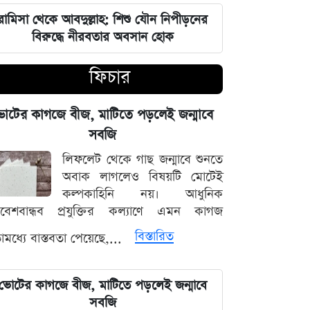
দেবিদ্বার ম্যানেজিং কমিটির সভাপতি
রামিসা থেকে আবদুল্লাহ: শিশু যৌন নিপীড়নের
নির্বাচিত মিজানুর রহমান মাস্টার
বিরুদ্ধে নীরবতার অবসান হোক
ফিচার
জুলাইয়ের চেতনাকে হৃদয়ে ধারণ করতে
হবে, যেন তা হারিয়ে না যায়: ভারপ্রাপ্ত
রাষ্ট্রপতি
োটের কাগজে বীজ, মাটিতে পড়লেই জন্মাবে
সবজি
ভারত সরকারের আলটিমেটামের মুখে
লিফলেট থেকে গাছ জন্মাবে শুনতে
নতিস্বীকার, ভুল স্বীকার করল মেটা
অবাক লাগলেও বিষয়টি মোটেই
কল্পকাহিনি নয়। আধুনিক
লঙ্কা প্রিমিয়ার লিগে ভারতীয় কিংবদন্তির
িবেশবান্ধব প্রযুক্তির কল্যাণে এমন কাগজ
আগমন, মালিকানায় বড় চমক
বিস্তারিত
মধ্যে বাস্তবতা পেয়েছে,...
জুলাই কার-এ নিয়ে বিভাজন করলে অর্জন
হারিয়ে যাবে: স্বরাষ্ট্রমন্ত্রী
ভোটের কাগজে বীজ, মাটিতে পড়লেই জন্মাবে
সবজি