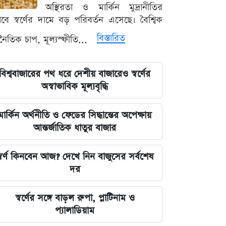
এক ক্লিকেই ফোন-ল্যাপটপের নিয়ন্ত্রণ নিচ্ছে
অস্থিরতা ও মার্কিন মুদ্রানীতির
হ্যাকাররা, পপ-আপ আপডেট নিয়ে কড়া
ভাবে স্বর্ণের দামে বড় পরিবর্তন এসেছে। বৈশ্বিক
হুঁশিয়ারি
বিস্তারিত
থনৈতিক চাপ, মূল্যস্ফীতি...
চাঁদের পৃষ্ঠে ফ্যালকন-৯ রকেটের
অনাকাঙ্ক্ষিত আঘাত
বিশ্ববাজারের পথ ধরে দেশীয় বাজারেও স্বর্ণের
অস্বাভাবিক মূল্যবৃদ্ধি
আবু সাঈদের ছবি ছাড়া কোনো ডকুমেন্টারি
হতে পারে না: ভারপ্রাপ্ত রাষ্ট্রপতি হাফিজ
মার্কিন অর্থনীতি ও ফেডের সিদ্ধান্তের অপেক্ষায়
উদ্দিন
আন্তর্জাতিক ধাতুর বাজার
জুলাই স্মৃতি জাদুঘর উদ্বোধন করলেন
্বর্ণ কিনবেন আজ? দেখে নিন বাজুসের সর্বশেষ
প্রধানমন্ত্রী তারেক রহমান
দর
মার্কিন ক্ষেপণাস্ত্র মজুত নিয়ে নতুন তথ্য, কী
স্বর্ণের সঙ্গে বাড়ল রুপা, প্লাটিনাম ও
বলছে সিএনএন
প্যালাডিয়াম