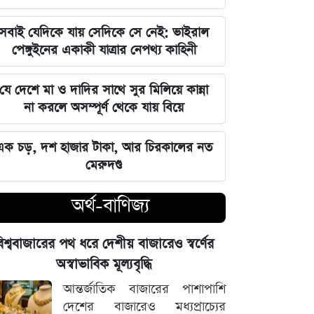
আগামী ৪৮ ঘণ্টার আবহাওয়ার চিত্র: ঝোড়ো
বৃষ্টি নিয়ে সতর্কবার্তা
সবাই যেদিকে যায় সেদিকে সে নেই: ভাইরাল
পেঙ্গুইনের একাকী যাত্রার নেপথ্য কাহিনী
'মানুষ ভোট দিয়ে এমপি বানিয়েছে,
বিএনপিকে সত্য মেনে নিতে হবে': রুমিন
যে দেশে মা ও দাদির সাথে সুর মিলিয়ে কান্না
ফারহানা
না করলে অসম্পূর্ণ থেকে যায় বিয়ে
৫ আগস্টের ভরদুপুরে দেশত্যাগ: গণভবন
এক চড়, দশ হাজার টাকা, আর চিরকালের নত
থেকে ভারতের ফ্লাইট পর্যন্ত যা ঘটেছিল
মেরুদণ্ড
ভারতপ্রেমী হলে দাগি আসামির অপরাধও
অর্থ-বাণিজ্য
চোখ এড়িয়ে যায় দিল্লির: রুহুল কবির
রিজভী
িশ্ববাজারের পথ ধরে দেশীয় বাজারেও স্বর্ণের
বাংলাদেশ আর কোনো দেশের 'ক্লায়েন্ট স্টেট'
অস্বাভাবিক মূল্যবৃদ্ধি
থাকবে না: পররাষ্ট্রমন্ত্রী ড. খলিলুর রহমান
আন্তর্জাতিক বাজারের পাশাপাশি
দেশের বাজারেও মধ্যপ্রাচ্যের