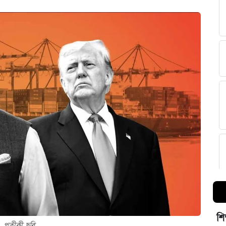
শি
প্রতীকী ছবি