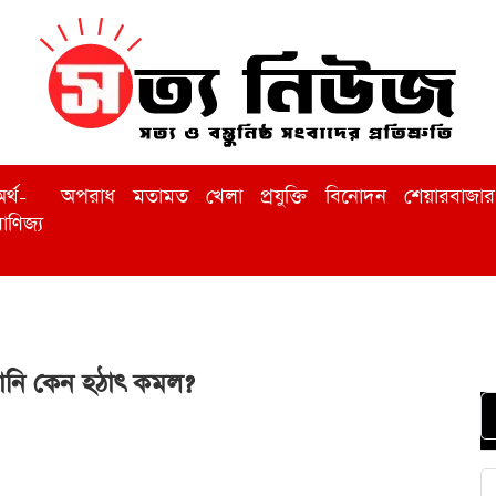
র্থ-
অপরাধ
মতামত
খেলা
প্রযুক্তি
বিনোদন
শেয়ারবাজার
াণিজ্য
প্তানি কেন হঠাৎ কমল?