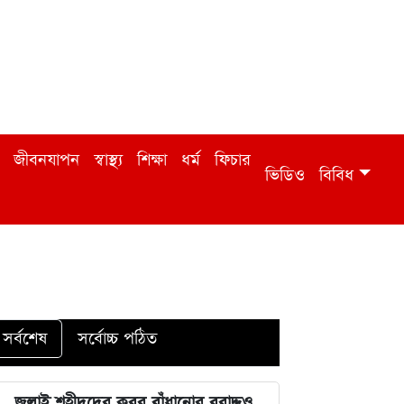
জীবনযাপন
স্বাস্থ্য
শিক্ষা
ধর্ম
ফিচার
ভিডিও
বিবিধ
সর্বশেষ
সর্বোচ্চ পঠিত
জুলাই শহীদদের কবর বাঁধানোর বরাদ্দও