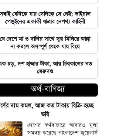
এমপি
সবাই যেদিকে যায় সেদিকে সে নেই: ভাইরাল
ঘরে বসেই যেভাবে জানবেন এসএসসির
পেঙ্গুইনের একাকী যাত্রার নেপথ্য কাহিনী
ফলাফল, ১০ আগস্ট প্রকাশের ঘোষণা
যে দেশে মা ও দাদির সাথে সুর মিলিয়ে কান্না
মার্কিন ইমিগ্রেশন সার্ভিস বিভাগে বড়
না করলে অসম্পূর্ণ থেকে যায় বিয়ে
পরিবর্তন, প্রবাসীদের জন্য জরুরি বার্তা
এক চড়, দশ হাজার টাকা, আর চিরকালের নত
২০২৩ সালের ইসরায়েলি হামলার ক্ষত:
মেরুদণ্ড
আড়াই বছর পর উদ্ধার ৪০ শিশুর
দেহাবশেষ
অর্থ-বাণিজ্য
জুলাই শহীদদের কবর বাঁধানোর বরাদ্দও
্বর্ণের দাম কমল, আজ কত টাকায় বিক্রি হচ্ছে
মেরে খেয়েছে অন্তর্বর্তী সরকার: ইশরাক
ভরি
হোসেন
দেশের স্বর্ণবাজারে আবারও মূল্য
শেয়ারবাজারে আর্থিক কেলেঙ্কারির তদন্তের
সমন্বয় করেছে বাংলাদেশ জুয়েলার্স