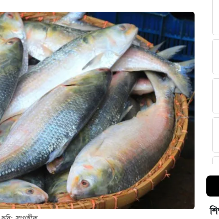
শি
ছবি: সংগৃহীত