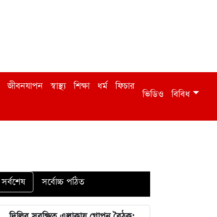
জীবনযাপন
স্বাস্থ্য
শিক্ষা
ধর্ম
ফিচার
ভিডিও
বিবিধ
সর্বশেষ
সর্বোচ্চ পঠিত
দিল্লির সুরক্ষিত এলাকায় গোপন বৈঠক: