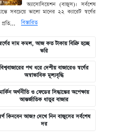
বড় আপডেট জানাল দুদক
অ্যাসোসিয়েশন (বাজুস)। সর্বশেষ
্ধান্তে সবচেয়ে ভালো মানের ২২ ক্যারেট স্বর্ণের
যুদ্ধের বড় প্রস্তুতি নিচ্ছে ইরান, আকাশ
বিস্তারিত
 প্রতি...
প্রতিরক্ষা ও অস্ত্র ব্যবস্থার ব্যাপক
আধুনিকায়ন
স্বর্ণের দাম কমল, আজ কত টাকায় বিক্রি হচ্ছে
চার বিভাগে দুর্যোগপূর্ণ আবহাওয়ার আশঙ্কায়
ভরি
আবহাওয়া দপ্তরের বিশেষ সতর্কতা
বিশ্ববাজারের পথ ধরে দেশীয় বাজারেও স্বর্ণের
হাসিনাকে মাইক দেওয়ায় ভারতকে
অস্বাভাবিক মূল্যবৃদ্ধি
কাঠগড়ায় তুললেন সালাহউদ্দিন
মার্কিন অর্থনীতি ও ফেডের সিদ্ধান্তের অপেক্ষায়
বিশ্ববাজারের পথ ধরে দেশীয় বাজারেও
আন্তর্জাতিক ধাতুর বাজার
স্বর্ণের অস্বাভাবিক মূল্যবৃদ্ধি
্বর্ণ কিনবেন আজ? দেখে নিন বাজুসের সর্বশেষ
গ্যাস ও বিদ্যুৎ সংকট মোকাবিলায় নতুন
দর
আশার খবর দিলেন জ্বালানিমন্ত্রী