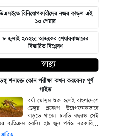
হবে, যেন তা হারিয়ে না যায়: ভারপ্রাপ্ত
রাষ্ট্রপতি
ডিএসইতে বিনিয়োগকারীদের নজর কাড়ল এই
১০ শেয়ার
ভারত সরকারের আলটিমেটামের মুখে
নতিস্বীকার, ভুল স্বীকার করল মেটা
৮ জুলাই ২০২৬: আজকের শেয়ারবাজারের
বিস্তারিত বিশ্লেষণ
লঙ্কা প্রিমিয়ার লিগে ভারতীয় কিংবদন্তির
আগমন, মালিকানায় বড় চমক
স্বাস্থ্য
জুলাই কার-এ নিয়ে বিভাজন করলে অর্জন
েঙ্গু শনাক্তে কোন পরীক্ষা কখন করবেন? পূর্ণ
হারিয়ে যাবে: স্বরাষ্ট্রমন্ত্রী
গাইড
বর্ষা মৌসুম শুরু হলেই বাংলাদেশে
আগামী ৪৮ ঘণ্টার আবহাওয়ার চিত্র: ঝোড়ো
ডেঙ্গুর প্রকোপ উদ্বেগজনকভাবে
বৃষ্টি নিয়ে সতর্কবার্তা
বাড়তে থাকে। চলতি বছরও সেই
্রের ব্যতিক্রম হয়নি। ২৯ জুন পর্যন্ত সরকারি...
'মানুষ ভোট দিয়ে এমপি বানিয়েছে,
স্তারিত
বিএনপিকে সত্য মেনে নিতে হবে': রুমিন