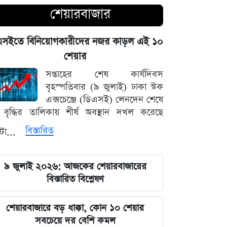
শেয়ারবাজার
নদীদূষণ দূর করতে না পারলে ভবিষ্যৎ
প্রজন্মের কাছে জবাব দিতে হবে: প্রধানমন্ত্রী
এসইতে বিনিয়োগকারীদের নজর কাড়ল এই ১০
তারেক রহমান
শেয়ার
সপ্তাহের শেষ কার্যদিবস
ফ্যাসিবাদবিরোধী সব শক্তির জাতীয় ঐক্য
বৃহস্পতিবার (৯ জুলাই) ঢাকা স্টক
বজায় রাখা এখন সময়ের দাবি: মাহদী
এক্সচেঞ্জে (ডিএসই) লেনদেন শেষে
আমিন
বৃদ্ধির তালিকায় শীর্ষ অবস্থান দখল করেছে
ইতিহাসের মালিকানা কারও একার নয়, ৫
বিস্তারিত
্টা...
আগস্টের বিজয় সাধারণ মানুষের: সাইদুর
রহমান লিটল
৯ জুলাই ২০২৬: আজকের শেয়ারবাজারের
বিস্তারিত বিশ্লেষণ
দেবিদ্বার ম্যানেজিং কমিটির সভাপতি
নির্বাচিত মিজানুর রহমান মাস্টার
শেয়ারবাজারে বড় ধাক্কা, কোন ১০ শেয়ার
সবচেয়ে দর বেশি কমল
জুলাইয়ের চেতনাকে হৃদয়ে ধারণ করতে