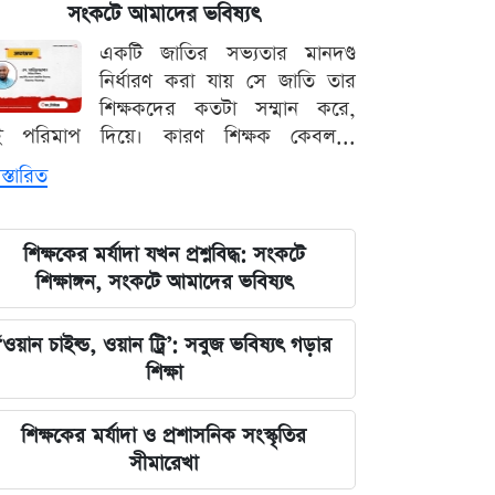
ফাইনালসহ জমজমাট সূচি
সংকটে আমাদের ভবিষ্যৎ
একটি জাতির সভ্যতার মানদণ্ড
তুরস্ক-সৌদি-পাকিস্তান চুক্তি কি নতুন
নির্ধারণ করা যায় সে জাতি তার
সামরিক জোট? যা বললেন এরদোগান
শিক্ষকদের কতটা সম্মান করে,
ই পরিমাপ দিয়ে। কারণ শিক্ষক কেবল...
ইরানকে যে শর্ত দিল যুক্তরাষ্ট্র, যেটা
স্তারিত
মানলেই ছাড়
প্রথম mRNA ফ্লু টিকা অনুমোদন, কারা
শিক্ষকের মর্যাদা যখন প্রশ্নবিদ্ধ: সংকটে
নিতে পারবেন
শিক্ষাঙ্গন, সংকটে আমাদের ভবিষ্যৎ
স্বর্ণ খাতে বড় সংস্কার, বদলাতে পারে
‘ওয়ান চাইল্ড, ওয়ান ট্রি’: সবুজ ভবিষ্যৎ গড়ার
আমদানি-রপ্তানি নিয়ম
শিক্ষা
গণমাধ্যম শক্ত হলে গণতন্ত্রও টেকসই হবে:
শিক্ষকের মর্যাদা ও প্রশাসনিক সংস্কৃতির
মির্জা ফখরুল
সীমারেখা