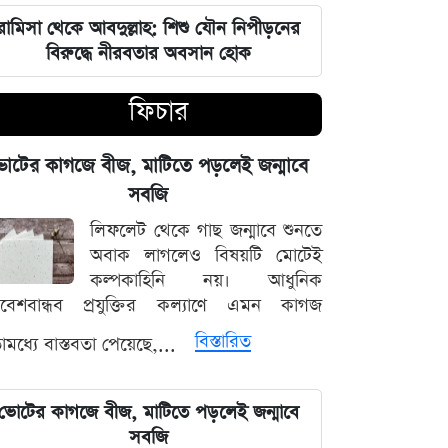
আগস্টের শেষে চাকরিজীবীদের টানা ৪
রামিসা থেকে আবদুল্লাহ: শিশু যৌন নিপীড়নের
দিনের ছুটির সুযোগ
বিরুদ্ধে নীরবতার অবসান হোক
মণিপুরের অমীমাংসিত সীমান্ত নিয়ে ভারত-
ফিচার
মিয়ানমার আলোচনা
োটের কাগজে বীজ, মাটিতে পড়লেই জন্মাবে
সক্রিয় মৌসুমি বায়ুর প্রভাব ও আগামী
সপ্তাহের আবহাওয়ার সার্বিক রূপরেখা
সবজি
লিফলেট থেকে গাছ জন্মাবে শুনতে
ফ্যাসিবাদের কালো ছায়া তাড়াতে সাংস্কৃতিক
অবাক লাগলেও বিষয়টি মোটেই
বিপ্লব প্রয়োজন: ডা. শফিকুর রহমান
কল্পকাহিনি নয়। আধুনিক
িবেশবান্ধব প্রযুক্তির কল্যাণে এমন কাগজ
দেশের নিরাপত্তা ব্যবস্থাপনায় আসছে বড়
বিস্তারিত
মধ্যে বাস্তবতা পেয়েছে,...
পরিবর্তন, নতুন আইনের রূপরেখা প্রকাশ
আওয়ামী লীগ আমাদের শত্রু নয় মিত্র, তারা
ভোটের কাগজে বীজ, মাটিতে পড়লেই জন্মাবে
বিএনপির সঙ্গে মিশে যাবে: নাছির চৌধুরী
সবজি