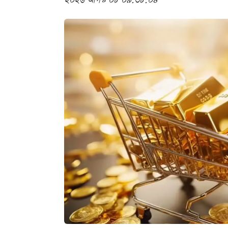
২০২৬ আগস্ট ০৮ ০৯:৩৮:০৪