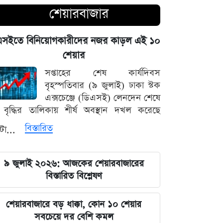
শেয়ারবাজার
নদীদূষণ দূর করতে না পারলে ভবিষ্যৎ
প্রজন্মের কাছে জবাব দিতে হবে: প্রধানমন্ত্রী
এসইতে বিনিয়োগকারীদের নজর কাড়ল এই ১০
তারেক রহমান
শেয়ার
সপ্তাহের শেষ কার্যদিবস
ফ্যাসিবাদবিরোধী সব শক্তির জাতীয় ঐক্য
বৃহস্পতিবার (৯ জুলাই) ঢাকা স্টক
বজায় রাখা এখন সময়ের দাবি: মাহদী
এক্সচেঞ্জে (ডিএসই) লেনদেন শেষে
আমিন
বৃদ্ধির তালিকায় শীর্ষ অবস্থান দখল করেছে
ইতিহাসের মালিকানা কারও একার নয়, ৫
বিস্তারিত
্টা...
আগস্টের বিজয় সাধারণ মানুষের: সাইদুর
রহমান লিটল
৯ জুলাই ২০২৬: আজকের শেয়ারবাজারের
বিস্তারিত বিশ্লেষণ
দেবিদ্বার ম্যানেজিং কমিটির সভাপতি
নির্বাচিত মিজানুর রহমান মাস্টার
শেয়ারবাজারে বড় ধাক্কা, কোন ১০ শেয়ার
সবচেয়ে দর বেশি কমল
জুলাইয়ের চেতনাকে হৃদয়ে ধারণ করতে