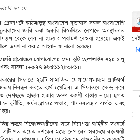
ছবিঃ বি এস এস
প্রেক্ষাপটে কাঠমান্ডুস্থ বাংলাদেশ দূতাবাস সকল বাংলাদেশি
ূতাবাসের জারি করা জরুরি বিজ্ঞপ্তিতে নেপালে অবস্থানরত
াসস্থল থেকে বের না হওয়ার পরামর্শ দেওয়া হয়েছে। একই
সে
নেপালে ভ্রমণ না করার আহ্বান জানানো হয়েছে।
বি
জরুরি প্রয়োজনে যোগাযোগের জন্য দুটি হেল্পলাইন নম্বর চালু
 এবং সারদা (+৯৭৭ ৯৮৫১১২৮৩৮১)।
রের সিদ্ধান্তে ২৬টি সামাজিক যোগাযোগমাধ্যম প্ল্যাটফর্ম
ায় নিবন্ধন করতে ব্যর্থ হয়েছিল। এ সিদ্ধান্তকে কেন্দ্র করে
োভে দেশজুড়ে হাজার হাজার তরুণ-তরুণী রাস্তায় নামে। মূলত
 দুর্নীতি, কর্মসংস্থানের অভাব, শাসনব্যবস্থার ব্যর্থতা এবং
া হয়।
ভিন্ন শহরে বিক্ষোভকারীদের সঙ্গে নিরাপত্তা বাহিনীর সংঘর্ষে
এটি গত কয়েক দশকের মধ্যে নেপালের সবচেয়ে রক্তক্ষয়ী
াধিকার সংস্থাগুলো। সহিংসতা ঠেকাতে রাজধানীসহ কয়েকটি