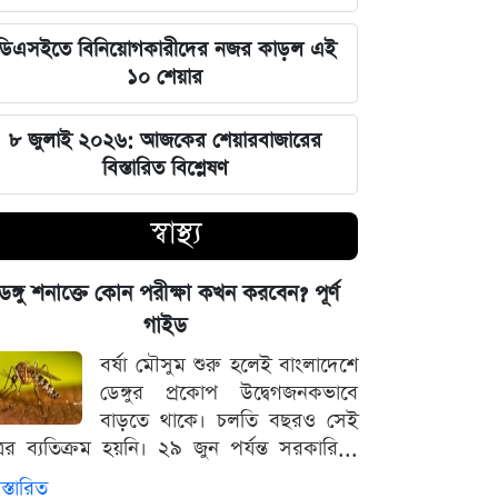
হবে, যেন তা হারিয়ে না যায়: ভারপ্রাপ্ত
রাষ্ট্রপতি
ডিএসইতে বিনিয়োগকারীদের নজর কাড়ল এই
১০ শেয়ার
ভারত সরকারের আলটিমেটামের মুখে
নতিস্বীকার, ভুল স্বীকার করল মেটা
৮ জুলাই ২০২৬: আজকের শেয়ারবাজারের
বিস্তারিত বিশ্লেষণ
লঙ্কা প্রিমিয়ার লিগে ভারতীয় কিংবদন্তির
আগমন, মালিকানায় বড় চমক
স্বাস্থ্য
জুলাই কার-এ নিয়ে বিভাজন করলে অর্জন
েঙ্গু শনাক্তে কোন পরীক্ষা কখন করবেন? পূর্ণ
হারিয়ে যাবে: স্বরাষ্ট্রমন্ত্রী
গাইড
বর্ষা মৌসুম শুরু হলেই বাংলাদেশে
আগামী ৪৮ ঘণ্টার আবহাওয়ার চিত্র: ঝোড়ো
ডেঙ্গুর প্রকোপ উদ্বেগজনকভাবে
বৃষ্টি নিয়ে সতর্কবার্তা
বাড়তে থাকে। চলতি বছরও সেই
্রের ব্যতিক্রম হয়নি। ২৯ জুন পর্যন্ত সরকারি...
'মানুষ ভোট দিয়ে এমপি বানিয়েছে,
স্তারিত
বিএনপিকে সত্য মেনে নিতে হবে': রুমিন