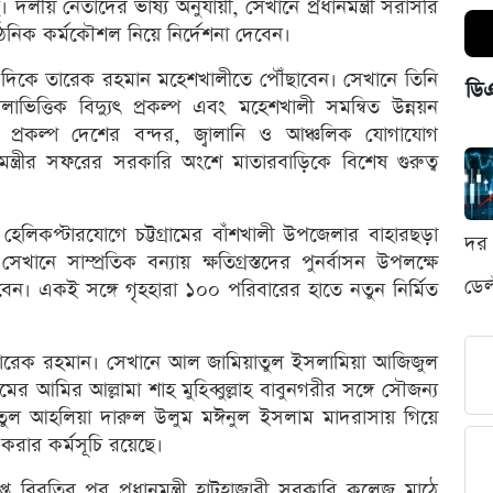
 দলীয় নেতাদের ভাষ্য অনুযায়ী, সেখানে প্রধানমন্ত্রী সরাসরি
গঠনিক কর্মকৌশল নিয়ে নির্দেশনা দেবেন।
র দিকে তারেক রহমান মহেশখালীতে পৌঁছাবেন। সেখানে তিনি
ডি
াভিত্তিক বিদ্যুৎ প্রকল্প এবং মহেশখালী সমন্বিত উন্নয়ন
সব প্রকল্প দেশের বন্দর, জ্বালানি ও আঞ্চলিক যোগাযোগ
মন্ত্রীর সফরের সরকারি অংশে মাতারবাড়িকে বিশেষ গুরুত্ব
হেলিকপ্টারযোগে চট্টগ্রামের বাঁশখালী উপজেলার বাহারছড়া
দর 
সেখানে সাম্প্রতিক বন্যায় ক্ষতিগ্রস্তদের পুনর্বাসন উপলক্ষে
ডেল
েন। একই সঙ্গে গৃহহারা ১০০ পরিবারের হাতে নতুন নির্মিত
ারেক রহমান। সেখানে আল জামিয়াতুল ইসলামিয়া আজিজুল
 আমির আল্লামা শাহ মুহিব্বুল্লাহ বাবুনগরীর সঙ্গে সৌজন্য
াতুল আহলিয়া দারুল উলুম মঈনুল ইসলাম মাদরাসায় গিয়ে
রার কর্মসূচি রয়েছে।
ত বিরতির পর প্রধানমন্ত্রী হাটহাজারী সরকারি কলেজ মাঠে