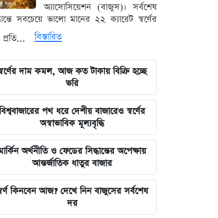
বড় আপডেট জানাল দুদক
অ্যাসোসিয়েশন (বাজুস)। সর্বশেষ
্ধান্তে সবচেয়ে ভালো মানের ২২ ক্যারেট স্বর্ণের
যুদ্ধের বড় প্রস্তুতি নিচ্ছে ইরান, আকাশ
বিস্তারিত
 প্রতি...
প্রতিরক্ষা ও অস্ত্র ব্যবস্থার ব্যাপক
আধুনিকায়ন
স্বর্ণের দাম কমল, আজ কত টাকায় বিক্রি হচ্ছে
চার বিভাগে দুর্যোগপূর্ণ আবহাওয়ার আশঙ্কায়
ভরি
আবহাওয়া দপ্তরের বিশেষ সতর্কতা
বিশ্ববাজারের পথ ধরে দেশীয় বাজারেও স্বর্ণের
হাসিনাকে মাইক দেওয়ায় ভারতকে
অস্বাভাবিক মূল্যবৃদ্ধি
কাঠগড়ায় তুললেন সালাহউদ্দিন
মার্কিন অর্থনীতি ও ফেডের সিদ্ধান্তের অপেক্ষায়
বিশ্ববাজারের পথ ধরে দেশীয় বাজারেও
আন্তর্জাতিক ধাতুর বাজার
স্বর্ণের অস্বাভাবিক মূল্যবৃদ্ধি
্বর্ণ কিনবেন আজ? দেখে নিন বাজুসের সর্বশেষ
গ্যাস ও বিদ্যুৎ সংকট মোকাবিলায় নতুন
দর
আশার খবর দিলেন জ্বালানিমন্ত্রী