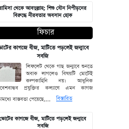
আগস্টের শেষে চাকরিজীবীদের টানা ৪
রামিসা থেকে আবদুল্লাহ: শিশু যৌন নিপীড়নের
দিনের ছুটির সুযোগ
বিরুদ্ধে নীরবতার অবসান হোক
মণিপুরের অমীমাংসিত সীমান্ত নিয়ে ভারত-
ফিচার
মিয়ানমার আলোচনা
োটের কাগজে বীজ, মাটিতে পড়লেই জন্মাবে
সক্রিয় মৌসুমি বায়ুর প্রভাব ও আগামী
সপ্তাহের আবহাওয়ার সার্বিক রূপরেখা
সবজি
লিফলেট থেকে গাছ জন্মাবে শুনতে
ফ্যাসিবাদের কালো ছায়া তাড়াতে সাংস্কৃতিক
অবাক লাগলেও বিষয়টি মোটেই
বিপ্লব প্রয়োজন: ডা. শফিকুর রহমান
কল্পকাহিনি নয়। আধুনিক
িবেশবান্ধব প্রযুক্তির কল্যাণে এমন কাগজ
দেশের নিরাপত্তা ব্যবস্থাপনায় আসছে বড়
বিস্তারিত
মধ্যে বাস্তবতা পেয়েছে,...
পরিবর্তন, নতুন আইনের রূপরেখা প্রকাশ
আওয়ামী লীগ আমাদের শত্রু নয় মিত্র, তারা
ভোটের কাগজে বীজ, মাটিতে পড়লেই জন্মাবে
বিএনপির সঙ্গে মিশে যাবে: নাছির চৌধুরী
সবজি