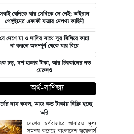
এমপি
সবাই যেদিকে যায় সেদিকে সে নেই: ভাইরাল
ঘরে বসেই যেভাবে জানবেন এসএসসির
পেঙ্গুইনের একাকী যাত্রার নেপথ্য কাহিনী
ফলাফল, ১০ আগস্ট প্রকাশের ঘোষণা
যে দেশে মা ও দাদির সাথে সুর মিলিয়ে কান্না
মার্কিন ইমিগ্রেশন সার্ভিস বিভাগে বড়
না করলে অসম্পূর্ণ থেকে যায় বিয়ে
পরিবর্তন, প্রবাসীদের জন্য জরুরি বার্তা
এক চড়, দশ হাজার টাকা, আর চিরকালের নত
২০২৩ সালের ইসরায়েলি হামলার ক্ষত:
মেরুদণ্ড
আড়াই বছর পর উদ্ধার ৪০ শিশুর
দেহাবশেষ
অর্থ-বাণিজ্য
জুলাই শহীদদের কবর বাঁধানোর বরাদ্দও
্বর্ণের দাম কমল, আজ কত টাকায় বিক্রি হচ্ছে
মেরে খেয়েছে অন্তর্বর্তী সরকার: ইশরাক
ভরি
হোসেন
দেশের স্বর্ণবাজারে আবারও মূল্য
শেয়ারবাজারে আর্থিক কেলেঙ্কারির তদন্তের
সমন্বয় করেছে বাংলাদেশ জুয়েলার্স