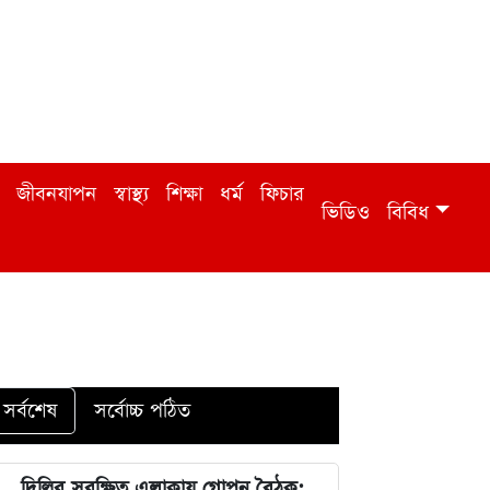
জীবনযাপন
স্বাস্থ্য
শিক্ষা
ধর্ম
ফিচার
ভিডিও
বিবিধ
সর্বশেষ
সর্বোচ্চ পঠিত
দিল্লির সুরক্ষিত এলাকায় গোপন বৈঠক: