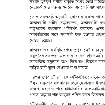
সভাটি তৃণমূল পর্যায়ে বাড়তি আগ্রহ তৈরি করেছে।
নেতাকর্মীদের বক্তব্য শুনবেন এবং ভবিষ্যৎ সাং
চূড়ান্ত সফরসূচি অনুযায়ী, রোববার সকাল ৯টা
মাতারবাড়ী গভীর সমুদ্রবন্দর, মাতারবাড়ী কয়ল
কর্তৃপক্ষের কার্যক্রম পরিদর্শন করবেন। এ
অবকাঠামোর সঙ্গে সরাসরি যুক্ত হওয়ায় প্রধান
দেওয়া হয়েছে।
মাতারবাড়ির কর্মসূচি শেষে দুপুর ১২টার দিকে 
সমুদ্রসৈকতসংলগ্ন এলাকায় যাবেন প্রধানমন্ত্রী। 
আয়োজিত অনুষ্ঠানে অংশ নিয়ে ত্রাণ বিতরণ করব
বাড়ির চাবি তুলে দেওয়ার কথা রয়েছে।
এরপর দুপুর ১টার দিকে ফটিকছড়িতে যাবেন ত
উলুম বাবুনগর মাদরাসায় গিয়ে হেফাজতে ইসলামের
সাক্ষাৎ করবেন। পরে হাটহাজারীর আল-জামিয়
প্রয়াত আল্লামা শাহ আহমদ শফির কবর জিয়ারত ক
হাটহাজারীতে জেলা পরিষদ ডাকবাংলোয় সংক্ষিপ্