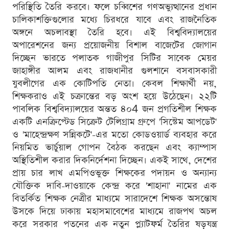
পরিস্থিতি তৈরি করবে। ফলে চব্বিশের গণঅভ্যুত্থানের প্রধান
চালিকাশক্তিগুলোর মধ্যে চিরধরে যাবে এবং রাজনৈতিক
অঙ্গনে অচলাবস্থা তৈরি হবে। এই বিশ্ববিদ্যালয়ের
অপারেশনের জন্য প্রয়োজনীয় বিশাল বাজেটের জোগান
দিচ্ছেন ভারতে পলাতক গাজীপুর সিটির সাবেক মেয়র
জাহাঙ্গীর আলম এবং রাজধানীর গুলশানে বসবাসকারী
যুবলীগের এক কোটিপতি নেতা। কেবল শিক্ষার্থী নয়,
শিক্ষকরাও এই চক্রান্তের বড় অংশ হয়ে উঠেছেন। ২২টি
পাবলিক বিশ্ববিদ্যালয়ের অন্তত ৪০4 জন প্রগতিশীল শিক্ষক
একটি এনক্রিপ্টেড সিক্রেট টেলিগ্রাম গ্রুপে 'সিস্টেম আপডেট'
ও 'মাহেন্দ্রক্ষণ সন্নিকটে'-এর মতো কোডওয়ার্ড ব্যবহার করে
নিয়মিত ভার্চুয়াল গোপন বৈঠক করছেন এবং ক্যাম্পাস
অস্থিতিশীল করার দিকনির্দেশনা দিচ্ছেন। একই সাথে, দেশের
প্রায় চার লাখ এমপিওভুক্ত শিক্ষকের পদায়ন ও অন্যান্য
যৌক্তিক দাবি-দাওয়াকে কেন্দ্র করে 'শাহানা' নামের এক
বিতর্কিত শিক্ষক নেত্রীর মাধ্যমে সারাদেশে শিক্ষক অসন্তোষ
উসকে দিয়ে ঢাকায় মহাসমাবেশের মাধ্যমে রাজপথ অচল
করে সরকার পতনের এক নতুন প্ল্যাটফর্ম তৈরির ষড়যন্ত্র