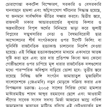
চোরাগোপ্তা ককটেল বিস্ফোরণ, সরকারি ও বেসরকারি
যানবাহনে হামলা এবং অগ্নিসংযোগ ঘটানোর সিদ্ধান্ত হয়েছে,
যা জনমনে সার্বক্ষণিক ভীতির সঞ্চার করবে। দ্বিতীয় স্তরে,
রাজধানী ঢাকার আন্ডারওয়ার্ল্ডের কুখ্যাত কিলার ও
অস্ত্রধারীদের বিপুল অর্থের বিনিময়ে ভাড়া করে জুলাই
বিপ্লবের সম্মুখসারির নেতা ও বৈষম্যবিরোধী ছাত্র
আন্দোলনের শীর্ষ সংগঠকদের ওপর টার্গেট কিলিং বা
সুনির্দিষ্ট রাজনৈতিক হত্যাকাণ্ড চালানোর নির্দেশ দেওয়া
হয়েছে। এই বিচ্ছিন্ন হত্যাকাণ্ডগুলোর মাধ্যমে একাধারে আতঙ্ক
সৃষ্টি করা হবে এবং তার দায় প্রতিপক্ষ কিংবা অন্য কোনো
গোষ্ঠীগুলোর ওপর চাপিয়ে মূল ধারার রাজনৈতিক দলগুলোর
মধ্যে পারস্পরিক অবিশ্বাস বাড়িয়ে তোলা হবে। তৃতীয় স্তরে
রয়েছে নিষিদ্ধ জঙ্গি সংগঠন জামায়াতুল মুজাহিদীন
বাংলাদেশকে (জেএমবি) নতুন মোড়কে সক্রিয় করার এক
বিপজ্জনক চক্রান্ত। ২০০৫ সালের সিরিজ বোমা হামলার
মাস্টারমাইন্ড শায়খ আব্দুর রহমানের ছেলে এবং আওয়ামী
লীগের সাবেক সংসদ সদস্য মির্জা আজমের ভাগ্নে নাবিল
আহমেদকে ভারতের মাটিতে বসিয়ে এই নেটওয়ার্কের মূল