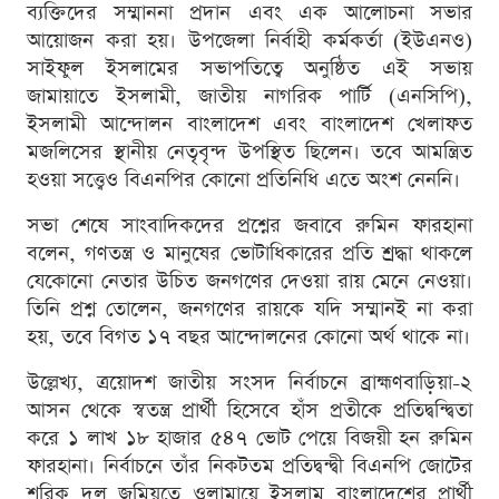
ব্যক্তিদের সম্মাননা প্রদান এবং এক আলোচনা সভার
আয়োজন করা হয়। উপজেলা নির্বাহী কর্মকর্তা (ইউএনও)
সাইফুল ইসলামের সভাপতিত্বে অনুষ্ঠিত এই সভায়
জামায়াতে ইসলামী, জাতীয় নাগরিক পার্টি (এনসিপি),
ইসলামী আন্দোলন বাংলাদেশ এবং বাংলাদেশ খেলাফত
মজলিসের স্থানীয় নেতৃবৃন্দ উপস্থিত ছিলেন। তবে আমন্ত্রিত
হওয়া সত্ত্বেও বিএনপির কোনো প্রতিনিধি এতে অংশ নেননি।
সভা শেষে সাংবাদিকদের প্রশ্নের জবাবে রুমিন ফারহানা
বলেন, গণতন্ত্র ও মানুষের ভোটাধিকারের প্রতি শ্রদ্ধা থাকলে
যেকোনো নেতার উচিত জনগণের দেওয়া রায় মেনে নেওয়া।
তিনি প্রশ্ন তোলেন, জনগণের রায়কে যদি সম্মানই না করা
হয়, তবে বিগত ১৭ বছর আন্দোলনের কোনো অর্থ থাকে না।
উল্লেখ্য, ত্রয়োদশ জাতীয় সংসদ নির্বাচনে ব্রাহ্মণবাড়িয়া-২
আসন থেকে স্বতন্ত্র প্রার্থী হিসেবে হাঁস প্রতীকে প্রতিদ্বন্দ্বিতা
করে ১ লাখ ১৮ হাজার ৫৪৭ ভোট পেয়ে বিজয়ী হন রুমিন
ফারহানা। নির্বাচনে তাঁর নিকটতম প্রতিদ্বন্দ্বী বিএনপি জোটের
শরিক দল জমিয়তে ওলামায়ে ইসলাম বাংলাদেশের প্রার্থী