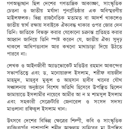
গণঅভ্যুত্থান ছিল দেশের গণতান্ত্রিক আকাঙ্ক্ষা, সাংস্কৃতিক
চেতনা ও জাতীয় মর্যাদা পুনর্প্রতিষ্ঠার এক অবিস্মরণীয়
মাইলফলক। ভিন্ন রাজনৈতিক মতামত বা আদর্শ থাকলেও
জাতীয় স্বার্থ রক্ষায় সবাইকে ঐক্যবদ্ধ থাকার ওপর জোর দেন
তিনি। জাতিকে বিভক্ত করার যেকোনো চক্রান্ত প্রতিহত করার
আহ্বান জানিয়ে তিনি স্পষ্ট করেন যে, জাতীয় ঐক্য সুদৃঢ়
থাকলে আধিপত্যবাদ আর কখনো মাথাচাড়া দিয়ে উঠতে
পারবে না।
লেখক ও আইনজীবী অ্যাডভোকেট মতিউর রহমান আকন্দের
সভাপতিত্বে এবং ড. মনোয়ারুল ইসলাম, শরীফ বায়জীদ
মাহমুদ, মাহবুব মুকুল ও আহসান হাবীব খানের যৌথ
সঞ্চালনায় অনুষ্ঠানে বিশেষ অতিথি হিসেবে উপস্থিত ছিলেন
জামায়াতে ইসলামীর নায়েবে আমীর আ ন ম শামসুল ইসলাম
এবং সহকারী সেক্রেটারি জেনারেল ও সংসদ সদস্য
মাওলানা রফিকুল ইসলাম খান।
উৎসবে দেশের বিভিন্ন ক্ষেত্রের শিল্পী, কবি ও সাংস্কৃতিক
ব্যক্তিবর্গের পাশাপাশি শহীদ আব্দুল্লাহ তাহিরের মা উপস্থিত