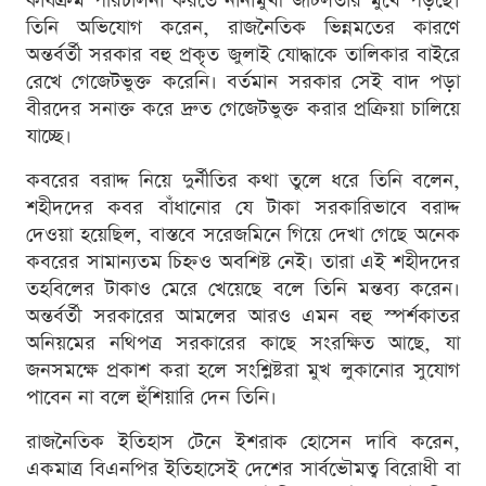
কার্যক্রম পরিচালনা করতে নানামুখী জটিলতার মুখে পড়ছে।
তিনি অভিযোগ করেন, রাজনৈতিক ভিন্নমতের কারণে
অন্তর্বর্তী সরকার বহু প্রকৃত জুলাই যোদ্ধাকে তালিকার বাইরে
রেখে গেজেটভুক্ত করেনি। বর্তমান সরকার সেই বাদ পড়া
বীরদের সনাক্ত করে দ্রুত গেজেটভুক্ত করার প্রক্রিয়া চালিয়ে
যাচ্ছে।
কবরের বরাদ্দ নিয়ে দুর্নীতির কথা তুলে ধরে তিনি বলেন,
শহীদদের কবর বাঁধানোর যে টাকা সরকারিভাবে বরাদ্দ
দেওয়া হয়েছিল, বাস্তবে সরেজমিনে গিয়ে দেখা গেছে অনেক
কবরের সামান্যতম চিহ্নও অবশিষ্ট নেই। তারা এই শহীদদের
তহবিলের টাকাও মেরে খেয়েছে বলে তিনি মন্তব্য করেন।
অন্তর্বর্তী সরকারের আমলের আরও এমন বহু স্পর্শকাতর
অনিয়মের নথিপত্র সরকারের কাছে সংরক্ষিত আছে, যা
জনসমক্ষে প্রকাশ করা হলে সংশ্লিষ্টরা মুখ লুকানোর সুযোগ
পাবেন না বলে হুঁশিয়ারি দেন তিনি।
রাজনৈতিক ইতিহাস টেনে ইশরাক হোসেন দাবি করেন,
একমাত্র বিএনপির ইতিহাসেই দেশের সার্বভৌমত্ব বিরোধী বা