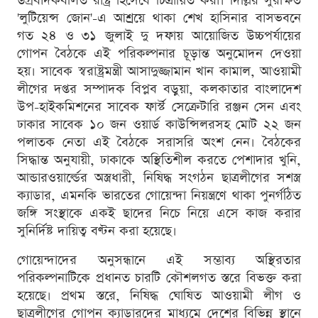
উগ্রবাদকবলিত রাষ্ট্র হিসেবে চিত্রায়িত করা। দিল্লির সুরক্ষিত
'লুটিয়েন্স জোন'-এ আশ্রয়ে থাকা শেখ হাসিনার বাসভবনে
গত ২৪ ও ৩১ জুলাই দু দফায় আয়োজিত উচ্চপর্যায়ের
গোপন বৈঠকে এই পরিকল্পনার চূড়ান্ত অনুমোদন দেওয়া
হয়। সাবেক স্বরাষ্ট্রমন্ত্রী আসাদুজ্জামান খান কামাল, আওয়ামী
লীগের দপ্তর সম্পাদক বিপ্লব বড়ুয়া, কলকাতার বাংলাদেশ
উপ-হাইকমিশনের সাবেক ফার্স্ট সেক্রেটারি রঞ্জন সেন এবং
ঢাকার সাবেক ১০ জন ওয়ার্ড কাউন্সিলরসহ মোট ২২ জন
পলাতক নেতা এই বৈঠকে সরাসরি অংশ নেন। বৈঠকের
সিদ্ধান্ত অনুযায়ী, ঢাকাকে অস্থিতিশীল করতে পেশাদার খুনি,
আন্ডারওয়ার্ল্ডের অস্ত্রধারী, নিষিদ্ধ সংগঠন ছাত্রলীগের সশস্ত্র
ক্যাডার, এমনকি ভারতের গোয়েন্দা নিয়ন্ত্রণে থাকা পুনর্গঠিত
জঙ্গি সংস্থাকে একই ছাদের নিচে নিয়ে এসে কাজ করার
সুনির্দিষ্ট দায়িত্ব বণ্টন করা হয়েছে।
গোয়েন্দাদের অনুসন্ধানে এই সম্ভাব্য অস্থিরতার
পরিকল্পনাটিকে প্রধানত চারটি কৌশলগত স্তরে বিভক্ত করা
হয়েছে। প্রথম স্তরে, নিষিদ্ধ ঘোষিত আওয়ামী লীগ ও
ছাত্রলীগের গোপন ক্যাডারদের মাধ্যমে দেশের বিভিন্ন স্থানে