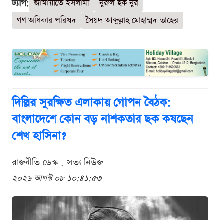
ট্যাগ:
জামায়াতে ইসলামী
নুরুল হক নুর
গণ অধিকার পরিষদ
সৈয়দ আব্দুল্লাহ মোহাম্মদ তাহের
দিল্লির সুরক্ষিত এলাকায় গোপন বৈঠক:
বাংলাদেশে কোন বড় নাশকতার ছক কষছেন
শেখ হাসিনা?
রাজনীতি ডেস্ক . সত্য নিউজ
২০২৬ আগস্ট ০৮ ১০:৪১:৫৩