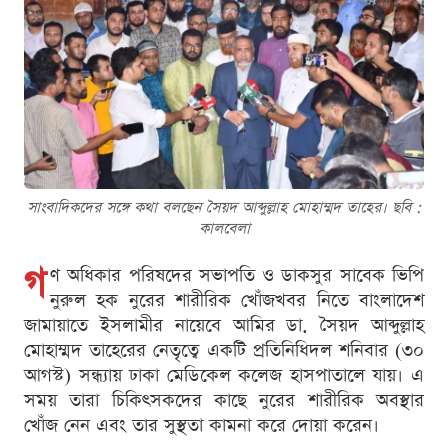
সাংবাদিকদের সঙ্গে কথা বলছেন সৈয়দ আব্দুল্লাহ মোহাম্মদ তাহের। ছবি :
কালবেলা
গ
ণ অধিকার পরিষদের সভাপতি ও ডাকসুর সাবেক ভিপি
নুরুল হক নুরের শারীরিক খোঁজখবর নিতে বাংলাদেশ
জামায়াতে ইসলামীর নায়েবে আমির ডা. সৈয়দ আব্দুল্লাহ
মোহাম্মদ তাহেরের নেতৃত্বে একটি প্রতিনিধিদল শনিবার (৩০
আগস্ট) সন্ধ্যায় ঢাকা মেডিকেল কলেজ হাসপাতালে যায়। এ
সময় তারা চিকিৎসকদের কাছে নুরের শারীরিক অবস্থার
খোঁজ নেন এবং তার সুস্থতা কামনা করে দোয়া করেন।