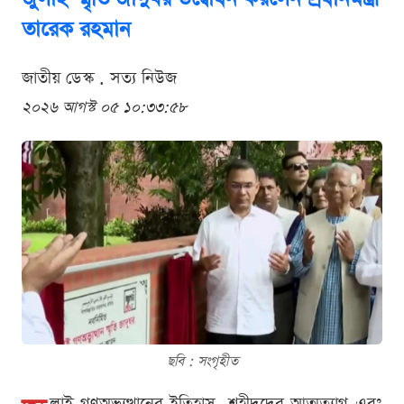
তারেক রহমান
জাতীয় ডেস্ক . সত্য নিউজ
২০২৬ আগস্ট ০৫ ১০:৩৩:৫৮
ছবি : সংগৃহীত
লাই গণঅভ্যুত্থানের ইতিহাস, শহীদদের আত্মত্যাগ এবং