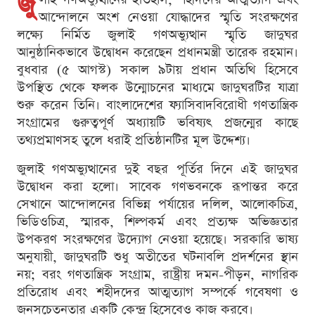
জু
আন্দোলনে অংশ নেওয়া যোদ্ধাদের স্মৃতি সংরক্ষণের
লক্ষ্যে নির্মিত জুলাই গণঅভ্যুত্থান স্মৃতি জাদুঘর
আনুষ্ঠানিকভাবে উদ্বোধন করেছেন প্রধানমন্ত্রী তারেক রহমান।
বুধবার (৫ আগস্ট) সকাল ৯টায় প্রধান অতিথি হিসেবে
উপস্থিত থেকে ফলক উন্মোচনের মাধ্যমে জাদুঘরটির যাত্রা
শুরু করেন তিনি। বাংলাদেশের ফ্যাসিবাদবিরোধী গণতান্ত্রিক
সংগ্রামের গুরুত্বপূর্ণ অধ্যায়টি ভবিষ্যৎ প্রজন্মের কাছে
তথ্যপ্রমাণসহ তুলে ধরাই প্রতিষ্ঠানটির মূল উদ্দেশ্য।
জুলাই গণঅভ্যুত্থানের দুই বছর পূর্তির দিনে এই জাদুঘর
উদ্বোধন করা হলো। সাবেক গণভবনকে রূপান্তর করে
সেখানে আন্দোলনের বিভিন্ন পর্যায়ের দলিল, আলোকচিত্র,
ভিডিওচিত্র, স্মারক, শিল্পকর্ম এবং প্রত্যক্ষ অভিজ্ঞতার
উপকরণ সংরক্ষণের উদ্যোগ নেওয়া হয়েছে। সরকারি ভাষ্য
অনুযায়ী, জাদুঘরটি শুধু অতীতের ঘটনাবলি প্রদর্শনের স্থান
নয়; বরং গণতান্ত্রিক সংগ্রাম, রাষ্ট্রীয় দমন-পীড়ন, নাগরিক
প্রতিরোধ এবং শহীদদের আত্মত্যাগ সম্পর্কে গবেষণা ও
জনসচেতনতার একটি কেন্দ্র হিসেবেও কাজ করবে।