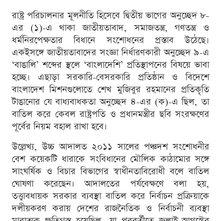
রাষ্ট্র পরিচালনার মূলনীতি হিসেবে দ্বিতীয় ভাগের অনুচ্ছেদ ৮-
এর (১)-এ থাকা জাতীয়তাবাদ, সমাজতন্ত্র, গণতন্ত্র ও
ধর্মনিরপেক্ষতার বিধানে সংশোধনের প্রস্তাব উঠেছে।
একইসঙ্গে জাতীয়তাবাদের সংজ্ঞা নির্ধারণকারী অনুচ্ছেদ ৯-এ
‘বাঙালি’ শব্দের স্থলে ‘বাংলাদেশি’ প্রতিস্থাপনের বিষয়ে ভাবা
হচ্ছে। এছাড়া সরকারি-বেসরকারি প্রতিষ্ঠান ও বিদেশে
বাংলাদেশ মিশনগুলোতে শেখ মুজিবুর রহমানের প্রতিকৃতি
টাঙানোর যে বাধ্যবাধকতা অনুচ্ছেদ ৪-এর (ক)-এ ছিল, তা
বাতিল করে কেবল রাষ্ট্রপতি ও প্রধানমন্ত্রীর ছবি সংরক্ষণের
পূর্বের নিয়ম বহাল রাখা হবে।
উল্লেখ্য, উচ্চ আদালত ২০১১ সালের পঞ্চদশ সংশোধনীর
বেশ কয়েকটি ধারাকে সংবিধানের মৌলিক কাঠামোর সঙ্গে
সাংঘর্ষিক ও বিচার বিভাগের স্বাধীনতাবিরোধী বলে বাতিল
ঘোষণা করেছেন। আদালতের পর্যবেক্ষণে বলা হয়,
তত্ত্বাবধায়ক সরকার ব্যবস্থা বাতিল করে নির্বাচন প্রক্রিয়াকে
দলীয়করণ করায় দেশের রাজনৈতিক ও নির্বাচনী ব্যবস্থা
মারাত্মক ক্ষতিগ্রস্ত হয়েছিল, যা পরবর্তীতে জুলাই-আগস্টের