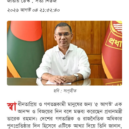
জাতীয় ডেস্ক . সত্য নিউজ
২০২৬ আগস্ট ০৪ ২১:৫২:৪০
ছবি : সংগৃহীত
স্বা
ধীনতাপ্রিয় ও গণতন্ত্রকামী মানুষের জন্য '৫ আগস্ট' এক
আনন্দ ও বিজয়ের দিন বলে মন্তব্য করেছেন প্রধানমন্ত্রী
তারেক রহমান। দেশের গণতান্ত্রিক ও রাজনৈতিক অধিকার
পুনঃপ্রতিষ্ঠার দিন হিসেবে এটিকে আখ্যা দিয়ে তিনি জানান,