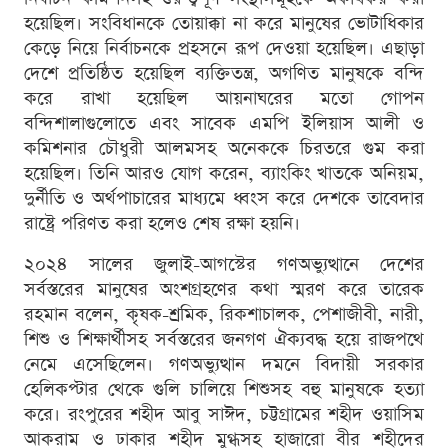
হয়েছিল। সংবিধানকে তোয়াক্কা না করে মানুষের ভোটাধিকার
কেড়ে নিয়ে নির্বাচনকে প্রহসনে রূপ দেওয়া হয়েছিল। এছাড়া
দেশে প্রতিষ্ঠিত হয়েছিল ব্যক্তিতন্ত্র, অগণিত মানুষকে বন্দি
করে রাখা হয়েছিল আয়নাঘরের মতো গোপন
বন্দিশালাগুলোতে এবং সাবেক এমপি ইলিয়াস আলী ও
কমিশনার চৌধুরী আলমসহ অনেককে চিরতরে গুম করা
হয়েছিল। তিনি আরও যোগ করেন, ব্যাংকিং খাতকে অনিয়ম,
দুর্নীতি ও অর্থপাচারের মাধ্যমে ধ্বংস করে দেশকে তাবেদার
রাষ্ট্রে পরিণত করা হলেও শেষ রক্ষা হয়নি।
২০২৪ সালের জুলাই-আগস্টের গণঅভ্যুত্থানে দেশের
সর্বস্তরের মানুষের অংশগ্রহণের কথা স্মরণ করে তারেক
রহমান বলেন, কৃষক-শ্রমিক, রিকশাচালক, পেশাজীবী, নারী,
শিশু ও শিক্ষার্থীসহ সর্বস্তরের জনগণ ঐক্যবদ্ধ হয়ে রাজপথে
নেমে এসেছিলেন। গণঅভ্যুত্থান দমনে বিদায়ী সরকার
হেলিকপ্টার থেকে গুলি চালিয়ে শিশুসহ বহু মানুষকে হত্যা
করে। রংপুরের শহীদ আবু সাঈদ, চট্টগ্রামের শহীদ ওয়াসিম
আকরাম ও ঢাকার শহীদ মুগ্ধসহ হাজারো বীর শহীদের