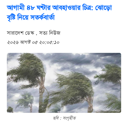
আগামী ৪৮ ঘণ্টার আবহাওয়ার চিত্র: ঝোড়ো
বৃষ্টি নিয়ে সতর্কবার্তা
সারাদেশ ডেস্ক . সত্য নিউজ
২০২৬ আগস্ট ০৫ ২০:০৫:১০
ছবি : সংগৃহীত