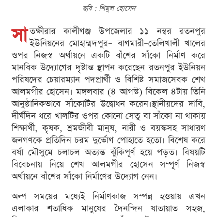
ছবি : শিমুল হোসেন
সা
তক্ষীরার কালীগঞ্জ উপজেলার ১১ নম্বর রতনপুর
ইউনিয়নের মোহাম্মদপুর– বাগমারী–তেলিখালী খালের
ওপর নিজস্ব অর্থায়নে একটি বাঁশের সাঁকো নির্মাণ করে
মানবিক উদ্যোগের দৃষ্টান্ত স্থাপন করেছেন রতনপুর ইউনিয়ন
পরিষদের চেয়ারম্যান পদপ্রার্থী ও বিশিষ্ট সমাজসেবক শেখ
আলমগীর হোসেন। মঙ্গলবার (৪ আগস্ট) বিকেল ৪টায় তিনি
আনুষ্ঠানিকভাবে সাঁকোটির উদ্বোধন করেন।স্থানীয়দের দাবি,
দীর্ঘদিন ধরে খালটির ওপর কোনো সেতু বা সাঁকো না থাকায়
শিক্ষার্থী, কৃষক, শ্রমজীবী মানুষ, নারী ও বয়স্কসহ সাধারণ
জনগণকে প্রতিদিন চরম দুর্ভোগ পোহাতে হতো। বিশেষ করে
বর্ষা মৌসুমে চলাচল অত্যন্ত ঝুঁকিপূর্ণ হয়ে পড়ত। বিষয়টি
বিবেচনায় নিয়ে শেখ আলমগীর হোসেন সম্পূর্ণ নিজস্ব
অর্থায়নে বাঁশের সাঁকো নির্মাণের উদ্যোগ নেন।
অল্প সময়ের মধ্যেই নির্মাণকাজ সম্পন্ন হওয়ায় এখন
এলাকার শতাধিক মানুষের দৈনন্দিন যাতায়াত সহজ,