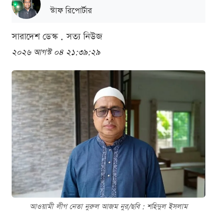
স্টাফ রিপোর্টার
সারাদেশ ডেস্ক . সত্য নিউজ
২০২৬ আগস্ট ০৪ ২১:৩৯:২৯
আওয়ামী লীগ নেতা নুরুল আজম নুর/ছবি : শ‌হিদুল ইসলাম