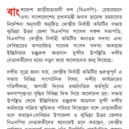
বাং
লাদেশ জাতীয়তাবাদী দল (বিএনপি)- চেয়ারম্যান
এবং বাংলাদেশের প্রধানমন্ত্রী জনাব তারেক রহমানের
নির্দেশনা অনুযায়ী অনুষ্ঠিত কেন্দ্রীয় নির্বাহী কমিটির সভায়
কুমিল্লা উত্তর জেলা বিএনপির সাবেক সফল সভাপতি,
বিএনপির কেন্দ্রীয় নির্বাহী কমিটির অন্যতম সদস্য এবং
দেবিদ্বারের অপরাজিত সাবেক সংসদ সদস্য আলহাজ
ইঞ্জিনিয়ার মঞ্জুরুল আহসান মুন্সীর উপস্থিতি দলীয়
নেতাকর্মীদের মধ্যে নতুন করে আলোচনার জন্ম দিয়েছে।
দলীয় সূত্রে জানা যায়, কেন্দ্রীয় নির্বাহী কমিটির গুরুত্বপূর্ণ এ
সভায় বিভিন্ন সাংগঠনিক বিষয়, দলীয় কার্যক্রমের
গতিশীলতা, আগামী দিনের রাজনৈতিক কর্মসূচি এবং
জনসম্পৃক্ততা বৃদ্ধির বিভিন্ন দিক নিয়ে আলোচনা হয়। সভায়
উপস্থিত থেকে ইঞ্জিনিয়ার মঞ্জুরুল আহসান মুন্সী দলীয়
কর্মকাণ্ডে সক্রিয় ভূমিকার পরিচয় দিয়েছেন বলে নেতাকর্মীরা
মনে করছেন।দেবিদ্বার উপজেলা ও কুমিল্লা উত্তর জেলার
বিএনপির নেতাকর্মীদের অনেকেই মনে করছেন, কেন্দ্রীয়