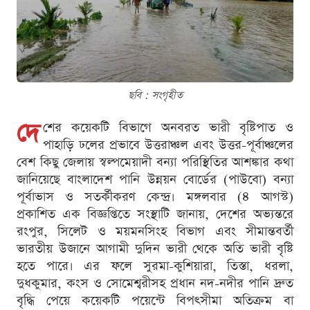
ছবি : সংগৃহীত
দে
শের কয়েকটি বিভাগে অনবরত ভারী বৃষ্টিপাত ও
পাহাড়ি ঢলের প্রভাবে উত্তরাঞ্চল এবং উত্তর-পূর্বাঞ্চলের
বেশ কিছু জেলায় স্বল্পমেয়াদী বন্যা পরিস্থিতির আশঙ্কার কথা
জানিয়েছে বাংলাদেশ পানি উন্নয়ন বোর্ডের (পাউবো) বন্যা
পূর্বাভাস ও সতর্কীকরণ কেন্দ্র। মঙ্গলবার (৪ আগস্ট)
প্রকাশিত এক বিজ্ঞপ্তিতে সংস্থাটি জানায়, দেশের অভ্যন্তরে
রংপুর, সিলেট ও ময়মনসিংহ বিভাগ এবং সীমান্তবর্তী
ভারতীয় উজানে আগামী দুদিন ভারী থেকে অতি ভারী বৃষ্টি
হতে পারে। এর ফলে সুরমা-কুশিয়ারা, তিস্তা, ধরলা,
দুধকুমার, কংস ও সোমেশ্বরীসহ প্রধান নদ-নদীর পানি দ্রুত
বৃদ্ধি পেয়ে কয়েকটি পয়েন্টে বিপৎসীমা অতিক্রম বা