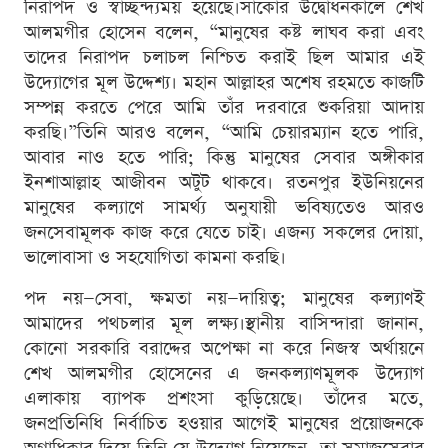
নিরাপদ ও স্বাচ্ছন্দ্যময় হয়েছে।সাঁকোর উদ্বোধনকালে শেখ
আলমগীর হোসেন বলেন, “মানুষের কষ্ট লাঘব করা এবং
তাদের নিরাপদ চলাচল নিশ্চিত করাই ছিল আমার এই
উদ্যোগের মূল উদ্দেশ্য। মহান আল্লাহর অশেষ রহমতে কাজটি
সম্পন্ন করতে পেরে আমি তাঁর দরবারে শুকরিয়া আদায়
করছি।”তিনি আরও বলেন, “আমি চেয়ারম্যান হতে পারি,
আবার নাও হতে পারি; কিন্তু মানুষের সেবার অঙ্গীকার
ইনশাআল্লাহ আজীবন অটুট থাকবে। রতনপুর ইউনিয়নের
মানুষের কল্যাণে সামর্থ্য অনুযায়ী ভবিষ্যতেও আরও
জনসেবামূলক কাজ করে যেতে চাই। এজন্য সকলের দোয়া,
ভালোবাসা ও সহযোগিতা কামনা করছি।
পদ নয়—সেবা, ক্ষমতা নয়—দায়িত্ব; মানুষের কল্যাণই
আমাদের পথচলার মূল লক্ষ্য।স্থানীয় বাসিন্দারা জানান,
কোনো সরকারি বরাদ্দের অপেক্ষা না করে নিজস্ব অর্থায়নে
শেখ আলমগীর হোসেনের এ জনকল্যাণমূলক উদ্যোগ
এলাকায় ব্যাপক প্রশংসা কুড়িয়েছে। তাঁদের মতে,
জনপ্রতিনিধি নির্বাচিত হওয়ার আগেই মানুষের প্রয়োজনকে