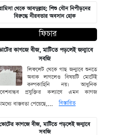
ভারতপ্রেমী হলে দাগি আসামির অপরাধও
চোখ এড়িয়ে যায় দিল্লির: রুহুল কবির
রামিসা থেকে আবদুল্লাহ: শিশু যৌন নিপীড়নের
রিজভী
বিরুদ্ধে নীরবতার অবসান হোক
ফিচার
বাংলাদেশ আর কোনো দেশের 'ক্লায়েন্ট স্টেট'
থাকবে না: পররাষ্ট্রমন্ত্রী ড. খলিলুর রহমান
োটের কাগজে বীজ, মাটিতে পড়লেই জন্মাবে
এক ক্লিকেই ফোন-ল্যাপটপের নিয়ন্ত্রণ নিচ্ছে
সবজি
হ্যাকাররা, পপ-আপ আপডেট নিয়ে কড়া
লিফলেট থেকে গাছ জন্মাবে শুনতে
হুঁশিয়ারি
অবাক লাগলেও বিষয়টি মোটেই
কল্পকাহিনি নয়। আধুনিক
চাঁদের পৃষ্ঠে ফ্যালকন-৯ রকেটের
িবেশবান্ধব প্রযুক্তির কল্যাণে এমন কাগজ
অনাকাঙ্ক্ষিত আঘাত
বিস্তারিত
মধ্যে বাস্তবতা পেয়েছে,...
আবু সাঈদের ছবি ছাড়া কোনো ডকুমেন্টারি
হতে পারে না: ভারপ্রাপ্ত রাষ্ট্রপতি হাফিজ
ভোটের কাগজে বীজ, মাটিতে পড়লেই জন্মাবে
উদ্দিন
সবজি