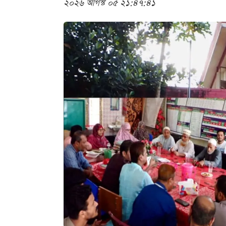
২০২৬ আগস্ট ০৫ ২১:৪৭:৪১