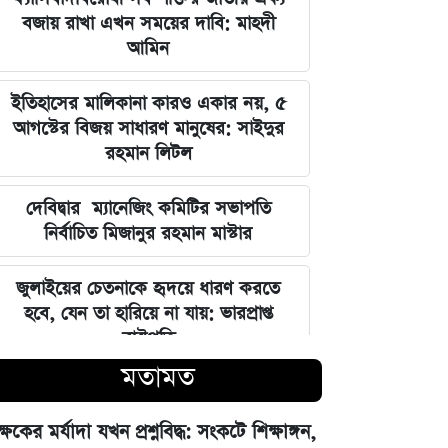
বজায় রাখা এখন সময়ের দাবি: মাহদী
আমিন
ইতিহাসের মালিকানা কারও একার নয়, ৫
আগস্টের বিজয় সাধারণ মানুষের: সাইদুর
রহমান লিটল
দেবিদ্বার ম্যানেজিং কমিটির সভাপতি
নির্বাচিত মিজানুর রহমান মাস্টার
জুলাইয়ের চেতনাকে হৃদয়ে ধারণ করতে
হবে, যেন তা হারিয়ে না যায়: ভারপ্রাপ্ত
রাষ্ট্রপতি
মতামত
ভারত সরকারের আলটিমেটামের মুখে
নতিস্বীকার, ভুল স্বীকার করল মেটা
ক্ষকের মর্যাদা যখন প্রশ্নবিদ্ধ: সংকটে শিক্ষাঙ্গন,