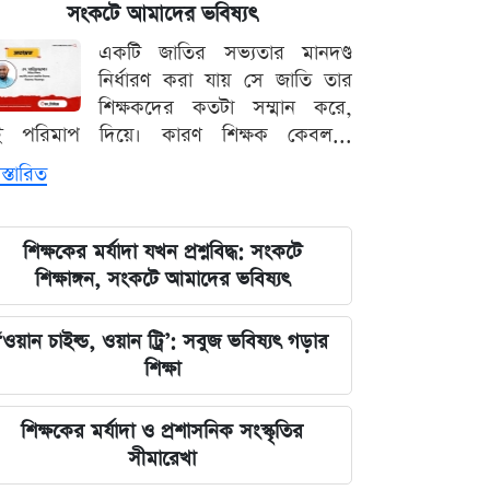
সংকটে আমাদের ভবিষ্যৎ
লঙ্কা প্রিমিয়ার লিগে ভারতীয় কিংবদন্তির
একটি জাতির সভ্যতার মানদণ্ড
আগমন, মালিকানায় বড় চমক
নির্ধারণ করা যায় সে জাতি তার
শিক্ষকদের কতটা সম্মান করে,
জুলাই কার-এ নিয়ে বিভাজন করলে অর্জন
ই পরিমাপ দিয়ে। কারণ শিক্ষক কেবল...
হারিয়ে যাবে: স্বরাষ্ট্রমন্ত্রী
স্তারিত
আগামী ৪৮ ঘণ্টার আবহাওয়ার চিত্র: ঝোড়ো
বৃষ্টি নিয়ে সতর্কবার্তা
শিক্ষকের মর্যাদা যখন প্রশ্নবিদ্ধ: সংকটে
শিক্ষাঙ্গন, সংকটে আমাদের ভবিষ্যৎ
'মানুষ ভোট দিয়ে এমপি বানিয়েছে,
বিএনপিকে সত্য মেনে নিতে হবে': রুমিন
‘ওয়ান চাইল্ড, ওয়ান ট্রি’: সবুজ ভবিষ্যৎ গড়ার
ফারহানা
শিক্ষা
৫ আগস্টের ভরদুপুরে দেশত্যাগ: গণভবন
শিক্ষকের মর্যাদা ও প্রশাসনিক সংস্কৃতির
থেকে ভারতের ফ্লাইট পর্যন্ত যা ঘটেছিল
সীমারেখা