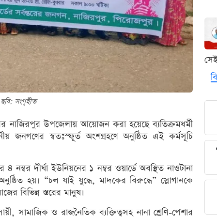
সে
বি
ছবি: সংগৃহীত
রের নাজিরপুর উপজেলায় আয়োজন করা হয়েছে ব্যতিক্রমধর্মী
য় জনগণের স্বতঃস্ফূর্ত অংশগ্রহণে অনুষ্ঠিত এই কর্মসূচি
ম্বর দীর্ঘা ইউনিয়নের ১ নম্বর ওয়ার্ডে অবস্থিত নাওটানা
 অনুষ্ঠিত হয়। “চল যাই যুদ্ধে, মাদকের বিরুদ্ধে” স্লোগানকে
র বিভিন্ন স্তরের মানুষ।
বসায়ী, সামাজিক ও রাজনৈতিক ব্যক্তিত্বসহ নানা শ্রেণি-পেশার