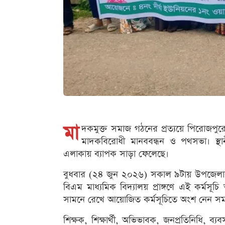
মা
দকমুক্ত সমাজ গঠনের প্রত্যয়ে পিরোজপু
মাদকবিরোধী মানববন্ধন ও পথসভা। স্থানী
এলাকায় ব্যাপক সাড়া ফেলেছে।
বুধবার (২৪ জুন ২০২৬) সকাল ৯টায় উপজেলার ৪ ন
বিএম মাধ্যমিক বিদ্যালয় প্রাঙ্গণে এই কর্মসূচি
সামনে রেখে আয়োজিত কর্মসূচিতে অংশ নেন সমাজে
শিক্ষক, শিক্ষার্থী, অভিভাবক, জনপ্রতিনিধি, ব্য