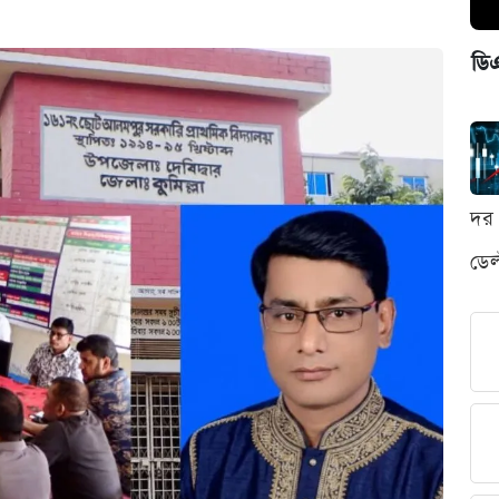
ডি
দর 
ডেল