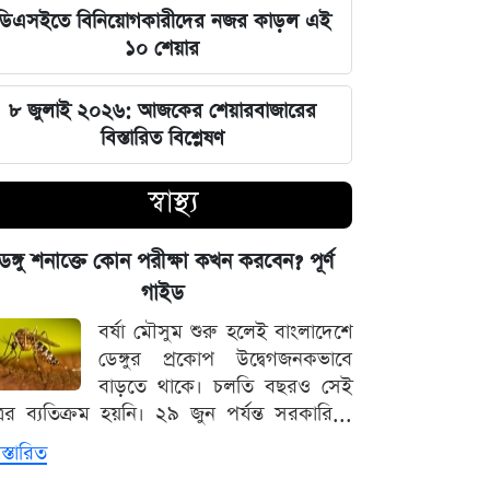
সম্পৃক্ততা নেই দিল্লির: রণধীর জয়সোয়াল
ডিএসইতে বিনিয়োগকারীদের নজর কাড়ল এই
১০ শেয়ার
সিট দখল ঘিরে আলিয়া মাদ্রাসায় ছাত্রদল-
শিবির রক্তক্ষয়ী সংঘর্ষ
৮ জুলাই ২০২৬: আজকের শেয়ারবাজারের
বিস্তারিত বিশ্লেষণ
মঙ্গলবারের পাঁচ ওয়াক্ত নামাজের সময়সূচি
স্বাস্থ্য
স্বর্ণ কিনবেন আজ? দেখে নিন বাজুসের
সর্বশেষ দর
েঙ্গু শনাক্তে কোন পরীক্ষা কখন করবেন? পূর্ণ
গাইড
৫ আগস্ট সব শিক্ষাপ্রতিষ্ঠানে বিশেষ
বর্ষা মৌসুম শুরু হলেই বাংলাদেশে
কর্মসূচির নির্দেশ
ডেঙ্গুর প্রকোপ উদ্বেগজনকভাবে
বাড়তে থাকে। চলতি বছরও সেই
স্বর্ণের সঙ্গে বাড়ল রুপা, প্লাটিনাম ও
্রের ব্যতিক্রম হয়নি। ২৯ জুন পর্যন্ত সরকারি...
প্যালাডিয়াম
স্তারিত
আজ মঙ্গলবার বন্ধ যেসব মার্কেট, বের