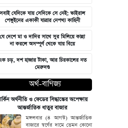
জুলাই স্মৃতি জাদুঘর উদ্বোধন করলেন
সবাই যেদিকে যায় সেদিকে সে নেই: ভাইরাল
প্রধানমন্ত্রী তারেক রহমান
পেঙ্গুইনের একাকী যাত্রার নেপথ্য কাহিনী
মার্কিন ক্ষেপণাস্ত্র মজুত নিয়ে নতুন তথ্য, কী
যে দেশে মা ও দাদির সাথে সুর মিলিয়ে কান্না
বলছে সিএনএন
না করলে অসম্পূর্ণ থেকে যায় বিয়ে
সালমানের অবয়ব পরিবর্তনের আসল কারণ
এক চড়, দশ হাজার টাকা, আর চিরকালের নত
ও ষাটোর্ধ্বদের ওজন কমানোর সঠিক নিয়ম
মেরুদণ্ড
৫ আগস্ট বিজয়ের দিন, ভিন্নমত যেন
অর্থ-বাণিজ্য
শত্রুতায় রূপ না নেয়: প্রধানমন্ত্রী তারেক
রহমান
ার্কিন অর্থনীতি ও ফেডের সিদ্ধান্তের অপেক্ষায়
নিজস্ব অর্থায়নে খালের ওপর বাঁশের সাঁকো
আন্তর্জাতিক ধাতুর বাজার
বানিয়ে দিলেন ইউপি চেয়ারম্যান পদপ্রার্থী
মঙ্গলবার (৪ আগস্ট) আন্তর্জাতিক
শেখ আলমগীর
বাজারে স্বর্ণের দামে তেমন কোনো