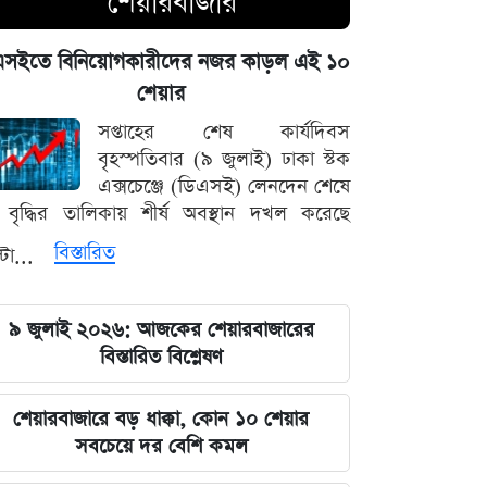
শেয়ারবাজার
পদত্যাগের হুমকি দিলে সরাসরি গ্রহণের
হুঁশিয়ারি, পেজেশকিয়ান-খামেনি দ্বন্দ্বে উত্তপ্ত
এসইতে বিনিয়োগকারীদের নজর কাড়ল এই ১০
ইরান
শেয়ার
৫ আগস্ট ঘিরে সারা দেশে কঠোর নজরদারি,
সপ্তাহের শেষ কার্যদিবস
মাঠে নামানো হয়েছে একাধিক গোয়েন্দা দল
বৃহস্পতিবার (৯ জুলাই) ঢাকা স্টক
এক্সচেঞ্জে (ডিএসই) লেনদেন শেষে
বাদ পড়ছে ৭ মার্চের ভাষণ ও বঙ্গবন্ধুর
বৃদ্ধির তালিকায় শীর্ষ অবস্থান দখল করেছে
প্রতিকৃতি টাঙানোর বাধ্যবাধকতা
বিস্তারিত
্টা...
সৌদি আরবের সাথে কৌশলগত দীর্ঘমেয়াদি
সম্পর্ক চান প্রধানমন্ত্রী তারেক রহমান
৯ জুলাই ২০২৬: আজকের শেয়ারবাজারের
বিস্তারিত বিশ্লেষণ
মার্কিন অর্থনীতি ও ফেডের সিদ্ধান্তের
অপেক্ষায় আন্তর্জাতিক ধাতুর বাজার
শেয়ারবাজারে বড় ধাক্কা, কোন ১০ শেয়ার
সবচেয়ে দর বেশি কমল
শেখ হাসিনার বক্তব্য প্রচারের আয়োজনে